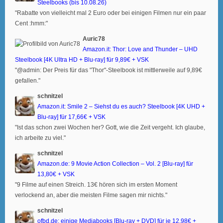
Steelbooks (bis 10.08.26)
"Rabatte von vielleicht mal 2 Euro oder bei einigen Filmen nur ein paar
Cent :hmm:"
Auric78
Amazon.it: Thor: Love and Thunder – UHD
Steelbook [4K Ultra HD + Blu-ray] für 9,89€ + VSK
"@admin: Der Preis für das "Thor"-Steelbook ist mittlerweile auf 9,89€
gefallen."
schnitzel
Amazon.it: Smile 2 – Siehst du es auch? Steelbook [4K UHD +
Blu-ray] für 17,66€ + VSK
"Ist das schon zwei Wochen her? Gott, wie die Zeit vergeht. Ich glaube,
ich arbeite zu viel."
schnitzel
Amazon.de: 9 Movie Action Collection – Vol. 2 [Blu-ray] für
13,80€ + VSK
"9 Filme auf einen Streich. 13€ hören sich im ersten Moment
verlockend an, aber die meisten Filme sagen mir nichts."
schnitzel
ofbd.de: einige Mediabooks [Blu-ray + DVD] für je 12,98€ +