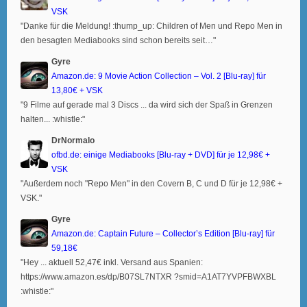
VSK
"Danke für die Meldung! :thump_up: Children of Men und Repo Men in
den besagten Mediabooks sind schon bereits seit…"
Gyre
Amazon.de: 9 Movie Action Collection – Vol. 2 [Blu-ray] für
13,80€ + VSK
"9 Filme auf gerade mal 3 Discs ... da wird sich der Spaß in Grenzen
halten... :whistle:"
DrNormalo
ofbd.de: einige Mediabooks [Blu-ray + DVD] für je 12,98€ +
VSK
"Außerdem noch "Repo Men" in den Covern B, C und D für je 12,98€ +
VSK."
Gyre
Amazon.de: Captain Future – Collector’s Edition [Blu-ray] für
59,18€
"Hey ... aktuell 52,47€ inkl. Versand aus Spanien:
https://www.amazon.es/dp/B07SL7NTXR ?smid=A1AT7YVPFBWXBL
:whistle:"