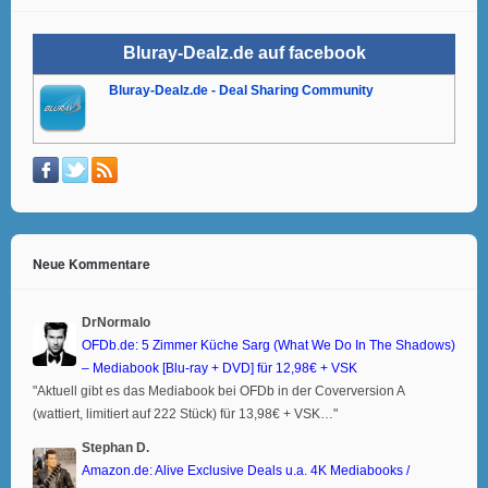
Bluray-Dealz.de auf facebook
Bluray-Dealz.de - Deal Sharing Community
Neue Kommentare
DrNormalo
OFDb.de: 5 Zimmer Küche Sarg (What We Do In The Shadows)
– Mediabook [Blu-ray + DVD] für 12,98€ + VSK
"Aktuell gibt es das Mediabook bei OFDb in der Coverversion A
(wattiert, limitiert auf 222 Stück) für 13,98€ + VSK…"
Stephan D.
Amazon.de: Alive Exclusive Deals u.a. 4K Mediabooks /