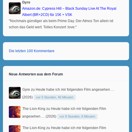
Gyre
Amazon.de: Cypress Hill – Black Sunday Live At The Royal
Albert (BR+2CD) für 15€ + VSK
"Nochmals günstiger als beim Prime Day. Der Atmos Ton allein ist
schon das Geld wert. Tolles Konzert :love:"
Die letzten 100 Kommentare
Neue Antworten aus dem Forum
Gyre
zu
Heute habe ich mir folgenden Film angesehen….
(2026)
vor 5 Stunden, 46 Minuten
The-Lion-King
zu
Heute habe ich mir folgenden Film
angesehen…. (2026)
vor 8 Stunden, 6 Minuten
The-Lion-King
zu
Heute habe ich mir folgenden Film