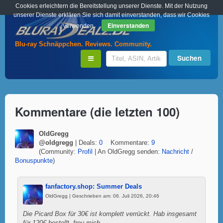
Cookies erleichtern die Bereitstellung unserer Dienste. Mit der Nutzung
unserer Dienste erklären Sie sich damit einverstanden, dass wir Cookies
Einverstanden
verwenden.
Blu-ray Schnäppchen. Reviews. Community.
Kommentare (die letzten 100)
OldGregg
@oldgregg
| Deals:
0
Kommentare:
9
(Community:
Profil
| An OldGregg senden:
Nachricht
/
Bonuspunkte
)
fanfactory.shop: Summer Deals
OldGregg | Geschrieben am: 06. Juli 2026, 20:46
Die Picard Box für 30€ ist komplett verrückt. Hab insgesamt
für 120€ bestellt, freu mich.