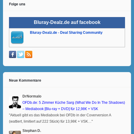
Folge uns
Bluray-Dealz.de auf facebook
Bluray-Dealz.de - Deal Sharing Community
Neue Kommentare
DrNormalo
OFDb.de: 5 Zimmer Küche Sarg (What We Do In The Shadows)
– Mediabook [Blu-ray + DVD] für 12,98€ + VSK
"Aktuell gibt es das Mediabook bei OFDb in der Coverversion A
(wattiert, limitiert auf 222 Stück) für 13,98€ + VSK…"
Stephan D.