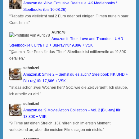
Amazon.de: Alive Exclusive Deals u.a. 4K Mediabooks /
Steelbooks (bis 10.08.26)
"Rabatte von vielleicht mal 2 Euro oder bei einigen Filmen nur ein paar
Cent :hmm:"
Auric78
Amazon.it: Thor: Love and Thunder – UHD
Steelbook [4K Ultra HD + Blu-ray] für 9,89€ + VSK
"@admin: Der Preis für das "Thor"-Steelbook ist mittlerweile auf 9,89€
gefallen."
schnitzel
Amazon.it: Smile 2 – Siehst du es auch? Steelbook [4K UHD +
Blu-ray] für 17,66€ + VSK
"Ist das schon zwei Wochen her? Gott, wie die Zeit vergeht. Ich glaube,
ich arbeite zu viel."
schnitzel
Amazon.de: 9 Movie Action Collection – Vol. 2 [Blu-ray] für
13,80€ + VSK
"9 Filme auf einen Streich. 13€ hören sich im ersten Moment
verlockend an, aber die meisten Filme sagen mir nichts."