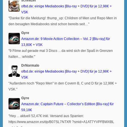
schnitzel
ofbd.de: einige Mediabooks [Blu-ray + DVD] für je 12,98€ +
VSK
"Danke für die Meldung! :thump_up: Children of Men und Repo Men in
den besagten Mediabooks sind schon bereits seit…"
Gyre
Amazon.de: 9 Movie Action Collection – Vol. 2 [Blu-ray] für
13,80€ + VSK
"9 Filme auf gerade mal 3 Discs ... da wird sich der Spaß in Grenzen
halten... :whistle:"
DrNormalo
ofbd.de: einige Mediabooks [Blu-ray + DVD] für je 12,98€ +
VSK
"Außerdem noch "Repo Men" in den Covern B, C und D für je 12,98€ +
VSK."
Gyre
Amazon.de: Captain Future – Collector’s Edition [Blu-ray] für
59,18€
"Hey ... aktuell 52,47€ inkl. Versand aus Spanien:
https://www.amazon.es/dp/B07SL7NTXR ?smid=A1AT7YVPFBWXBL