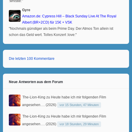
:whistle:"
Gyre
Amazon.de: Cypress Hill – Black Sunday Live At The Royal
Albert (BR+2CD) für 15€ + VSK
"Nochmals günstiger als beim Prime Day. Der Atmos Ton allein ist
schon das Geld wert. Tolles Konzert :love:"
Die letzten 100 Kommentare
Neue Antworten aus dem Forum
The-Lion-King
zu
Heute habe ich mir folgenden Film
angesehen…. (2026)
vor 15 Stunden, 47 Minuten
The-Lion-King
zu
Heute habe ich mir folgenden Film
angesehen…. (2026)
vor 18 Stunden, 29 Minuten