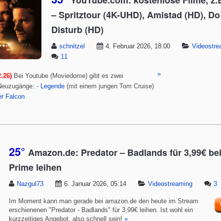
YouTube.com: kostenlose Filme, z.B
– Spritztour (4K-UHD), Amistad (HD), Do
Disturb (HD)
schnitzel
4. Februar 2026, 18:00
Videostre
11
»
.26)
Bei Youtube (Moviedome) gibt es zwei
 Neuzugänge: -
Legende
(mit einem jungen Tom Cruise)
er Falcon
25°
Amazon.de: Predator – Badlands für 3,99€ b
Prime leihen
Nazgul73
6. Januar 2026, 05:14
Videostreaming
3
Im Moment kann man gerade bei amazon.de den heute im Stream
erschienenen "Predator - Badlands" für 3,99€ leihen. Ist wohl ein
kurzzeitiges Angebot, also schnell sein!
»