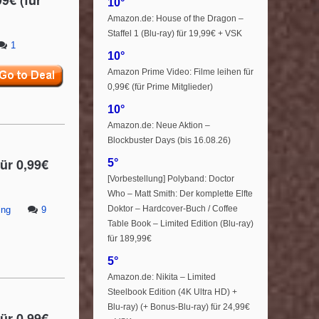
9€ (für
10°
Amazon.de: House of the Dragon –
Staffel 1 (Blu-ray) für 19,99€ + VSK
1
10°
Amazon Prime Video: Filme leihen für
0,99€ (für Prime Mitglieder)
10°
Amazon.de: Neue Aktion –
Blockbuster Days (bis 16.08.26)
ür 0,99€
5°
[Vorbestellung] Polyband: Doctor
Who – Matt Smith: Der komplette Elfte
Doktor – Hardcover-Buch / Coffee
ing
9
Table Book – Limited Edition (Blu-ray)
für 189,99€
5°
Amazon.de: Nikita – Limited
Steelbook Edition (4K Ultra HD) +
Blu-ray) (+ Bonus-Blu-ray) für 24,99€
ür 0,99€