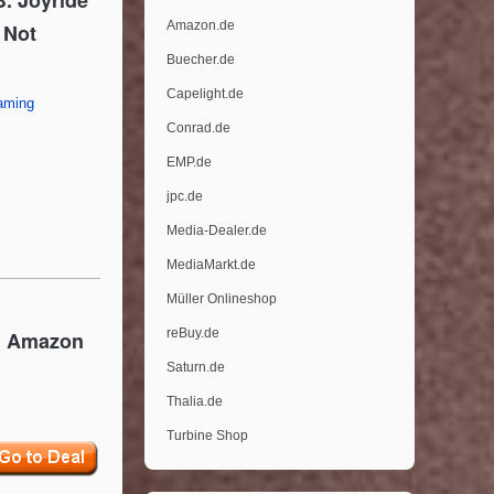
. Joyride
Amazon.de
 Not
Buecher.de
Capelight.de
aming
Conrad.de
EMP.de
jpc.de
Media-Dealer.de
MediaMarkt.de
Müller Onlineshop
reBuy.de
ei Amazon
Saturn.de
Thalia.de
Turbine Shop