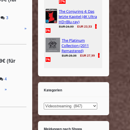
3
»
9€ (für
4
»
Kategorien
Kategorien
Meldungen nach Shops