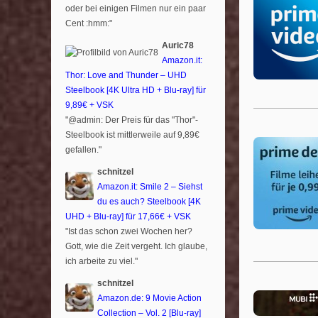
oder bei einigen Filmen nur ein paar
Cent :hmm:"
Auric78
Amazon.it:
Thor: Love and Thunder – UHD
Steelbook [4K Ultra HD + Blu-ray] für
9,89€ + VSK
"@admin: Der Preis für das "Thor"-
Steelbook ist mittlerweile auf 9,89€
gefallen."
schnitzel
Amazon.it: Smile 2 – Siehst
du es auch? Steelbook [4K
UHD + Blu-ray] für 17,66€ + VSK
"Ist das schon zwei Wochen her?
Gott, wie die Zeit vergeht. Ich glaube,
ich arbeite zu viel."
schnitzel
Amazon.de: 9 Movie Action
Collection – Vol. 2 [Blu-ray]