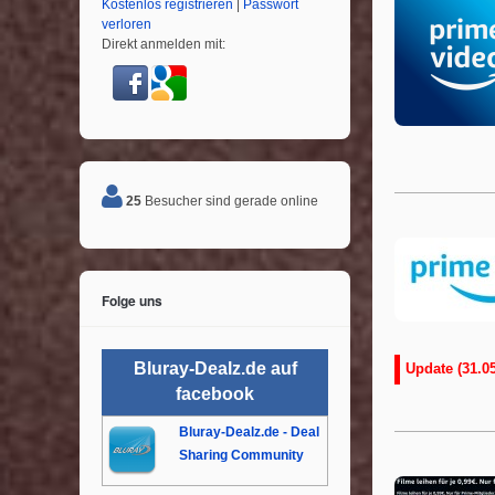
Kostenlos registrieren
|
Passwort
verloren
Direkt anmelden mit:
25
Besucher sind gerade online
Folge uns
Bluray-Dealz.de auf
Update (31.05
facebook
Bluray-Dealz.de - Deal
Sharing Community