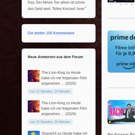
Day. Der Atmos Ton allein ist schon
das Geld wert. Tolles Konzert :love:"
Die letzten 100 Kommentare
Neue Antworten aus dem Forum
The-Lion-King
zu
Heute
habe ich mir folgenden Film
angesehen…. (2026)
vor 12 Stunden, 14 Minuten
The-Lion-King
zu
Heute
habe ich mir folgenden Film
angesehen…. (2026)
vor 15 Stunden, 26 Minuten
Shane54
zu
Heute habe ich
Bei Amazon Pri