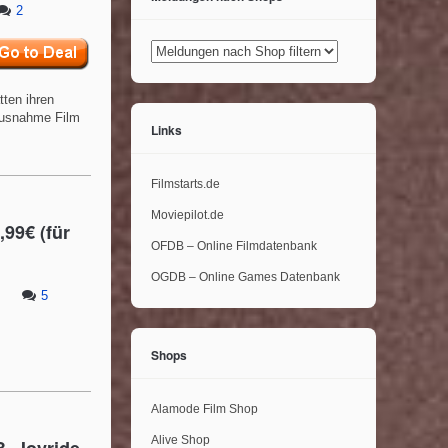
2
tten ihren
 Ausnahme Film
Links
Filmstarts.de
Moviepilot.de
,99€ (für
OFDB – Online Filmdatenbank
OGDB – Online Games Datenbank
5
Shops
Alamode Film Shop
Alive Shop