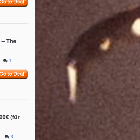
 – The
1
99€ (für
3