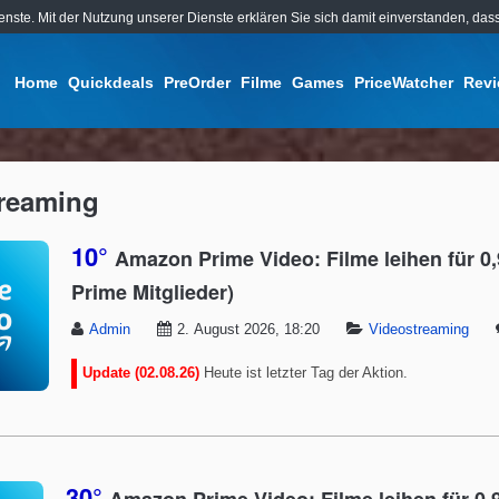
ienste. Mit der Nutzung unserer Dienste erklären Sie sich damit einverstanden, d
Home
Quickdeals
PreOrder
Filme
Games
PriceWatcher
Rev
reaming
10°
Amazon Prime Video: Filme leihen für 0,
Prime Mitglieder)
Admin
2. August 2026, 18:20
Videostreaming
Update (02.08.26)
Heute ist letzter Tag der Aktion.
30°