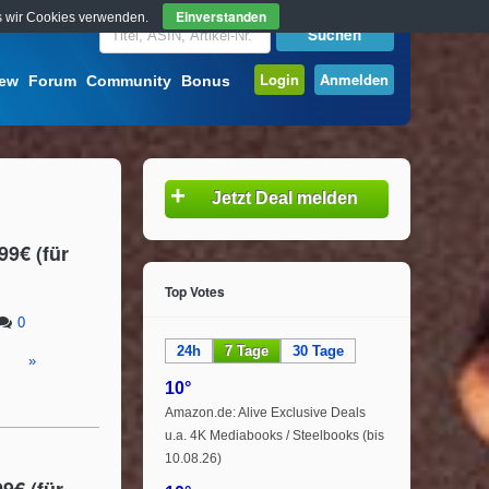
Einverstanden
ass wir Cookies verwenden.
Login
Anmelden
iew
Forum
Community
Bonus
+
Jetzt Deal melden
99€ (für
Top Votes
0
24h
7 Tage
30 Tage
»
10°
Amazon.de: Alive Exclusive Deals
u.a. 4K Mediabooks / Steelbooks (bis
10.08.26)