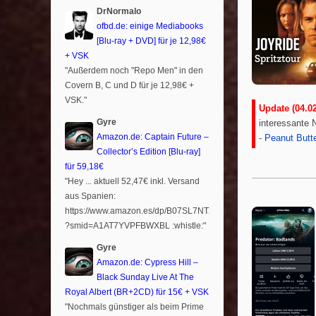
DrNormalo
ofbd.de: einige Mediabooks
[Blu-ray + DVD] für je 12,98€
+ VSK
"Außerdem noch "Repo Men" in den
Covern B, C und D für je 12,98€ +
VSK."
Update (04.02
Gyre
interessante
Amazon.de: Captain Future –
-
Peanut Butt
Collector’s Edition [Blu-ray]
für 59,18€
"Hey ... aktuell 52,47€ inkl. Versand
aus Spanien:
https://www.amazon.es/dp/B07SL7NTXR
?smid=A1AT7YVPFBWXBL :whistle:"
Gyre
Amazon.de: Cypress Hill –
Black Sunday Live At The
Royal Albert (BR+2CD) für 15€ + VSK
"Nochmals günstiger als beim Prime