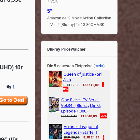
+ VSK
5°
Amazon.de: 9 Movie Action Collection
– Vol. 2 [Blu-ray] für 13,80€ + VSK
Blu-ray PriceWatcher
UHD) für
Die 5 neuesten Tiefpreise
(
mehr
)
1
9€ (für