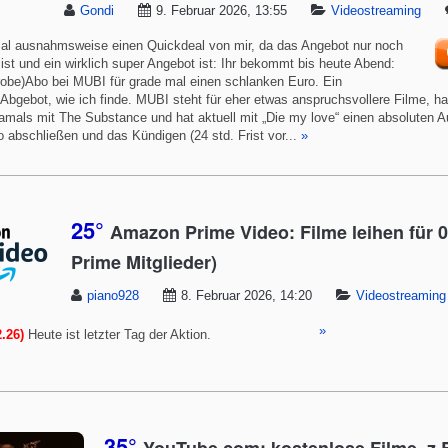
Gondi
9. Februar 2026, 13:55
Videostreaming
mal ausnahmsweise einen Quickdeal von mir, da das Angebot nur noch
g ist und ein wirklich super Angebot ist: Ihr bekommt bis heute Abend:
robe)Abo bei MUBI für grade mal einen schlanken Euro. Ein
Abgebot, wie ich finde. MUBI steht für eher etwas anspruchsvollere Filme, ha
damals mit The Substance und hat aktuell mit „Die my love“ einen absoluten
 abschließen und das Kündigen (24 std. Frist vor...
»
25°
Amazon Prime Video: Filme leihen für 0
Prime Mitglieder)
piano928
8. Februar 2026, 14:20
Videostreaming
»
.26)
Heute ist letzter Tag der Aktion.
35°