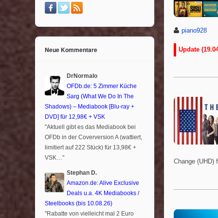
piano928
Neue Kommentare
Update (19.04
DrNormalo
OFDb.de: 5 Zimmer Küche
Sarg (What We Do In The
Shadows) – Mediabook [Blu-ray +
DVD] für 12,98€ + VSK
"Aktuell gibt es das Mediabook bei
OFDb in der Coverversion A (wattiert,
limitiert auf 222 Stück) für 13,98€ +
VSK…"
Change (UHD) f
Stephan D.
Amazon.de: Alive Exclusive
Deals u.a. 4K Mediabooks /
Steelbooks (bis 10.08.26)
"Rabatte von vielleicht mal 2 Euro