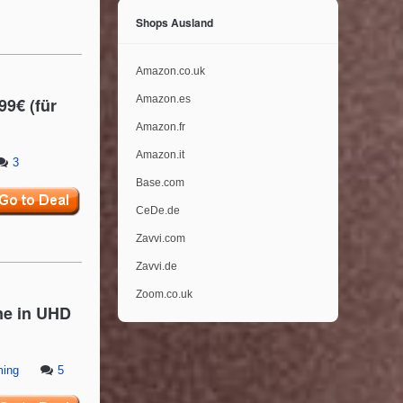
Shops Ausland
Amazon.co.uk
Amazon.es
99€ (für
Amazon.fr
Amazon.it
3
Base.com
CeDe.de
Zavvi.com
Zavvi.de
Zoom.co.uk
ne in UHD
ming
5