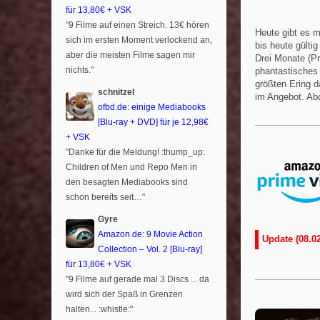
für 13,80€ + VSK
"9 Filme auf einen Streich. 13€ hören
Heute gibt es 
sich im ersten Moment verlockend an,
bis heute gülti
aber die meisten Filme sagen mir
Drei Monate (P
nichts."
phantastisches 
größten Ering 
schnitzel
im Angebot. Abo
ofbd.de: einige Mediabooks
[Blu-ray + DVD] für je 12,98€
+ VSK
"Danke für die Meldung! :thump_up:
Children of Men und Repo Men in
den besagten Mediabooks sind
schon bereits seit…"
Gyre
Amazon.de: 9 Movie Action
Update (08.02
Collection – Vol. 2 [Blu-ray]
für 13,80€ + VSK
"9 Filme auf gerade mal 3 Discs ... da
wird sich der Spaß in Grenzen
halten... :whistle:"