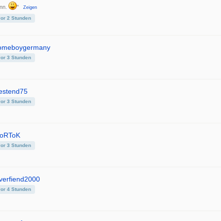
nn.
"
Zeigen
vor 2 Stunden
omeboygermany
vor 3 Stunden
estend75
vor 3 Stunden
oRToK
vor 3 Stunden
verfiend2000
vor 4 Stunden