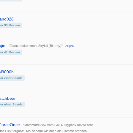
iano928
vor 39 Minuten
jin
- "Zuletzt bekommen: Skyfall (Blu-ray)"
Zeigen
vor 41 Minuten
al9000b
vor einer Stunde
atchbear
vor einer Stunde
ForceOnce
- "Mammutreview vom GoT4-Digipack um weitere
tos+Text ergänzt. Mal schaun wie hoch die Flamme brennen