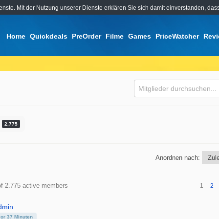
ienste. Mit der Nutzung unserer Dienste erklären Sie sich damit einverstanden, d
Home
Quickdeals
PreOrder
Filme
Games
PriceWatcher
Rev
Mitglieder
durchsuchen...
s
2.775
Anordnen nach:
s
of 2.775 active members
1
2
y
dmin
vor 37 Minuten