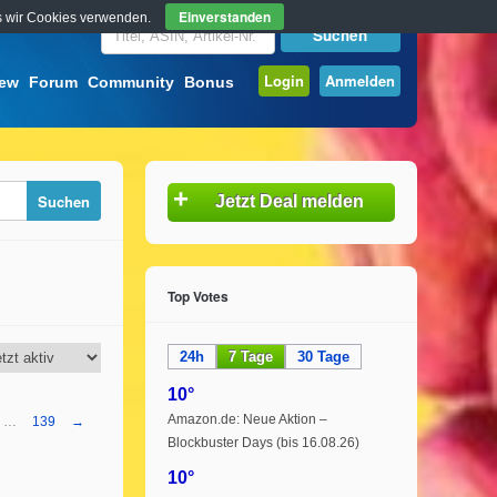
Einverstanden
ass wir Cookies verwenden.
Login
Anmelden
iew
Forum
Community
Bonus
+
Jetzt Deal melden
Top Votes
24h
7 Tage
30 Tage
10°
Amazon.de: Neue Aktion –
…
139
→
Blockbuster Days (bis 16.08.26)
10°