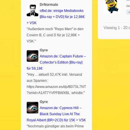
DrNormalo
di
ofbd.de: einige Mediabooks
[Blu-ray + DVD] für je 12,98€
+ VSK
Viewing 1 - 20 
"Außerdem noch "Repo Men" in den
Covern B, C und D für je 12,98€ +
VSK."
Gyre
Amazon.de: Captain Future –
Collector’s Edition [Blu-ray]
für 59,18€
"Hey ... aktuell 52,47€ inkl. Versand
aus Spanien:
https://www.amazon.es/dp/B07SL7NTXR
?smid=A1AT7YVPFBWXBL :whistle:"
Gyre
Amazon.de: Cypress Hill –
Black Sunday Live At The
Royal Albert (BR+2CD) für 15€ + VSK
"Nochmals günstiger als beim Prime