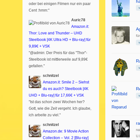
h
oder bei einigen Filmen nur ein paar
Cent :hmm:"
Auric78
Amazon.it:
A
Thor: Love and Thunder – UHD
fü
Steelbook [4K Ultra HD + Blu-ray] für
9,89€ + VSK
"@admin: Der Preis für das "Thor"-
Steelbook ist mittlerweile auf 9,89€
R
gefallen."
schnitzel
Amazon.it: Smile 2 – Siehst
R
du es auch? Steelbook [4K
UHD + Blu-ray] für 17,66€ + VSK
"Ist das schon zwei Wochen her?
Gott, wie die Zeit vergeht. Ich glaube,
ich arbeite zu viel."
ra
schnitzel
na
Amazon.de: 9 Movie Action
U.
Collection – Vol. 2 [Blu-ray]