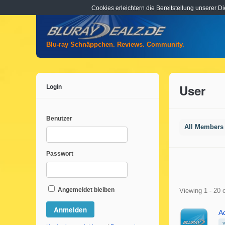
Cookies erleichtern die Bereitstellung unserer D
Blu-ray Schnäppchen. Reviews. Community.
Login
User
Benutzer
All Member
Passwort
Member
Angemeldet bleiben
Viewing 1 - 20 
director
A