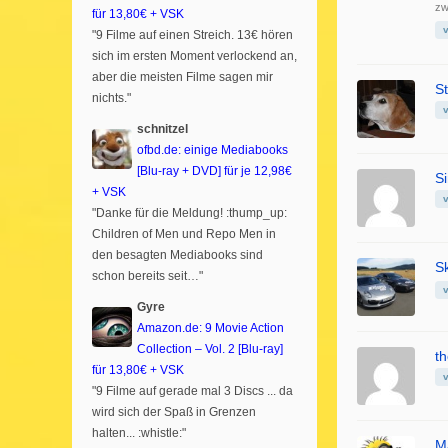
zw
für 13,80€ + VSK
"9 Filme auf einen Streich. 13€ hören
sich im ersten Moment verlockend an,
aber die meisten Filme sagen mir
S
nichts."
schnitzel
ofbd.de: einige Mediabooks
[Blu-ray + DVD] für je 12,98€
S
+ VSK
"Danke für die Meldung! :thump_up:
Children of Men und Repo Men in
den besagten Mediabooks sind
S
schon bereits seit…"
Gyre
Amazon.de: 9 Movie Action
Collection – Vol. 2 [Blu-ray]
t
für 13,80€ + VSK
"9 Filme auf gerade mal 3 Discs ... da
wird sich der Spaß in Grenzen
halten... :whistle:"
M