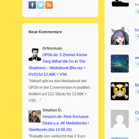
ka
h
Neue Kommentare
DrNormalo
OFDb.de: 5 Zimmer Küche
w
Sarg (What We Do In The
Shadows) – Mediabook [Blu-ray +
DVD] für 12,98€ + VSK
"Aktuell gibt es das Mediabook bei
M
OFDb in der Coverversion A (wattiert,
limitiert auf 222 Stück) für 13,98€ +
VSK…"
Stephan D.
O
Amazon.de: Alive Exclusive
Deals u.a. 4K Mediabooks /
Steelbooks (bis 10.08.26)
"Rabatte von vielleicht mal 2 Euro