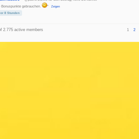
e Bonuspunkte gebrauchen.
"
Zeigen
vor 8 Stunden
of 2.775 active members
1
2