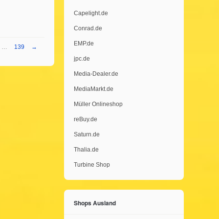
Capelight.de
Conrad.de
EMP.de
…
139
→
jpc.de
Media-Dealer.de
MediaMarkt.de
Müller Onlineshop
reBuy.de
Saturn.de
Thalia.de
Turbine Shop
Shops Ausland