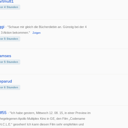
artmutt1
vor 4 Stunden
ggi
- "Schaue mir gleich die Bücherdiebin an. Günstig bei der 4
r 3 Aktion bekommen."
Zeigen
vor 5 Stunden
amses
vor 5 Stunden
eparud
vor 6 Stunden
lf55
- "Ich habe gestern, Mittwoch 12. 08. 15, in einer Preview im
hegelegenen Apollo Multiplex Kino in GE, den Film „Codename
N.C.L.E.“ gesehen! Ich kann diesen Film sehr empfehlen und