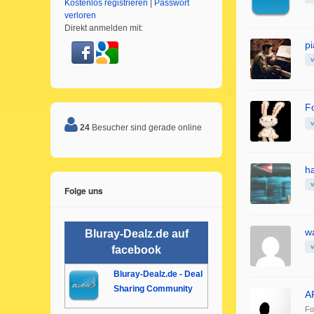
Kostenlos registrieren
|
Passwort
verloren
Direkt anmelden mit:
p
Fo
24
Besucher sind gerade online
h
Folge uns
w
Bluray-Dealz.de auf
facebook
Bluray-Dealz.de - Deal
Sharing Community
A
Fo