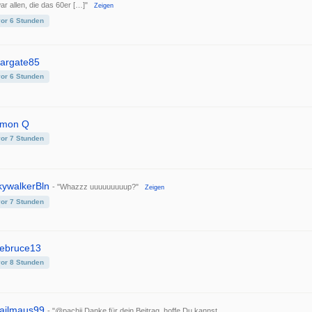
ar allen, die das 60er […]"
Zeigen
vor 6 Stunden
targate85
vor 6 Stunden
imon Q
vor 7 Stunden
kywalkerBln
- "Whazzz uuuuuuuuup?"
Zeigen
vor 7 Stunden
hebruce13
vor 8 Stunden
ailmaus99
- "@pachii Danke für dein Beitrag, hoffe Du kannst