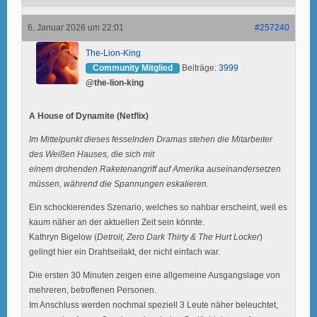
6. Januar 2026 um 22:01
#257240
The-Lion-King
Community Mitglied
Beiträge:
3999
@the-lion-king
A House of Dynamite (Netflix)
Im Mittelpunkt dieses fesselnden Dramas stehen die Mitarbeiter
des Weißen Hauses, die sich mit
einem drohenden Raketenangriff auf Amerika auseinandersetzen
müssen, während die Spannungen eskalieren.
Ein schockierendes Szenario, welches so nahbar erscheint, weil es
kaum näher an der aktuellen Zeit sein könnte.
Kathryn Bigelow (
Detroit, Zero Dark Thirty & The Hurt Locker
)
gelingt hier ein Drahtseilakt, der nicht einfach war.
Die ersten 30 Minuten zeigen eine allgemeine Ausgangslage von
mehreren, betroffenen Personen.
Im Anschluss werden nochmal speziell 3 Leute näher beleuchtet,