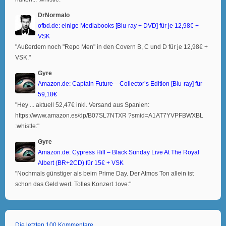
DrNormalo
ofbd.de: einige Mediabooks [Blu-ray + DVD] für je 12,98€ +
VSK
"Außerdem noch "Repo Men" in den Covern B, C und D für je 12,98€ +
VSK."
Gyre
Amazon.de: Captain Future – Collector’s Edition [Blu-ray] für
59,18€
"Hey ... aktuell 52,47€ inkl. Versand aus Spanien:
https://www.amazon.es/dp/B07SL7NTXR ?smid=A1AT7YVPFBWXBL
:whistle:"
Gyre
Amazon.de: Cypress Hill – Black Sunday Live At The Royal
Albert (BR+2CD) für 15€ + VSK
"Nochmals günstiger als beim Prime Day. Der Atmos Ton allein ist
schon das Geld wert. Tolles Konzert :love:"
Die letzten 100 Kommentare