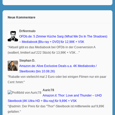
Neue Kommentare
DrNormalo
OFDb.de: 5 Zimmer Küche Sarg (What We Do In The Shadows)
– Mediabook [Blu-ray + DVD] für 12,98€ + VSK
"Aktuell gibt es das Mediabook bei OFDb in der Coverversion A
(wattiert, limitiert auf 222 Stück) für 13,98€ + VSK…"
Stephan D.
Amazon.de: Alive Exclusive Deals u.a. 4K Mediabooks /
Steelbooks (bis 10.08.26)
"Rabatte von vielleicht mal 2 Euro oder bei einigen Filmen nur ein paar
Cent :hmm:"
Auric78
Amazon.it: Thor: Love and Thunder – UHD
Steelbook [4K Ultra HD + Blu-ray] für 9,89€ + VSK
"@admin: Der Preis für das "Thor"-Steelbook ist mittlerweile auf 9,89€
gefallen."