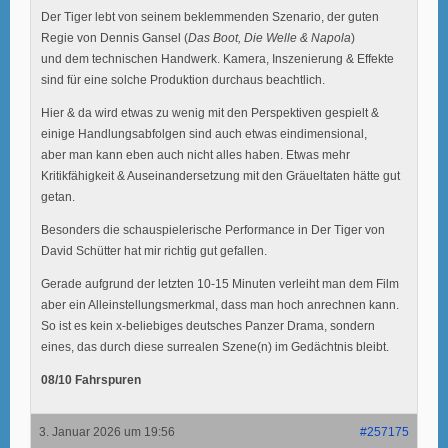
Der Tiger lebt von seinem beklemmenden Szenario, der guten
Regie von Dennis Gansel (
Das Boot, Die Welle & Napola
)
und dem technischen Handwerk. Kamera, Inszenierung & Effekte
sind für eine solche Produktion durchaus beachtlich.
Hier & da wird etwas zu wenig mit den Perspektiven gespielt &
einige Handlungsabfolgen sind auch etwas eindimensional,
aber man kann eben auch nicht alles haben. Etwas mehr
Kritikfähigkeit & Auseinandersetzung mit den Gräueltaten hätte gut
getan.
Besonders die schauspielerische Performance in Der Tiger von
David Schütter hat mir richtig gut gefallen.
Gerade aufgrund der letzten 10-15 Minuten verleiht man dem Film
aber ein Alleinstellungsmerkmal, dass man hoch anrechnen kann.
So ist es kein x-beliebiges deutsches Panzer Drama, sondern
eines, das durch diese surrealen Szene(n) im Gedächtnis bleibt.
08/10 Fahrspuren
3. Januar 2026 um 19:56
#257175