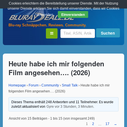
Cookies erleichtern die Bereitstellung unserer Dienste. Mit der Nutzung
unserer Dienste erklären Sie sich damit einverstanden, dass wir Cookies
Einverstanden
verwenden.
Blu-ray Schnäppchen. Reviews. Community.
Heute habe ich mir folgenden
Film angesehen…. (2026)
Homepage
›
Forum
›
Community
›
Small Talk
›
Heute habe ich mir
folgenden Film angesehen…. (2026)
Dieses Thema enthält 248 Antworten und 11 Teilnehmer. Es wurde
zuletzt aktualisiert von
Gyre
vor 3 Stunden, 3 Minuten
.
Ansicht von 15 Beiträgen - 1 bis 15 (von insgesamt 249)
1
2
17
→
…