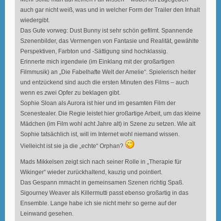
auch gar nicht weiß, was und in welcher Form der Trailer den Inhalt
wiedergibt.
Das Gute vorweg: Dust Bunny ist sehr schön gefilmt. Spannende
Szenenbilder, das Vermengen von Fantasie und Realität, gewählte
Perspektiven, Farbton und -Sättigung sind hochklassig.
Erinnerte mich irgendwie (im Einklang mit der großartigen
Filmmusik) an „Die Fabelhafte Welt der Amelie“. Spielerisch heiter
und entzückend sind auch die ersten Minuten des Films – auch
wenn es zwei Opfer zu beklagen gibt.
Sophie Sloan als Aurora ist hier und im gesamten Film der
Scenestealer. Die Regie leistet hier großartige Arbeit, um das kleine
Mädchen (im Film wohl acht Jahre alt) in Szene zu setzen. Wie alt
Sophie tatsächlich ist, will im Internet wohl niemand wissen.
Vielleicht ist sie ja die „echte“ Orphan?
Mads Mikkelsen zeigt sich nach seiner Rolle in „Therapie für
Wikinger“ wieder zurückhaltend, kauzig und pointiert.
Das Gespann mmacht in gemeinsamen Szenen richtig Spaß.
Sigourney Weaver als Killermutti passt ebenso großartig in das
Ensemble. Lange habe ich sie nicht mehr so gerne auf der
Leinwand gesehen.