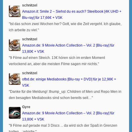
schnitzel
Amazon.it: Smile 2 – Siehst du es auch? Steelbook [4K UHD +
Blu-ray] für 17,66€ + VSK
"Ist das schon zwei Wochen her? Gott, wie die Zeit vergeht. Ich glaube,
ich arbeite zu viel."
schnitzel
Amazon.de: 9 Movie Action Collection – Vol. 2 [Blu-ray] für
13,80€ + VSK
"9 Filme auf einen Streich. 13€ hören sich im ersten Moment
verlockend an, aber die meisten Filme sagen mir nichts."
schnitzel
ofbd.de: einige Mediabooks [Blu-ray + DVD] für je 12,98€ +
VSK
"Danke für die Meldung! :thump_up: Children of Men und Repo Men in
den besagten Mediabooks sind schon bereits seit…"
Gyre
Amazon.de: 9 Movie Action Collection – Vol. 2 [Blu-ray] für
13,80€ + VSK
"9 Filme auf gerade mal 3 Discs ... da wird sich der Spaß in Grenzen
halten... :whistle:"