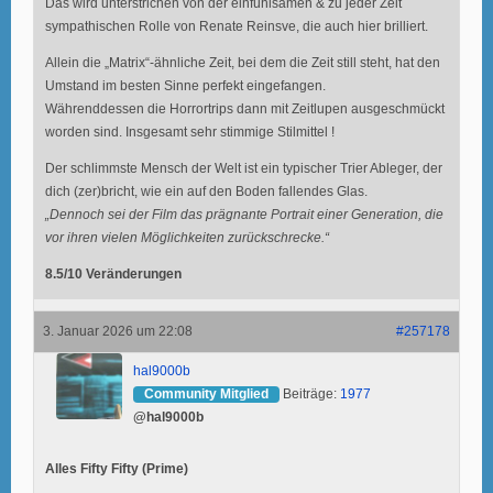
Das wird unterstrichen von der einfühlsamen & zu jeder Zeit
sympathischen Rolle von Renate Reinsve, die auch hier brilliert.
Allein die „Matrix“-ähnliche Zeit, bei dem die Zeit still steht, hat den
Umstand im besten Sinne perfekt eingefangen.
Währenddessen die Horrortrips dann mit Zeitlupen ausgeschmückt
worden sind. Insgesamt sehr stimmige Stilmittel !
Der schlimmste Mensch der Welt ist ein typischer Trier Ableger, der
dich (zer)bricht, wie ein auf den Boden fallendes Glas.
„Dennoch sei der Film das prägnante Portrait einer Generation, die
vor ihren vielen Möglichkeiten zurückschrecke.“
8.5/10 Veränderungen
3. Januar 2026 um 22:08
#257178
hal9000b
Community Mitglied
Beiträge:
1977
@hal9000b
Alles Fifty Fifty (Prime)