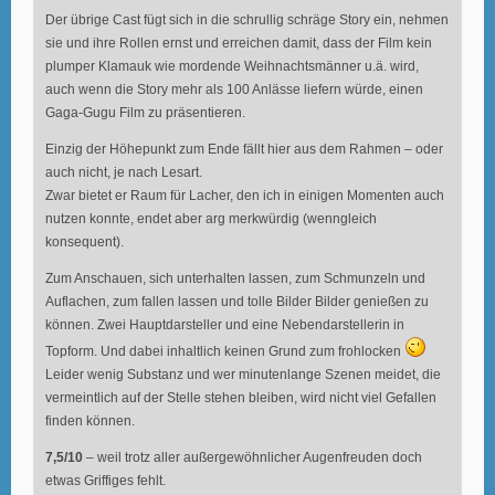
Der übrige Cast fügt sich in die schrullig schräge Story ein, nehmen
sie und ihre Rollen ernst und erreichen damit, dass der Film kein
plumper Klamauk wie mordende Weihnachtsmänner u.ä. wird,
auch wenn die Story mehr als 100 Anlässe liefern würde, einen
Gaga-Gugu Film zu präsentieren.
Einzig der Höhepunkt zum Ende fällt hier aus dem Rahmen – oder
auch nicht, je nach Lesart.
Zwar bietet er Raum für Lacher, den ich in einigen Momenten auch
nutzen konnte, endet aber arg merkwürdig (wenngleich
konsequent).
Zum Anschauen, sich unterhalten lassen, zum Schmunzeln und
Auflachen, zum fallen lassen und tolle Bilder Bilder genießen zu
können. Zwei Hauptdarsteller und eine Nebendarstellerin in
Topform. Und dabei inhaltlich keinen Grund zum frohlocken
Leider wenig Substanz und wer minutenlange Szenen meidet, die
vermeintlich auf der Stelle stehen bleiben, wird nicht viel Gefallen
finden können.
7,5/10
– weil trotz aller außergewöhnlicher Augenfreuden doch
etwas Griffiges fehlt.