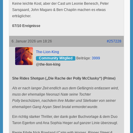
Keine leichte Kost, aber der Cast um Leonie Benesch, Peter
Sarsgaard, John Magaro & Ben Chaplin machen es etwas
erträglicher.
07/10 Ereignisse
6. Januar 2026 um 18:26
#257228
The-Lion-King
Community Mitglied
Beiträge:
3999
@the-lion-king
She Rides Shotgun („Die Rache der Polly McClusky“) (Prime)
Als er nach langer Zeit endlich aus dem Gefängnis entlassen wird,
muss der ehemalige Neonazi Nate seine Tochter
Polly beschützen, nachdem ihre Mutter und Stiefvater von seiner
ehemaligen Gang Aryan Steel brutal ermordet wurde.
Ein richtig starker Thriller, der dank guter Buchvorlage & dem Duo
Taron Egerton und Ana Sophia Heger auf ganzer Linie überzeugt.
Regie führte Nick Rowland (
Calm with Horses, Ripper Street &