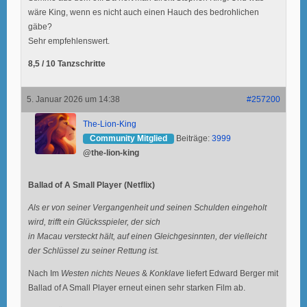
wäre King, wenn es nicht auch einen Hauch des bedrohlichen
gäbe?
Sehr empfehlenswert.
8,5 / 10 Tanzschritte
5. Januar 2026 um 14:38
#257200
The-Lion-King
Community Mitglied
Beiträge:
3999
@the-lion-king
Ballad of A Small Player (Netflix)
Als er von seiner Vergangenheit und seinen Schulden eingeholt
wird, trifft ein Glücksspieler, der sich
in Macau versteckt hält, auf einen Gleichgesinnten, der vielleicht
der Schlüssel zu seiner Rettung ist.
Nach Im
Westen nichts Neues
&
Konklave
liefert Edward Berger mit
Ballad of A Small Player erneut einen sehr starken Film ab.