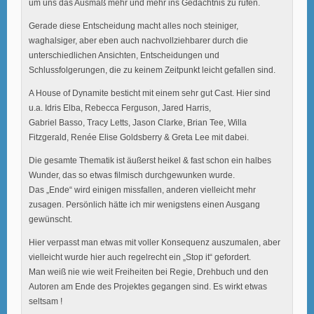
um uns das Ausmaß mehr und mehr ins Gedächtnis zu rufen.
Gerade diese Entscheidung macht alles noch steiniger,
waghalsiger, aber eben auch nachvollziehbarer durch die
unterschiedlichen Ansichten, Entscheidungen und
Schlussfolgerungen, die zu keinem Zeitpunkt leicht gefallen sind.
A House of Dynamite besticht mit einem sehr gut Cast. Hier sind
u.a. Idris Elba, Rebecca Ferguson, Jared Harris,
Gabriel Basso, Tracy Letts, Jason Clarke, Brian Tee, Willa
Fitzgerald, Renée Elise Goldsberry & Greta Lee mit dabei.
Die gesamte Thematik ist äußerst heikel & fast schon ein halbes
Wunder, das so etwas filmisch durchgewunken wurde.
Das „Ende“ wird einigen missfallen, anderen vielleicht mehr
zusagen. Persönlich hätte ich mir wenigstens einen Ausgang
gewünscht.
Hier verpasst man etwas mit voller Konsequenz auszumalen, aber
vielleicht wurde hier auch regelrecht ein „Stop it“ gefordert.
Man weiß nie wie weit Freiheiten bei Regie, Drehbuch und den
Autoren am Ende des Projektes gegangen sind. Es wirkt etwas
seltsam !