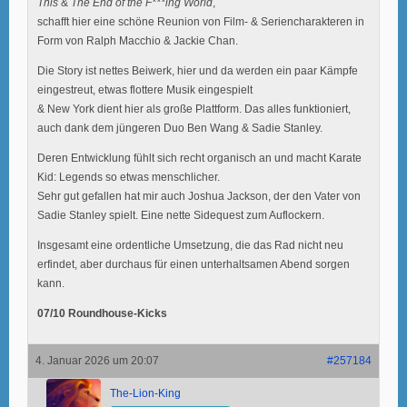
This
&
The End of the F***ing World
,
schafft hier eine schöne Reunion von Film- & Seriencharakteren in
Form von Ralph Macchio & Jackie Chan.
Die Story ist nettes Beiwerk, hier und da werden ein paar Kämpfe
eingestreut, etwas flottere Musik eingespielt
& New York dient hier als große Plattform. Das alles funktioniert,
auch dank dem jüngeren Duo Ben Wang & Sadie Stanley.
Deren Entwicklung fühlt sich recht organisch an und macht Karate
Kid: Legends so etwas menschlicher.
Sehr gut gefallen hat mir auch Joshua Jackson, der den Vater von
Sadie Stanley spielt. Eine nette Sidequest zum Auflockern.
Insgesamt eine ordentliche Umsetzung, die das Rad nicht neu
erfindet, aber durchaus für einen unterhaltsamen Abend sorgen
kann.
07/10 Roundhouse-Kicks
4. Januar 2026 um 20:07
#257184
The-Lion-King