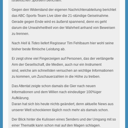
israelischen Sportlern berichten.
Gegen den Widerstand der eigenen Nachrichtenabteilung berichtet
das ABC-Sports-Team Live über die 21-stündige Geiselnahme.
Gerade gegen Ende wird es äußerst spannend, denn es geht
darum die Unwahrheitheit von der Wahrheit anhand von Beweisen
zu trennen.
Nach
Hell
&
Tides
liefert Regisseur Tim Fehlbaum hier wohl seine
bisher beste filmische Leistung ab.
Er zeigt ohne viel Fingerzeigen auf Personen, das der verlängerte
Arm der Gesellschaft, die Medien, auch nur ein Instrument
sind, welche am schnellsten versuchen an wichtige Informationen
zu kommen, um Zuschauerzahlen in die Höhe zu treiben.
Das Attentat zeigte schon damals die Gier nach neuen
Informationen und dem Willen nach eindeutiger 100%iger
Aufklärung.
Daran hat sich bis heute nichts geändert, denn aktuelle News aus
unserer Welt schockieren täglich noch mehr als damals schon.
Der Blick hinter die Kulissen eines Senders und der Umgang mit so
einer Thematik kann schon mal auf den Magen schlagen.