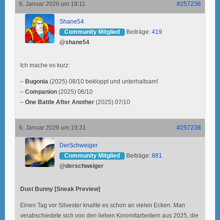
6. Januar 2026 um 19:11
#257236
Shane54
Community Mitglied
Beiträge:
419
@shane54
Ich mache es kurz:
–
Bugonia
(2025) 08/10 bekloppt und unterhaltsam!
–
Companion
(2025) 06/10
–
One Battle After Another
(2025) 07/10
6. Januar 2026 um 19:31
#257238
DerSchweiger
Community Mitglied
Beiträge:
881
@derschweiger
Dust Bunny [Sneak Preview]
Einen Tag vor Silvester knallte es schon an vielen Ecken. Man
verabschiedete sich von den lieben Kinomitarbeitern aus 2025, die