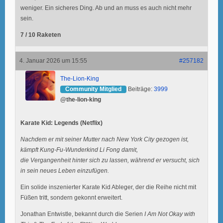
weniger. Ein sicheres Ding. Ab und an muss es auch nicht mehr
sein.
7 / 10 Raketen
4. Januar 2026 um 15:55
#257182
The-Lion-King
Community Mitglied
Beiträge:
3999
@the-lion-king
Karate Kid: Legends (Netflix)
Nachdem er mit seiner Mutter nach New York City gezogen ist,
kämpft Kung-Fu-Wunderkind Li Fong damit,
die Vergangenheit hinter sich zu lassen, während er versucht, sich
in sein neues Leben einzufügen.
Ein solide inszenierter Karate Kid Ableger, der die Reihe nicht mit
Füßen tritt, sondern gekonnt erweitert.
Jonathan Entwistle, bekannt durch die Serien
I Am Not Okay with