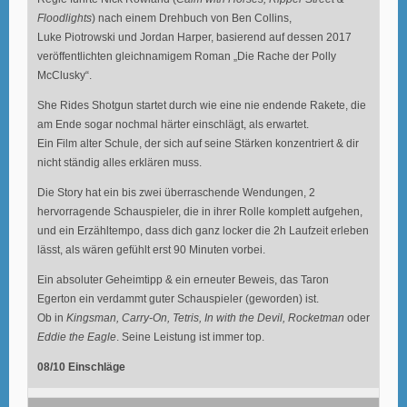
Floodlights
) nach einem Drehbuch von Ben Collins,
Luke Piotrowski und Jordan Harper, basierend auf dessen 2017
veröffentlichten gleichnamigem Roman „Die Rache der Polly
McClusky“.
She Rides Shotgun startet durch wie eine nie endende Rakete, die
am Ende sogar nochmal härter einschlägt, als erwartet.
Ein Film alter Schule, der sich auf seine Stärken konzentriert & dir
nicht ständig alles erklären muss.
Die Story hat ein bis zwei überraschende Wendungen, 2
hervorragende Schauspieler, die in ihrer Rolle komplett aufgehen,
und ein Erzähltempo, dass dich ganz locker die 2h Laufzeit erleben
lässt, als wären gefühlt erst 90 Minuten vorbei.
Ein absoluter Geheimtipp & ein erneuter Beweis, das Taron
Egerton ein verdammt guter Schauspieler (geworden) ist.
Ob in
Kingsman, Carry-On, Tetris, In with the Devil, Rocketman
oder
Eddie the Eagle
. Seine Leistung ist immer top.
08/10 Einschläge