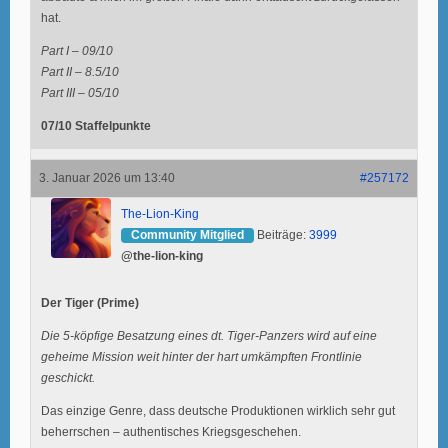
hat.
Part I – 09/10
Part II – 8.5/10
Part III – 05/10
07/10 Staffelpunkte
3. Januar 2026 um 13:40
#257172
The-Lion-King
Community Mitglied
Beiträge:
3999
@the-lion-king
Der Tiger (Prime)
Die 5-köpfige Besatzung eines dt. Tiger-Panzers wird auf eine
geheime Mission weit hinter der hart umkämpften Frontlinie
geschickt.
Das einzige Genre, dass deutsche Produktionen wirklich sehr gut
beherrschen – authentisches Kriegsgeschehen.