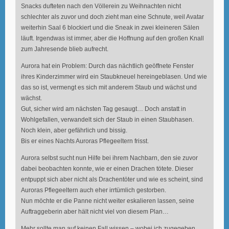
Snacks dufteten nach den Völlerein zu Weihnachten nicht
schlechter als zuvor und doch zieht man eine Schnute, weil Avatar
weiterhin Saal 6 blockiert und die Sneak in zwei kleineren Sälen
läuft. Irgendwas ist immer, aber die Hoffnung auf den großen Knall
zum Jahresende blieb aufrecht.
Aurora hat ein Problem: Durch das nächtlich geöffnete Fenster
ihres Kinderzimmer wird ein Staubkneuel hereingeblasen. Und wie
das so ist, vermengt es sich mit anderem Staub und wächst und
wächst.
Gut, sicher wird am nächsten Tag gesaugt… Doch anstatt in
Wohlgefallen, verwandelt sich der Staub in einen Staubhasen.
Noch klein, aber gefährlich und bissig.
Bis er eines Nachts Auroras Pflegeeltern frisst.
Aurora selbst sucht nun Hilfe bei ihrem Nachbarn, den sie zuvor
dabei beobachten konnte, wie er einen Drachen tötete. Dieser
entpuppt sich aber nicht als Drachentöter und wie es scheint, sind
Auroras Pflegeeltern auch eher irrtümlich gestorben.
Nun möchte er die Panne nicht weiter eskalieren lassen, seine
Auftraggeberin aber hält nicht viel von diesem Plan…
Mehr sollte man auf keinen Fall wissen – wobei ich zugegeben