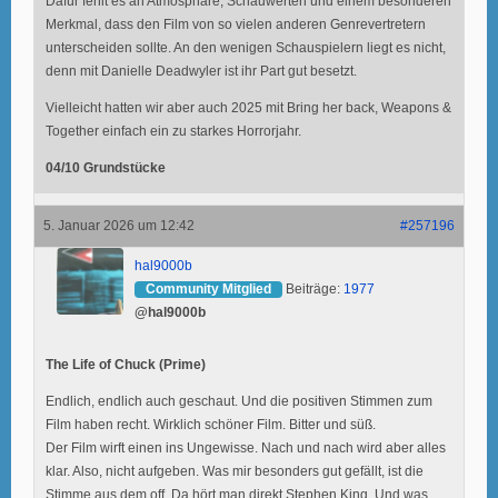
Dafür fehlt es an Atmosphäre, Schauwerten und einem besonderen
Merkmal, dass den Film von so vielen anderen Genrevertretern
unterscheiden sollte. An den wenigen Schauspielern liegt es nicht,
denn mit Danielle Deadwyler ist ihr Part gut besetzt.
Vielleicht hatten wir aber auch 2025 mit Bring her back, Weapons &
Together einfach ein zu starkes Horrorjahr.
04/10 Grundstücke
5. Januar 2026 um 12:42
#257196
hal9000b
Community Mitglied
Beiträge:
1977
@hal9000b
The Life of Chuck (Prime)
Endlich, endlich auch geschaut. Und die positiven Stimmen zum
Film haben recht. Wirklich schöner Film. Bitter und süß.
Der Film wirft einen ins Ungewisse. Nach und nach wird aber alles
klar. Also, nicht aufgeben. Was mir besonders gut gefällt, ist die
Stimme aus dem off. Da hört man direkt Stephen King. Und was