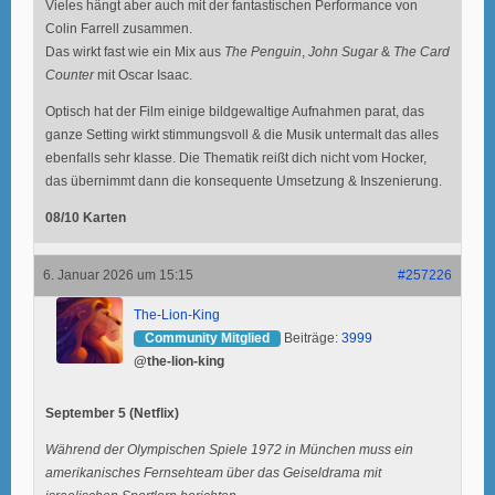
Vieles hängt aber auch mit der fantastischen Performance von
Colin Farrell zusammen.
Das wirkt fast wie ein Mix aus
The Penguin
,
John Sugar
&
The Card
Counter
mit Oscar Isaac.
Optisch hat der Film einige bildgewaltige Aufnahmen parat, das
ganze Setting wirkt stimmungsvoll & die Musik untermalt das alles
ebenfalls sehr klasse. Die Thematik reißt dich nicht vom Hocker,
das übernimmt dann die konsequente Umsetzung & Inszenierung.
08/10 Karten
6. Januar 2026 um 15:15
#257226
The-Lion-King
Community Mitglied
Beiträge:
3999
@the-lion-king
September 5 (Netflix)
Während der Olympischen Spiele 1972 in München muss ein
amerikanisches Fernsehteam über das Geiseldrama mit