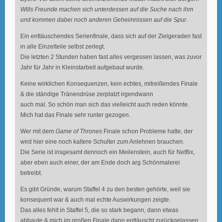
Wills Freunde machen sich unterdessen auf die Suche nach ihm
und kommen dabei noch anderen Geheimnissen auf die Spur.
Ein enttäuschendes Serienfinale, dass sich auf der Zielgeraden fast
in alle Einzelteile selbst zerlegt.
Die letzten 2 Stunden haben fast alles vergessen lassen, was zuvor
Jahr für Jahr in Kleinstarbeit aufgebaut wurde.
Keine wirklichen Konsequenzen, kein echtes, mitreißendes Finale
& die ständige Tränendrüse zerplatzt irgendwann
auch mal. So schön man sich das vielleicht auch reden könnte.
Mich hat das Finale sehr runter gezogen.
Wer mit dem
Game of Thrones
Finale schon Probleme hatte, der
wird hier eine noch kaltere Schulter zum Anlehnen brauchen.
Die Serie ist insgesamt dennoch ein Meilenstein, auch für Netflix,
aber eben auch einer, der am Ende doch arg Schönmalerei
betreibt.
Es gibt Gründe, warum Staffel 4 zu den besten gehörte, weil sie
konsequent war & auch mal echte Auswirkungen zeigte.
Das alles fehlt in Staffel 5, die so stark begann, dann etwas
abbaute & mich im großen Finale dann enttäuscht zurückgelassen