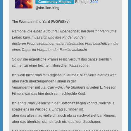
Community Mitglied
Beiträge:
3999
@the-lion-king
The Woman in the Yard (WOW/Sky)
Ramona, die einen Autounfall überlebt hat, bei dem ihr Mann ums
Leben kam, muss sich und ihre Kinder vor den
düsteren Prophezeihungen einer rätselhaften Frau beschützen, die
eines Tages im Vorgarten der Familie auftaucht.
So gut die eigentliche Prämisse ist, verpufft das ganze ziemlich
schnell zu einer leichten, filmischen Katastrophe.
Ich weiß nicht, was mit Regisseur Jaume Collet-Serra hier los war,
aber nach überzeugenden Filmen in der
Vegangenheit mit u.a.
Carry-On, The Shallows
& vielen L. Neeson
Filmen, war das hier doch sehr schlechte Kost.
Ich ahnte, was vielleicht in der Botschaft liegen könnte, welche ja
spätestens im Wikipedia Eintrag zu finden ist,
aber das alles mag vielleicht noch etwas nachvollziehbar klingen,
aber das überträgt sich einfach nicht auf den Zuschauer.