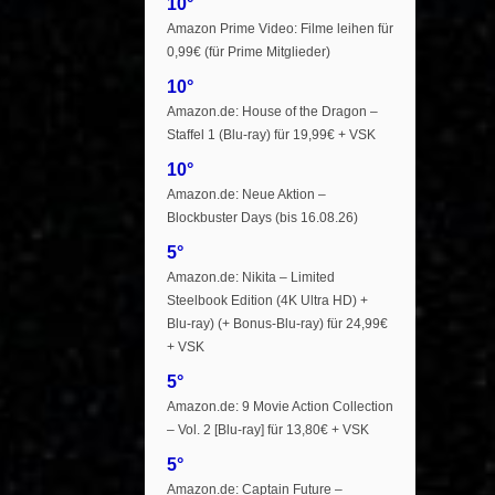
10°
Amazon Prime Video: Filme leihen für
0,99€ (für Prime Mitglieder)
10°
Amazon.de: House of the Dragon –
Staffel 1 (Blu-ray) für 19,99€ + VSK
10°
Amazon.de: Neue Aktion –
Blockbuster Days (bis 16.08.26)
5°
Amazon.de: Nikita – Limited
Steelbook Edition (4K Ultra HD) +
Blu-ray) (+ Bonus-Blu-ray) für 24,99€
+ VSK
5°
Amazon.de: 9 Movie Action Collection
– Vol. 2 [Blu-ray] für 13,80€ + VSK
5°
Amazon.de: Captain Future –