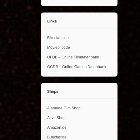
Links
Filmstarts.de
Moviepilot.de
OFDB – Online Filmdatenbank
OGDB – Online Games Datenbank
Shops
Alamode Film Shop
Alive Shop
Amazon.de
Buecher.de