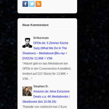
Neue Kommentare
DrNormalo
OFDb.de: 5 Zimmer Küche
Sarg (What We Do In The
Shadows) – Mediabook [Blu-ray +
DVD] für 12,98€ + VSK
"Aktuell gibt es das Mediabook bei
OFDb in der Coverversion A (wattiert,
limitiert auf 222 Stück) für 13,98€ +
VSK…"
Stephan D.
Amazon.de: Alive Exclusive
Deals u.a. 4K Mediabooks /
Steelbooks (bis 10.08.26)
"Rabatte von vielleicht mal 2 Euro