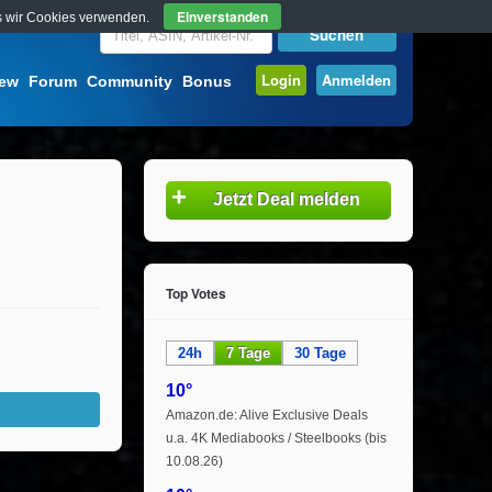
Einverstanden
ass wir Cookies verwenden.
Login
Anmelden
iew
Forum
Community
Bonus
+
Jetzt Deal melden
Top Votes
24h
7 Tage
30 Tage
10°
Amazon.de: Alive Exclusive Deals
u.a. 4K Mediabooks / Steelbooks (bis
10.08.26)