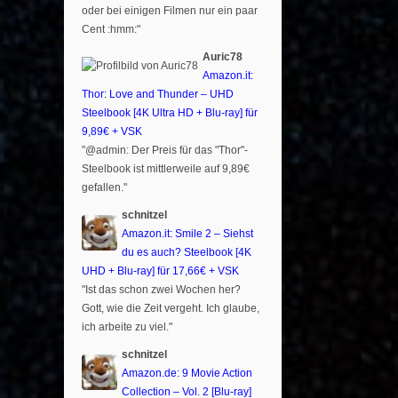
oder bei einigen Filmen nur ein paar
Cent :hmm:"
Auric78
Amazon.it:
Thor: Love and Thunder – UHD
Steelbook [4K Ultra HD + Blu-ray] für
9,89€ + VSK
"@admin: Der Preis für das "Thor"-
Steelbook ist mittlerweile auf 9,89€
gefallen."
schnitzel
Amazon.it: Smile 2 – Siehst
du es auch? Steelbook [4K
UHD + Blu-ray] für 17,66€ + VSK
"Ist das schon zwei Wochen her?
Gott, wie die Zeit vergeht. Ich glaube,
ich arbeite zu viel."
schnitzel
Amazon.de: 9 Movie Action
Collection – Vol. 2 [Blu-ray]