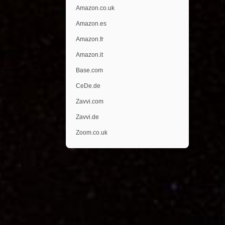
Amazon.co.uk
Amazon.es
Amazon.fr
Amazon.it
Base.com
CeDe.de
Zavvi.com
Zavvi.de
Zoom.co.uk