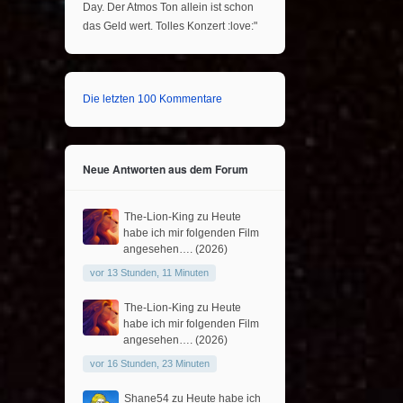
Day. Der Atmos Ton allein ist schon
das Geld wert. Tolles Konzert :love:"
Die letzten 100 Kommentare
Neue Antworten aus dem Forum
The-Lion-King
zu
Heute
habe ich mir folgenden Film
angesehen…. (2026)
vor 13 Stunden, 11 Minuten
The-Lion-King
zu
Heute
habe ich mir folgenden Film
angesehen…. (2026)
vor 16 Stunden, 23 Minuten
Shane54
zu
Heute habe ich