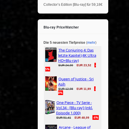
Collector’s Edition [Blu-ray] für 59,18€
Blu-ray PriceWatcher
Die 5 neuesten Tiefpreise
(
mehr
)