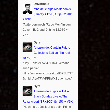
DrNormalo
ofbd.de: einige Mediabooks
[Blu-ray + DVD] für je 12,98€
+ VSK
"Außerdem noch "Repo Men" in den
Covern B, C und D für je 12,98€ +
VSK."
Gyre
Amazon.de: Captain Future –
Collector’s Edition [Blu-ray]
für 59,18€
"Hey ... aktuell 52,47€ inkl. Versand
aus Spanien:
https://www.amazon.es/dp/B07SL7NTXR
?smid=A1AT7YVPFBWXBL :whistle:"
Gyre
Amazon.de: Cypress Hill –
Black Sunday Live At The
Royal Albert (BR+2CD) für 15€ + VSK
"Nochmals günstiger als beim Prime