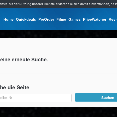
ienste. Mit der Nutzung unserer Dienste erklären Sie sich damit einverstanden, d
Home
Quickdeals
PreOrder
Filme
Games
PriceWatcher
Rev
eine erneute Suche.
he die Seite