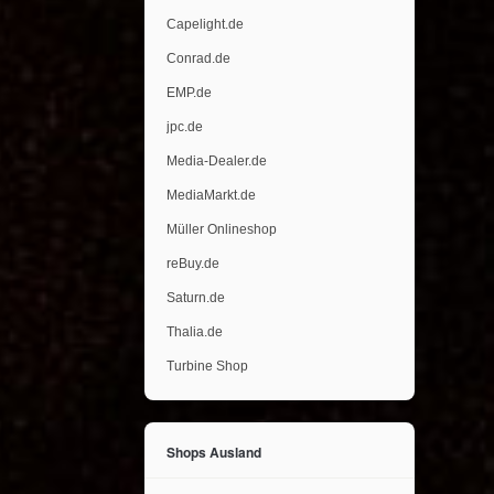
Capelight.de
Conrad.de
EMP.de
jpc.de
Media-Dealer.de
MediaMarkt.de
Müller Onlineshop
reBuy.de
Saturn.de
Thalia.de
Turbine Shop
Shops Ausland