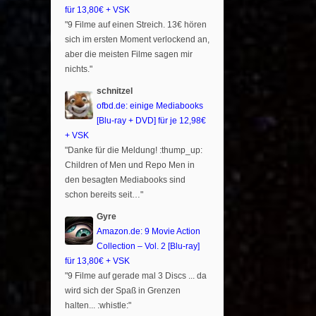
für 13,80€ + VSK
"9 Filme auf einen Streich. 13€ hören
sich im ersten Moment verlockend an,
aber die meisten Filme sagen mir
nichts."
schnitzel
ofbd.de: einige Mediabooks
[Blu-ray + DVD] für je 12,98€
+ VSK
"Danke für die Meldung! :thump_up:
Children of Men und Repo Men in
den besagten Mediabooks sind
schon bereits seit…"
Gyre
Amazon.de: 9 Movie Action
Collection – Vol. 2 [Blu-ray]
für 13,80€ + VSK
"9 Filme auf gerade mal 3 Discs ... da
wird sich der Spaß in Grenzen
halten... :whistle:"