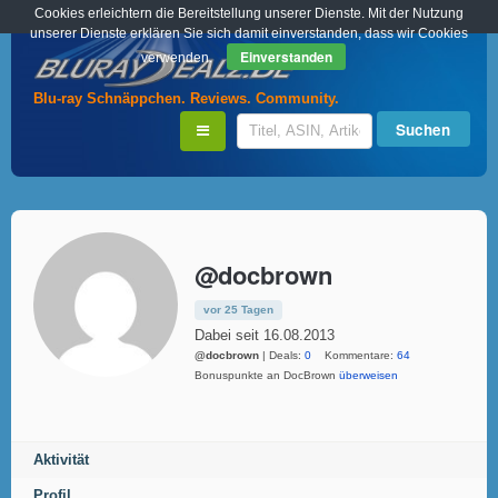
Cookies erleichtern die Bereitstellung unserer Dienste. Mit der Nutzung
unserer Dienste erklären Sie sich damit einverstanden, dass wir Cookies
Einverstanden
verwenden.
Blu-ray Schnäppchen. Reviews. Community.
@docbrown
vor 25 Tagen
Dabei seit 16.08.2013
@docbrown
| Deals:
0
Kommentare:
64
Bonuspunkte an DocBrown
überweisen
Aktivität
Profil