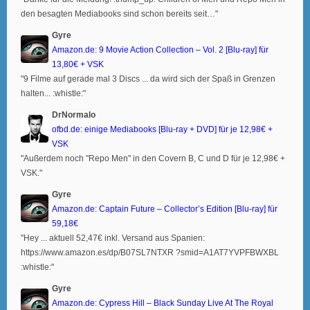
den besagten Mediabooks sind schon bereits seit…"
Gyre
Amazon.de: 9 Movie Action Collection – Vol. 2 [Blu-ray] für
13,80€ + VSK
"9 Filme auf gerade mal 3 Discs ... da wird sich der Spaß in Grenzen
halten... :whistle:"
DrNormalo
ofbd.de: einige Mediabooks [Blu-ray + DVD] für je 12,98€ +
VSK
"Außerdem noch "Repo Men" in den Covern B, C und D für je 12,98€ +
VSK."
Gyre
Amazon.de: Captain Future – Collector’s Edition [Blu-ray] für
59,18€
"Hey ... aktuell 52,47€ inkl. Versand aus Spanien:
https://www.amazon.es/dp/B07SL7NTXR ?smid=A1AT7YVPFBWXBL
:whistle:"
Gyre
Amazon.de: Cypress Hill – Black Sunday Live At The Royal