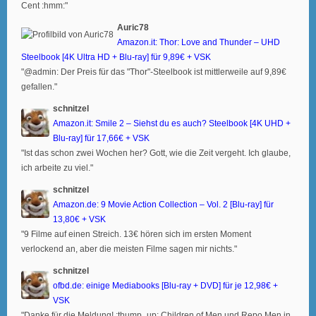
Cent :hmm:"
Auric78
Amazon.it: Thor: Love and Thunder – UHD
Steelbook [4K Ultra HD + Blu-ray] für 9,89€ + VSK
"@admin: Der Preis für das "Thor"-Steelbook ist mittlerweile auf 9,89€
gefallen."
schnitzel
Amazon.it: Smile 2 – Siehst du es auch? Steelbook [4K UHD +
Blu-ray] für 17,66€ + VSK
"Ist das schon zwei Wochen her? Gott, wie die Zeit vergeht. Ich glaube,
ich arbeite zu viel."
schnitzel
Amazon.de: 9 Movie Action Collection – Vol. 2 [Blu-ray] für
13,80€ + VSK
"9 Filme auf einen Streich. 13€ hören sich im ersten Moment
verlockend an, aber die meisten Filme sagen mir nichts."
schnitzel
ofbd.de: einige Mediabooks [Blu-ray + DVD] für je 12,98€ +
VSK
"Danke für die Meldung! :thump_up: Children of Men und Repo Men in