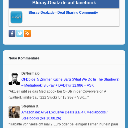
Bluray-Dealz.de auf facebook
Bluray-Dealz.de - Deal Sharing Community
Neue Kommentare
DrNormalo
OFDb.de: 5 Zimmer Küche Sarg (What We Do In The Shadows)
– Mediabook [Blu-ray + DVD] für 12,98€ + VSK
"Aktuell gibt es das Mediabook bei OFDb in der Coverversion A
(wattiert, limitiert auf 222 Stück) für 13,98€ + VSK…"
Stephan D.
Amazon.de: Alive Exclusive Deals u.a. 4K Mediabooks /
Steelbooks (bis 10.08.26)
"Rabatte von vielleicht mal 2 Euro oder bei einigen Filmen nur ein paar