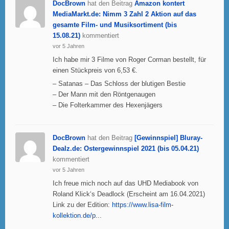
DocBrown
hat den Beitrag
Amazon kontert
MediaMarkt.de: Nimm 3 Zahl 2 Aktion auf das
gesamte Film- und Musiksortiment (bis
15.08.21)
kommentiert
vor 5 Jahren
Ich habe mir 3 Filme von Roger Corman bestellt, für
einen Stückpreis von 6,53 €.
– Satanas – Das Schloss der blutigen Bestie
– Der Mann mit den Röntgenaugen
– Die Folterkammer des Hexenjägers
DocBrown
hat den Beitrag
[Gewinnspiel] Bluray-
Dealz.de: Ostergewinnspiel 2021 (bis 05.04.21)
kommentiert
vor 5 Jahren
Ich freue mich noch auf das UHD Mediabook von
Roland Klick‘s Deadlock (Erscheint am 16.04.2021)
Link zu der Edition:
https://www.lisa-film-
kollektion.de/p...