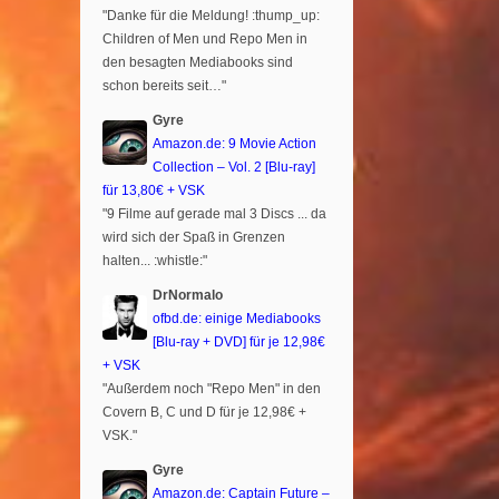
"Danke für die Meldung! :thump_up:
Children of Men und Repo Men in
den besagten Mediabooks sind
schon bereits seit…"
Gyre
Amazon.de: 9 Movie Action
Collection – Vol. 2 [Blu-ray]
für 13,80€ + VSK
"9 Filme auf gerade mal 3 Discs ... da
wird sich der Spaß in Grenzen
halten... :whistle:"
DrNormalo
ofbd.de: einige Mediabooks
[Blu-ray + DVD] für je 12,98€
+ VSK
"Außerdem noch "Repo Men" in den
Covern B, C und D für je 12,98€ +
VSK."
Gyre
Amazon.de: Captain Future –