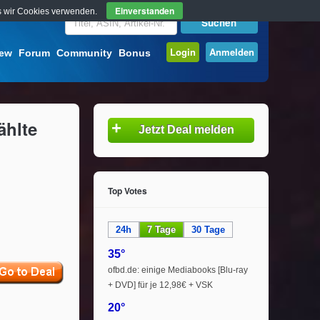
Einverstanden
ass wir Cookies verwenden.
Login
Anmelden
iew
Forum
Community
Bonus
ählte
+
Jetzt Deal melden
Top Votes
24h
7 Tage
30 Tage
35°
ofbd.de: einige Mediabooks [Blu-ray
+ DVD] für je 12,98€ + VSK
20°