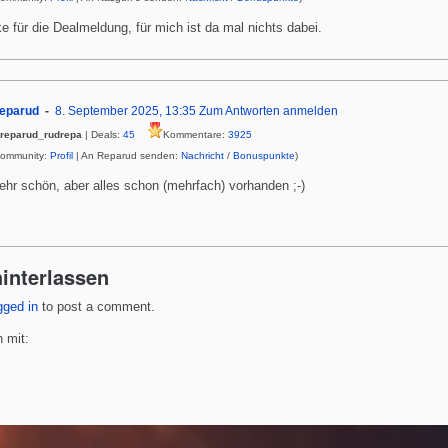
e für die Dealmeldung, für mich ist da mal nichts dabei.
eparud
8. September 2025, 13:35
Zum Antworten anmelden
reparud_rudrepa
| Deals:
45
Kommentare:
3925
Community:
Profil
| An Reparud senden:
Nachricht
/
Bonuspunkte
)
ehr schön, aber alles schon (mehrfach) vorhanden ;-)
interlassen
gged in
to post a comment.
 mit: