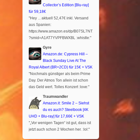
Collector’s Edition [Blu-ray]
für 59,18€
"Hey ... aktuell 52,47€ inkl. Versand
aus Spanien:
https://www.amazon.es/dp/B07SL7NTXR
?smid=A1AT7YVPFBWXBL :whistle:"
Gyre
Amazon.de: Cypress Hill –
Black Sunday Live At The
Royal Albert (BR+2CD) für 15€ + VSK
"Nochmals günstiger als beim Prime
Day. Der Atmos Ton allein ist schon
das Geld wert. Tolles Konzert :love:"
Traumwandler
Amazon.it: Smile 2 – Siehst
du es auch? Steelbook [4K
UHD + Blu-ray] für 17,66€ + VSK
"„Vor wenigen Tagen“ ist gut, dass ist
jetzt auch schon 2 Wochen her. :lol:"