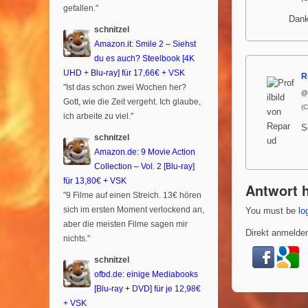
gefallen."
Dank
schnitzel
Amazon.it: Smile 2 – Siehst
du es auch? Steelbook [4K
UHD + Blu-ray] für 17,66€ + VSK
R
"Ist das schon zwei Wochen her?
@
Gott, wie die Zeit vergeht. Ich glaube,
(
ich arbeite zu viel."
S
schnitzel
Amazon.de: 9 Movie Action
Collection – Vol. 2 [Blu-ray]
für 13,80€ + VSK
Antwort h
"9 Filme auf einen Streich. 13€ hören
sich im ersten Moment verlockend an,
You must be
lo
aber die meisten Filme sagen mir
Direkt anmelden
nichts."
schnitzel
ofbd.de: einige Mediabooks
[Blu-ray + DVD] für je 12,98€
+ VSK