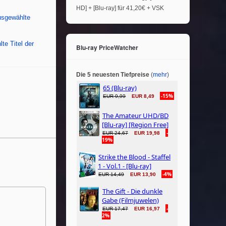
HD] + [Blu-ray] für 41,20€ + VSK
usgewählte
te Titel der
Blu-ray PriceWatcher
Die 5 neuesten Tiefpreise
(
mehr
)