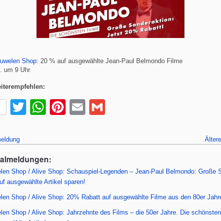
juwelen Shop
: 20 % auf ausgewählte Jean-Paul Belmondo Filme
9. um 9 Uhr
iterempfehlen:
T
W
Pi
E
G
wi
h
nt
m
m
tt
at
er
ail
ail
eldung
Älter
er
s
e
ealmeldungen:
A
st
len Shop / Alive Shop: Schauspiel-Legenden – Jean-Paul Belmondo: Große S
p
uf ausgewählte Artikel sparen!
p
len Shop / Alive Shop: 20% Rabatt auf ausgewählte Filme aus den 80er Jahr
len Shop / Alive Shop: Jahrzehnte des Films – die 50er Jahre. Die schönsten