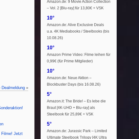
Amazon.de: 9 Movie Action Collection
– Vol. 2 [Blu-ray] für 13,80€ + VSK
10°
Amazon.de: Alive Exclusive Deals
u.a. 4K Mediabooks / Steelbooks (bis
10.08.26)
10°
Amazon Prime Video: Filme leihen für
0,99€ (für Prime Mitglieder)
10°
Amazon.de: Neue Aktion –
Blockbuster Days (bis 16.08.26)
e Dealmeldung
»
5°
Amazon.it: The Bride! – Es lebe die
Braut [4K-UHD + Blu-ray] als
onderaktion!
Steelbook für 25,89€ + VSK
5°
en
Amazon.de: Jurassic Park – Limited
 Filme! Jetzt
Ultimate Steelbook Trilogy [4K Ultra