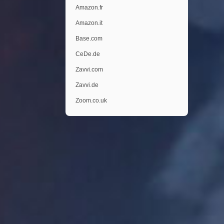
Amazon.fr
Amazon.it
Base.com
CeDe.de
Zavvi.com
Zavvi.de
Zoom.co.uk