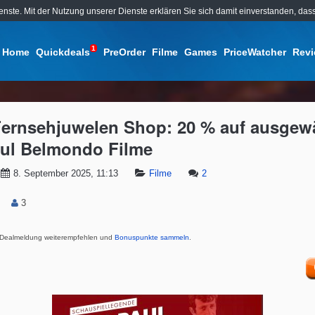
ienste. Mit der Nutzung unserer Dienste erklären Sie sich damit einverstanden, d
1
Home
Quickdeals
PreOrder
Filme
Games
PriceWatcher
Rev
 Fernsehjuwelen Shop: 20 % auf ausgew
ul Belmondo Filme
8. September 2025, 11:13
Filme
2
3
Dealmeldung weiterempfehlen und
Bonuspunkte sammeln
.