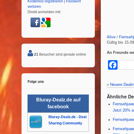
Kostenlos registrieren
|
Passwort
verloren
Direkt anmelden mit:
Alive
/
Fernseh
Gültig bis 15.0
An Freunde we
21
Besucher sind gerade online
F
a
Folge uns
c
«
Neuere Dealm
e
Ähnliche D
Bluray-Dealz.de auf
b
Fernsehjuwe
facebook
o
Jetzt 20% a
Bluray-Dealz.de - Deal
o
Fernsehjuwe
Sharing Community
k
Fernsehjuwe