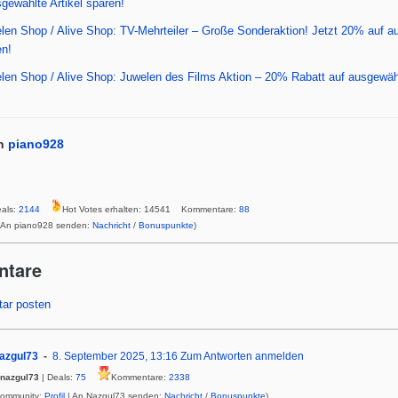
gewählte Artikel sparen!
len Shop / Alive Shop: TV-Mehrteiler – Große Sonderaktion! Jetzt 20% auf a
en!
len Shop / Alive Shop: Juwelen des Films Aktion – 20% Rabatt auf ausgewähl
n
piano928
als:
2144
Hot Votes erhalten: 14541 Kommentare:
88
 An piano928 senden:
Nachricht
/
Bonuspunkte
)
ntare
ar posten
azgul73
8. September 2025, 13:16
Zum Antworten anmelden
nazgul73
| Deals:
75
Kommentare:
2338
Community:
Profil
| An Nazgul73 senden:
Nachricht
/
Bonuspunkte
)