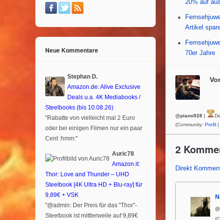
20% auf aus
Fernsehjuwe
Artikel spar
Fernsehjuwe
Neue Kommentare
70er Jahre
Stephan D.
Vo
Amazon.de: Alive Exclusive
Deals u.a. 4K Mediabooks /
Steelbooks (bis 10.08.26)
@piano928
|
De
"Rabatte von vielleicht mal 2 Euro
(Community:
Profil
|
oder bei einigen Filmen nur ein paar
Cent :hmm:"
2 Komme
Auric78
Amazon.it:
Direkt Komment
Thor: Love and Thunder – UHD
Steelbook [4K Ultra HD + Blu-ray] für
9,89€ + VSK
N
"@admin: Der Preis für das "Thor"-
@
Steelbook ist mittlerweile auf 9,89€
(