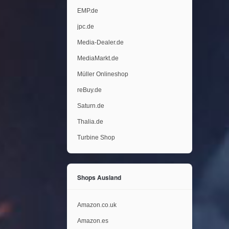
EMP.de
jpc.de
Media-Dealer.de
MediaMarkt.de
Müller Onlineshop
reBuy.de
Saturn.de
Thalia.de
Turbine Shop
Shops Ausland
Amazon.co.uk
Amazon.es