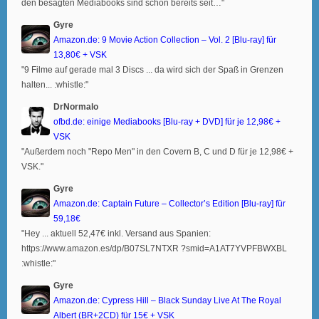
den besagten Mediabooks sind schon bereits seit…"
Gyre
Amazon.de: 9 Movie Action Collection – Vol. 2 [Blu-ray] für
13,80€ + VSK
"9 Filme auf gerade mal 3 Discs ... da wird sich der Spaß in Grenzen
halten... :whistle:"
DrNormalo
ofbd.de: einige Mediabooks [Blu-ray + DVD] für je 12,98€ +
VSK
"Außerdem noch "Repo Men" in den Covern B, C und D für je 12,98€ +
VSK."
Gyre
Amazon.de: Captain Future – Collector’s Edition [Blu-ray] für
59,18€
"Hey ... aktuell 52,47€ inkl. Versand aus Spanien:
https://www.amazon.es/dp/B07SL7NTXR ?smid=A1AT7YVPFBWXBL
:whistle:"
Gyre
Amazon.de: Cypress Hill – Black Sunday Live At The Royal
Albert (BR+2CD) für 15€ + VSK