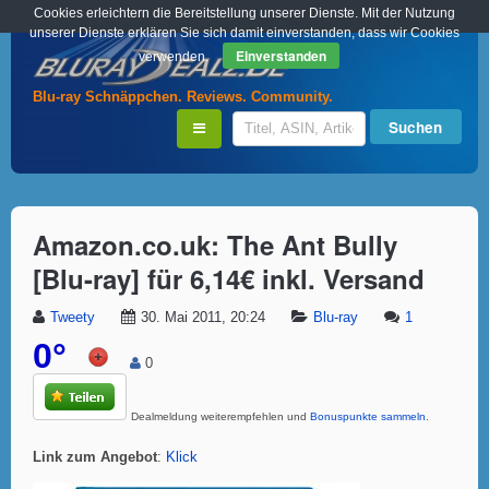
Cookies erleichtern die Bereitstellung unserer Dienste. Mit der Nutzung
unserer Dienste erklären Sie sich damit einverstanden, dass wir Cookies
Einverstanden
verwenden.
Blu-ray Schnäppchen. Reviews. Community.
Amazon.co.uk: The Ant Bully
[Blu-ray] für 6,14€ inkl. Versand
Tweety
30. Mai 2011, 20:24
Blu-ray
1
0°
0
Dealmeldung weiterempfehlen und
Bonuspunkte sammeln
.
Link zum Angebot
:
Klick