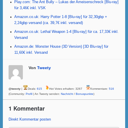
Play.com: The Ant Bully – Lukas der Ameisenschreck [Blu-ray]
k
für 3,46€ inkl. VSK
Amazon.co.uk: Harry Potter 1-8 [Blu-ray] für 32,30gbp +
2,24gbp versand (ca. 39,7€ inkl. versand)
Amazon.co.uk: Lethal Weapon 1-4 [Blu-ray] für ca. 17,33€ inkl.
Versand
Amazon.de: Monster House (3D Version) [3D Blu-ray] für
11,60€ inkl. Versand
Von
Tweety
@tweety
|
Deals:
615
Hot Votes erhalten: 3267
Kommentare:
516
(Community:
Profil
| An Tweety senden:
Nachricht
/
Bonuspunkte
)
1 Kommentar
Direkt Kommentar posten