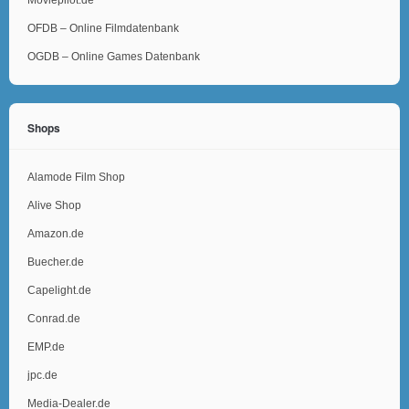
Moviepilot.de
OFDB – Online Filmdatenbank
OGDB – Online Games Datenbank
Shops
Alamode Film Shop
Alive Shop
Amazon.de
Buecher.de
Capelight.de
Conrad.de
EMP.de
jpc.de
Media-Dealer.de