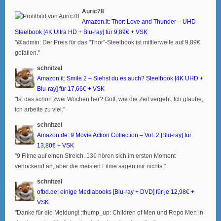
Auric78
Amazon.it: Thor: Love and Thunder – UHD
Steelbook [4K Ultra HD + Blu-ray] für 9,89€ + VSK
"@admin: Der Preis für das "Thor"-Steelbook ist mittlerweile auf 9,89€
gefallen."
schnitzel
Amazon.it: Smile 2 – Siehst du es auch? Steelbook [4K UHD +
Blu-ray] für 17,66€ + VSK
"Ist das schon zwei Wochen her? Gott, wie die Zeit vergeht. Ich glaube,
ich arbeite zu viel."
schnitzel
Amazon.de: 9 Movie Action Collection – Vol. 2 [Blu-ray] für
13,80€ + VSK
"9 Filme auf einen Streich. 13€ hören sich im ersten Moment
verlockend an, aber die meisten Filme sagen mir nichts."
schnitzel
ofbd.de: einige Mediabooks [Blu-ray + DVD] für je 12,98€ +
VSK
"Danke für die Meldung! :thump_up: Children of Men und Repo Men in