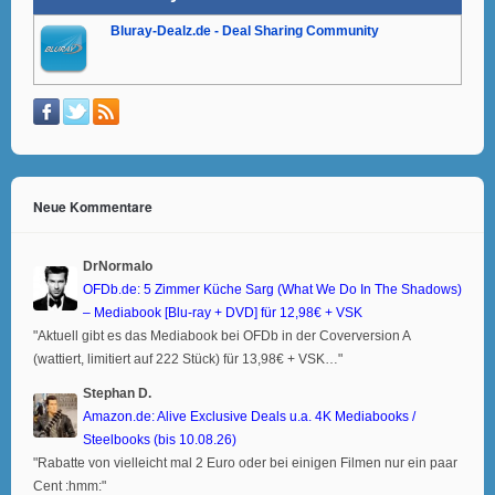
Bluray-Dealz.de - Deal Sharing Community
Neue Kommentare
DrNormalo
OFDb.de: 5 Zimmer Küche Sarg (What We Do In The Shadows)
– Mediabook [Blu-ray + DVD] für 12,98€ + VSK
"Aktuell gibt es das Mediabook bei OFDb in der Coverversion A
(wattiert, limitiert auf 222 Stück) für 13,98€ + VSK…"
Stephan D.
Amazon.de: Alive Exclusive Deals u.a. 4K Mediabooks /
Steelbooks (bis 10.08.26)
"Rabatte von vielleicht mal 2 Euro oder bei einigen Filmen nur ein paar
Cent :hmm:"