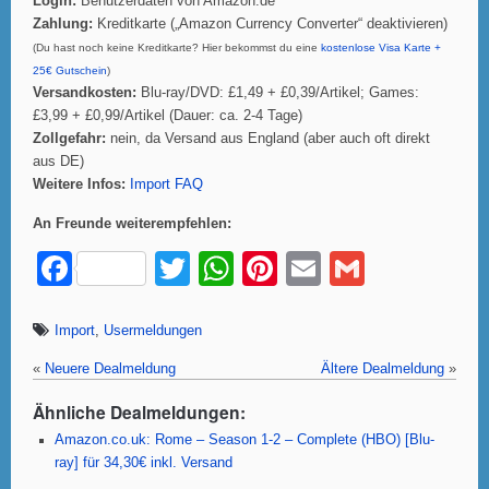
Login:
Benutzerdaten von Amazon.de
Zahlung:
Kreditkarte
(„Amazon Currency Converter“ deaktivieren)
(Du hast noch keine Kreditkarte? Hier bekommst du eine
kostenlose Visa Karte +
25€ Gutschein
)
Versandkosten:
Blu-ray/DVD: £1,49 + £0,39/Artikel; Games:
£3,99 + £0,99/Artikel (Dauer: ca. 2-4 Tage)
Zollgefahr:
nein, da Versand aus England (aber auch oft direkt
aus DE)
Weitere Infos:
Import FAQ
An Freunde weiterempfehlen:
F
T
W
Pi
E
G
a
wi
h
nt
m
m
c
tt
at
er
ail
ail
Import
,
Usermeldungen
e
er
s
e
«
Neuere Dealmeldung
Ältere Dealmeldung
»
b
A
st
Ähnliche Dealmeldungen:
o
p
Amazon.co.uk: Rome – Season 1-2 – Complete (HBO) [Blu-
ray] für 34,30€ inkl. Versand
o
p