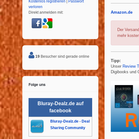
Kostenlos registrieren
|
Passwort
verloren
Direkt anmelden mit:
Amazon.de
Der Versand
mehr kosten
19
Besucher sind gerade online
Tipp:
Unser
Review 
Digibooks und C
Folge uns
Bluray-Dealz.de auf
facebook
Bluray-Dealz.de - Deal
Sharing Community