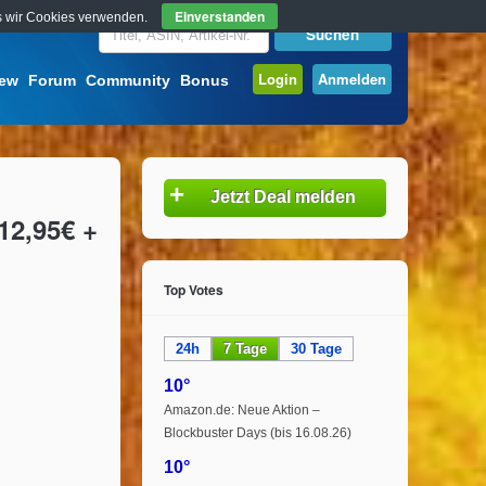
Einverstanden
ass wir Cookies verwenden.
Login
Anmelden
iew
Forum
Community
Bonus
+
Jetzt Deal melden
12,95€ +
Top Votes
24h
7 Tage
30 Tage
10°
Amazon.de: Neue Aktion –
Blockbuster Days (bis 16.08.26)
10°