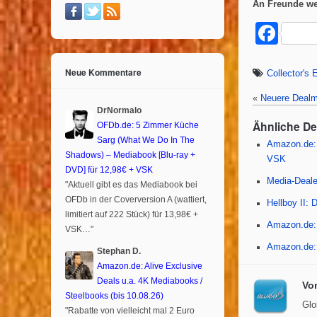
An Freunde we
F
a
Neue Kommentare
c
Collector's 
e
«
Neuere Dealm
DrNormalo
b
Ähnliche D
OFDb.de: 5 Zimmer Küche
o
Sarg (What We Do In The
Amazon.de: 
Shadows) – Mediabook [Blu-ray +
VSK
o
DVD] für 12,98€ + VSK
Media-Dealer
k
"Aktuell gibt es das Mediabook bei
OFDb in der Coverversion A (wattiert,
Hellboy II: 
limitiert auf 222 Stück) für 13,98€ +
Amazon.de: 
VSK…"
Amazon.de: 
Stephan D.
Amazon.de: Alive Exclusive
Deals u.a. 4K Mediabooks /
Vo
Steelbooks (bis 10.08.26)
Glo
"Rabatte von vielleicht mal 2 Euro