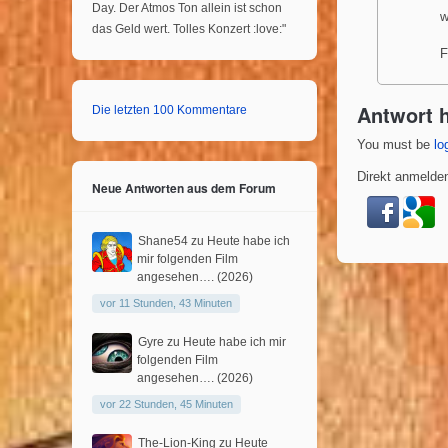
Day. Der Atmos Ton allein ist schon
w
das Geld wert. Tolles Konzert :love:"
F
Antwort h
Die letzten 100 Kommentare
You must be
lo
Direkt anmelden
Neue Antworten aus dem Forum
Shane54
zu
Heute habe ich
mir folgenden Film
angesehen…. (2026)
vor 11 Stunden, 43 Minuten
Gyre
zu
Heute habe ich mir
folgenden Film
angesehen…. (2026)
vor 22 Stunden, 45 Minuten
The-Lion-King
zu
Heute