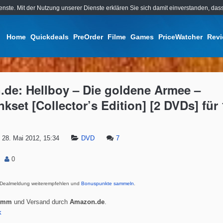
ienste. Mit der Nutzung unserer Dienste erklären Sie sich damit einverstanden, d
Home
Quickdeals
PreOrder
Filme
Games
PriceWatcher
Rev
de: Hellboy – Die goldene Armee –
kset [Collector’s Edition] [2 DVDs] für 
28. Mai 2012, 15:34
DVD
7
0
Dealmeldung weiterempfehlen und
Bonuspunkte sammeln
.
8mm
und Versand durch
Amazon.de
.
k