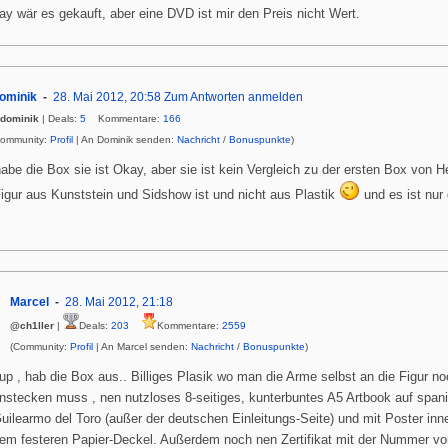
ray wär es gekauft, aber eine DVD ist mir den Preis nicht Wert.
ominik
28. Mai 2012, 20:58
Zum Antworten anmelden
dominik
| Deals:
5
Kommentare:
166
Community:
Profil
| An Dominik senden:
Nachricht
/
Bonuspunkte
)
habe die Box sie ist Okay, aber sie ist kein Vergleich zu der ersten Box von H
Figur aus Kunststein und Sidshow ist und nicht aus Plastik
und es ist nur 
Marcel
28. Mai 2012, 21:18
@ch1ller
|
Deals:
203
Kommentare:
2559
(Community:
Profil
| An Marcel senden:
Nachricht
/
Bonuspunkte
)
up , hab die Box aus.. Billiges Plasik wo man die Arme selbst an die Figur n
nstecken muss , nen nutzloses 8-seitiges, kunterbuntes A5 Artbook auf span
uilearmo del Toro (außer der deutschen Einleitungs-Seite) und mit Poster inn
em festeren Papier-Deckel. Außerdem noch nen Zertifikat mit der Nummer 