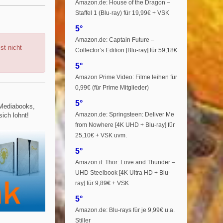
Amazon.de: House of the Dragon –
Staffel 1 (Blu-ray) für 19,99€ + VSK
5°
Amazon.de: Captain Future –
st nicht
Collector’s Edition [Blu-ray] für 59,18€
5°
Amazon Prime Video: Filme leihen für
0,99€ (für Prime Mitglieder)
5°
 Mediabooks,
Amazon.de: Springsteen: Deliver Me
sich lohnt!
from Nowhere [4K UHD + Blu-ray] für
25,10€ + VSK uvm.
5°
Amazon.it: Thor: Love and Thunder –
UHD Steelbook [4K Ultra HD + Blu-
ray] für 9,89€ + VSK
5°
Amazon.de: Blu-rays für je 9,99€ u.a.
Stiller