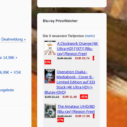
Blu-ray PriceWatcher
Die 5 neuesten Tiefpreise
(
mehr
)
e Dealmeldung
»
ür 14,99€ +
r 6,89€ + VSK
 Angebote