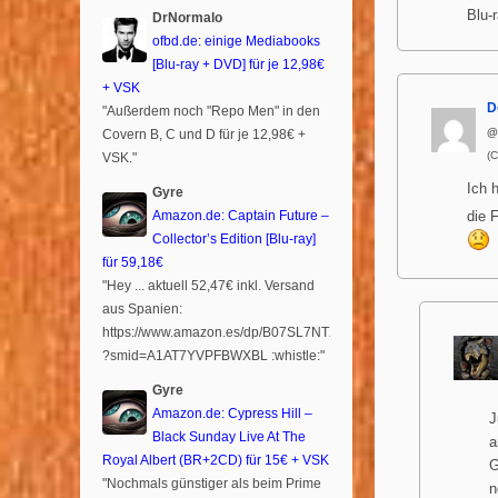
Blu-
DrNormalo
ofbd.de: einige Mediabooks
[Blu-ray + DVD] für je 12,98€
+ VSK
D
"Außerdem noch "Repo Men" in den
@
Covern B, C und D für je 12,98€ +
(
VSK."
Ich 
Gyre
Amazon.de: Captain Future –
die 
Collector’s Edition [Blu-ray]
für 59,18€
"Hey ... aktuell 52,47€ inkl. Versand
aus Spanien:
https://www.amazon.es/dp/B07SL7NTXR
?smid=A1AT7YVPFBWXBL :whistle:"
Gyre
Amazon.de: Cypress Hill –
J
Black Sunday Live At The
a
Royal Albert (BR+2CD) für 15€ + VSK
G
"Nochmals günstiger als beim Prime
n