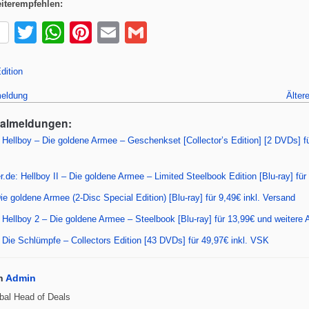
iterempfehlen:
T
W
Pi
E
G
wi
h
nt
m
m
tt
at
er
ail
ail
Edition
er
s
e
eldung
Älter
A
st
ealmeldungen:
p
Hellboy – Die goldene Armee – Geschenkset [Collector’s Edition] [2 DVDs] f
p
.de: Hellboy II – Die goldene Armee – Limited Steelbook Edition [Blu-ray] fü
Die goldene Armee (2-Disc Special Edition) [Blu-ray] für 9,49€ inkl. Versand
Hellboy 2 – Die goldene Armee – Steelbook [Blu-ray] für 13,99€ und weitere
Die Schlümpfe – Collectors Edition [43 DVDs] für 49,97€ inkl. VSK
n
Admin
bal Head of Deals