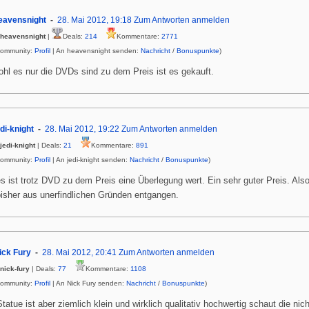
eavensnight
28. Mai 2012, 19:18
Zum Antworten anmelden
heavensnight
|
Deals:
214
Kommentare:
2771
Community:
Profil
| An heavensnight senden:
Nachricht
/
Bonuspunkte
)
hl es nur die DVDs sind zu dem Preis ist es gekauft.
edi-knight
28. Mai 2012, 19:22
Zum Antworten anmelden
jedi-knight
| Deals:
21
Kommentare:
891
Community:
Profil
| An jedi-knight senden:
Nachricht
/
Bonuspunkte
)
es ist trotz DVD zu dem Preis eine Überlegung wert. Ein sehr guter Preis. Also
bisher aus unerfindlichen Gründen entgangen.
ick Fury
28. Mai 2012, 20:41
Zum Antworten anmelden
nick-fury
| Deals:
77
Kommentare:
1108
Community:
Profil
| An Nick Fury senden:
Nachricht
/
Bonuspunkte
)
tatue ist aber ziemlich klein und wirklich qualitativ hochwertig schaut die nich