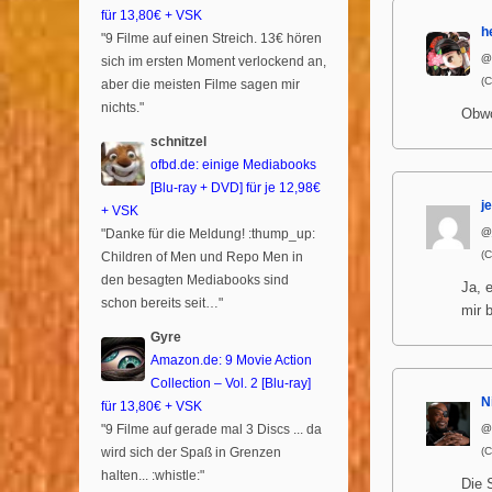
für 13,80€ + VSK
h
"9 Filme auf einen Streich. 13€ hören
@
sich im ersten Moment verlockend an,
(
aber die meisten Filme sagen mir
nichts."
Obwo
schnitzel
ofbd.de: einige Mediabooks
[Blu-ray + DVD] für je 12,98€
j
+ VSK
@
"Danke für die Meldung! :thump_up:
(
Children of Men und Repo Men in
den besagten Mediabooks sind
Ja, 
schon bereits seit…"
mir 
Gyre
Amazon.de: 9 Movie Action
Collection – Vol. 2 [Blu-ray]
N
für 13,80€ + VSK
"9 Filme auf gerade mal 3 Discs ... da
@
wird sich der Spaß in Grenzen
(
halten... :whistle:"
Die S