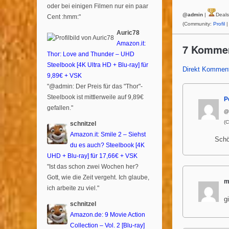
oder bei einigen Filmen nur ein paar
@admin
|
Deal
Cent :hmm:"
(Community:
Profil
|
Auric78
Amazon.it:
7 Komme
Thor: Love and Thunder – UHD
Steelbook [4K Ultra HD + Blu-ray] für
Direkt Komment
9,89€ + VSK
"@admin: Der Preis für das "Thor"-
Steelbook ist mittlerweile auf 9,89€
P
gefallen."
@
(
schnitzel
Amazon.it: Smile 2 – Siehst
Schö
du es auch? Steelbook [4K
UHD + Blu-ray] für 17,66€ + VSK
"Ist das schon zwei Wochen her?
Gott, wie die Zeit vergeht. Ich glaube,
m
ich arbeite zu viel."
g
schnitzel
Amazon.de: 9 Movie Action
Collection – Vol. 2 [Blu-ray]