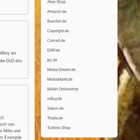
Alive Shop
Amazon.de
Buecher.de
Capelight.de
Conrad.de
EMP.de
ellboy wo
jpc.de
die DvD drin
Media-Dealer.de
MediaMarkt.de
Müller Onlineshop
reBuy.de
Saturn.de
och
Thalia.de
isch von
Turbine Shop
er Mitte und
vom Exemplar