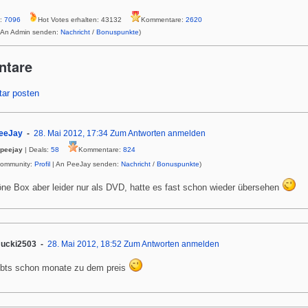
s:
7096
Hot Votes erhalten: 43132
Kommentare:
2620
 An Admin senden:
Nachricht
/
Bonuspunkte
)
ntare
ar posten
eeJay
28. Mai 2012, 17:34
Zum Antworten anmelden
peejay
| Deals:
58
Kommentare:
824
Community:
Profil
| An PeeJay senden:
Nachricht
/
Bonuspunkte
)
ne Box aber leider nur als DVD, hatte es fast schon wieder übersehen
ucki2503
28. Mai 2012, 18:52
Zum Antworten anmelden
ibts schon monate zu dem preis