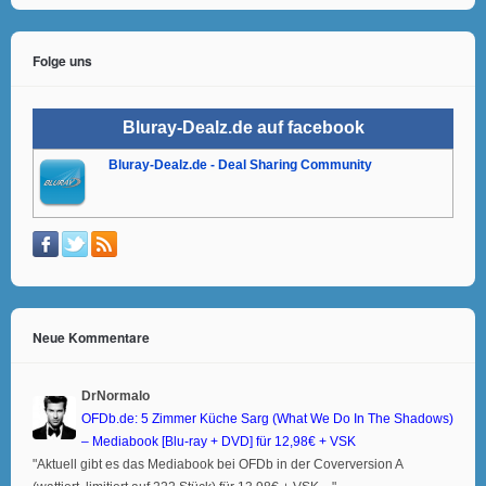
Folge uns
Bluray-Dealz.de auf facebook
Bluray-Dealz.de - Deal Sharing Community
Neue Kommentare
DrNormalo
OFDb.de: 5 Zimmer Küche Sarg (What We Do In The Shadows)
– Mediabook [Blu-ray + DVD] für 12,98€ + VSK
"Aktuell gibt es das Mediabook bei OFDb in der Coverversion A