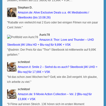
(wattiert, limitiert auf 222 Stück) für 13,98€ + VSK…"
Stephan D.
Amazon.de: Alive Exclusive Deals u.a. 4K Mediabooks /
Steelbooks (bis 10.08.26)
"Rabatte von vielleicht mal 2 Euro oder bei einigen Filmen nur ein paar
Cent :hmm:"
Auric78
Amazon.it: Thor: Love and Thunder – UHD
Steelbook [4K Ultra HD + Blu-ray] für 9,89€ + VSK
"@admin: Der Preis für das "Thor"-Steelbook ist mittlerweile auf 9,89€
gefallen."
schnitzel
Amazon.it: Smile 2 – Siehst du es auch? Steelbook [4K UHD +
Blu-ray] für 17,66€ + VSK
"Ist das schon zwei Wochen her? Gott, wie die Zeit vergeht. Ich glaube,
ich arbeite zu viel."
schnitzel
Amazon.de: 9 Movie Action Collection – Vol. 2 [Blu-ray] für
13,80€ + VSK
"9 Filme auf einen Streich. 13€ hören sich im ersten Moment