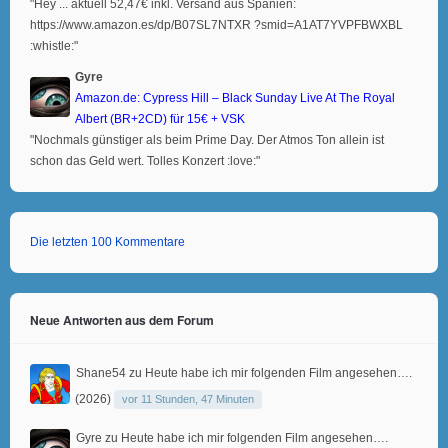
"Hey ... aktuell 52,47€ inkl. Versand aus Spanien:
https://www.amazon.es/dp/B07SL7NTXR ?smid=A1AT7YVPFBWXBL
:whistle:"
Gyre
Amazon.de: Cypress Hill – Black Sunday Live At The Royal
Albert (BR+2CD) für 15€ + VSK
"Nochmals günstiger als beim Prime Day. Der Atmos Ton allein ist
schon das Geld wert. Tolles Konzert :love:"
Die letzten 100 Kommentare
Neue Antworten aus dem Forum
Shane54
zu
Heute habe ich mir folgenden Film angesehen….
(2026)
vor 11 Stunden, 47 Minuten
Gyre
zu
Heute habe ich mir folgenden Film angesehen….