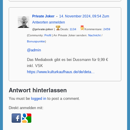
Private Joker
14. November 2024, 09:54
Zum
Antworten anmelden
@private-joker
|
Deals:
1134
Kommentare:
2459
(Community:
Profil
| An Private Joker senden:
Nachricht
/
Bonuspunkte
)
@admin
Das Mediabook gibt es bei Dussmann für 9,99 €
inkl. VSK
https://www.kulturkaufhaus.de/de/deta...
Antwort hinterlassen
You must be
logged in
to post a comment.
Direkt anmelden mit: