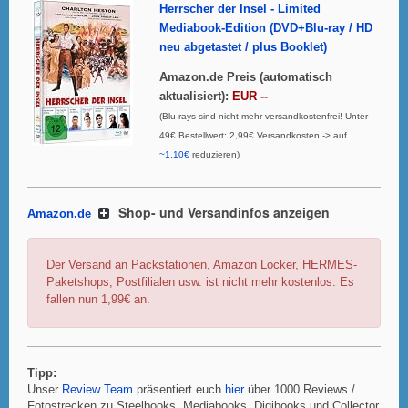
Herrscher der Insel - Limited
Mediabook-Edition (DVD+Blu-ray / HD
neu abgetastet / plus Booklet)
Amazon.de Preis (automatisch
aktualisiert):
EUR --
(Blu-rays sind nicht mehr versandkostenfrei! Unter
49€ Bestellwert: 2,99€ Versandkosten -> auf
~1,10€
reduzieren)
Shop- und Versandinfos anzeigen
Amazon.de
Der Versand an Packstationen, Amazon Locker, HERMES-
Paketshops, Postfilialen usw. ist nicht mehr kostenlos. Es
fallen nun 1,99€ an.
Tipp:
Unser
Review Team
präsentiert euch
hier
über 1000 Reviews /
Fotostrecken zu Steelbooks, Mediabooks, Digibooks und Collector