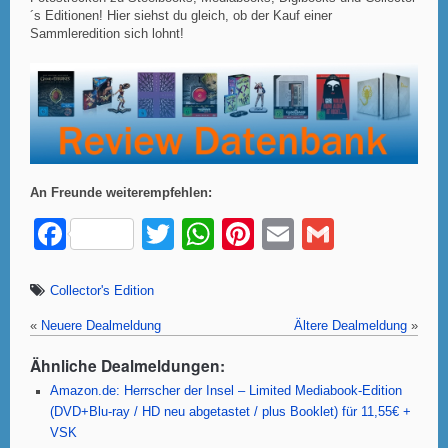
´s Editionen! Hier siehst du gleich, ob der Kauf einer
Sammleredition sich lohnt!
An Freunde weiterempfehlen:
F
T
W
Pi
E
G
a
wi
h
nt
m
m
c
tt
at
er
ail
ail
Collector's Edition
e
er
s
e
«
Neuere Dealmeldung
Ältere Dealmeldung
»
b
A
st
Ähnliche Dealmeldungen:
o
p
Amazon.de: Herrscher der Insel – Limited Mediabook-Edition
(DVD+Blu-ray / HD neu abgetastet / plus Booklet) für 11,55€ +
o
p
VSK