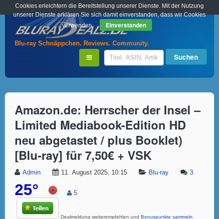
Cookies erleichtern die Bereitstellung unserer Dienste. Mit der Nutzung
unserer Dienste erklären Sie sich damit einverstanden, dass wir Cookies
Einverstanden
verwenden.
Blu-ray Schnäppchen. Reviews. Community.
Amazon.de: Herrscher der Insel –
Limited Mediabook-Edition HD
neu abgetastet / plus Booklet)
[Blu-ray] für 7,50€ + VSK
Admin
11. August 2025, 10:15
Blu-ray
3
25°
5
Dealmeldung weiterempfehlen und
Bonuspunkte sammeln
.