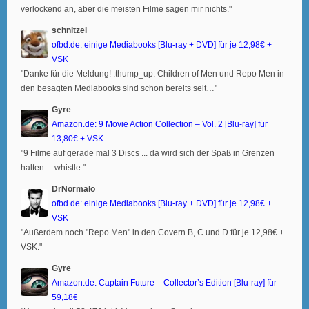
verlockend an, aber die meisten Filme sagen mir nichts."
schnitzel
ofbd.de: einige Mediabooks [Blu-ray + DVD] für je 12,98€ +
VSK
"Danke für die Meldung! :thump_up: Children of Men und Repo Men in
den besagten Mediabooks sind schon bereits seit…"
Gyre
Amazon.de: 9 Movie Action Collection – Vol. 2 [Blu-ray] für
13,80€ + VSK
"9 Filme auf gerade mal 3 Discs ... da wird sich der Spaß in Grenzen
halten... :whistle:"
DrNormalo
ofbd.de: einige Mediabooks [Blu-ray + DVD] für je 12,98€ +
VSK
"Außerdem noch "Repo Men" in den Covern B, C und D für je 12,98€ +
VSK."
Gyre
Amazon.de: Captain Future – Collector’s Edition [Blu-ray] für
59,18€