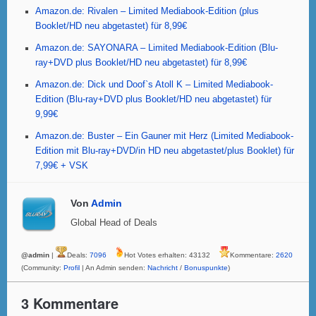
k
Amazon.de: Rivalen – Limited Mediabook-Edition (plus
Booklet/HD neu abgetastet) für 8,99€
Amazon.de: SAYONARA – Limited Mediabook-Edition (Blu-
ray+DVD plus Booklet/HD neu abgetastet) für 8,99€
Amazon.de: Dick und Doof`s Atoll K – Limited Mediabook-
Edition (Blu-ray+DVD plus Booklet/HD neu abgetastet) für
9,99€
Amazon.de: Buster – Ein Gauner mit Herz (Limited Mediabook-
Edition mit Blu-ray+DVD/in HD neu abgetastet/plus Booklet) für
7,99€ + VSK
Von
Admin
Global Head of Deals
@admin
|
Deals:
7096
Hot Votes erhalten: 43132
Kommentare:
2620
(Community:
Profil
| An Admin senden:
Nachricht
/
Bonuspunkte
)
3 Kommentare