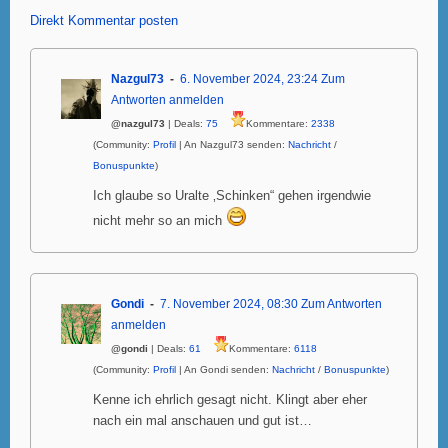
Direkt Kommentar posten
Nazgul73
6. November 2024, 23:24
Zum
Antworten anmelden
@nazgul73
| Deals:
75
Kommentare:
2338
(Community:
Profil
| An Nazgul73 senden:
Nachricht
/
Bonuspunkte
)
Ich glaube so Uralte ‚Schinken“ gehen irgendwie
nicht mehr so an mich
Gondi
7. November 2024, 08:30
Zum Antworten
anmelden
@gondi
| Deals:
61
Kommentare:
6118
(Community:
Profil
| An Gondi senden:
Nachricht
/
Bonuspunkte
)
Kenne ich ehrlich gesagt nicht. Klingt aber eher
nach ein mal anschauen und gut ist…