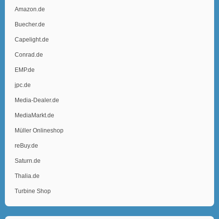
Amazon.de
Buecher.de
Capelight.de
Conrad.de
EMP.de
jpc.de
Media-Dealer.de
MediaMarkt.de
Müller Onlineshop
reBuy.de
Saturn.de
Thalia.de
Turbine Shop