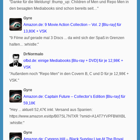
"Danke für die Meldung! :thump_up: Children of Men und Repo Men in
den besagten Mediabooks sind schon bereits seit…"
Gyre
Amazon.de: 9 Movie Action Collection – Vol. 2 [Blu-ray] für
13,80€ + VSK
"9 Filme auf gerade mal 3 Discs ... da wird sich der Spaß in Grenzen
halten... :whistle:"
DrNormalo
ofbd.de: einige Mediabooks [Blu-ray + DVD] für je 12,98€ +
VSK
"Außerdem noch "Repo Men" in den Covern B, C und D für je 12,98€ +
VSK."
Gyre
Amazon.de: Captain Future – Collector’s Edition [Blu-ray] für
59,18€
"Hey ... aktuell 52,47€ inkl. Versand aus Spanien:
https://www.amazon.es/dp/B07SL7NTXR ?smid=A1AT7YVPFBWXBL
:whistle:"
Gyre
Amazon.de: Cypress Hill – Black Sunday Live At The Royal