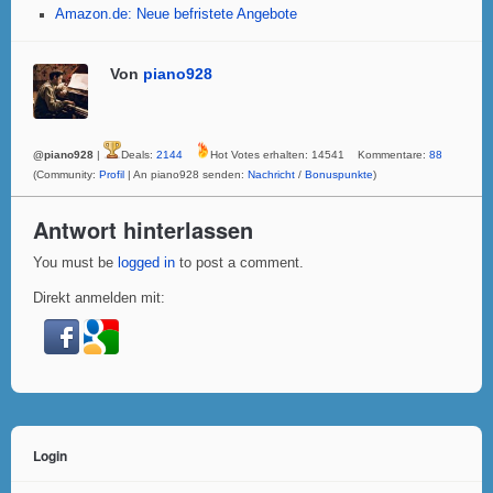
Amazon.de: Neue befristete Angebote
Von
piano928
@piano928
|
Deals:
2144
Hot Votes erhalten: 14541 Kommentare:
88
(Community:
Profil
| An piano928 senden:
Nachricht
/
Bonuspunkte
)
Antwort hinterlassen
You must be
logged in
to post a comment.
Direkt anmelden mit:
Login