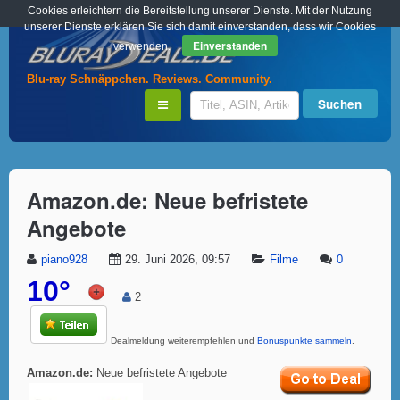
Cookies erleichtern die Bereitstellung unserer Dienste. Mit der Nutzung
unserer Dienste erklären Sie sich damit einverstanden, dass wir Cookies
Einverstanden
verwenden.
Blu-ray Schnäppchen. Reviews. Community.
Amazon.de: Neue befristete
Angebote
piano928
29. Juni 2026, 09:57
Filme
0
10°
2
Dealmeldung weiterempfehlen und
Bonuspunkte sammeln
.
Amazon.de:
Neue befristete Angebote