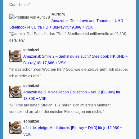
Cent :hmm:"
Auric78
Amazon.it: Thor: Love and Thunder – UHD
Steelbook [4K Ultra HD + Blu-ray] für 9,89€ + VSK
"@admin: Der Preis für das "Thor"-Steelbook ist mittlerweile auf 9,89€
gefallen."
schnitzel
Amazon.it: Smile 2 – Siehst du es auch? Steelbook [4K UHD +
Blu-ray] für 17,66€ + VSK
"Ist das schon zwei Wochen her? Gott, wie die Zeit vergeht. Ich glaube,
ich arbeite zu viel."
schnitzel
Amazon.de: 9 Movie Action Collection – Vol. 2 [Blu-ray] für
13,80€ + VSK
"9 Filme auf einen Streich. 13€ hören sich im ersten Moment
verlockend an, aber die meisten Filme sagen mir nichts."
schnitzel
ofbd.de: einige Mediabooks [Blu-ray + DVD] für je 12,98€ +
VSK