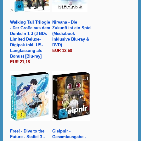
Walking Tall Trilogie
Nirvana - Die
- Der Große aus dem
Zukunft ist ein Spiel
Dunkeln 1-3 (3 BDs
(Mediabook
Limited Deluxe-
inklusive Blu-ray &
Digipak inkl. US-
DVD)
Langfassung als
EUR 12,60
Bonus) [Blu-ray]
EUR 21,18
Free! - Dive to the
Gleipnir -
Future - Staffel 3 -
Gesamtausgabe -