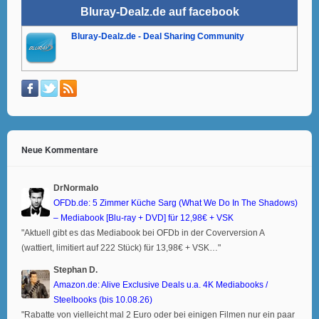
Bluray-Dealz.de auf facebook
Bluray-Dealz.de - Deal Sharing Community
Neue Kommentare
DrNormalo
OFDb.de: 5 Zimmer Küche Sarg (What We Do In The Shadows)
– Mediabook [Blu-ray + DVD] für 12,98€ + VSK
"Aktuell gibt es das Mediabook bei OFDb in der Coverversion A
(wattiert, limitiert auf 222 Stück) für 13,98€ + VSK…"
Stephan D.
Amazon.de: Alive Exclusive Deals u.a. 4K Mediabooks /
Steelbooks (bis 10.08.26)
"Rabatte von vielleicht mal 2 Euro oder bei einigen Filmen nur ein paar