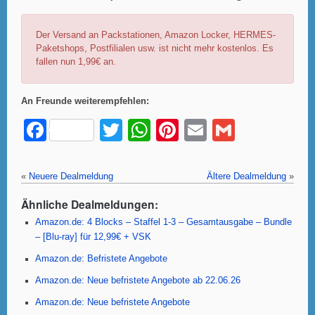
Der Versand an Packstationen, Amazon Locker, HERMES-
Paketshops, Postfilialen usw. ist nicht mehr kostenlos. Es
fallen nun 1,99€ an.
An Freunde weiterempfehlen:
F
T
W
Pi
E
G
a
wi
h
nt
m
m
c
tt
at
er
ail
ail
«
Neuere Dealmeldung
Ältere Dealmeldung
»
e
er
s
e
Ähnliche Dealmeldungen:
b
A
st
Amazon.de: 4 Blocks – Staffel 1-3 – Gesamtausgabe – Bundle
o
p
– [Blu-ray] für 12,99€ + VSK
o
p
Amazon.de: Befristete Angebote
k
Amazon.de: Neue befristete Angebote ab 22.06.26
Amazon.de: Neue befristete Angebote