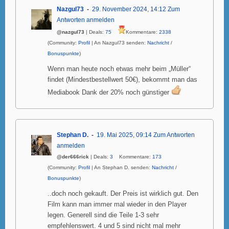
Nazgul73
29. November 2024, 14:12
Zum
Antworten anmelden
@nazgul73
| Deals:
75
Kommentare:
2338
(Community:
Profil
| An Nazgul73 senden:
Nachricht
/
Bonuspunkte
)
Wenn man heute noch etwas mehr beim „Müller“
findet (Mindestbestellwert 50€), bekommt man das
Mediabook Dank der 20% noch günstiger
Stephan D.
19. Mai 2025, 09:14
Zum Antworten
anmelden
@der666rick
| Deals:
3
Kommentare:
173
(Community:
Profil
| An Stephan D. senden:
Nachricht
/
Bonuspunkte
)
..doch noch gekauft. Der Preis ist wirklich gut. Den
Film kann man immer mal wieder in den Player
legen. Generell sind die Teile 1-3 sehr
empfehlenswert. 4 und 5 sind nicht mal mehr