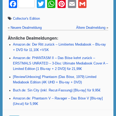
F
T
W
Pi
E
G
a
wi
h
nt
m
m
c
tt
at
er
ail
ail
Collector's Edition
e
er
s
e
«
Neuere Dealmeldung
Ältere Dealmeldung
»
b
A
st
Ähnliche Dealmeldungen:
o
p
Amazon.de: Der Ritt zurück – Limitiertes Mediabook – Blu-ray
+ DVD für 11,10€ +VSK
o
p
Amazon.de: PHANTASM II – Das Böse kehrt zurück –
k
ERSTMALS UNRATED – 3-Disc Ultimate Mediabook Cover A –
Limited Edition [1 Blu-ray + 2 DVD] für 21,99€
[Review/Unboxing] Phantasm (Das Böse, 1979) Limited
Mediabook Edition (4K UHD + Blu-ray + DVD)
Buch.de: Sin City (inkl. Recut-Fassung) [Blu-ray] für 9,95€
Amazon.de: Phantasm V – Ravager – Das Böse V [Blu-ray]
(Uncut) für 5,99€