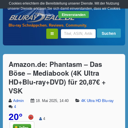
Cookies erleichtern die Bereitstellung unserer Dienste. Mit der Nutzung
unserer Dienste erklären Sie sich damit einverstanden, dass wir Cookies
Einverstanden
verwenden.
Blu-ray Schnäppchen. Reviews. Community.
Amazon.de: Phantasm – Das
Böse – Mediabook (4K Ultra
HD+Blu-ray+DVD) für 20,87€ +
VSK
Admin
18. Mai 2025, 14:40
4K Ultra HD Blu-ray
4
20°
4