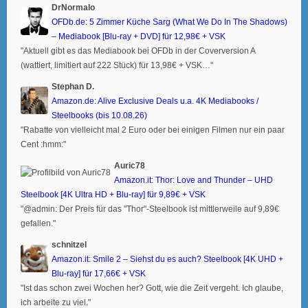
DrNormalo
OFDb.de: 5 Zimmer Küche Sarg (What We Do In The Shadows)
– Mediabook [Blu-ray + DVD] für 12,98€ + VSK
"Aktuell gibt es das Mediabook bei OFDb in der Coverversion A
(wattiert, limitiert auf 222 Stück) für 13,98€ + VSK…"
Stephan D.
Amazon.de: Alive Exclusive Deals u.a. 4K Mediabooks /
Steelbooks (bis 10.08.26)
"Rabatte von vielleicht mal 2 Euro oder bei einigen Filmen nur ein paar
Cent :hmm:"
Auric78
Amazon.it: Thor: Love and Thunder – UHD
Steelbook [4K Ultra HD + Blu-ray] für 9,89€ + VSK
"@admin: Der Preis für das "Thor"-Steelbook ist mittlerweile auf 9,89€
gefallen."
schnitzel
Amazon.it: Smile 2 – Siehst du es auch? Steelbook [4K UHD +
Blu-ray] für 17,66€ + VSK
"Ist das schon zwei Wochen her? Gott, wie die Zeit vergeht. Ich glaube,
ich arbeite zu viel."