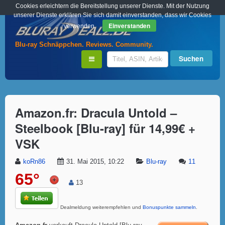
Cookies erleichtern die Bereitstellung unserer Dienste. Mit der Nutzung
unserer Dienste erklären Sie sich damit einverstanden, dass wir Cookies
Einverstanden
verwenden.
Blu-ray Schnäppchen. Reviews. Community.
Amazon.fr: Dracula Untold –
Steelbook [Blu-ray] für 14,99€ +
VSK
koRn86
31. Mai 2015, 10:22
Blu-ray
11
65°
13
Dealmeldung weiterempfehlen und
Bonuspunkte sammeln
.