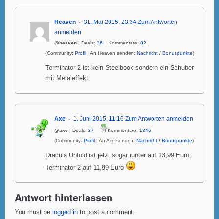
Heaven
31. Mai 2015, 23:34
Zum Antworten
anmelden
@heaven
| Deals:
36
Kommentare:
82
(Community:
Profil
| An Heaven senden:
Nachricht
/
Bonuspunkte
)
Terminator 2 ist kein Steelbook sondern ein Schuber
mit Metaleffekt.
Axe
1. Juni 2015, 11:16
Zum Antworten anmelden
@axe
| Deals:
37
Kommentare:
1346
(Community:
Profil
| An Axe senden:
Nachricht
/
Bonuspunkte
)
Dracula Untold ist jetzt sogar runter auf 13,99 Euro,
Terminator 2 auf 11,99 Euro
Antwort hinterlassen
You must be
logged in
to post a comment.