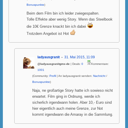
Bonuspunkte
)
Beim dem Film bin ich leider zwiegespalten.
Tolle Effekte aber wenig Story. Wenn das Steelbook
die 10€ Grenze knackt bin ich dabei
Trotzdem Angebot ist Hot
ladyausgranit
31. Mai 2015, 11:09
@ladyausgranitgmx-de
| Deals:
0
Kommentare:
1001
(Community:
Profil
| An ladyausgranit senden:
Nachricht
/
Bonuspunkte
)
Naja, ne großartige Story hatte ich sowieso nicht
erwartet. Film ging in Ordnung, werde ich
sicherlich irgendwann holen. Aber 10,- Euro sind
hier eigentlich auch meine Grenze, zur Not
kommt irgendwann die Amaray in die Sammlung.