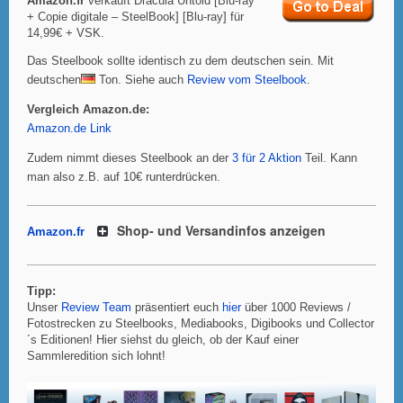
Amazon.fr
verkauft Dracula Untold [Blu-ray
+ Copie digitale – SteelBook] [Blu-ray] für
14,99€ + VSK.
Das Steelbook sollte identisch zu dem deutschen sein. Mit
deutschen
Ton. Siehe auch
Review vom Steelbook
.
Vergleich Amazon.de:
Amazon.de Link
Zudem nimmt dieses Steelbook an der
3 für 2 Aktion
Teil. Kann
man also z.B. auf 10€ runterdrücken.
Shop- und Versandinfos anzeigen
Amazon.fr
Tipp:
Unser
Review Team
präsentiert euch
hier
über 1000 Reviews /
Fotostrecken zu Steelbooks, Mediabooks, Digibooks und Collector
´s Editionen! Hier siehst du gleich, ob der Kauf einer
Sammleredition sich lohnt!