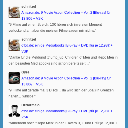
schnitzel
Amazon.de: 9 Movie Action Collection – Vol. 2 [Blu-ray] für
13,80€ + VSK
"9 Filme auf einen Streich. 13€ hören sich im ersten Moment
verlockend an, aber die meisten Filme sagen mir nichts."
schnitzel
ofbd.de: einige Mediabooks [Blu-ray + DVD] für je 12,98€ +
VSK
"Danke für die Meldung! :thump_up: Children of Men und Repo Men in
den besagten Mediabooks sind schon bereits seit…"
Gyre
Amazon.de: 9 Movie Action Collection – Vol. 2 [Blu-ray] für
13,80€ + VSK
"9 Filme auf gerade mal 3 Discs ... da wird sich der Spaß in Grenzen
halten... :whistle:"
DrNormalo
ofbd.de: einige Mediabooks [Blu-ray + DVD] für je 12,98€ +
VSK
"Außerdem noch "Repo Men" in den Covern B, C und D für je 12,98€ +