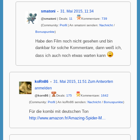
smatoni
31. Mai 2015, 11:34
@smatoni
| Deals:
11
Kommentare:
739
(Community:
Profil
| An smatoni senden:
Nachricht
/
Bonuspunkte
)
Habe den Film noch nicht gesehen und bin
dankbar für solche Kommentare, dann weiß ich,
dass ich auch noch etwas warten kann
koRn86
31. Mai 2015, 11:51
Zum Antworten
anmelden
@korn86
|
Deals:
175
Kommentare:
1642
(Community:
Profil
| An koRn86 senden:
Nachricht
/
Bonuspunkte
)
Für die kombi mit deutschen Ton
http://www.amazon.fr/Amazing-Spider-M...