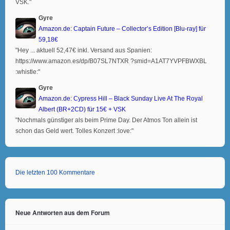
VSK."
Gyre
Amazon.de: Captain Future – Collector’s Edition [Blu-ray] für
59,18€
"Hey ... aktuell 52,47€ inkl. Versand aus Spanien:
https://www.amazon.es/dp/B07SL7NTXR ?smid=A1AT7YVPFBWXBL
:whistle:"
Gyre
Amazon.de: Cypress Hill – Black Sunday Live At The Royal
Albert (BR+2CD) für 15€ + VSK
"Nochmals günstiger als beim Prime Day. Der Atmos Ton allein ist
schon das Geld wert. Tolles Konzert :love:"
Die letzten 100 Kommentare
Neue Antworten aus dem Forum