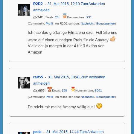
R2D2
31. Mai 2015, 12:10
Zum Antworten
anmelden
@r2d2
| Deals:
25
Kommentare:
931
(Community:
Profil
| An R2D2 senden:
Nachricht
/
Bonuspunkte
)
Ich hab das großartige Filmarena excl. Full Slip und
warte auf einen günstigen Preis für die Amaray
Vielleicht ja morgen in der 4 für 3 Aktion von
Amazon
ralf55
31. Mai 2015, 13:41
Zum Antworten
anmelden
@ralf55
|
Deals:
158
Kommentare:
8691
(Community:
Profil
| An ralf55 senden:
Nachricht
/
Bonuspunkte
)
Da reicht mir meine Amaray völlig aus!
peda
31. Mai 2015, 14:44
Zum Antworten