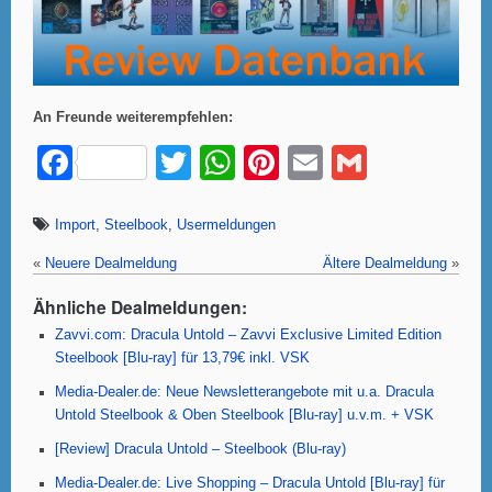
An Freunde weiterempfehlen:
F
T
W
Pi
E
G
a
wi
h
nt
m
m
c
tt
at
er
ail
ail
Import
,
Steelbook
,
Usermeldungen
e
er
s
e
«
Neuere Dealmeldung
Ältere Dealmeldung
»
b
A
st
Ähnliche Dealmeldungen:
o
p
Zavvi.com: Dracula Untold – Zavvi Exclusive Limited Edition
Steelbook [Blu-ray] für 13,79€ inkl. VSK
o
p
Media-Dealer.de: Neue Newsletterangebote mit u.a. Dracula
k
Untold Steelbook & Oben Steelbook [Blu-ray] u.v.m. + VSK
[Review] Dracula Untold – Steelbook (Blu-ray)
Media-Dealer.de: Live Shopping – Dracula Untold [Blu-ray] für