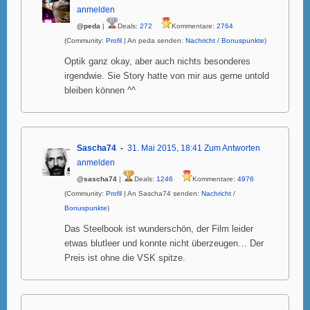
anmelden
@peda
|
Deals:
272
Kommentare:
2764
(Community:
Profil
| An peda senden:
Nachricht
/
Bonuspunkte
)
Optik ganz okay, aber auch nichts besonderes
irgendwie. Sie Story hatte von mir aus gerne untold
bleiben können ^^
Sascha74
31. Mai 2015, 18:41
Zum Antworten
anmelden
@sascha74
|
Deals:
1246
Kommentare:
4976
(Community:
Profil
| An Sascha74 senden:
Nachricht
/
Bonuspunkte
)
Das Steelbook ist wunderschön, der Film leider
etwas blutleer und konnte nicht überzeugen… Der
Preis ist ohne die VSK spitze.