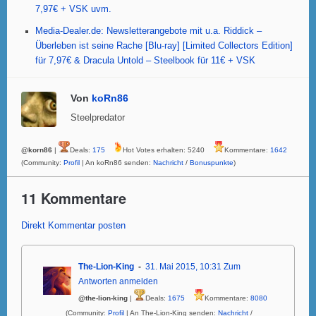
7,97€ + VSK uvm.
Media-Dealer.de: Newsletterangebote mit u.a. Riddick –
Überleben ist seine Rache [Blu-ray] [Limited Collectors Edition]
für 7,97€ & Dracula Untold – Steelbook für 11€ + VSK
Von
koRn86
Steelpredator
@korn86
|
Deals:
175
Hot Votes erhalten: 5240
Kommentare:
1642
(Community:
Profil
| An koRn86 senden:
Nachricht
/
Bonuspunkte
)
11 Kommentare
Direkt Kommentar posten
The-Lion-King
31. Mai 2015, 10:31
Zum
Antworten anmelden
@the-lion-king
|
Deals:
1675
Kommentare:
8080
(Community:
Profil
| An The-Lion-King senden:
Nachricht
/