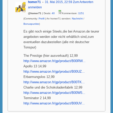
homer71
31. Mai 2015, 22:59
Zum Antworten
anmelden
@homer71
| Deals:
40
Kommentare:
1151
(Community:
Profil
| An homer71 senden:
Nachricht
/
Bonuspunkte
)
Es gibt noch einige Steels,die bei Amazon.de teurer
angeboten werden oder nicht erhältlich sind,zum
eventuellen dazubestellen (alle mit deutscher
Tonspur)
The Prestige (hier ausverkauft) 12,99
http://www.amazon.fr/gp/product/B00RW...
Apollo 13 14,99
http://www.amazon.fr/gp/product/B00UZ...
Erbarmungslos 12,99
http://www.amazon.fr/gp/product/B00TK...
Charlie und die Schokoladenfabrik 12,99
http://www.amazon.fr/gp/product/B00W5...
Terminator 2 14,99
http://www.amazon.fr/gp/product/B00UV...