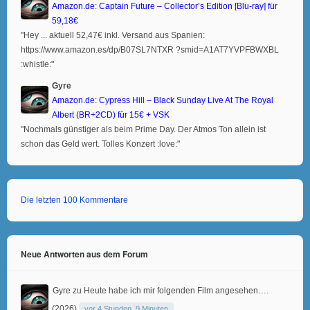
Amazon.de: Captain Future – Collector’s Edition [Blu-ray] für
59,18€
"Hey ... aktuell 52,47€ inkl. Versand aus Spanien:
https://www.amazon.es/dp/B07SL7NTXR ?smid=A1AT7YVPFBWXBL
:whistle:"
Gyre
Amazon.de: Cypress Hill – Black Sunday Live At The Royal
Albert (BR+2CD) für 15€ + VSK
"Nochmals günstiger als beim Prime Day. Der Atmos Ton allein ist
schon das Geld wert. Tolles Konzert :love:"
Die letzten 100 Kommentare
Neue Antworten aus dem Forum
Gyre
zu
Heute habe ich mir folgenden Film angesehen….
(2026)
vor 4 Stunden, 9 Minuten