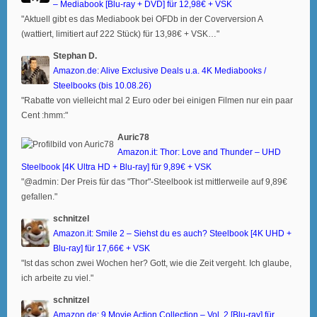
– Mediabook [Blu-ray + DVD] für 12,98€ + VSK
"Aktuell gibt es das Mediabook bei OFDb in der Coverversion A
(wattiert, limitiert auf 222 Stück) für 13,98€ + VSK…"
Stephan D.
Amazon.de: Alive Exclusive Deals u.a. 4K Mediabooks /
Steelbooks (bis 10.08.26)
"Rabatte von vielleicht mal 2 Euro oder bei einigen Filmen nur ein paar
Cent :hmm:"
Auric78
Amazon.it: Thor: Love and Thunder – UHD
Steelbook [4K Ultra HD + Blu-ray] für 9,89€ + VSK
"@admin: Der Preis für das "Thor"-Steelbook ist mittlerweile auf 9,89€
gefallen."
schnitzel
Amazon.it: Smile 2 – Siehst du es auch? Steelbook [4K UHD +
Blu-ray] für 17,66€ + VSK
"Ist das schon zwei Wochen her? Gott, wie die Zeit vergeht. Ich glaube,
ich arbeite zu viel."
schnitzel
Amazon.de: 9 Movie Action Collection – Vol. 2 [Blu-ray] für