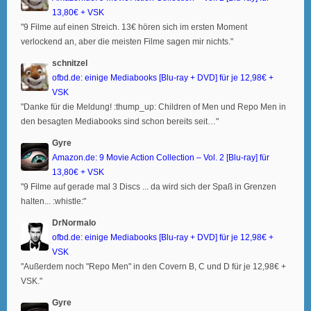
13,80€ + VSK
"9 Filme auf einen Streich. 13€ hören sich im ersten Moment
verlockend an, aber die meisten Filme sagen mir nichts."
schnitzel
ofbd.de: einige Mediabooks [Blu-ray + DVD] für je 12,98€ +
VSK
"Danke für die Meldung! :thump_up: Children of Men und Repo Men in
den besagten Mediabooks sind schon bereits seit…"
Gyre
Amazon.de: 9 Movie Action Collection – Vol. 2 [Blu-ray] für
13,80€ + VSK
"9 Filme auf gerade mal 3 Discs ... da wird sich der Spaß in Grenzen
halten... :whistle:"
DrNormalo
ofbd.de: einige Mediabooks [Blu-ray + DVD] für je 12,98€ +
VSK
"Außerdem noch "Repo Men" in den Covern B, C und D für je 12,98€ +
VSK."
Gyre