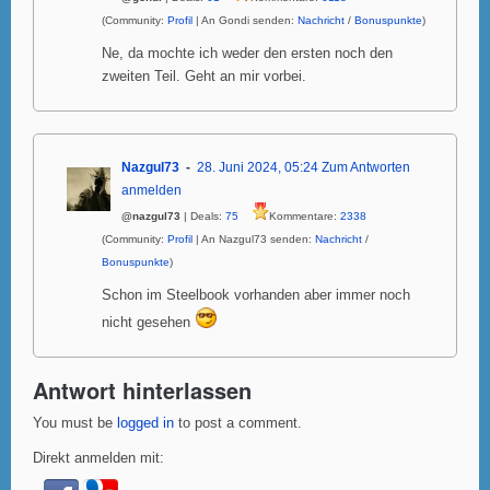
(Community:
Profil
| An Gondi senden:
Nachricht
/
Bonuspunkte
)
Ne, da mochte ich weder den ersten noch den
zweiten Teil. Geht an mir vorbei.
Nazgul73
28. Juni 2024, 05:24
Zum Antworten
anmelden
@nazgul73
| Deals:
75
Kommentare:
2338
(Community:
Profil
| An Nazgul73 senden:
Nachricht
/
Bonuspunkte
)
Schon im Steelbook vorhanden aber immer noch
nicht gesehen
Antwort hinterlassen
You must be
logged in
to post a comment.
Direkt anmelden mit: