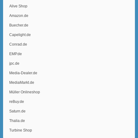
Alive Shop
Amazon.de
Buecher.de
Capelight.de
Conrad.de
EMP.de
jpc.de
Media-Dealer.de
MediaMarkt.de
Müller Onlineshop
reBuy.de
Saturn.de
Thalia.de
Turbine Shop