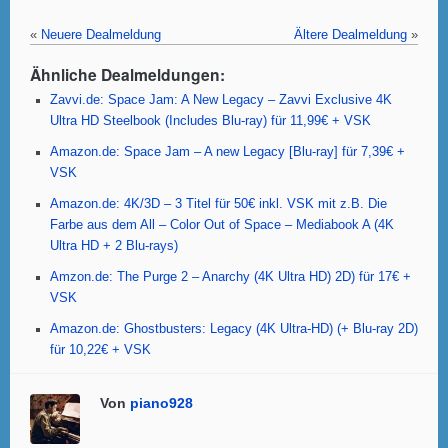
a
wi
h
nt
m
m
c
tt
at
er
ail
ail
«
Neuere Dealmeldung
Ältere Dealmeldung
»
e
er
s
e
Ähnliche Dealmeldungen:
b
A
st
Zavvi.de: Space Jam: A New Legacy – Zavvi Exclusive 4K
o
p
Ultra HD Steelbook (Includes Blu-ray) für 11,99€ + VSK
o
p
Amazon.de: Space Jam – A new Legacy [Blu-ray] für 7,39€ +
VSK
k
Amazon.de: 4K/3D – 3 Titel für 50€ inkl. VSK mit z.B. Die
Farbe aus dem All – Color Out of Space – Mediabook A (4K
Ultra HD + 2 Blu-rays)
Amzon.de: The Purge 2 – Anarchy (4K Ultra HD) 2D) für 17€ +
VSK
Amazon.de: Ghostbusters: Legacy (4K Ultra-HD) (+ Blu-ray 2D)
für 10,22€ + VSK
Von
piano928