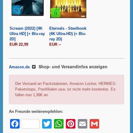
Scream (2022) [4K
Eternals - Steelbook
Ultra HD] [+ Blu-ray
(4K Ultra-HD) (+ Blu-
2D]
ray 2D)
EUR 22,99
EUR --
Shop- und Versandinfos anzeigen
Amazon.de
Der Versand an Packstationen, Amazon Locker, HERMES-
Paketshops, Postfilialen usw. ist nicht mehr kostenlos. Es
fallen nun 1,99€ an.
An Freunde weiterempfehlen:
F
T
W
Pi
E
G