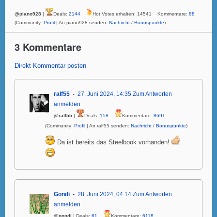
@piano928
|
Deals:
2144
Hot Votes erhalten: 14541 Kommentare:
88
(Community:
Profil
| An piano928 senden:
Nachricht
/
Bonuspunkte
)
3 Kommentare
Direkt Kommentar posten
ralf55
27. Juni 2024, 14:35
Zum Antworten
anmelden
@ralf55
|
Deals:
158
Kommentare:
8691
(Community:
Profil
| An ralf55 senden:
Nachricht
/
Bonuspunkte
)
Da ist bereits das Steelbook vorhanden!
Gondi
28. Juni 2024, 04:14
Zum Antworten
anmelden
@gondi
| Deals:
61
Kommentare:
6118