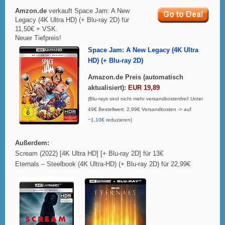
Amzon.de
verkauft Space Jam: A New
Legacy (4K Ultra HD) (+ Blu-ray 2D) für
11,50€ + VSK.
Neuer Tiefpreis!
Space Jam: A New Legacy (4K Ultra
HD) (+ Blu-ray 2D)
Amazon.de Preis (automatisch
aktualisiert):
EUR 19,89
(Blu-rays sind nicht mehr versandkostenfrei! Unter
49€ Bestellwert: 2,99€ Versandkosten -> auf
~1,10€
reduzieren)
Außerdem:
Scream (2022) [4K Ultra HD] [+ Blu-ray 2D] für 13€
Eternals – Steelbook (4K Ultra-HD) (+ Blu-ray 2D) für 22,99€