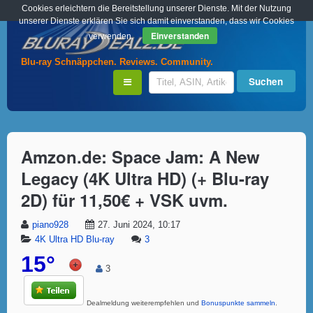
Cookies erleichtern die Bereitstellung unserer Dienste. Mit der Nutzung
unserer Dienste erklären Sie sich damit einverstanden, dass wir Cookies
Einverstanden
verwenden.
Blu-ray Schnäppchen. Reviews. Community.
Amzon.de: Space Jam: A New
Legacy (4K Ultra HD) (+ Blu-ray
2D) für 11,50€ + VSK uvm.
piano928
27. Juni 2024, 10:17
4K Ultra HD Blu-ray
3
15°
3
Dealmeldung weiterempfehlen und
Bonuspunkte sammeln
.