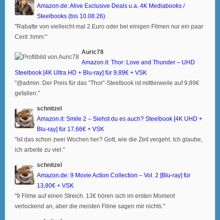
Amazon.de: Alive Exclusive Deals u.a. 4K Mediabooks /
Steelbooks (bis 10.08.26)
"Rabatte von vielleicht mal 2 Euro oder bei einigen Filmen nur ein paar
Cent :hmm:"
Auric78
Amazon.it: Thor: Love and Thunder – UHD
Steelbook [4K Ultra HD + Blu-ray] für 9,89€ + VSK
"@admin: Der Preis für das "Thor"-Steelbook ist mittlerweile auf 9,89€
gefallen."
schnitzel
Amazon.it: Smile 2 – Siehst du es auch? Steelbook [4K UHD +
Blu-ray] für 17,66€ + VSK
"Ist das schon zwei Wochen her? Gott, wie die Zeit vergeht. Ich glaube,
ich arbeite zu viel."
schnitzel
Amazon.de: 9 Movie Action Collection – Vol. 2 [Blu-ray] für
13,80€ + VSK
"9 Filme auf einen Streich. 13€ hören sich im ersten Moment
verlockend an, aber die meisten Filme sagen mir nichts."