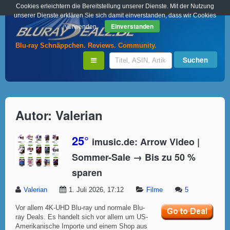
Cookies erleichtern die Bereitstellung unserer Dienste. Mit der Nutzung
unserer Dienste erklären Sie sich damit einverstanden, dass wir Cookies
Einverstanden
verwenden.
Blu-ray Schnäppchen. Reviews. Community.
Autor:
Valerian
25°
imusic.de: Arrow Video |
Sommer-Sale → Bis zu 50 %
sparen
Valerian
1. Juli 2026, 17:12
Filme
5
Vor allem 4K-UHD Blu-ray und normale Blu-
ray Deals. Es handelt sich vor allem um US-
Amerikanische Importe und einem Shop aus