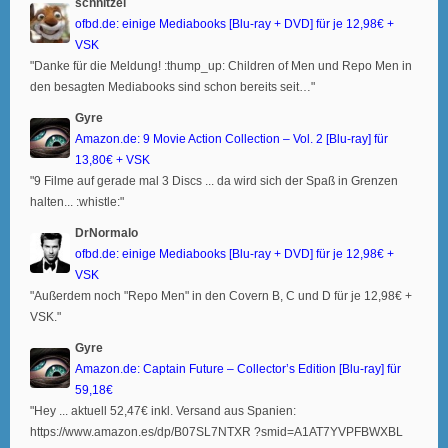
schnitzel
ofbd.de: einige Mediabooks [Blu-ray + DVD] für je 12,98€ +
VSK
"Danke für die Meldung! :thump_up: Children of Men und Repo Men in
den besagten Mediabooks sind schon bereits seit…"
Gyre
Amazon.de: 9 Movie Action Collection – Vol. 2 [Blu-ray] für
13,80€ + VSK
"9 Filme auf gerade mal 3 Discs ... da wird sich der Spaß in Grenzen
halten... :whistle:"
DrNormalo
ofbd.de: einige Mediabooks [Blu-ray + DVD] für je 12,98€ +
VSK
"Außerdem noch "Repo Men" in den Covern B, C und D für je 12,98€ +
VSK."
Gyre
Amazon.de: Captain Future – Collector’s Edition [Blu-ray] für
59,18€
"Hey ... aktuell 52,47€ inkl. Versand aus Spanien:
https://www.amazon.es/dp/B07SL7NTXR ?smid=A1AT7YVPFBWXBL