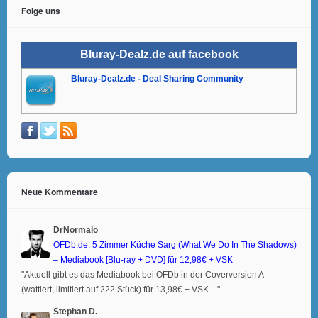
Folge uns
Bluray-Dealz.de auf facebook
Bluray-Dealz.de - Deal Sharing Community
Neue Kommentare
DrNormalo
OFDb.de: 5 Zimmer Küche Sarg (What We Do In The Shadows)
– Mediabook [Blu-ray + DVD] für 12,98€ + VSK
"Aktuell gibt es das Mediabook bei OFDb in der Coverversion A
(wattiert, limitiert auf 222 Stück) für 13,98€ + VSK…"
Stephan D.