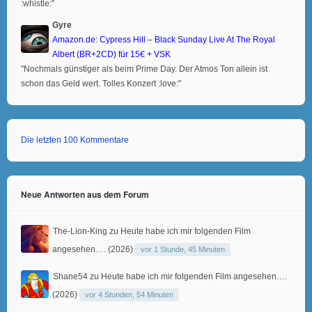
:whistle:"
Gyre
Amazon.de: Cypress Hill – Black Sunday Live At The Royal
Albert (BR+2CD) für 15€ + VSK
"Nochmals günstiger als beim Prime Day. Der Atmos Ton allein ist
schon das Geld wert. Tolles Konzert :love:"
Die letzten 100 Kommentare
Neue Antworten aus dem Forum
The-Lion-King
zu
Heute habe ich mir folgenden Film
angesehen…. (2026)
vor 1 Stunde, 45 Minuten
Shane54
zu
Heute habe ich mir folgenden Film angesehen….
(2026)
vor 4 Stunden, 54 Minuten