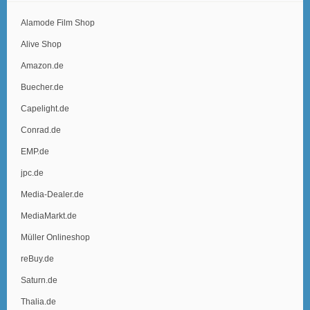
Alamode Film Shop
Alive Shop
Amazon.de
Buecher.de
Capelight.de
Conrad.de
EMP.de
jpc.de
Media-Dealer.de
MediaMarkt.de
Müller Onlineshop
reBuy.de
Saturn.de
Thalia.de