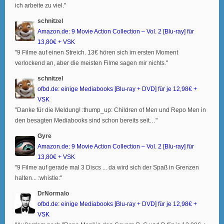
ich arbeite zu viel."
schnitzel
Amazon.de: 9 Movie Action Collection – Vol. 2 [Blu-ray] für
13,80€ + VSK
"9 Filme auf einen Streich. 13€ hören sich im ersten Moment
verlockend an, aber die meisten Filme sagen mir nichts."
schnitzel
ofbd.de: einige Mediabooks [Blu-ray + DVD] für je 12,98€ +
VSK
"Danke für die Meldung! :thump_up: Children of Men und Repo Men in
den besagten Mediabooks sind schon bereits seit…"
Gyre
Amazon.de: 9 Movie Action Collection – Vol. 2 [Blu-ray] für
13,80€ + VSK
"9 Filme auf gerade mal 3 Discs ... da wird sich der Spaß in Grenzen
halten... :whistle:"
DrNormalo
ofbd.de: einige Mediabooks [Blu-ray + DVD] für je 12,98€ +
VSK