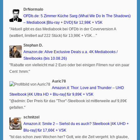
DrNormalo
OFDb.de: 5 Zimmer Küche Sarg (What We Do In The Shadows)
– Mediabook [Blu-ray + DVD] für 12,98€ + VSK
"Aktuell gibt es das Mediabook bei OFDb in der Coverversion A
(wattiert, limitiert auf 222 Stück) für 13,98€ + VSK…"
Stephan D.
Amazon.de: Alive Exclusive Deals u.a. 4K Mediabooks /
Steelbooks (bis 10.08.26)
"Rabatte von vielleicht mal 2 Euro oder bei einigen Filmen nur ein paar
Cent :hmm:"
Auric78
Amazon.it: Thor: Love and Thunder – UHD
Steelbook [4K Ultra HD + Blu-ray] für 9,89€ + VSK
"@admin: Der Preis für das "Thor"-Steelbook ist mittlerweile auf 9,89€
gefallen."
schnitzel
Amazon.it: Smile 2 – Siehst du es auch? Steelbook [4K UHD +
Blu-ray] für 17,66€ + VSK
"Ist das schon zwei Wochen her? Gott, wie die Zeit vergeht. Ich glaube,