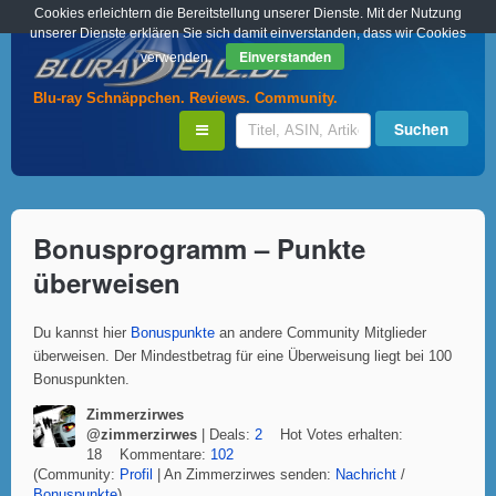
Cookies erleichtern die Bereitstellung unserer Dienste. Mit der Nutzung
unserer Dienste erklären Sie sich damit einverstanden, dass wir Cookies
Einverstanden
verwenden.
Blu-ray Schnäppchen. Reviews. Community.
Bonusprogramm – Punkte
überweisen
Du kannst hier
Bonuspunkte
an andere Community Mitglieder
überweisen. Der Mindestbetrag für eine Überweisung liegt bei 100
Bonuspunkten.
Zimmerzirwes
@zimmerzirwes
| Deals:
2
Hot Votes erhalten:
18 Kommentare:
102
(Community:
Profil
| An Zimmerzirwes senden:
Nachricht
/
Bonuspunkte
)