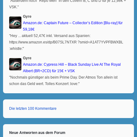
"Außerdem noch "Repo Men" in den Covern B, C und D für je 12,98€ +
VSK."
Gyre
Amazon.de: Captain Future – Collector’s Edition [Blu-ray] für
59,18€
"Hey ... aktuell 52,47€ inkl. Versand aus Spanien:
https://www.amazon.es/dp/B07SL7NTXR ?smid=A1AT7YVPFBWXBL
:whistle:"
Gyre
Amazon.de: Cypress Hill – Black Sunday Live At The Royal
Albert (BR+2CD) für 15€ + VSK
"Nochmals günstiger als beim Prime Day. Der Atmos Ton allein ist
schon das Geld wert. Tolles Konzert :love:"
Die letzten 100 Kommentare
Neue Antworten aus dem Forum