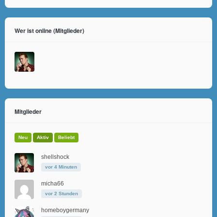
Wer ist online (Mitglieder)
Mitglieder
Neu
Aktiv
Beliebt
shellshock
vor 4 Minuten
micha66
vor 2 Stunden
homeboygermany