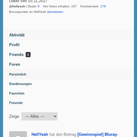
Dabei seit 03.11.2017
@hellyeah
| Deals:
9
Hot Votes erhalten: 157 Kommentare:
178
Bonuspunkte an HellYeah
überweisen
Aktivität
Profil
Friends
2
Foren
Persönlich
Erwähnungen
Favoriten
Freunde
Zeige:
HellYeah
hat den Beitrag
[Gewinnspiel] Bluray-