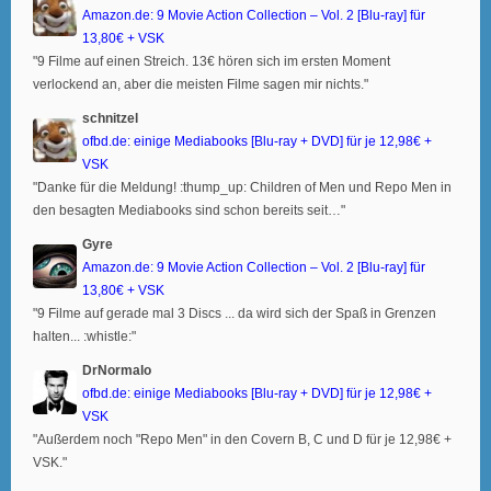
Amazon.de: 9 Movie Action Collection – Vol. 2 [Blu-ray] für
13,80€ + VSK
"9 Filme auf einen Streich. 13€ hören sich im ersten Moment
verlockend an, aber die meisten Filme sagen mir nichts."
schnitzel
ofbd.de: einige Mediabooks [Blu-ray + DVD] für je 12,98€ +
VSK
"Danke für die Meldung! :thump_up: Children of Men und Repo Men in
den besagten Mediabooks sind schon bereits seit…"
Gyre
Amazon.de: 9 Movie Action Collection – Vol. 2 [Blu-ray] für
13,80€ + VSK
"9 Filme auf gerade mal 3 Discs ... da wird sich der Spaß in Grenzen
halten... :whistle:"
DrNormalo
ofbd.de: einige Mediabooks [Blu-ray + DVD] für je 12,98€ +
VSK
"Außerdem noch "Repo Men" in den Covern B, C und D für je 12,98€ +
VSK."