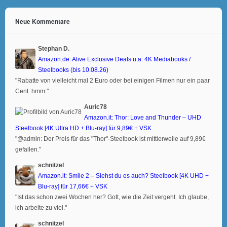
Neue Kommentare
Stephan D.
Amazon.de: Alive Exclusive Deals u.a. 4K Mediabooks /
Steelbooks (bis 10.08.26)
"Rabatte von vielleicht mal 2 Euro oder bei einigen Filmen nur ein paar
Cent :hmm:"
Auric78
Amazon.it: Thor: Love and Thunder – UHD
Steelbook [4K Ultra HD + Blu-ray] für 9,89€ + VSK
"@admin: Der Preis für das "Thor"-Steelbook ist mittlerweile auf 9,89€
gefallen."
schnitzel
Amazon.it: Smile 2 – Siehst du es auch? Steelbook [4K UHD +
Blu-ray] für 17,66€ + VSK
"Ist das schon zwei Wochen her? Gott, wie die Zeit vergeht. Ich glaube,
ich arbeite zu viel."
schnitzel