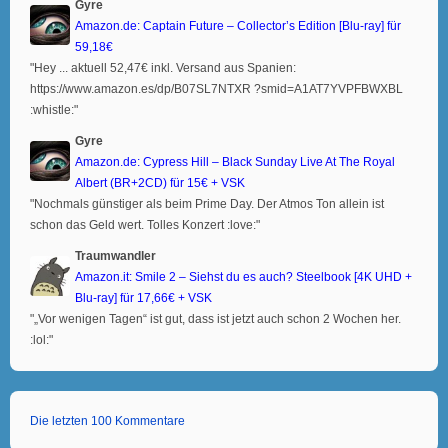
Gyre
Amazon.de: Captain Future – Collector’s Edition [Blu-ray] für
59,18€
"Hey ... aktuell 52,47€ inkl. Versand aus Spanien:
https://www.amazon.es/dp/B07SL7NTXR ?smid=A1AT7YVPFBWXBL
:whistle:"
Gyre
Amazon.de: Cypress Hill – Black Sunday Live At The Royal
Albert (BR+2CD) für 15€ + VSK
"Nochmals günstiger als beim Prime Day. Der Atmos Ton allein ist
schon das Geld wert. Tolles Konzert :love:"
Traumwandler
Amazon.it: Smile 2 – Siehst du es auch? Steelbook [4K UHD +
Blu-ray] für 17,66€ + VSK
"„Vor wenigen Tagen“ ist gut, dass ist jetzt auch schon 2 Wochen her.
:lol:"
Die letzten 100 Kommentare