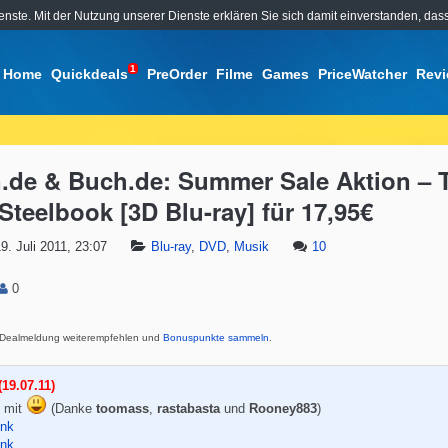
ienste. Mit der Nutzung unserer Dienste erklären Sie sich damit einverstanden, d
1
Home
Quickdeals
PreOrder
Filme
Games
PriceWatcher
Rev
de & Buch.de: Summer Sale Aktion – 
Steelbook [3D Blu-ray] für 17,95€
9. Juli 2011, 23:07
Blu-ray
,
DVD
,
Musik
10
0
Dealmeldung weiterempfehlen und
Bonuspunkte sammeln
.
19.07.11)
 mit
(Danke
toomass
,
rastabasta
und
Rooney883
)
ink
ink