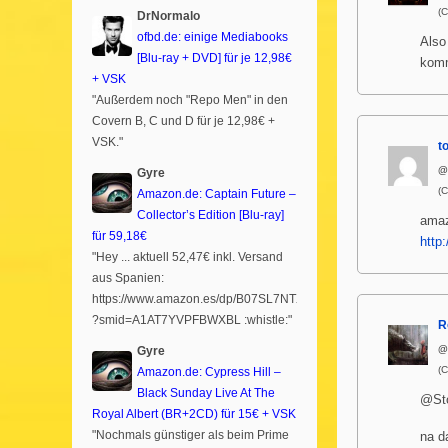
(
DrNormalo
ofbd.de: einige Mediabooks
Also
[Blu-ray + DVD] für je 12,98€
komm
+ VSK
"Außerdem noch "Repo Men" in den
Covern B, C und D für je 12,98€ +
VSK."
t
@
Gyre
(
Amazon.de: Captain Future –
Collector’s Edition [Blu-ray]
amaz
für 59,18€
http
"Hey ... aktuell 52,47€ inkl. Versand
aus Spanien:
https://www.amazon.es/dp/B07SL7NTXR
?smid=A1AT7YVPFBWXBL :whistle:"
R
@
Gyre
(
Amazon.de: Cypress Hill –
Black Sunday Live At The
@St
Royal Albert (BR+2CD) für 15€ + VSK
"Nochmals günstiger als beim Prime
na d