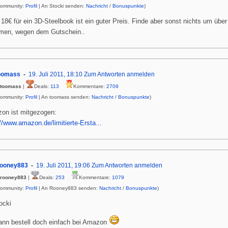
Community:
Profil
| An Stocki senden:
Nachricht
/
Bonuspunkte
)
 18€ für ein 3D-Steelbook ist ein guter Preis. Finde aber sonst nichts um über
en, wegen dem Gutschein..
oomass
19. Juli 2011, 18:10
Zum Antworten anmelden
toomass
|
Deals:
113
Kommentare:
2709
Community:
Profil
| An toomass senden:
Nachricht
/
Bonuspunkte
)
on ist mitgezogen:
://www.amazon.de/limitierte-Ersta...
ooney883
19. Juli 2011, 19:06
Zum Antworten anmelden
rooney883
|
Deals:
253
Kommentare:
1079
Community:
Profil
| An Rooney883 senden:
Nachricht
/
Bonuspunkte
)
ocki
ann bestell doch einfach bei Amazon