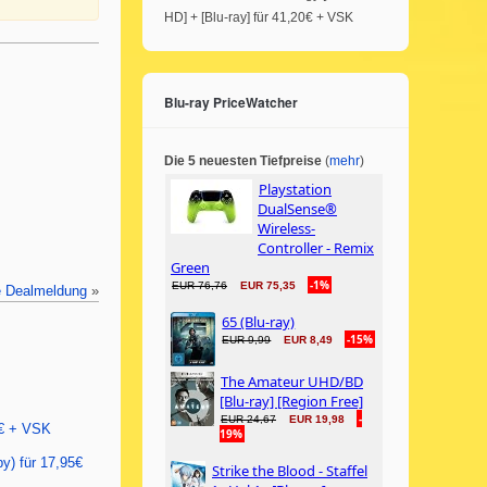
HD] + [Blu-ray] für 41,20€ + VSK
Blu-ray PriceWatcher
Die 5 neuesten Tiefpreise
(
mehr
)
e Dealmeldung
»
9€ + VSK
py) für 17,95€