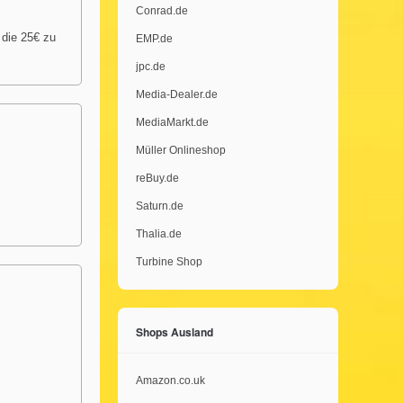
Conrad.de
 die 25€ zu
EMP.de
jpc.de
Media-Dealer.de
MediaMarkt.de
Müller Onlineshop
reBuy.de
Saturn.de
Thalia.de
Turbine Shop
Shops Ausland
Amazon.co.uk