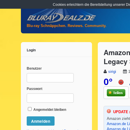
Cookies erleichtern die Bereitstellung unserer D
Blu-ray Schnäppchen. Reviews. Community.
Login
Amazon.
Legacy 
Benutzer
sirigi
1
0°
Passwort
Angemeldet bleiben
UPDATE (
Amazon zieht
Amazon.de L
Amazon.de L