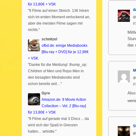
für 13,80€ + VSK
d
"9 Filme auf einen Streich. 13€ hören
sich im ersten Moment verlockend an,
@
aber die meisten Filme sagen mir
(
nichts."
Mitt
Stun
schnitzel
das 
ofbd.de: einige Mediabooks
[Blu-ray + DVD] für je 12,98€
+ VSK
"Danke für die Meldung! :thump_up:
M
Children of Men und Repo Men in
den besagten Mediabooks sind
@
schon bereits seit…"
(
Gyre
Also
Amazon.de: 9 Movie Action
weni
Collection – Vol. 2 [Blu-ray]
für 13,80€ + VSK
"9 Filme auf gerade mal 3 Discs ... da
wird sich der Spaß in Grenzen
S
halten... :whistle:"
@