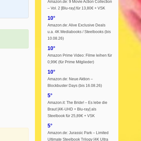
Amazon.de: 9 Movie Action Collection
– Vol. 2 [Blu-ray] für 13,80€ + VSK
10°
Amazon.de: Alive Exclusive Deals
u.a. 4K Mediabooks / Steelbooks (bis
10.08.26)
10°
Amazon Prime Video: Filme leihen für
0,99€ (für Prime Mitglieder)
10°
Amazon.de: Neue Aktion –
Blockbuster Days (bis 16.08.26)
5°
Amazon.it: The Bride! – Es lebe die
Braut [4K-UHD + Blu-ray] als
Steelbook für 25,89€ + VSK
5°
Amazon.de: Jurassic Park – Limited
Ultimate Steelbook Trilogy [4K Ultra