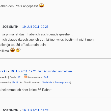
haben den Preis angepasst
JOE SMITH
19. Juli 2011, 19:25
ja prima ist das , habe ich auch gerade gesehen .
ich glaube da schlage ich zu , billiger wirds bestimmt nicht mehr .
ollen ja top 3d effeckte drin sein .
riiiiima
tocki
19. Juli 2011, 19:21
Zum Antworten anmelden
stocki
| Deals:
17
Kommentare:
544
Community:
Profil
| An Stocki senden:
Nachricht
/
Bonuspunkte
)
 bekomme ich aber keine 5€ Rabatt..
JOE SMITH
19. Juli 2011, 19:27