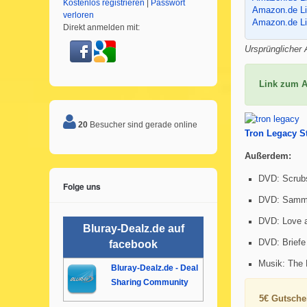
Kostenlos registrieren
|
Passwort
Amazon.de L
verloren
Amazon.de L
Direkt anmelden mit:
Ursprünglicher A
Link zum 
20
Besucher sind gerade online
Tron Legacy St
Außerdem:
DVD: Scrubs
Folge uns
DVD: Sammys
DVD: Love a
Bluray-Dealz.de auf
DVD: Briefe 
facebook
Musik: The 
Bluray-Dealz.de - Deal
Sharing Community
5€ Gutsche