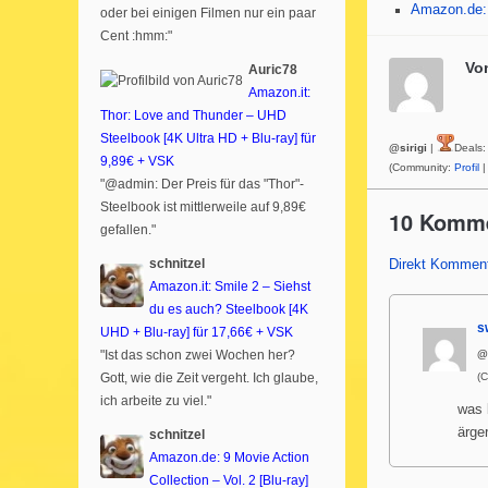
Amazon.de: 
oder bei einigen Filmen nur ein paar
Cent :hmm:"
Vo
Auric78
Amazon.it:
Thor: Love and Thunder – UHD
Steelbook [4K Ultra HD + Blu-ray] für
@sirigi
|
Deals
9,89€ + VSK
(Community:
Profil
|
"@admin: Der Preis für das "Thor"-
Steelbook ist mittlerweile auf 9,89€
10 Komm
gefallen."
schnitzel
Direkt Komment
Amazon.it: Smile 2 – Siehst
du es auch? Steelbook [4K
s
UHD + Blu-ray] für 17,66€ + VSK
"Ist das schon zwei Wochen her?
@
Gott, wie die Zeit vergeht. Ich glaube,
(
ich arbeite zu viel."
was 
ärge
schnitzel
Amazon.de: 9 Movie Action
Collection – Vol. 2 [Blu-ray]