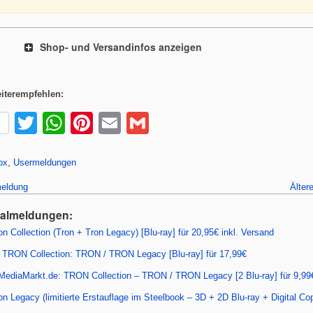
Shop- und Versandinfos anzeigen
iterempfehlen:
T
W
Pi
E
G
wi
h
nt
m
m
tt
at
er
ail
ail
ox
,
Usermeldungen
er
s
e
eldung
Älter
A
st
ealmeldungen:
p
n Collection (Tron + Tron Legacy) [Blu-ray] für 20,95€ inkl. Versand
p
TRON Collection: TRON / TRON Legacy [Blu-ray] für 17,99€
 MediaMarkt.de: TRON Collection – TRON / TRON Legacy [2 Blu-ray] für 9,9
n Legacy (limitierte Erstauflage im Steelbook – 3D + 2D Blu-ray + Digital Co