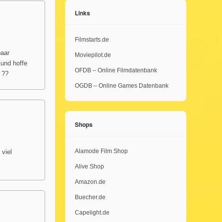
Links
Filmstarts.de
paar
Moviepilot.de
 und hoffe
OFDB – Online Filmdatenbank
 ??
OGDB – Online Games Datenbank
Shops
Alamode Film Shop
 viel
Alive Shop
Amazon.de
Buecher.de
Capelight.de