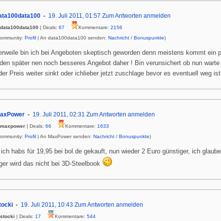
ata100data100
19. Juli 2011, 01:57
Zum Antworten anmelden
data100data100
| Deals:
67
Kommentare:
2156
Community:
Profil
| An data100data100 senden:
Nachricht
/
Bonuspunkte
)
lerweile bin ich bei Angeboten skeptisch geworden denn meistens kommt ein 
den später nen noch besseres Angebot daher ! Bin verunsichert ob nun warte
der Preis weiter sinkt oder ichlieber jetzt zuschlage bevor es eventuell weg ist
axPower
19. Juli 2011, 02:31
Zum Antworten anmelden
maxpower
| Deals:
66
Kommentare:
1633
Community:
Profil
| An MaxPower senden:
Nachricht
/
Bonuspunkte
)
 ich habs für 19,95 bei bol.de gekauft, nun wieder 2 Euro günstiger, ich glaube
ger wird das nicht bei 3D-Steelbook
tocki
19. Juli 2011, 10:43
Zum Antworten anmelden
stocki
| Deals:
17
Kommentare:
544