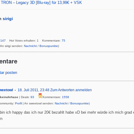
TRON – Legacy 3D [Blu-ray] für 13,99€ + VSK
n
sirigi
:
147
Hot Votes erhalten: 1 Kommentare:
75
 An sirigi senden:
Nachricht
/
Bonuspunkte
)
entare
ar posten
weetowl
18. Juli 2011, 23:48
Zum Antworten anmelden
keinohrhase
| Deals:
93
Kommentare:
1558
Community:
Profil
| An sweetowl senden:
Nachricht
/
Bonuspunkte
)
bin ich happy das ich nur 20€ bezahlt habe xD bei mehr würde ich mich grad 
rn