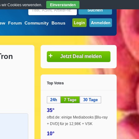
Einverstanden
ass wir Cookies verwenden.
Login
Anmelden
iew
Forum
Community
Bonus
Tron
+
Jetzt Deal melden
Top Votes
24h
7 Tage
30 Tage
35°
ofbd.de: einige Mediabooks [Blu-ray
+ DVD] für je 12,98€ + VSK
10°