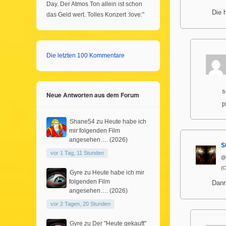
Day. Der Atmos Ton allein ist schon
Die 
das Geld wert. Tolles Konzert :love:"
Die letzten 100 Kommentare
s
Neue Antworten aus dem Forum
p
Shane54
zu
Heute habe ich
mir folgenden Film
angesehen…. (2026)
S
vor 1 Tag, 11 Stunden
@
(
Gyre
zu
Heute habe ich mir
folgenden Film
Dann
angesehen…. (2026)
vor 2 Tagen, 20 Stunden
Gyre
zu
Der "Heute gekauft"