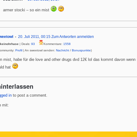
armer stocki – so ein mist
weetowl
20. Juli 2011, 00:15
Zum Antworten anmelden
keinohrhase
| Deals:
93
Kommentare:
1558
Community:
Profil
| An sweetowl senden:
Nachricht
/
Bonuspunkte
)
in mist, habe für die love and other drugs dvd 12€ lol das kommt davon wenn
ld hat
interlassen
gged in
to post a comment.
 mit: