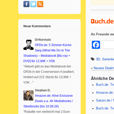
Neue Kommentare
An Freunde we
DrNormalo
F
OFDb.de: 5 Zimmer Küche
a
Sarg (What We Do In The
Shadows) – Mediabook [Blu-ray +
c
3D
,
Serienb
DVD] für 12,98€ + VSK
e
"Aktuell gibt es das Mediabook bei
«
Neuere Dealm
OFDb in der Coverversion A (wattiert,
b
Ähnliche D
limitiert auf 222 Stück) für 13,98€ +
VSK…"
o
Buch.de: Tro
Stephan D.
o
Amazon.de: 
Amazon.de: Alive Exclusive
k
Saturn.de /
Deals u.a. 4K Mediabooks /
Steelbooks (bis 10.08.26)
Buch.de: Tro
"Rabatte von vielleicht mal 2 Euro