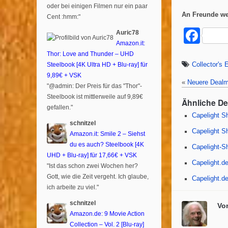
oder bei einigen Filmen nur ein paar
An Freunde we
Cent :hmm:"
F
Auric78
Amazon.it:
a
Thor: Love and Thunder – UHD
c
Collector's 
Steelbook [4K Ultra HD + Blu-ray] für
9,89€ + VSK
e
«
Neuere Dealm
"@admin: Der Preis für das "Thor"-
b
Steelbook ist mittlerweile auf 9,89€
Ähnliche D
gefallen."
o
Capelight Sh
schnitzel
o
Capelight S
Amazon.it: Smile 2 – Siehst
k
du es auch? Steelbook [4K
Capelight-Sh
UHD + Blu-ray] für 17,66€ + VSK
Capelight.de
"Ist das schon zwei Wochen her?
Gott, wie die Zeit vergeht. Ich glaube,
Capelight.d
ich arbeite zu viel."
schnitzel
Vo
Amazon.de: 9 Movie Action
Collection – Vol. 2 [Blu-ray]