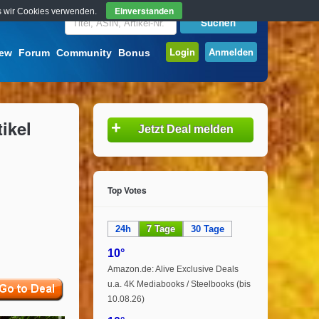
Einverstanden
ass wir Cookies verwenden.
Login
Anmelden
iew
Forum
Community
Bonus
ikel
+
Jetzt Deal melden
Top Votes
24h
7 Tage
30 Tage
10°
Amazon.de: Alive Exclusive Deals
u.a. 4K Mediabooks / Steelbooks (bis
10.08.26)