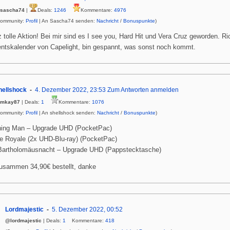
sascha74
|
Deals:
1246
Kommentare:
4976
Community:
Profil
| An Sascha74 senden:
Nachricht
/
Bonuspunkte
)
 tolle Aktion! Bei mir sind es I see you, Hard Hit und Vera Cruz geworden. Rich
ntskalender von Capelight, bin gespannt, was sonst noch kommt.
hellshock
4. Dezember 2022, 23:53
Zum Antworten anmelden
mkay87
| Deals:
1
Kommentare:
1076
Community:
Profil
| An shellshock senden:
Nachricht
/
Bonuspunkte
)
ing Man – Upgrade UHD (PocketPac)
le Royale (2x UHD-Blu-ray) (PocketPac)
Bartholomäusnacht – Upgrade UHD (Pappstecktasche)
zusammen 34,90€ bestellt, danke
Lordmajestic
5. Dezember 2022, 00:52
@lordmajestic
| Deals:
1
Kommentare:
418