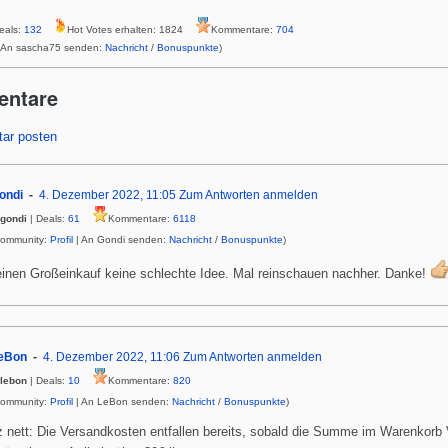
eals:
132
Hot Votes erhalten: 1824
Kommentare:
704
 An sascha75 senden:
Nachricht
/
Bonuspunkte
)
entare
ar posten
ondi
4. Dezember 2022, 11:05
Zum Antworten anmelden
gondi
| Deals:
61
Kommentare:
6118
Community:
Profil
| An Gondi senden:
Nachricht
/
Bonuspunkte
)
einen Großeinkauf keine schlechte Idee. Mal reinschauen nachher. Danke!
eBon
4. Dezember 2022, 11:06
Zum Antworten anmelden
lebon
| Deals:
10
Kommentare:
820
Community:
Profil
| An LeBon senden:
Nachricht
/
Bonuspunkte
)
 nett: Die Versandkosten entfallen bereits, sobald die Summe im Warenkor