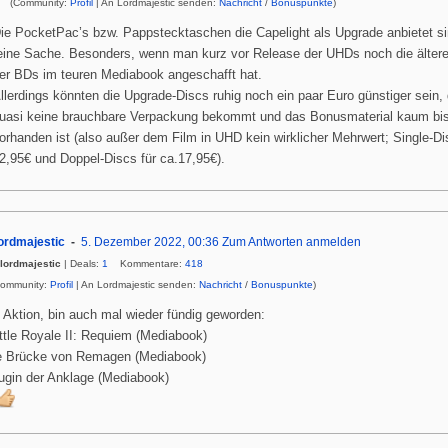
(Community:
Profil
| An Lordmajestic senden:
Nachricht
/
Bonuspunkte
)
ie PocketPac’s bzw. Pappstecktaschen die Capelight als Upgrade anbietet si
eine Sache. Besonders, wenn man kurz vor Release der UHDs noch die älter
er BDs im teuren Mediabook angeschafft hat.
llerdings könnten die Upgrade-Discs ruhig noch ein paar Euro günstiger sein,
uasi keine brauchbare Verpackung bekommt und das Bonusmaterial kaum bis 
orhanden ist (also außer dem Film in UHD kein wirklicher Mehrwert; Single-Di
2,95€ und Doppel-Discs für ca.17,95€).
ordmajestic
5. Dezember 2022, 00:36
Zum Antworten anmelden
lordmajestic
| Deals:
1
Kommentare:
418
Community:
Profil
| An Lordmajestic senden:
Nachricht
/
Bonuspunkte
)
 Aktion, bin auch mal wieder fündig geworden:
ttle Royale II: Requiem (Mediabook)
e Brücke von Remagen (Mediabook)
ugin der Anklage (Mediabook)