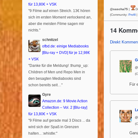
für 13,80€ + VSK
@sascha75
|
D
"9 Filme auf einen Streich. 13€ hören
(Community:
Profil
|
sich im ersten Moment verlockend an,
aber die meisten Filme sagen mir
14 Komm
nichts."
schnitzel
Direkt Komment
ofbd.de: einige Mediabooks
[Blu-ray + DVD] für je 12,98€
+ VSK
G
"Danke für die Meldung! :thump_up:
@
Children of Men und Repo Men in
(
den besagten Mediabooks sind
Für 
schon bereits seit…"
Gyre
Amazon.de: 9 Movie Action
Collection – Vol. 2 [Blu-ray]
L
für 13,80€ + VSK
@
"9 Filme auf gerade mal 3 Discs ... da
(
wird sich der Spaß in Grenzen
Ganz
halten... :whistle:"