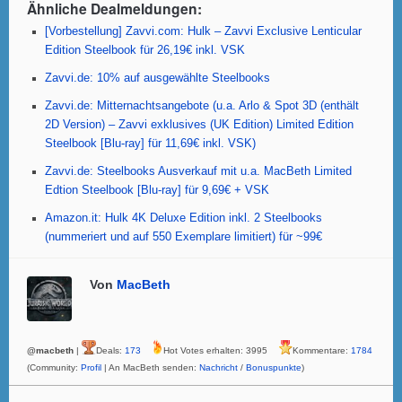
b
A
st
Ähnliche Dealmeldungen:
o
p
[Vorbestellung] Zavvi.com: Hulk – Zavvi Exclusive Lenticular
Edition Steelbook für 26,19€ inkl. VSK
o
p
Zavvi.de: 10% auf ausgewählte Steelbooks
k
Zavvi.de: Mitternachtsangebote (u.a. Arlo & Spot 3D (enthält
2D Version) – Zavvi exklusives (UK Edition) Limited Edition
Steelbook [Blu-ray] für 11,69€ inkl. VSK)
Zavvi.de: Steelbooks Ausverkauf mit u.a. MacBeth Limited
Edtion Steelbook [Blu-ray] für 9,69€ + VSK
Amazon.it: Hulk 4K Deluxe Edition inkl. 2 Steelbooks
(nummeriert und auf 550 Exemplare limitiert) für ~99€
Von
MacBeth
@macbeth
|
Deals:
173
Hot Votes erhalten: 3995
Kommentare:
1784
(Community:
Profil
| An MacBeth senden:
Nachricht
/
Bonuspunkte
)