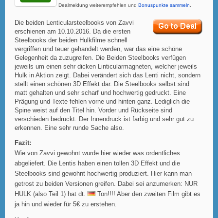
Dealmeldung weiterempfehlen und
Bonuspunkte sammeln
.
Die beiden Lenticularsteelbooks von Zavvi
erschienen am 10.10.2016. Da die ersten
Steelbooks der beiden Hulkfilme schnell
vergriffen und teuer gehandelt werden, war das eine schöne
Gelegenheit da zuzugreifen. Die Beiden Steelbooks verfügen
jeweils um einen sehr dicken Linticularmagneten, welcher jeweils
Hulk in Aktion zeigt. Dabei verändert sich das Lenti nicht, sondern
stellt einen schönen 3D Effekt dar. Die Steelbooks selbst sind
matt gehalten und sehr scharf und hochwertig gedruckt. Eine
Prägung und Texte fehlen vorne und hinten ganz. Lediglich die
Spine weist auf den Titel hin. Vorder und Rückseite sind
verschieden bedruckt. Der Innendruck ist farbig und sehr gut zu
erkennen. Eine sehr runde Sache also.
Fazit:
Wie von Zavvi gewohnt wurde hier wieder was ordentliches
abgeliefert. Die Lentis haben einen tollen 3D Effekt und die
Steelbooks sind gewohnt hochwertig produziert. Hier kann man
getrost zu beiden Versionen greifen. Dabei sei anzumerken: NUR
HULK (also Teil 1) hat dt.
Ton!!!! Aber den zweiten Film gibt es
ja hin und wieder für 5€ zu erstehen.