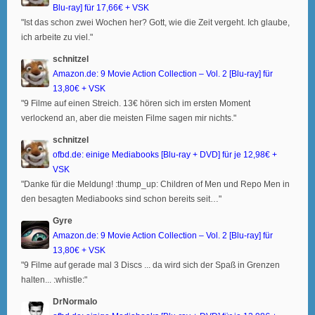
Blu-ray] für 17,66€ + VSK
"Ist das schon zwei Wochen her? Gott, wie die Zeit vergeht. Ich glaube,
ich arbeite zu viel."
schnitzel
Amazon.de: 9 Movie Action Collection – Vol. 2 [Blu-ray] für
13,80€ + VSK
"9 Filme auf einen Streich. 13€ hören sich im ersten Moment
verlockend an, aber die meisten Filme sagen mir nichts."
schnitzel
ofbd.de: einige Mediabooks [Blu-ray + DVD] für je 12,98€ +
VSK
"Danke für die Meldung! :thump_up: Children of Men und Repo Men in
den besagten Mediabooks sind schon bereits seit…"
Gyre
Amazon.de: 9 Movie Action Collection – Vol. 2 [Blu-ray] für
13,80€ + VSK
"9 Filme auf gerade mal 3 Discs ... da wird sich der Spaß in Grenzen
halten... :whistle:"
DrNormalo