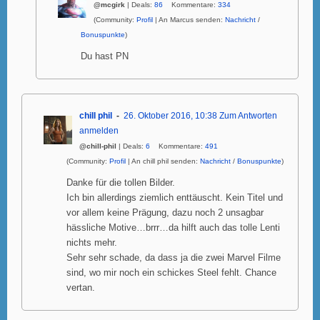
@mcgirk
| Deals:
86
Kommentare:
334
(Community:
Profil
| An Marcus senden:
Nachricht
/
Bonuspunkte
)
Du hast PN
chill phil
26. Oktober 2016, 10:38
Zum Antworten
anmelden
@chill-phil
| Deals:
6
Kommentare:
491
(Community:
Profil
| An chill phil senden:
Nachricht
/
Bonuspunkte
)
Danke für die tollen Bilder.
Ich bin allerdings ziemlich enttäuscht. Kein Titel und
vor allem keine Prägung, dazu noch 2 unsagbar
hässliche Motive…brrr…da hilft auch das tolle Lenti
nichts mehr.
Sehr sehr schade, da dass ja die zwei Marvel Filme
sind, wo mir noch ein schickes Steel fehlt. Chance
vertan.