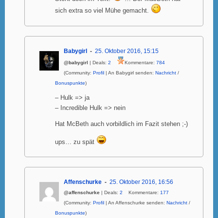
sich extra so viel Mühe gemacht.
Babygirl
25. Oktober 2016, 15:15
@babygirl
| Deals:
2
Kommentare:
784
(Community:
Profil
| An Babygirl senden:
Nachricht
/
Bonuspunkte
)
– Hulk => ja
– Incredible Hulk => nein
Hat McBeth auch vorbildlich im Fazit stehen ;-)
ups… zu spät
Affenschurke
25. Oktober 2016, 16:56
@affenschurke
| Deals:
2
Kommentare:
177
(Community:
Profil
| An Affenschurke senden:
Nachricht
/
Bonuspunkte
)