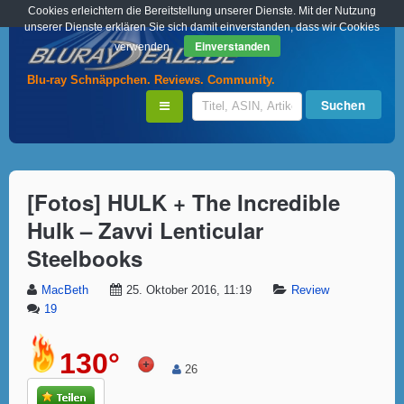
Cookies erleichtern die Bereitstellung unserer Dienste. Mit der Nutzung
unserer Dienste erklären Sie sich damit einverstanden, dass wir Cookies
Einverstanden
verwenden.
Blu-ray Schnäppchen. Reviews. Community.
[Fotos] HULK + The Incredible
Hulk – Zavvi Lenticular
Steelbooks
MacBeth
25. Oktober 2016, 11:19
Review
19
130°
26