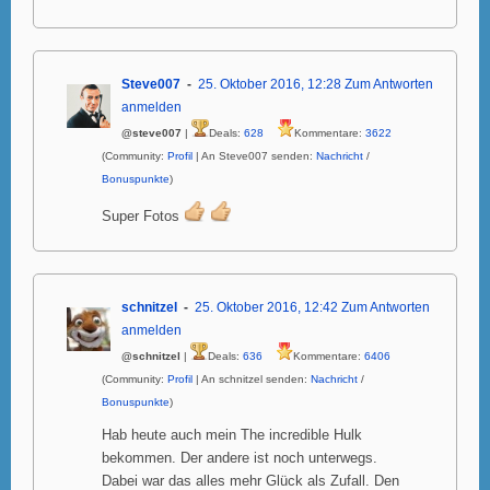
Steve007
25. Oktober 2016, 12:28
Zum Antworten
anmelden
@steve007
|
Deals:
628
Kommentare:
3622
(Community:
Profil
| An Steve007 senden:
Nachricht
/
Bonuspunkte
)
Super Fotos
schnitzel
25. Oktober 2016, 12:42
Zum Antworten
anmelden
@schnitzel
|
Deals:
636
Kommentare:
6406
(Community:
Profil
| An schnitzel senden:
Nachricht
/
Bonuspunkte
)
Hab heute auch mein The incredible Hulk
bekommen. Der andere ist noch unterwegs.
Dabei war das alles mehr Glück als Zufall. Den