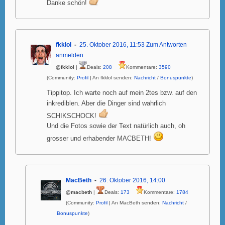
Danke schön!
fkklol
25. Oktober 2016, 11:53
Zum Antworten
anmelden
@fkklol
|
Deals:
208
Kommentare:
3590
(Community:
Profil
| An fkklol senden:
Nachricht
/
Bonuspunkte
)
Tippitop. Ich warte noch auf mein 2tes bzw. auf den
inkrediblen. Aber die Dinger sind wahrlich
SCHIKSCHOCK!
Und die Fotos sowie der Text natürlich auch, oh
grosser und erhabender MACBETH!
MacBeth
26. Oktober 2016, 14:00
@macbeth
|
Deals:
173
Kommentare:
1784
(Community:
Profil
| An MacBeth senden:
Nachricht
/
Bonuspunkte
)