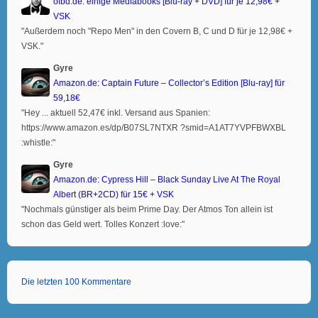
ofbd.de: einige Mediabooks [Blu-ray + DVD] für je 12,98€ +
VSK
"Außerdem noch "Repo Men" in den Covern B, C und D für je 12,98€ +
VSK."
Gyre
Amazon.de: Captain Future – Collector’s Edition [Blu-ray] für
59,18€
"Hey ... aktuell 52,47€ inkl. Versand aus Spanien:
https://www.amazon.es/dp/B07SL7NTXR ?smid=A1AT7YVPFBWXBL
:whistle:"
Gyre
Amazon.de: Cypress Hill – Black Sunday Live At The Royal
Albert (BR+2CD) für 15€ + VSK
"Nochmals günstiger als beim Prime Day. Der Atmos Ton allein ist
schon das Geld wert. Tolles Konzert :love:"
Die letzten 100 Kommentare