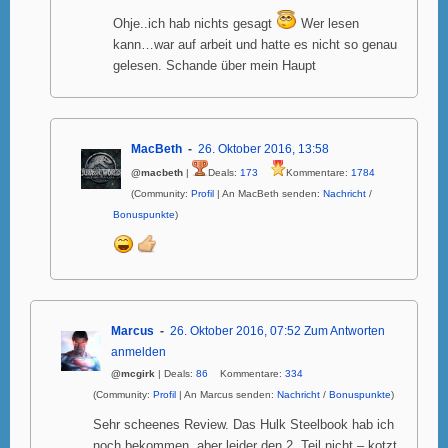
Ohje..ich hab nichts gesagt
Wer lesen
kann…war auf arbeit und hatte es nicht so genau
gelesen. Schande über mein Haupt
MacBeth
26. Oktober 2016, 13:58
@macbeth
|
Deals:
173
Kommentare:
1784
(Community:
Profil
| An MacBeth senden:
Nachricht
/
Bonuspunkte
)
Marcus
26. Oktober 2016, 07:52
Zum Antworten
anmelden
@mcgirk
| Deals:
86
Kommentare:
334
(Community:
Profil
| An Marcus senden:
Nachricht
/
Bonuspunkte
)
Sehr scheenes Review. Das Hulk Steelbook hab ich
noch bekommen, aber leider den 2. Teil nicht – kotzt