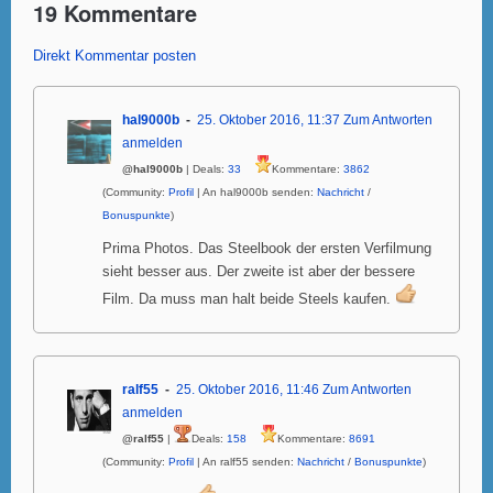
19 Kommentare
Direkt Kommentar posten
hal9000b
25. Oktober 2016, 11:37
Zum Antworten
anmelden
@hal9000b
| Deals:
33
Kommentare:
3862
(Community:
Profil
| An hal9000b senden:
Nachricht
/
Bonuspunkte
)
Prima Photos. Das Steelbook der ersten Verfilmung
sieht besser aus. Der zweite ist aber der bessere
Film. Da muss man halt beide Steels kaufen.
ralf55
25. Oktober 2016, 11:46
Zum Antworten
anmelden
@ralf55
|
Deals:
158
Kommentare:
8691
(Community:
Profil
| An ralf55 senden:
Nachricht
/
Bonuspunkte
)