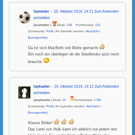
Sammler
25. Oktober 2016, 14:21
Zum Antworten
anmelden
@sammler
|
Deals:
138
Kommentare:
231
(Community:
Profil
| An Sammler senden:
Nachricht
/
Bonuspunkte
)
Da ist sich MacBeth viel Mühe gemacht
Bin noch am überlegen ob die Steelbooks jetzt noch
brauche
toykuehn
25. Oktober 2016, 15:12
Zum Antworten
anmelden
@toykuehn
| Deals:
14
Kommentare:
1760
(Community:
Profil
| An toykuehn senden:
Nachricht
/
Bonuspunkte
)
Klasse Bilder!
Das Lenti von Hulk kann ich wirklich nur jedem ans