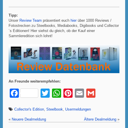
Tipp:
Unser
Review Team
präsentiert euch
hier
über 1000 Reviews /
Fotostrecken zu Steelbooks, Mediabooks, Digibooks und Collector
´s Editionen! Hier siehst du gleich, ob der Kauf einer
Sammleredition sich lohnt!
An Freunde weiterempfehlen:
F
T
W
Pi
E
G
a
wi
h
nt
m
m
c
tt
at
er
ail
ail
Collector's Edition
,
Steelbook
,
Usermeldungen
e
er
s
e
«
Neuere Dealmeldung
Ältere Dealmeldung
»