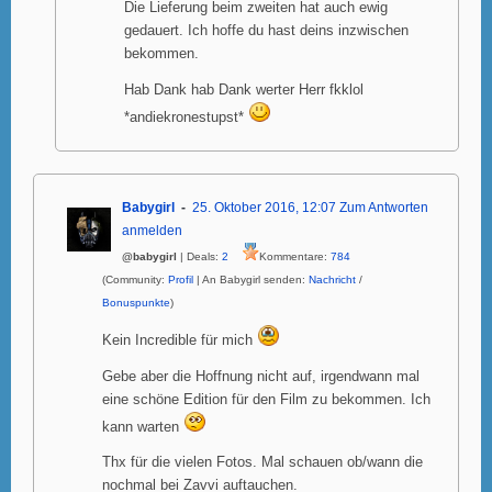
Die Lieferung beim zweiten hat auch ewig
gedauert. Ich hoffe du hast deins inzwischen
bekommen.
Hab Dank hab Dank werter Herr fkklol
*andiekronestupst*
Babygirl
25. Oktober 2016, 12:07
Zum Antworten
anmelden
@babygirl
| Deals:
2
Kommentare:
784
(Community:
Profil
| An Babygirl senden:
Nachricht
/
Bonuspunkte
)
Kein Incredible für mich
Gebe aber die Hoffnung nicht auf, irgendwann mal
eine schöne Edition für den Film zu bekommen. Ich
kann warten
Thx für die vielen Fotos. Mal schauen ob/wann die
nochmal bei Zavvi auftauchen.