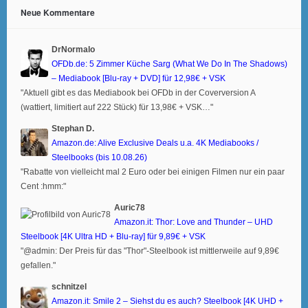
Neue Kommentare
DrNormalo
OFDb.de: 5 Zimmer Küche Sarg (What We Do In The Shadows)
– Mediabook [Blu-ray + DVD] für 12,98€ + VSK
"Aktuell gibt es das Mediabook bei OFDb in der Coverversion A
(wattiert, limitiert auf 222 Stück) für 13,98€ + VSK…"
Stephan D.
Amazon.de: Alive Exclusive Deals u.a. 4K Mediabooks /
Steelbooks (bis 10.08.26)
"Rabatte von vielleicht mal 2 Euro oder bei einigen Filmen nur ein paar
Cent :hmm:"
Auric78
Amazon.it: Thor: Love and Thunder – UHD
Steelbook [4K Ultra HD + Blu-ray] für 9,89€ + VSK
"@admin: Der Preis für das "Thor"-Steelbook ist mittlerweile auf 9,89€
gefallen."
schnitzel
Amazon.it: Smile 2 – Siehst du es auch? Steelbook [4K UHD +