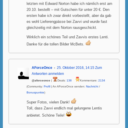
letzten mit Edward Norton habe ich nämlich erst am
20.10. bestellt – mit Gutschein für unter 20 €. Den
ersten habe ich zwar direkt vorbestellt, aber da gab
es wohl Lieferengpässe bei Zavvi und wurde fast
gleichzeitig mit dem Norton rausgeschickt.
Wirklich ein schönes Teil und Zavvis erstes Lenti.
Danke für die tollen Bilder McBets.
AForceOnce
25. Oktober 2016, 14:15
Zum
Antworten anmelden
@aforceonce
|
Deals:
138
Kommentare:
2134
(Community:
Profil
| An AForceOnce senden:
Nachricht
/
Bonuspunkte
)
Super Fotos, vielen Dank!
Toll, dass Zavvi endlich mal gelungene Lentis
anbietet. Schöne Teile!