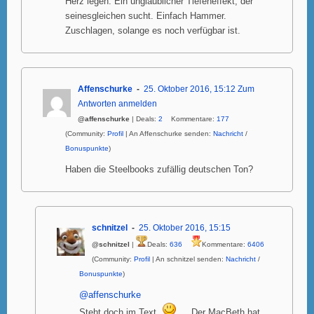
Herz legen. Ein unglaublicher Tiefeneffekt, der
seinesgleichen sucht. Einfach Hammer.
Zuschlagen, solange es noch verfügbar ist.
Affenschurke
25. Oktober 2016, 15:12
Zum
Antworten anmelden
@affenschurke
| Deals:
2
Kommentare:
177
(Community:
Profil
| An Affenschurke senden:
Nachricht
/
Bonuspunkte
)
Haben die Steelbooks zufällig deutschen Ton?
schnitzel
25. Oktober 2016, 15:15
@schnitzel
|
Deals:
636
Kommentare:
6406
(Community:
Profil
| An schnitzel senden:
Nachricht
/
Bonuspunkte
)
@affenschurke
Steht doch im Text.
… Der MacBeth hat