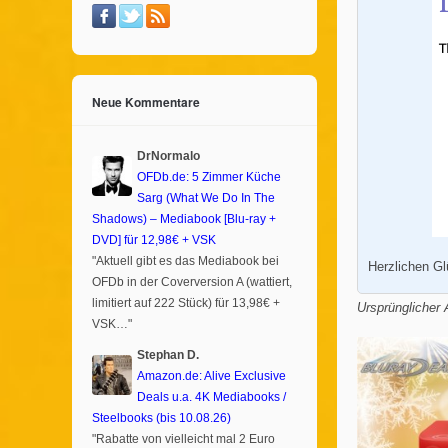
Neue Kommentare
DrNormalo
OFDb.de: 5 Zimmer Küche
Sarg (What We Do In The
Shadows) – Mediabook [Blu-ray +
DVD] für 12,98€ + VSK
"Aktuell gibt es das Mediabook bei
Herzlichen 
OFDb in der Coverversion A (wattiert,
limitiert auf 222 Stück) für 13,98€ +
Ursprünglicher A
VSK…"
Stephan D.
Amazon.de: Alive Exclusive
Deals u.a. 4K Mediabooks /
Steelbooks (bis 10.08.26)
"Rabatte von vielleicht mal 2 Euro