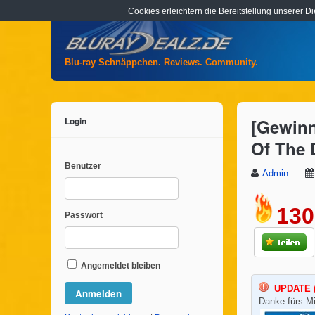
Cookies erleichtern die Bereitstellung unserer D
Blu-ray Schnäppchen. Reviews. Community.
Login
[Gewinn
Of The D
Benutzer
Admin
130
Passwort
Angemeldet bleiben
UPDATE (
Danke fürs Mi