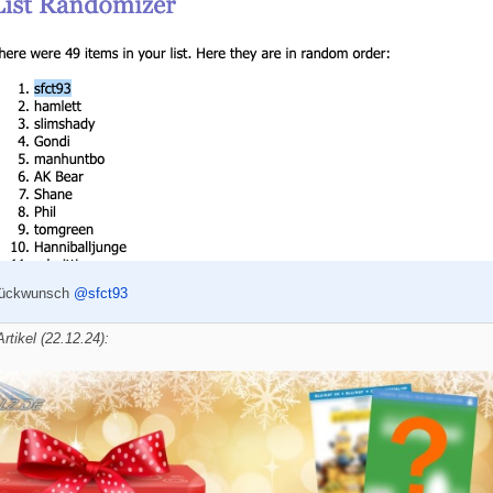
Glückwunsch
@sfct93
rtikel (22.12.24):