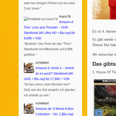
oder bei einigen Filmen nur ein paar
Cent :hmm:"
Auric78
Amazon.it:
Thor: Love and Thunder – UHD
Es ist 4. Adven
Steelbook [4K Ultra HD + Blu-ray] für
9,89€ + VSK
Es gibt wieder
"@admin: Der Preis für das "Thor"-
Dieses Mal habt
Steelbook ist mittlerweile auf 9,89€
Wir wünschen e
gefallen."
Das gibt
schnitzel
Amazon.it: Smile 2 – Siehst
1. House Of The
du es auch? Steelbook [4K
UHD + Blu-ray] für 17,66€ + VSK
"Ist das schon zwei Wochen her?
Gott, wie die Zeit vergeht. Ich glaube,
ich arbeite zu viel."
schnitzel
Amazon.de: 9 Movie Action
Collection – Vol. 2 [Blu-ray]