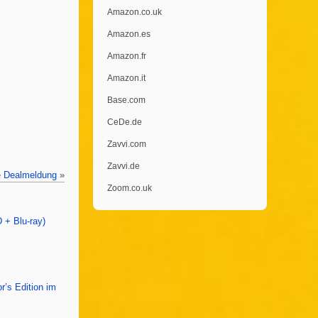
Amazon.co.uk
Amazon.es
Amazon.fr
Amazon.it
Base.com
CeDe.de
Zavvi.com
Zavvi.de
e Dealmeldung
»
Zoom.co.uk
 + Blu-ray)
r’s Edition im