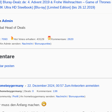
l] Bluray-Dealz.de: 4. Advent 2019 & Frohe Weihnachten – Game of Thrones –
 4K Ultra HD Steelbook) [Blu-ray] [Limited Edition] (bis 26.12.2019)
n
Admin
bal Head of Deals
s:
7093
Hot Votes erhalten: 43129
Kommentare:
2620
 An Admin senden:
Nachricht
/
Bonuspunkte
)
entare
ar posten
omeboygermany
22. Dezember 2024, 00:57
Zum Antworten anmelden
homeboygermany
| Deals:
0
Kommentare:
136
Community:
Profil
| An homeboygermany senden:
Nachricht
/
Bonuspunkte
)
r muss den Anfang machen.