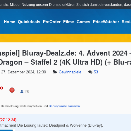
ienste. Mit der Nutzung unserer Dienste erklären Sie sich damit einverstanden, d
Home
Quickdeals
PreOrder
Filme
Games
PriceWatcher
Rev
spiel] Bluray-Dealz.de: 4. Advent 2024
ragon – Staffel 2 (4K Ultra HD) (+ Blu-r
27. Dezember 2024, 12:30
Gewinnspiele
53
°
26
Dealmeldung weiterempfehlen und
Bonuspunkte sammeln
.
27.12.24)
tmachen! Die Lösung lautet: Deadpool & Wolverine (Blu-ray).