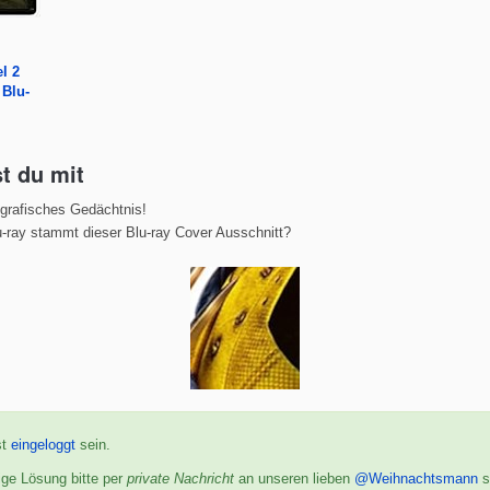
el 2
 Blu-
t du mit
ografisches Gedächtnis!
-ray stammt dieser Blu-ray Cover Ausschnitt?
st
eingeloggt
sein.
tige Lösung bitte per
private Nachricht
an unseren lieben
@Weihnachtsmann
s