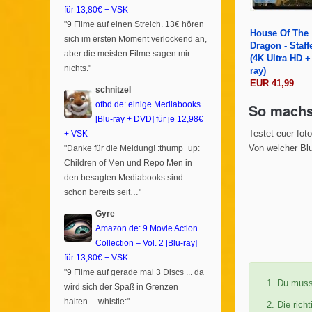
für 13,80€ + VSK
"9 Filme auf einen Streich. 13€ hören
House Of The
sich im ersten Moment verlockend an,
Dragon - Staff
aber die meisten Filme sagen mir
(4K Ultra HD +
nichts."
ray)
EUR 41,99
schnitzel
ofbd.de: einige Mediabooks
So machs
[Blu-ray + DVD] für je 12,98€
+ VSK
Testet euer fot
"Danke für die Meldung! :thump_up:
Von welcher Blu
Children of Men und Repo Men in
den besagten Mediabooks sind
schon bereits seit…"
Gyre
Amazon.de: 9 Movie Action
Collection – Vol. 2 [Blu-ray]
für 13,80€ + VSK
"9 Filme auf gerade mal 3 Discs ... da
Du mus
wird sich der Spaß in Grenzen
halten... :whistle:"
Die rich