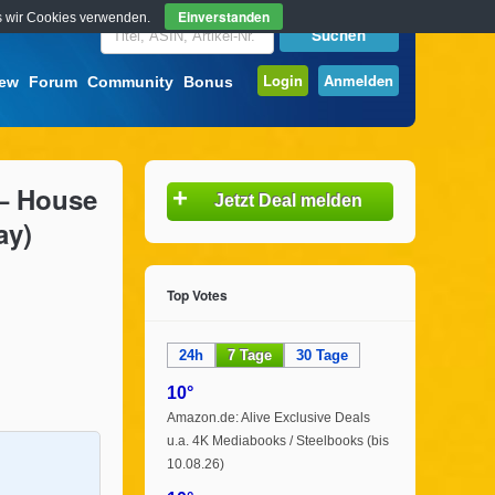
Einverstanden
ass wir Cookies verwenden.
Login
Anmelden
iew
Forum
Community
Bonus
 – House
+
Jetzt Deal melden
ay)
Top Votes
24h
7 Tage
30 Tage
10°
Amazon.de: Alive Exclusive Deals
u.a. 4K Mediabooks / Steelbooks (bis
10.08.26)