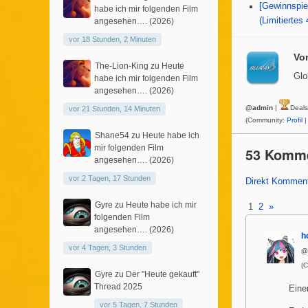
[Gewinnspie
habe ich mir folgenden Film
(Limitiertes
angesehen…. (2026)
vor 18 Stunden, 2 Minuten
Vo
The-Lion-King
zu
Heute
Glo
habe ich mir folgenden Film
angesehen…. (2026)
@admin
|
Deal
vor 21 Stunden, 14 Minuten
(Community:
Profil
|
Shane54
zu
Heute habe ich
mir folgenden Film
53 Komm
angesehen…. (2026)
vor 2 Tagen, 17 Stunden
Direkt Komment
Gyre
zu
Heute habe ich mir
1
2
»
folgenden Film
angesehen…. (2026)
h
vor 4 Tagen, 3 Stunden
@
(
Gyre
zu
Der "Heute gekauft"
Thread 2025
Eine
vor 5 Tagen, 7 Stunden