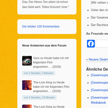
Day. Der Atmos Ton allein ist schon
(Wir sehen 
das Geld wert. Tolles Konzert :love:"
Unter den ri
Der Gewinne
Der Rechtsw
Die letzten 100 Kommentare
An Freunde we
F
Neue Antworten aus dem Forum
a
c
Gyre
zu
Heute habe ich mir
«
Neuere Dealm
folgenden Film
e
angesehen…. (2026)
Ähnliche D
b
vor 2 Stunden, 3 Minuten
[Gewinnspie
o
The-Lion-King
zu
Heute
[Gewinnspie
habe ich mir folgenden Film
o
[Gewinnspiel
angesehen…. (2026)
k
[Gewinnspiel
vor 4 Stunden, 23 Minuten
Mediabook
The-Lion-King
zu
Heute