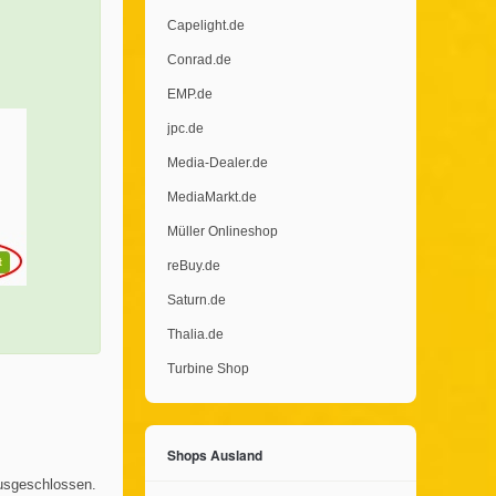
Capelight.de
Conrad.de
EMP.de
jpc.de
Media-Dealer.de
MediaMarkt.de
Müller Onlineshop
reBuy.de
Saturn.de
Thalia.de
Turbine Shop
Shops Ausland
usgeschlossen.