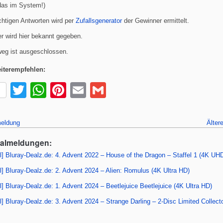
das im System!)
chtigen Antworten wird per
Zufallsgenerator
der Gewinner ermittelt.
r wird hier bekannt gegeben.
eg ist ausgeschlossen.
iterempfehlen:
T
W
Pi
E
G
wi
h
nt
m
m
tt
at
er
ail
ail
eldung
Älter
er
s
e
ealmeldungen:
A
st
l] Bluray-Dealz.de: 4. Advent 2022 – House of the Dragon – Staffel 1 (4K UHD
p
l] Bluray-Dealz.de: 2. Advent 2024 – Alien: Romulus (4K Ultra HD)
p
] Bluray-Dealz.de: 1. Advent 2024 – Beetlejuice Beetlejuice (4K Ultra HD)
] Bluray-Dealz.de: 3. Advent 2024 – Strange Darling – 2-Disc Limited Collecto