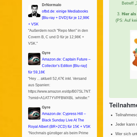
Betreff 
DrNormalo
ofbd.de: einige Mediabooks
Hier al
[Blu-ray + DVD] für je 12,98€
(PS: Auf kei
+ VSK
"Außerdem noch "Repo Men" in den
Covern B, C und D für je 12,98€ +
VSK."
Gyre
Amazon.de: Captain Future –
Collector’s Edition [Blu-ray]
für 59,18€
"Hey ... aktuell 52,47€ inkl. Versand
aus Spanien:
https://www.amazon.es/dp/B07SL7NTXR
?smid=A1AT7YVPFBWXBL :whistle:"
Teilnahm
Gyre
Amazon.de: Cypress Hill –
Teilnahmesc
Black Sunday Live At The
Jeder kann 
Royal Albert (BR+2CD) für 15€ + VSK
"Nochmals günstiger als beim Prime
Wer sich un