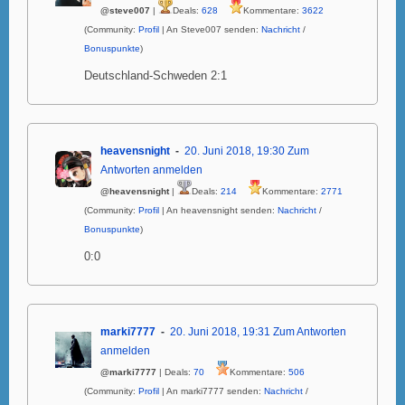
@steve007
|
Deals:
628
Kommentare:
3622
(Community:
Profil
| An Steve007 senden:
Nachricht
/
Bonuspunkte
)
Deutschland-Schweden 2:1
heavensnight
20. Juni 2018, 19:30
Zum
Antworten anmelden
@heavensnight
|
Deals:
214
Kommentare:
2771
(Community:
Profil
| An heavensnight senden:
Nachricht
/
Bonuspunkte
)
0:0
marki7777
20. Juni 2018, 19:31
Zum Antworten
anmelden
@marki7777
| Deals:
70
Kommentare:
506
(Community:
Profil
| An marki7777 senden:
Nachricht
/