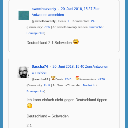
sweetheavenly
20. Juni 2018, 15:37
Zum
Antworten anmelden
@sweetheavenly
| Deals:
1
Kommentare:
24
(Community:
Profil
| An sweetheavenly senden:
Nachricht
/
Bonuspunkte
)
Deutschland 2:1 Schweden
Sascha74
20. Juni 2018, 15:40
Zum Antworten
anmelden
@sascha74
|
Deals:
1246
Kommentare:
4976
(Community:
Profil
| An Sascha74 senden:
Nachricht
/
Bonuspunkte
)
Ich kann einfach nicht gegen Deutschland tippen
Deutschland – Schweden
2:1