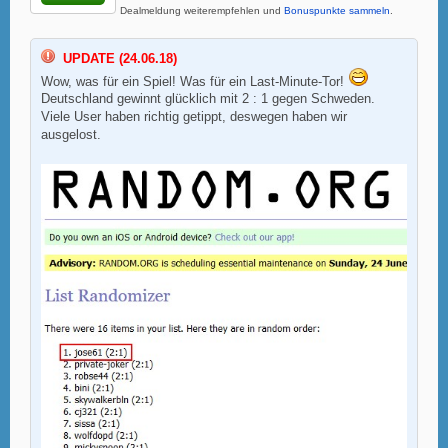
Dealmeldung weiterempfehlen und
Bonuspunkte sammeln
.
UPDATE (24.06.18)
Wow, was für ein Spiel! Was für ein Last-Minute-Tor!
Deutschland gewinnt glücklich mit 2 : 1 gegen Schweden.
Viele User haben richtig getippt, deswegen haben wir
ausgelost.