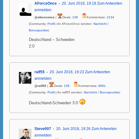
AForceOnce
20. Juni 2018, 19:18
Zum Antworten
anmelden
@aforceonce
|
Deals:
138
Kommentare:
2134
(Community:
Profil
| An AForceOnce senden:
Nachricht
/
Bonuspunkte
)
Deutschland – Schweden
2:0
ralf55
20. Juni 2018, 19:23
Zum Antworten
anmelden
@ralf55
|
Deals:
158
Kommentare:
8691
(Community:
Profil
| An ralf55 senden:
Nachricht
/
Bonuspunkte
)
Deutschland-Schweden 3:0
Steve007
20. Juni 2018, 19:26
Zum Antworten
anmelden