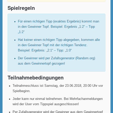
Spielregeln
Für einen richtigen Tipp (exaktes Ergebnis) kommt man
in den Gewinner Topf. Beispiel: Ergebnis „1:2“ – Tipp
„1:2“
Hat keiner einen richtigen Tipp abgegeben, kommen alle
in den Gewinner Topf mit der richtigen Tendenz.
Beispiel: Ergebnis: „2:1“ – Tipp: „1:0“
Der Gewinner wird per Zufallsgenerator (Random.org)
aus dem Gewinnertopf gezogen!
Teilnahmebedingungen
Teilnahmeschluss ist Samstag, der 23.06.2018, 20:00 Uhr vor
Spielbeginn.
Jeder kann nur einmal teilnehmen. Bei Mehrfachanmeldungen
wird der User vom Tippspiel ausgeschlossen!
Per Zufallsgenerator wird der Gewinner aus dem Gewinnertopf