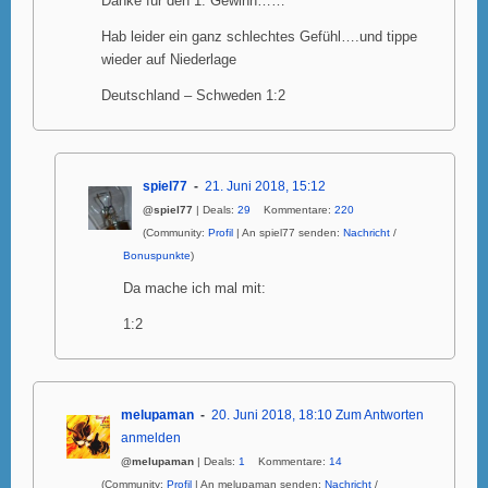
Danke für den 1. Gewinn……
Hab leider ein ganz schlechtes Gefühl….und tippe
wieder auf Niederlage
Deutschland – Schweden 1:2
spiel77
21. Juni 2018, 15:12
@spiel77
| Deals:
29
Kommentare:
220
(Community:
Profil
| An spiel77 senden:
Nachricht
/
Bonuspunkte
)
Da mache ich mal mit:
1:2
melupaman
20. Juni 2018, 18:10
Zum Antworten
anmelden
@melupaman
| Deals:
1
Kommentare:
14
(Community:
Profil
| An melupaman senden:
Nachricht
/