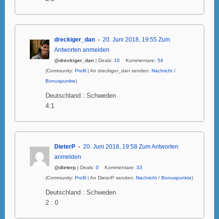
dreckiger_dan
20. Juni 2018, 19:55
Zum
Antworten anmelden
@dreckiger_dan
| Deals:
10
Kommentare:
54
(Community:
Profil
| An dreckiger_dan senden:
Nachricht
/
Bonuspunkte
)
Deutschland : Schweden
4:1
DieterP
20. Juni 2018, 19:58
Zum Antworten
anmelden
@dieterp
| Deals:
0
Kommentare:
33
(Community:
Profil
| An DieterP senden:
Nachricht
/
Bonuspunkte
)
Deutschland : Schweden
2 : 0