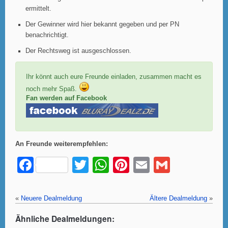
ermittelt.
Der Gewinner wird hier bekannt gegeben und per PN
benachrichtigt.
Der Rechtsweg ist ausgeschlossen.
Ihr könnt auch eure Freunde einladen, zusammen macht es
noch mehr Spaß.
Fan werden auf Facebook
An Freunde weiterempfehlen:
F
T
W
Pi
E
G
a
wi
h
nt
m
m
c
tt
at
er
ail
ail
«
Neuere Dealmeldung
Ältere Dealmeldung
»
e
er
s
e
Ähnliche Dealmeldungen: