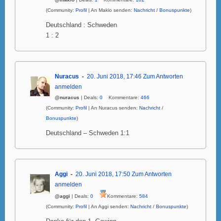
(Community:
Profil
| An Makio senden:
Nachricht
/
Bonuspunkte
)
Deutschland : Schweden
1 : 2
Nuracus
20. Juni 2018, 17:46
Zum Antworten
anmelden
@nuracus
| Deals:
0
Kommentare:
466
(Community:
Profil
| An Nuracus senden:
Nachricht
/
Bonuspunkte
)
Deutschland – Schweden 1:1
Aggi
20. Juni 2018, 17:50
Zum Antworten
anmelden
@aggi
| Deals:
0
Kommentare:
584
(Community:
Profil
| An Aggi senden:
Nachricht
/
Bonuspunkte
)