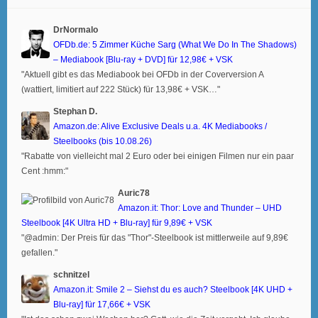
DrNormalo
OFDb.de: 5 Zimmer Küche Sarg (What We Do In The Shadows)
– Mediabook [Blu-ray + DVD] für 12,98€ + VSK
"Aktuell gibt es das Mediabook bei OFDb in der Coverversion A
(wattiert, limitiert auf 222 Stück) für 13,98€ + VSK…"
Stephan D.
Amazon.de: Alive Exclusive Deals u.a. 4K Mediabooks /
Steelbooks (bis 10.08.26)
"Rabatte von vielleicht mal 2 Euro oder bei einigen Filmen nur ein paar
Cent :hmm:"
Auric78
Amazon.it: Thor: Love and Thunder – UHD
Steelbook [4K Ultra HD + Blu-ray] für 9,89€ + VSK
"@admin: Der Preis für das "Thor"-Steelbook ist mittlerweile auf 9,89€
gefallen."
schnitzel
Amazon.it: Smile 2 – Siehst du es auch? Steelbook [4K UHD +
Blu-ray] für 17,66€ + VSK