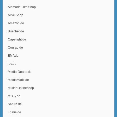
Alamode Film Shop
Alive Shop
Amazon.de
Buecher.de
Capelight.de
Conrad.de
EMP.de
jpc.de
Media-Dealer.de
MediaMarkt.de
Müller Onlineshop
reBuy.de
Saturn.de
Thalia.de