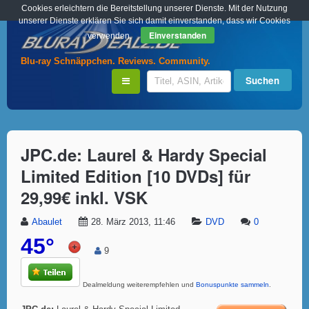
Cookies erleichtern die Bereitstellung unserer Dienste. Mit der Nutzung
unserer Dienste erklären Sie sich damit einverstanden, dass wir Cookies
Einverstanden
verwenden.
Blu-ray Schnäppchen. Reviews. Community.
JPC.de: Laurel & Hardy Special
Limited Edition [10 DVDs] für
29,99€ inkl. VSK
Abaulet
28. März 2013, 11:46
DVD
0
45°
9
Dealmeldung weiterempfehlen und
Bonuspunkte sammeln
.