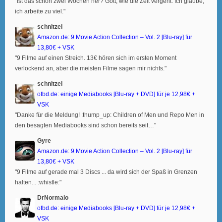
"Ist das schon zwei Wochen her? Gott, wie die Zeit vergeht. Ich glaube,
ich arbeite zu viel."
schnitzel
Amazon.de: 9 Movie Action Collection – Vol. 2 [Blu-ray] für
13,80€ + VSK
"9 Filme auf einen Streich. 13€ hören sich im ersten Moment
verlockend an, aber die meisten Filme sagen mir nichts."
schnitzel
ofbd.de: einige Mediabooks [Blu-ray + DVD] für je 12,98€ +
VSK
"Danke für die Meldung! :thump_up: Children of Men und Repo Men in
den besagten Mediabooks sind schon bereits seit…"
Gyre
Amazon.de: 9 Movie Action Collection – Vol. 2 [Blu-ray] für
13,80€ + VSK
"9 Filme auf gerade mal 3 Discs ... da wird sich der Spaß in Grenzen
halten... :whistle:"
DrNormalo
ofbd.de: einige Mediabooks [Blu-ray + DVD] für je 12,98€ +
VSK