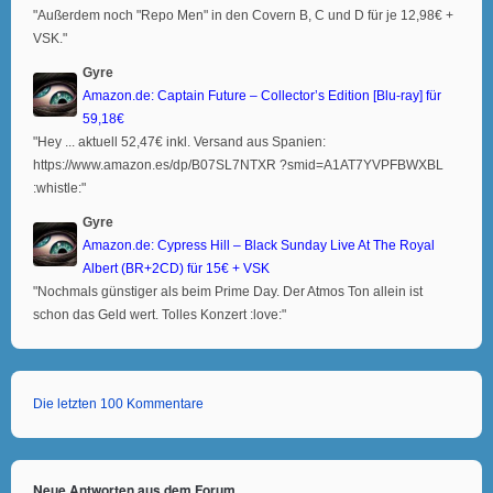
"Außerdem noch "Repo Men" in den Covern B, C und D für je 12,98€ +
VSK."
Gyre
Amazon.de: Captain Future – Collector’s Edition [Blu-ray] für
59,18€
"Hey ... aktuell 52,47€ inkl. Versand aus Spanien:
https://www.amazon.es/dp/B07SL7NTXR ?smid=A1AT7YVPFBWXBL
:whistle:"
Gyre
Amazon.de: Cypress Hill – Black Sunday Live At The Royal
Albert (BR+2CD) für 15€ + VSK
"Nochmals günstiger als beim Prime Day. Der Atmos Ton allein ist
schon das Geld wert. Tolles Konzert :love:"
Die letzten 100 Kommentare
Neue Antworten aus dem Forum