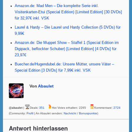
o
p
Amazon.de: Mad Men – Die komplette Serie inkl.
k
Visitenkarten-Etui (Special Edition) [Limited Edition] [30 DVDs]
für 32,97€ inkl. VSK
Laurel & Hardy – Die Laurel und Hardy Collection (5 DVDs) für
9,99€
Amazon.de: Die Muppet Show – Staffel 1 (Special Edition im
Digipack, beflockter Schuber) [Limited Edition] [4 DVDs] für
23,97€
Buecher.de/Hugendubel.de: Unsere Mütter, unsere Väter –
Special Edition [3 DVDs] für 7,99€ inkl. VSK
Von
Abaulet
@abaulet
|
Deals:
351
Hot Votes erhalten: 2265
Kommentare:
2724
(Community:
Profil
| An Abaulet senden:
Nachricht
/
Bonuspunkte
)
Antwort hinterlassen