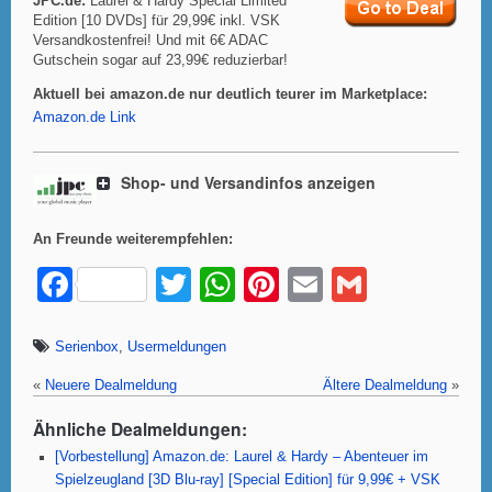
JPC.de:
Laurel & Hardy Special Limited
Edition [10 DVDs] für 29,99€ inkl. VSK
Versandkostenfrei! Und mit 6€ ADAC
Gutschein sogar auf 23,99€ reduzierbar!
Aktuell bei amazon.de nur deutlich teurer im Marketplace:
Amazon.de Link
Shop- und Versandinfos anzeigen
An Freunde weiterempfehlen:
F
T
W
Pi
E
G
a
wi
h
nt
m
m
c
tt
at
er
ail
ail
Serienbox
,
Usermeldungen
e
er
s
e
«
Neuere Dealmeldung
Ältere Dealmeldung
»
b
A
st
Ähnliche Dealmeldungen:
o
p
[Vorbestellung] Amazon.de: Laurel & Hardy – Abenteuer im
Spielzeugland [3D Blu-ray] [Special Edition] für 9,99€ + VSK