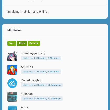
Im Moment ist niemand online.
Mitglieder
Neu
Aktiv
Beliebt
homeboygermany
aktiv vor 2 Stunden, 2 Minuten
Shane54
aktiv vor 3 Stunden, 2 Minuten
Robert Bergholz
aktiv vor 4 Stunden, 55 Minuten
hal9000b
aktiv vor 5 Stunden, 17 Minuten
Admin