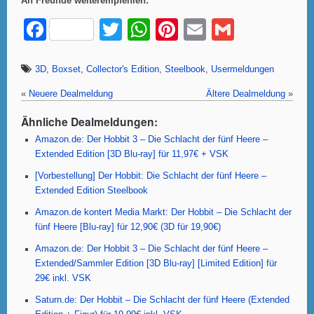
An Freunde weiterempfehlen:
F
T
W
Pi
E
G
a
wi
h
nt
m
m
c
tt
at
er
ail
ail
3D
,
Boxset
,
Collector's Edition
,
Steelbook
,
Usermeldungen
e
er
s
e
«
Neuere Dealmeldung
Ältere Dealmeldung
»
b
A
st
Ähnliche Dealmeldungen:
o
p
Amazon.de: Der Hobbit 3 – Die Schlacht der fünf Heere –
Extended Edition [3D Blu-ray] für 11,97€ + VSK
o
p
[Vorbestellung] Der Hobbit: Die Schlacht der fünf Heere –
k
Extended Edition Steelbook
Amazon.de kontert Media Markt: Der Hobbit – Die Schlacht der
fünf Heere [Blu-ray] für 12,90€ (3D für 19,90€)
Amazon.de: Der Hobbit 3 – Die Schlacht der fünf Heere –
Extended/Sammler Edition [3D Blu-ray] [Limited Edition] für
29€ inkl. VSK
Saturn.de: Der Hobbit – Die Schlacht der fünf Heere (Extended