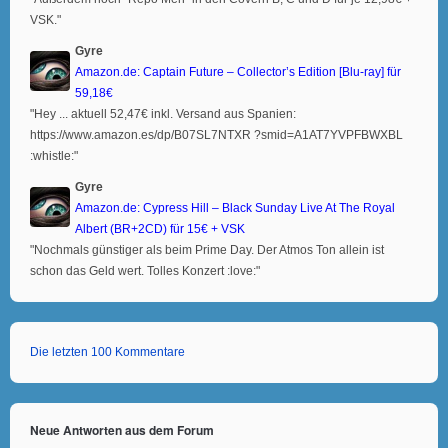
VSK."
Gyre
Amazon.de: Captain Future – Collector’s Edition [Blu-ray] für
59,18€
"Hey ... aktuell 52,47€ inkl. Versand aus Spanien:
https://www.amazon.es/dp/B07SL7NTXR ?smid=A1AT7YVPFBWXBL
:whistle:"
Gyre
Amazon.de: Cypress Hill – Black Sunday Live At The Royal
Albert (BR+2CD) für 15€ + VSK
"Nochmals günstiger als beim Prime Day. Der Atmos Ton allein ist
schon das Geld wert. Tolles Konzert :love:"
Die letzten 100 Kommentare
Neue Antworten aus dem Forum