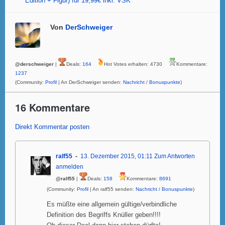
Edition + Figur) für 19,99€ inkl. VSK
Von
DerSchweiger
@derschweiger
|
Deals:
164
Hot Votes erhalten: 4730
Kommentare:
1237
(Community:
Profil
| An DerSchweiger senden:
Nachricht
/
Bonuspunkte
)
16 Kommentare
Direkt Kommentar posten
ralf55
13. Dezember 2015, 01:11
Zum Antworten
anmelden
@ralf55
|
Deals:
158
Kommentare:
8691
(Community:
Profil
| An ralf55 senden:
Nachricht
/
Bonuspunkte
)
Es müßte eine allgemein gültige/verbindliche
Definition des Begriffs Knüller geben!!!!