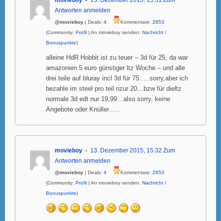
Antworten anmelden
@movieboy
| Deals:
4
Kommentare:
2853
(Community:
Profil
| An movieboy senden:
Nachricht
/
Bonuspunkte
)
alleine HdR Hobbit ist zu teuer – 3d für 25, da war
amazonien 5 euro günstiger ltz Woche – und alle
drei teile auf bluray incl 3d für 75…..sorry,aber ich
bezahle im steel pro teil nzur 20…bzw für dieltz
normale 3d edt nur 19,99…also sorry, keine
Angebote oder Knüller…..
movieboy
13. Dezember 2015, 15:32
Zum
Antworten anmelden
@movieboy
| Deals:
4
Kommentare:
2853
(Community:
Profil
| An movieboy senden:
Nachricht
/
Bonuspunkte
)