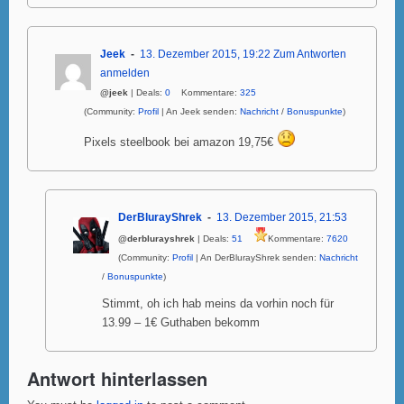
Jeek
13. Dezember 2015, 19:22
Zum Antworten
anmelden
@jeek
| Deals:
0
Kommentare:
325
(Community:
Profil
| An Jeek senden:
Nachricht
/
Bonuspunkte
)
Pixels steelbook bei amazon 19,75€
DerBlurayShrek
13. Dezember 2015, 21:53
@derblurayshrek
| Deals:
51
Kommentare:
7620
(Community:
Profil
| An DerBlurayShrek senden:
Nachricht
/
Bonuspunkte
)
Stimmt, oh ich hab meins da vorhin noch für
13.99 – 1€ Guthaben bekomm
Antwort hinterlassen