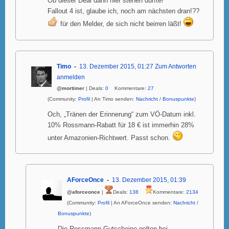
Ob dieser Deal dann hier stehen dürfte!
Fallout 4 ist, glaube ich, noch am nächsten dran!??
für den Melder, de sich nicht beirren läßt!
Timo
13. Dezember 2015, 01:27
Zum Antworten
anmelden
@mortimer
| Deals:
0
Kommentare:
27
(Community:
Profil
| An Timo senden:
Nachricht
/
Bonuspunkte
)
Och, „Tränen der Erinnerung“ zum VÖ-Datum inkl.
10% Rossmann-Rabatt für 18 € ist immerhin 28%
unter Amazonien-Richtwert. Passt schon.
AForceOnce
13. Dezember 2015, 01:39
@aforceonce
|
Deals:
138
Kommentare:
2134
(Community:
Profil
| An AForceOnce senden:
Nachricht
/
Bonuspunkte
)