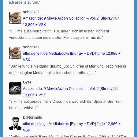
ich arbeite zu viel."
schnitzel
Amazon.de: 9 Movie Action Collection – Vol. 2 [Blu-ray] für
13,80€ + VSK
"9 Filme auf einen Streich. 13€ hören sich im ersten Moment
verlockend an, aber die meisten Filme sagen mir nichts."
schnitzel
ofbd.de: einige Mediabooks [Blu-ray + DVD] für je 12,98€ +
VSK
"Danke für die Meldung! :thump_up: Children of Men und Repo Men in
den besagten Mediabooks sind schon bereits seit…"
Gyre
Amazon.de: 9 Movie Action Collection – Vol. 2 [Blu-ray] für
13,80€ + VSK
"9 Filme auf gerade mal 3 Discs ... da wird sich der Spaß in Grenzen
halten... :whistle:"
DrNormalo
ofbd.de: einige Mediabooks [Blu-ray + DVD] für je 12,98€ +
VSK
"Außerdem noch "Repo Men" in den Covern B, C und D für je 12,98€ +