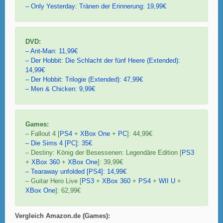
– Only Yesterday: Tränen der Erinnerung: 19,99€
DVD:
– Ant-Man: 11,99€
– Der Hobbit: Die Schlacht der fünf Heere (Extended):
14,99€
– Der Hobbit: Trilogie (Extended): 47,99€
– Men & Chicken: 9,99€
Games:
– Fallout 4 [
PS4
+
XBox One
+
PC
]: 44,99€
– Die Sims 4 [PC]: 35€
– Destiny: König der Besessenen: Legendäre Edition [
PS3
+
XBox 360
+
XBox One
]: 39,99€
– Tearaway unfolded [PS4]: 14,99€
– Guitar Hero Live [
PS3
+
XBox 360
+
PS4
+
WII U
+
XBox One
]: 62,99€
Vergleich Amazon.de (Games):