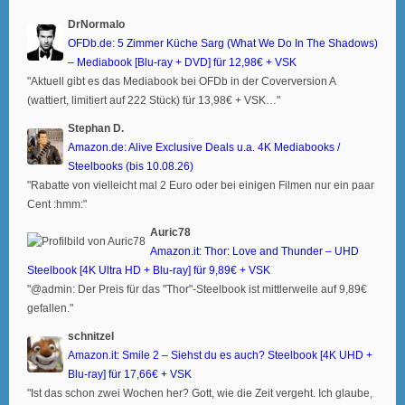
DrNormalo
OFDb.de: 5 Zimmer Küche Sarg (What We Do In The Shadows)
– Mediabook [Blu-ray + DVD] für 12,98€ + VSK
"Aktuell gibt es das Mediabook bei OFDb in der Coverversion A
(wattiert, limitiert auf 222 Stück) für 13,98€ + VSK…"
Stephan D.
Amazon.de: Alive Exclusive Deals u.a. 4K Mediabooks /
Steelbooks (bis 10.08.26)
"Rabatte von vielleicht mal 2 Euro oder bei einigen Filmen nur ein paar
Cent :hmm:"
Auric78
Amazon.it: Thor: Love and Thunder – UHD
Steelbook [4K Ultra HD + Blu-ray] für 9,89€ + VSK
"@admin: Der Preis für das "Thor"-Steelbook ist mittlerweile auf 9,89€
gefallen."
schnitzel
Amazon.it: Smile 2 – Siehst du es auch? Steelbook [4K UHD +
Blu-ray] für 17,66€ + VSK
"Ist das schon zwei Wochen her? Gott, wie die Zeit vergeht. Ich glaube,