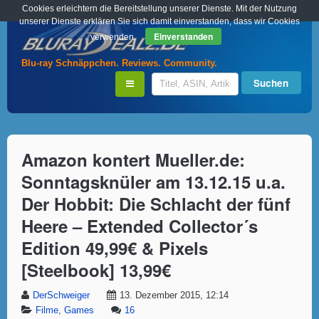
Cookies erleichtern die Bereitstellung unserer Dienste. Mit der Nutzung
unserer Dienste erklären Sie sich damit einverstanden, dass wir Cookies
Einverstanden
verwenden.
Blu-ray Schnäppchen. Reviews. Community.
Amazon kontert Mueller.de:
Sonntagsknüler am 13.12.15 u.a.
Der Hobbit: Die Schlacht der fünf
Heere – Extended Collector´s
Edition 49,99€ & Pixels
[Steelbook] 13,99€
DerSchweiger
13. Dezember 2015, 12:14
Filme
,
Games
16