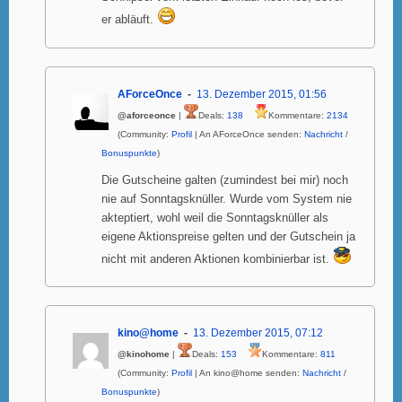
er abläuft.
AForceOnce
13. Dezember 2015, 01:56
@aforceonce
|
Deals:
138
Kommentare:
2134
(Community:
Profil
| An AForceOnce senden:
Nachricht
/
Bonuspunkte
)
Die Gutscheine galten (zumindest bei mir) noch
nie auf Sonntagsknüller. Wurde vom System nie
akteptiert, wohl weil die Sonntagsknüller als
eigene Aktionspreise gelten und der Gutschein ja
nicht mit anderen Aktionen kombinierbar ist.
kino@home
13. Dezember 2015, 07:12
@kinohome
|
Deals:
153
Kommentare:
811
(Community:
Profil
| An kino@home senden:
Nachricht
/
Bonuspunkte
)