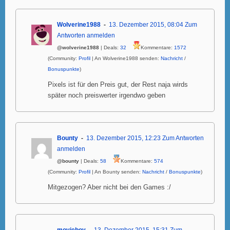
Wolverine1988
13. Dezember 2015, 08:04
Zum
Antworten anmelden
@wolverine1988
| Deals:
32
Kommentare:
1572
(Community:
Profil
| An Wolverine1988 senden:
Nachricht
/
Bonuspunkte
)
Pixels ist für den Preis gut, der Rest naja wirds
später noch preiswerter irgendwo geben
Bounty
13. Dezember 2015, 12:23
Zum Antworten
anmelden
@bounty
| Deals:
58
Kommentare:
574
(Community:
Profil
| An Bounty senden:
Nachricht
/
Bonuspunkte
)
Mitgezogen? Aber nicht bei den Games :/
movieboy
13. Dezember 2015, 15:31
Zum