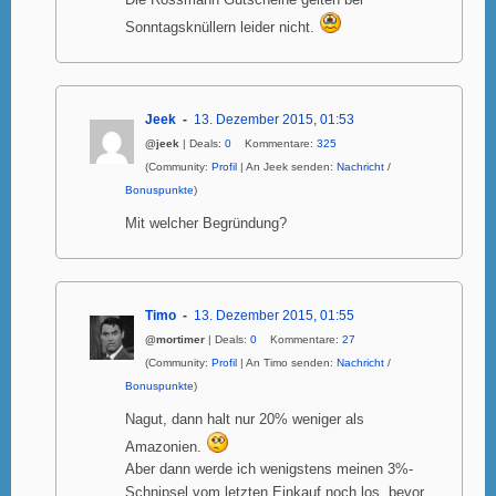
Die Rossmann Gutscheine gelten bei
Sonntagsknüllern leider nicht.
Jeek
13. Dezember 2015, 01:53
@jeek
| Deals:
0
Kommentare:
325
(Community:
Profil
| An Jeek senden:
Nachricht
/
Bonuspunkte
)
Mit welcher Begründung?
Timo
13. Dezember 2015, 01:55
@mortimer
| Deals:
0
Kommentare:
27
(Community:
Profil
| An Timo senden:
Nachricht
/
Bonuspunkte
)
Nagut, dann halt nur 20% weniger als
Amazonien.
Aber dann werde ich wenigstens meinen 3%-
Schnipsel vom letzten Einkauf noch los, bevor