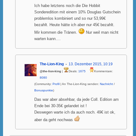
Ich habe letztens noch die Die Hobbit
Sonderedition mit einem 10% Douglas Gutschein
problemlos kombiniert und so nur 53,99€
bezahlt. Heute hätte ich aber nur 45€ bezahlt.
Mir kommen die Tränen.
Nur weil man nicht
warten kann….
The-Lion-King
13. Dezember 2015, 10:19
@the-lion-king
|
Deals:
1675
Kommentare:
8080
(Community:
Profil
| An The-Lion-King senden:
Nachricht
/
Bonuspunkte
)
Das war aber absehbar, da jede Coll. Edition am
Ende bei 30-35€ gelandet ist !
Deswegen warte ich da auch noch. 49€ ist ok,
aber da geht nochwas