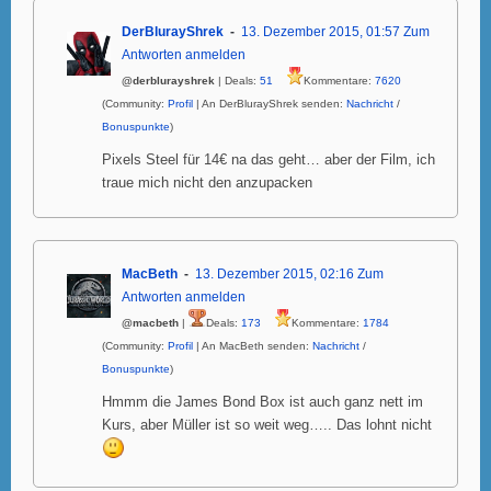
DerBlurayShrek
13. Dezember 2015, 01:57
Zum
Antworten anmelden
@derblurayshrek
| Deals:
51
Kommentare:
7620
(Community:
Profil
| An DerBlurayShrek senden:
Nachricht
/
Bonuspunkte
)
Pixels Steel für 14€ na das geht… aber der Film, ich
traue mich nicht den anzupacken
MacBeth
13. Dezember 2015, 02:16
Zum
Antworten anmelden
@macbeth
|
Deals:
173
Kommentare:
1784
(Community:
Profil
| An MacBeth senden:
Nachricht
/
Bonuspunkte
)
Hmmm die James Bond Box ist auch ganz nett im
Kurs, aber Müller ist so weit weg….. Das lohnt nicht