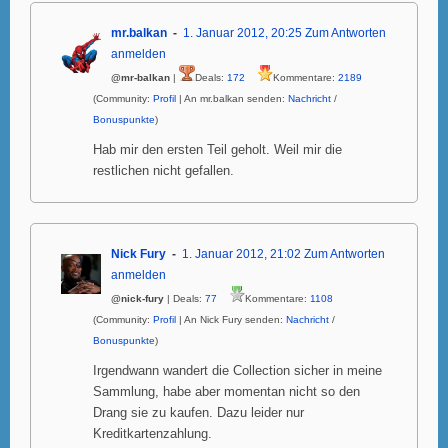
mr.balkan
1. Januar 2012, 20:25
Zum Antworten
anmelden
@mr-balkan
|
Deals:
172
Kommentare:
2189
(Community:
Profil
| An mr.balkan senden:
Nachricht
/
Bonuspunkte
)
Hab mir den ersten Teil geholt. Weil mir die
restlichen nicht gefallen.
Nick Fury
1. Januar 2012, 21:02
Zum Antworten
anmelden
@nick-fury
| Deals:
77
Kommentare:
1108
(Community:
Profil
| An Nick Fury senden:
Nachricht
/
Bonuspunkte
)
Irgendwann wandert die Collection sicher in meine
Sammlung, habe aber momentan nicht so den
Drang sie zu kaufen. Dazu leider nur
Kreditkartenzahlung.