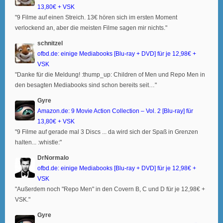
13,80€ + VSK
"9 Filme auf einen Streich. 13€ hören sich im ersten Moment
verlockend an, aber die meisten Filme sagen mir nichts."
schnitzel
ofbd.de: einige Mediabooks [Blu-ray + DVD] für je 12,98€ +
VSK
"Danke für die Meldung! :thump_up: Children of Men und Repo Men in
den besagten Mediabooks sind schon bereits seit…"
Gyre
Amazon.de: 9 Movie Action Collection – Vol. 2 [Blu-ray] für
13,80€ + VSK
"9 Filme auf gerade mal 3 Discs ... da wird sich der Spaß in Grenzen
halten... :whistle:"
DrNormalo
ofbd.de: einige Mediabooks [Blu-ray + DVD] für je 12,98€ +
VSK
"Außerdem noch "Repo Men" in den Covern B, C und D für je 12,98€ +
VSK."
Gyre