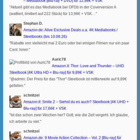
– Mediabook [Blu-ray + DVD] für 12,98€ + VSK
"Aktuell gibt es das Mediabook bei OFDb in der Coverversion A
(wattiert, limitiert auf 222 Stück) für 13,98€ + VSK…"
Stephan D.
Amazon.de: Alive Exclusive Deals u.a. 4K Mediabooks /
Steelbooks (bis 10.08.26)
"Rabatte von vielleicht mal 2 Euro oder bei einigen Filmen nur ein paar
Cent :hmm:"
Auric78
Amazon.it: Thor: Love and Thunder – UHD
Steelbook [4K Ultra HD + Blu-ray] für 9,89€ + VSK
"@admin: Der Preis für das "Thor"-Steelbook ist mittlerweile auf 9,89€
gefallen."
schnitzel
Amazon.it: Smile 2 – Siehst du es auch? Steelbook [4K UHD +
Blu-ray] für 17,66€ + VSK
"Ist das schon zwei Wochen her? Gott, wie die Zeit vergeht. Ich glaube,
ich arbeite zu viel."
schnitzel
Amazon.de: 9 Movie Action Collection – Vol. 2 [Blu-ray] für