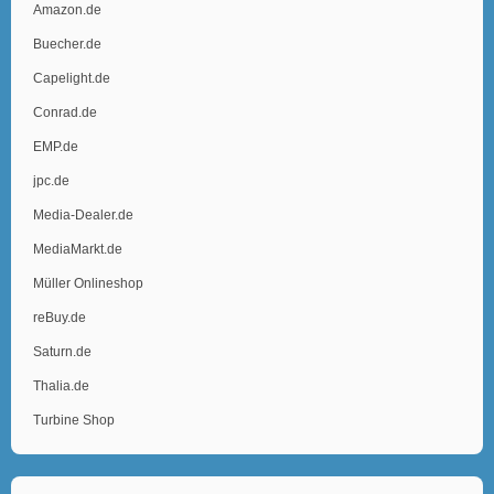
Amazon.de
Buecher.de
Capelight.de
Conrad.de
EMP.de
jpc.de
Media-Dealer.de
MediaMarkt.de
Müller Onlineshop
reBuy.de
Saturn.de
Thalia.de
Turbine Shop