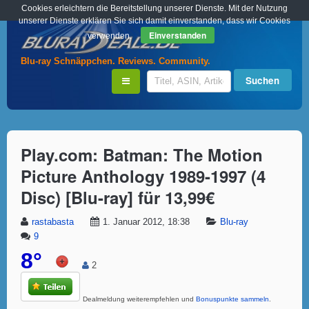
Cookies erleichtern die Bereitstellung unserer Dienste. Mit der Nutzung
unserer Dienste erklären Sie sich damit einverstanden, dass wir Cookies
Einverstanden
verwenden.
Blu-ray Schnäppchen. Reviews. Community.
Play.com: Batman: The Motion
Picture Anthology 1989-1997 (4
Disc) [Blu-ray] für 13,99€
rastabasta
1. Januar 2012, 18:38
Blu-ray
9
8°
2
Dealmeldung weiterempfehlen und
Bonuspunkte sammeln
.