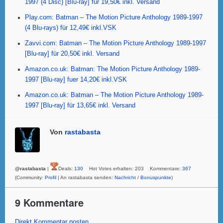
1997 (4 Disc) [Blu-ray] für 19,50€ inkl. Versand
o
p
Play.com: Batman – The Motion Picture Anthology 1989-1997
k
(4 Blu-rays) für 12,49€ inkl.VSK
Zavvi.com: Batman – The Motion Picture Anthology 1989-1997
[Blu-ray] für 20,50€ inkl. Versand
Amazon.co.uk: Batman: The Motion Picture Anthology 1989-
1997 [Blu-ray] fuer 14,20€ inkl.VSK
Amazon.co.uk: Batman – The Motion Picture Anthology 1989-
1997 [Blu-ray] für 13,65€ inkl. Versand
Von
rastabasta
@rastabasta
|
Deals:
130
Hot Votes erhalten: 203 Kommentare:
367
(Community:
Profil
| An rastabasta senden:
Nachricht
/
Bonuspunkte
)
9 Kommentare
Direkt Kommentar posten