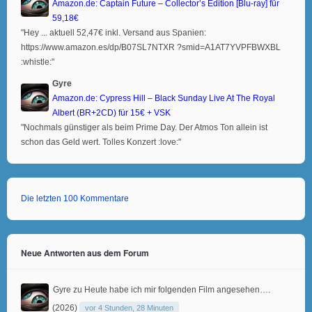
Amazon.de: Captain Future – Collector’s Edition [Blu-ray] für
59,18€
"Hey ... aktuell 52,47€ inkl. Versand aus Spanien:
https://www.amazon.es/dp/B07SL7NTXR ?smid=A1AT7YVPFBWXBL
:whistle:"
Gyre
Amazon.de: Cypress Hill – Black Sunday Live At The Royal
Albert (BR+2CD) für 15€ + VSK
"Nochmals günstiger als beim Prime Day. Der Atmos Ton allein ist
schon das Geld wert. Tolles Konzert :love:"
Die letzten 100 Kommentare
Neue Antworten aus dem Forum
Gyre
zu
Heute habe ich mir folgenden Film angesehen….
(2026)
vor 4 Stunden, 28 Minuten