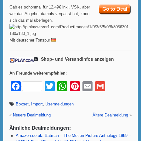
Gab es schonmal für 12,49€ inkl. VSK, aber
wer das Angebot damals verpasst hat, kann
sich das mal überlegen.
Mit deutscher Tonspur
Shop- und Versandinfos anzeigen
An Freunde weiterempfehlen:
F
T
W
Pi
E
G
a
wi
h
nt
m
m
c
tt
at
er
ail
ail
Boxset
,
Import
,
Usermeldungen
e
er
s
e
«
Neuere Dealmeldung
Ältere Dealmeldung
»
b
A
st
Ähnliche Dealmeldungen:
o
p
Amazon.co.uk: Batman – The Motion Picture Anthology 1989 –