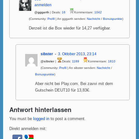
anmelden
@gggarth
| Deals:
16
Kommentare:
1042
(Community:
Profil
| An gggarth senden:
Nachricht
/
Bonuspunkte
)
Derzeit ist die Box wieder für 14,27 verfügbar.
sibster
3. Oktober 2013, 23:14
@sibster
|
Deals:
1189
Kommentare:
1810
(Community:
Profil
| An sibster senden:
Nachricht
/
Bonuspunkte
)
Aber nicht bei Play.com. Bei zavvi mit dem
Gutschein DEUT10 für 13,83€.
Antwort hinterlassen
You must be
logged in
to post a comment.
Direkt anmelden mit: