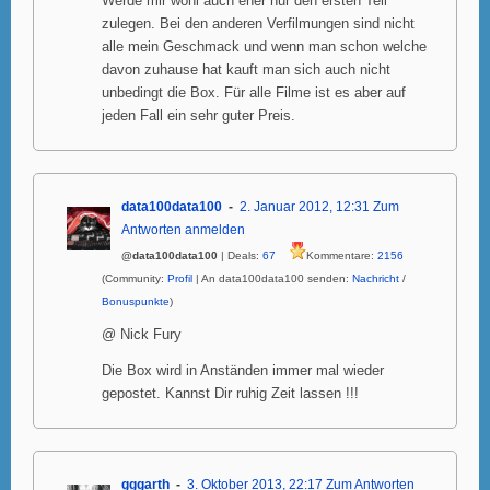
Werde mir wohl auch eher nur den ersten Teil
zulegen. Bei den anderen Verfilmungen sind nicht
alle mein Geschmack und wenn man schon welche
davon zuhause hat kauft man sich auch nicht
unbedingt die Box. Für alle Filme ist es aber auf
jeden Fall ein sehr guter Preis.
data100data100
2. Januar 2012, 12:31
Zum
Antworten anmelden
@data100data100
| Deals:
67
Kommentare:
2156
(Community:
Profil
| An data100data100 senden:
Nachricht
/
Bonuspunkte
)
@ Nick Fury
Die Box wird in Anständen immer mal wieder
gepostet. Kannst Dir ruhig Zeit lassen !!!
gggarth
3. Oktober 2013, 22:17
Zum Antworten