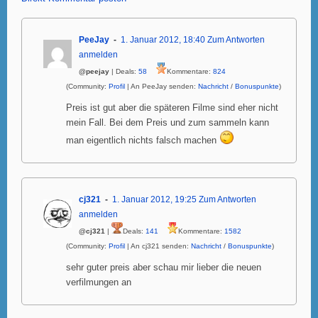
PeeJay
1. Januar 2012, 18:40
Zum Antworten
anmelden
@peejay
| Deals:
58
Kommentare:
824
(Community:
Profil
| An PeeJay senden:
Nachricht
/
Bonuspunkte
)
Preis ist gut aber die späteren Filme sind eher nicht
mein Fall. Bei dem Preis und zum sammeln kann
man eigentlich nichts falsch machen
cj321
1. Januar 2012, 19:25
Zum Antworten
anmelden
@cj321
|
Deals:
141
Kommentare:
1582
(Community:
Profil
| An cj321 senden:
Nachricht
/
Bonuspunkte
)
sehr guter preis aber schau mir lieber die neuen
verfilmungen an