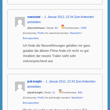
sweetowl
1. Januar 2012, 22:34
Zum Antworten
anmelden
@keinohrhase
| Deals:
93
Kommentare:
1558
(Community:
Profil
| An sweetowl senden:
Nachricht
/
Bonuspunkte
)
Ich finde die Neuverfilmungen gefallen mir ganz
gutaber die älteren Filme finde ich nicht so gut.
Vorallem der neuste Trailer sieht sehr
vielversprechend aus
jedi-knight
1. Januar 2012, 22:43
Zum Antworten
anmelden
@jedi-knight
| Deals:
21
Kommentare:
891
(Community:
Profil
| An jedi-knight senden:
Nachricht
/
Bonuspunkte
)