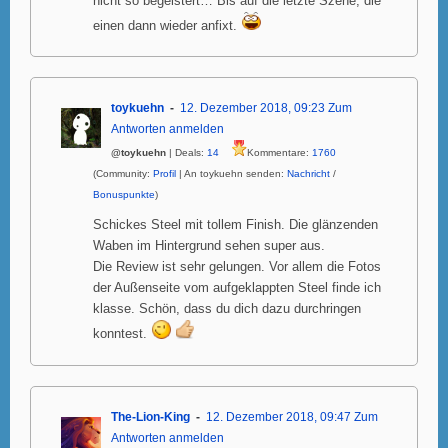
nicht so begeistert… Bis auf die letzte Szene, die
einen dann wieder anfixt.
toykuehn
12. Dezember 2018, 09:23
Zum
Antworten anmelden
@toykuehn
| Deals:
14
Kommentare:
1760
(Community:
Profil
| An toykuehn senden:
Nachricht
/
Bonuspunkte
)
Schickes Steel mit tollem Finish. Die glänzenden
Waben im Hintergrund sehen super aus.
Die Review ist sehr gelungen. Vor allem die Fotos
der Außenseite vom aufgeklappten Steel finde ich
klasse. Schön, dass du dich dazu durchringen
konntest.
The-Lion-King
12. Dezember 2018, 09:47
Zum
Antworten anmelden