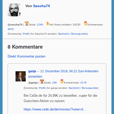
Von
Sascha74
@sascha74
|
Deals:
1246
Hot Votes erhalten: 24230
Kommentare:
4976
(Community:
Profil
| An Sascha74 senden:
Nachricht
/
Bonuspunkte
)
8 Kommentare
Direkt Kommentar posten
ganja
12. Dezember 2018, 06:22
Zum Antworten
anmelden
@ganja
|
Deals:
158
Kommentare:
2179
(Community:
Profil
| An ganja senden:
Nachricht
/
Bonuspunkte
)
Bei CeDe.de für 24,99€ zu bestellen, super für die
Gutschein Aktion zu nutzen.
https://www.cede.de/de/movies/?view=d...