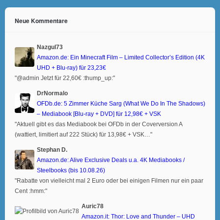
Neue Kommentare
Nazgul73
Amazon.de: Ein Minecraft Film – Limited Collector’s Edition (4K
UHD + Blu-ray) für 23,23€
"@admin Jetzt für 22,60€ :thump_up:"
DrNormalo
OFDb.de: 5 Zimmer Küche Sarg (What We Do In The Shadows)
– Mediabook [Blu-ray + DVD] für 12,98€ + VSK
"Aktuell gibt es das Mediabook bei OFDb in der Coverversion A
(wattiert, limitiert auf 222 Stück) für 13,98€ + VSK…"
Stephan D.
Amazon.de: Alive Exclusive Deals u.a. 4K Mediabooks /
Steelbooks (bis 10.08.26)
"Rabatte von vielleicht mal 2 Euro oder bei einigen Filmen nur ein paar
Cent :hmm:"
Auric78
Amazon.it: Thor: Love and Thunder – UHD