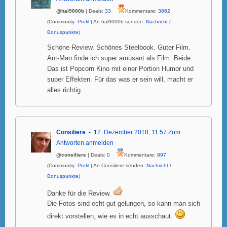
@hal9000b
| Deals:
33
Kommentare:
3862
(Community:
Profil
| An hal9000b senden:
Nachricht
/
Bonuspunkte
)
Schöne Review. Schönes Steelbook. Guter Film.
Ant-Man finde ich super amüsant als Film. Beide.
Das ist Popcorn Kino mit einer Portion Humor und
super Effekten. Für das was er sein will, macht er
alles richtig.
Consiliere
12. Dezember 2018, 11:57
Zum
Antworten anmelden
@consiliere
| Deals:
0
Kommentare:
997
(Community:
Profil
| An Consiliere senden:
Nachricht
/
Bonuspunkte
)
Danke für die Review.
Die Fotos sind echt gut gelungen, so kann man sich
direkt vorstellen, wie es in echt ausschaut.