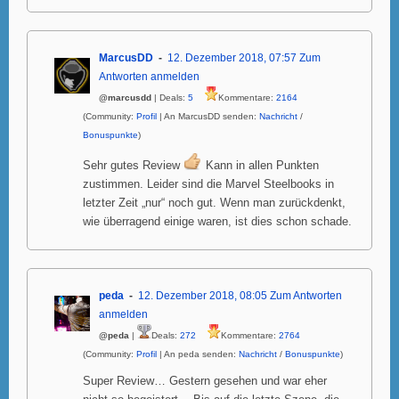
MarcusDD
12. Dezember 2018, 07:57
Zum
Antworten anmelden
@marcusdd
| Deals:
5
Kommentare:
2164
(Community:
Profil
| An MarcusDD senden:
Nachricht
/
Bonuspunkte
)
Sehr gutes Review
Kann in allen Punkten
zustimmen. Leider sind die Marvel Steelbooks in
letzter Zeit „nur“ noch gut. Wenn man zurückdenkt,
wie überragend einige waren, ist dies schon schade.
peda
12. Dezember 2018, 08:05
Zum Antworten
anmelden
@peda
|
Deals:
272
Kommentare:
2764
(Community:
Profil
| An peda senden:
Nachricht
/
Bonuspunkte
)
Super Review… Gestern gesehen und war eher