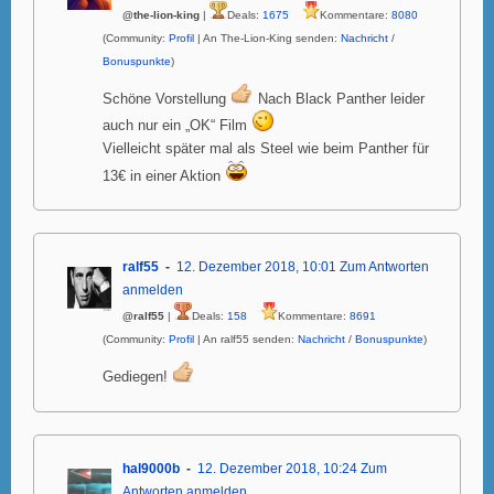
@the-lion-king
|
Deals:
1675
Kommentare:
8080
(Community:
Profil
| An The-Lion-King senden:
Nachricht
/
Bonuspunkte
)
Schöne Vorstellung
Nach Black Panther leider
auch nur ein „OK“ Film
Vielleicht später mal als Steel wie beim Panther für
13€ in einer Aktion
ralf55
12. Dezember 2018, 10:01
Zum Antworten
anmelden
@ralf55
|
Deals:
158
Kommentare:
8691
(Community:
Profil
| An ralf55 senden:
Nachricht
/
Bonuspunkte
)
Gediegen!
hal9000b
12. Dezember 2018, 10:24
Zum
Antworten anmelden