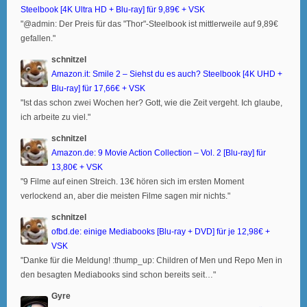
Steelbook [4K Ultra HD + Blu-ray] für 9,89€ + VSK
"@admin: Der Preis für das "Thor"-Steelbook ist mittlerweile auf 9,89€
gefallen."
schnitzel
Amazon.it: Smile 2 – Siehst du es auch? Steelbook [4K UHD +
Blu-ray] für 17,66€ + VSK
"Ist das schon zwei Wochen her? Gott, wie die Zeit vergeht. Ich glaube,
ich arbeite zu viel."
schnitzel
Amazon.de: 9 Movie Action Collection – Vol. 2 [Blu-ray] für
13,80€ + VSK
"9 Filme auf einen Streich. 13€ hören sich im ersten Moment
verlockend an, aber die meisten Filme sagen mir nichts."
schnitzel
ofbd.de: einige Mediabooks [Blu-ray + DVD] für je 12,98€ +
VSK
"Danke für die Meldung! :thump_up: Children of Men und Repo Men in
den besagten Mediabooks sind schon bereits seit…"
Gyre