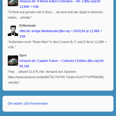
Amazon.de: 9 Movie Action Collection – Vol. 2 [Blu-ray] für
13,80€ + VSK
"9 Filme auf gerade mal 3 Discs ... da wird sich der Spaß in Grenzen
halten... :whistle:"
DrNormalo
ofbd.de: einige Mediabooks [Blu-ray + DVD] für je 12,98€ +
VSK
"Außerdem noch "Repo Men" in den Covern B, C und D für je 12,98€ +
VSK."
Gyre
Amazon.de: Captain Future – Collector’s Edition [Blu-ray] für
59,18€
"Hey ... aktuell 52,47€ inkl. Versand aus Spanien:
https://www.amazon.es/dp/B07SL7NTXR ?smid=A1AT7YVPFBWXBL
:whistle:"
Die letzten 100 Kommentare