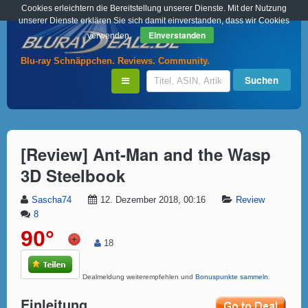
Cookies erleichtern die Bereitstellung unserer Dienste. Mit der Nutzung
unserer Dienste erklären Sie sich damit einverstanden, dass wir Cookies
Einverstanden
verwenden.
Blu-ray Schnäppchen. Reviews. Community.
[Review] Ant-Man and the Wasp
3D Steelbook
Sascha74
12. Dezember 2018, 00:16
Review
8
90°
18
Dealmeldung weiterempfehlen und
Bonuspunkte sammeln
.
Einleitung