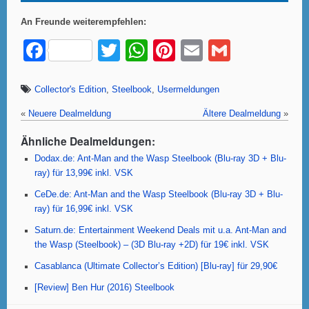
An Freunde weiterempfehlen:
F
T
W
Pi
E
G
a
wi
h
nt
m
m
c
tt
at
er
ail
ail
Collector's Edition
,
Steelbook
,
Usermeldungen
e
er
s
e
«
Neuere Dealmeldung
Ältere Dealmeldung
»
b
A
st
Ähnliche Dealmeldungen:
o
p
Dodax.de: Ant-Man and the Wasp Steelbook (Blu-ray 3D + Blu-
ray) für 13,99€ inkl. VSK
o
p
CeDe.de: Ant-Man and the Wasp Steelbook (Blu-ray 3D + Blu-
k
ray) für 16,99€ inkl. VSK
Saturn.de: Entertainment Weekend Deals mit u.a. Ant-Man and
the Wasp (Steelbook) – (3D Blu-ray +2D) für 19€ inkl. VSK
Casablanca (Ultimate Collector’s Edition) [Blu-ray] für 29,90€
[Review] Ben Hur (2016) Steelbook