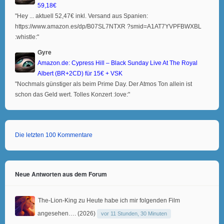
59,18€
"Hey ... aktuell 52,47€ inkl. Versand aus Spanien:
https://www.amazon.es/dp/B07SL7NTXR ?smid=A1AT7YVPFBWXBL
:whistle:"
Gyre
Amazon.de: Cypress Hill – Black Sunday Live At The Royal
Albert (BR+2CD) für 15€ + VSK
"Nochmals günstiger als beim Prime Day. Der Atmos Ton allein ist
schon das Geld wert. Tolles Konzert :love:"
Die letzten 100 Kommentare
Neue Antworten aus dem Forum
The-Lion-King
zu
Heute habe ich mir folgenden Film
angesehen…. (2026)
vor 11 Stunden, 30 Minuten