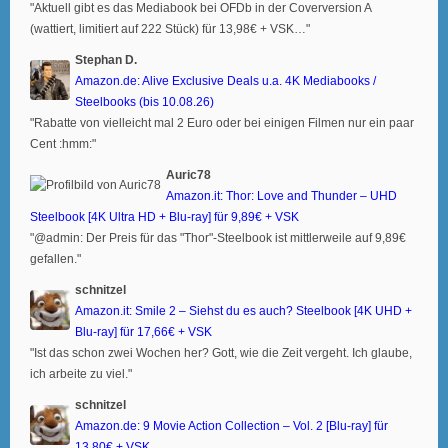
"Aktuell gibt es das Mediabook bei OFDb in der Coverversion A
(wattiert, limitiert auf 222 Stück) für 13,98€ + VSK…"
Stephan D.
Amazon.de: Alive Exclusive Deals u.a. 4K Mediabooks /
Steelbooks (bis 10.08.26)
"Rabatte von vielleicht mal 2 Euro oder bei einigen Filmen nur ein paar
Cent :hmm:"
Auric78
Amazon.it: Thor: Love and Thunder – UHD
Steelbook [4K Ultra HD + Blu-ray] für 9,89€ + VSK
"@admin: Der Preis für das "Thor"-Steelbook ist mittlerweile auf 9,89€
gefallen."
schnitzel
Amazon.it: Smile 2 – Siehst du es auch? Steelbook [4K UHD +
Blu-ray] für 17,66€ + VSK
"Ist das schon zwei Wochen her? Gott, wie die Zeit vergeht. Ich glaube,
ich arbeite zu viel."
schnitzel
Amazon.de: 9 Movie Action Collection – Vol. 2 [Blu-ray] für
13,80€ + VSK