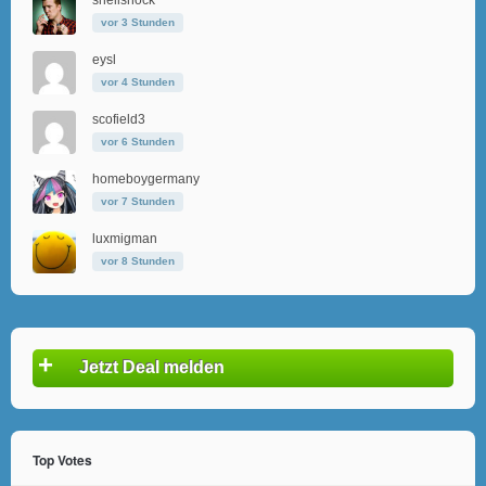
shellshock
vor 3 Stunden
eysl
vor 4 Stunden
scofield3
vor 6 Stunden
homeboygermany
vor 7 Stunden
luxmigman
vor 8 Stunden
+
Jetzt Deal melden
Top Votes