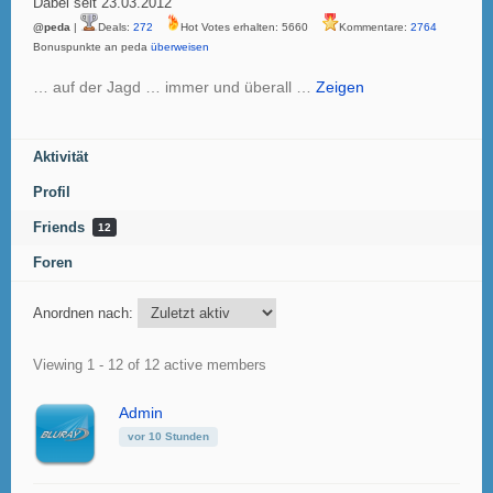
Dabei seit 23.03.2012
@peda
|
Deals:
272
Hot Votes erhalten: 5660
Kommentare:
2764
Bonuspunkte an peda
überweisen
… auf der Jagd … immer und überall …
Zeigen
Aktivität
Profil
Friends
12
Foren
Anordnen nach:
Friends
Viewing 1 - 12 of 12 active members
Admin
vor 10 Stunden