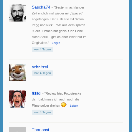
Sascha74
- "Gestern nach langer
Zeit endlich mal wieder mit „Spaced“
angefangen. Der Kultserie mit Simon
Pegg und Nick Frost aus dem späten
90ern. Einfach nur genial ! Ich Liebe
diese Serie – gibt es aber leider nur im
Originalton."
Zeigen
vor 4 Tagen
schnitzel
vor 4 Tagen
fkklol
- "Review hier, Fotostrecke
da…bald muss ich auch noch die
Filme selber drehen
"
Zeigen
vor 9 Tagen
Thanassi