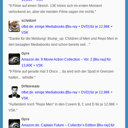
"9 Filme auf einen Streich. 13€ hören sich im ersten Moment
verlockend an, aber die meisten Filme sagen mir nichts."
schnitzel
ofbd.de: einige Mediabooks [Blu-ray + DVD] für je 12,98€ +
VSK
"Danke für die Meldung! :thump_up: Children of Men und Repo Men in
den besagten Mediabooks sind schon bereits seit…"
Gyre
Amazon.de: 9 Movie Action Collection – Vol. 2 [Blu-ray] für
13,80€ + VSK
"9 Filme auf gerade mal 3 Discs ... da wird sich der Spaß in Grenzen
halten... :whistle:"
DrNormalo
ofbd.de: einige Mediabooks [Blu-ray + DVD] für je 12,98€ +
VSK
"Außerdem noch "Repo Men" in den Covern B, C und D für je 12,98€ +
VSK."
Gyre
Amazon.de: Captain Future – Collector’s Edition [Blu-ray] für