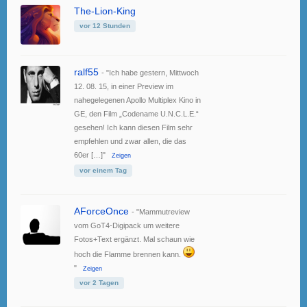
The-Lion-King
vor 12 Stunden
ralf55
- "Ich habe gestern, Mittwoch
12. 08. 15, in einer Preview im
nahegelegenen Apollo Multiplex Kino in
GE, den Film „Codename U.N.C.L.E.“
gesehen! Ich kann diesen Film sehr
empfehlen und zwar allen, die das
60er […]"
Zeigen
vor einem Tag
AForceOnce
- "Mammutreview
vom GoT4-Digipack um weitere
Fotos+Text ergänzt. Mal schaun wie
hoch die Flamme brennen kann.
"
Zeigen
vor 2 Tagen