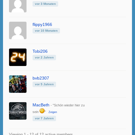
vor 3 Monaten
flippy1966
vor 10 Monaten
Tobi206
vor 2 Jahren
bvb2307
vor 5 Jahren
MacBeth
- "Schön wieder hier zu
sein
"
Zeigen
vor 7 Jahren
Viewing 1 - 12 of 12 active members