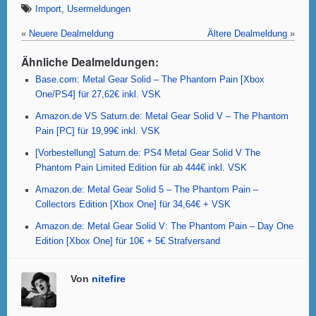
c
tt
at
er
ail
ail
Import
,
Usermeldungen
e
er
s
e
«
Neuere Dealmeldung
Ältere Dealmeldung
»
b
A
st
Ähnliche Dealmeldungen:
o
p
Base.com: Metal Gear Solid – The Phantom Pain [Xbox
One/PS4] für 27,62€ inkl. VSK
o
p
Amazon.de VS Saturn.de: Metal Gear Solid V – The Phantom
k
Pain [PC] für 19,99€ inkl. VSK
[Vorbestellung] Saturn.de: PS4 Metal Gear Solid V The
Phantom Pain Limited Edition für ab 444€ inkl. VSK
Amazon.de: Metal Gear Solid 5 – The Phantom Pain –
Collectors Edition [Xbox One] für 34,64€ + VSK
Amazon.de: Metal Gear Solid V: The Phantom Pain – Day One
Edition [Xbox One] für 10€ + 5€ Strafversand
Von
nitefire