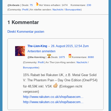
@kvbeats
| Deals:
75
Hot Votes erhalten: 1474 Kommentare:
230
(Community:
Profil
| An nitefire senden:
Nachricht
/
Bonuspunkte
)
1 Kommentar
Direkt Kommentar posten
The-Lion-King
26. August 2015, 12:54
Zum
Antworten anmelden
@the-lion-king
|
Deals:
1675
Kommentare:
8080
(Community:
Profil
| An The-Lion-King senden:
Nachricht
/
Bonuspunkte
)
15% Rabatt bei Rakuten UK, z.B. Metal Gear Solid
V: The Phantom Pain – Day One Edition (One/PS4)
für 48,59€ inkl. VSK
(Einloggen nicht
vergessen)
http://www.rakuten.co.uk/shop/basecom...
http://www.rakuten.co.uk/shop/basecom...