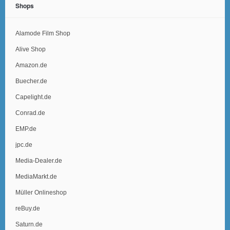
Shops
Alamode Film Shop
Alive Shop
Amazon.de
Buecher.de
Capelight.de
Conrad.de
EMP.de
jpc.de
Media-Dealer.de
MediaMarkt.de
Müller Onlineshop
reBuy.de
Saturn.de