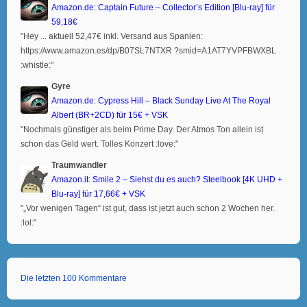
Amazon.de: Captain Future – Collector’s Edition [Blu-ray] für
59,18€
"Hey ... aktuell 52,47€ inkl. Versand aus Spanien:
https://www.amazon.es/dp/B07SL7NTXR ?smid=A1AT7YVPFBWXBL
:whistle:"
Gyre
Amazon.de: Cypress Hill – Black Sunday Live At The Royal
Albert (BR+2CD) für 15€ + VSK
"Nochmals günstiger als beim Prime Day. Der Atmos Ton allein ist
schon das Geld wert. Tolles Konzert :love:"
Traumwandler
Amazon.it: Smile 2 – Siehst du es auch? Steelbook [4K UHD +
Blu-ray] für 17,66€ + VSK
"„Vor wenigen Tagen“ ist gut, dass ist jetzt auch schon 2 Wochen her.
:lol:"
Die letzten 100 Kommentare