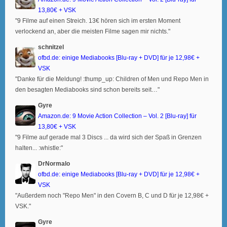
13,80€ + VSK
"9 Filme auf einen Streich. 13€ hören sich im ersten Moment
verlockend an, aber die meisten Filme sagen mir nichts."
schnitzel
ofbd.de: einige Mediabooks [Blu-ray + DVD] für je 12,98€ +
VSK
"Danke für die Meldung! :thump_up: Children of Men und Repo Men in
den besagten Mediabooks sind schon bereits seit…"
Gyre
Amazon.de: 9 Movie Action Collection – Vol. 2 [Blu-ray] für
13,80€ + VSK
"9 Filme auf gerade mal 3 Discs ... da wird sich der Spaß in Grenzen
halten... :whistle:"
DrNormalo
ofbd.de: einige Mediabooks [Blu-ray + DVD] für je 12,98€ +
VSK
"Außerdem noch "Repo Men" in den Covern B, C und D für je 12,98€ +
VSK."
Gyre