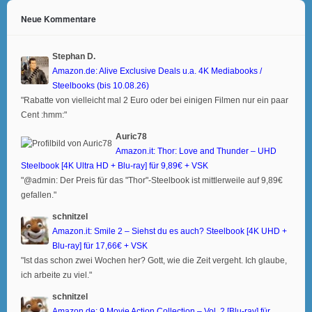
Neue Kommentare
Stephan D.
Amazon.de: Alive Exclusive Deals u.a. 4K Mediabooks /
Steelbooks (bis 10.08.26)
"Rabatte von vielleicht mal 2 Euro oder bei einigen Filmen nur ein paar
Cent :hmm:"
Auric78
Amazon.it: Thor: Love and Thunder – UHD
Steelbook [4K Ultra HD + Blu-ray] für 9,89€ + VSK
"@admin: Der Preis für das "Thor"-Steelbook ist mittlerweile auf 9,89€
gefallen."
schnitzel
Amazon.it: Smile 2 – Siehst du es auch? Steelbook [4K UHD +
Blu-ray] für 17,66€ + VSK
"Ist das schon zwei Wochen her? Gott, wie die Zeit vergeht. Ich glaube,
ich arbeite zu viel."
schnitzel
Amazon.de: 9 Movie Action Collection – Vol. 2 [Blu-ray] für