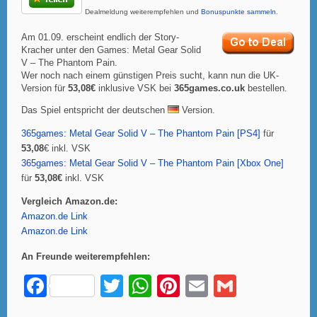
Dealmeldung weiterempfehlen und
Bonuspunkte sammeln
.
Am 01.09. erscheint endlich der Story-
Kracher unter den Games: Metal Gear Solid
V – The Phantom Pain.
Wer noch nach einem günstigen Preis sucht, kann nun die UK-
Version für
53,08€
inklusive VSK bei
365games.co.uk
bestellen.
Das Spiel entspricht der deutschen
Version.
365games: Metal Gear Solid V – The Phantom Pain [PS4]
für
53,08
€ inkl. VSK
365games: Metal Gear Solid V – The Phantom Pain [Xbox One]
für
53,08€
inkl. VSK
Vergleich Amazon.de:
Amazon.de Link
Amazon.de Link
An Freunde weiterempfehlen:
F
T
W
Pi
E
G
a
wi
h
nt
m
m