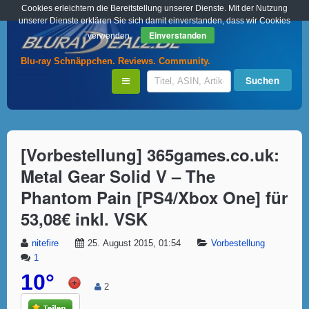
Cookies erleichtern die Bereitstellung unserer Dienste. Mit der Nutzung
unserer Dienste erklären Sie sich damit einverstanden, dass wir Cookies
Einverstanden
verwenden.
Blu-ray Schnäppchen. Reviews. Community.
[Vorbestellung] 365games.co.uk:
Metal Gear Solid V – The
Phantom Pain [PS4/Xbox One] für
53,08€ inkl. VSK
nitefire
25. August 2015, 01:54
Vorbestellung
1
10°
2