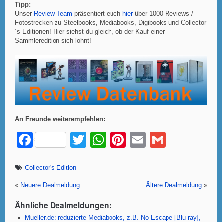
Tipp:
Unser
Review Team
präsentiert euch
hier
über 1000 Reviews /
Fotostrecken zu Steelbooks, Mediabooks, Digibooks und Collector
´s Editionen! Hier siehst du gleich, ob der Kauf einer
Sammleredition sich lohnt!
An Freunde weiterempfehlen:
F
T
W
Pi
E
G
a
wi
h
nt
m
m
c
tt
at
er
ail
ail
Collector's Edition
e
er
s
e
«
Neuere Dealmeldung
Ältere Dealmeldung
»
b
A
st
Ähnliche Dealmeldungen:
o
p
Mueller.de: reduzierte Mediabooks, z.B. No Escape [Blu-ray],