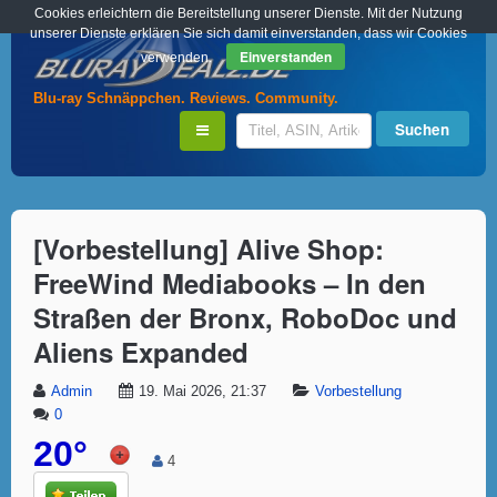
Cookies erleichtern die Bereitstellung unserer Dienste. Mit der Nutzung
unserer Dienste erklären Sie sich damit einverstanden, dass wir Cookies
Einverstanden
verwenden.
Blu-ray Schnäppchen. Reviews. Community.
[Vorbestellung] Alive Shop:
FreeWind Mediabooks – In den
Straßen der Bronx, RoboDoc und
Aliens Expanded
Admin
19. Mai 2026, 21:37
Vorbestellung
0
20°
4