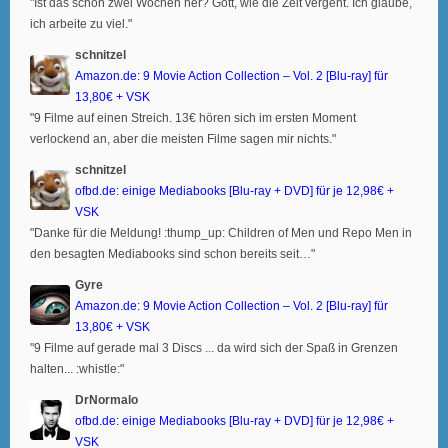
"Ist das schon zwei Wochen her? Gott, wie die Zeit vergeht. Ich glaube,
ich arbeite zu viel."
schnitzel
Amazon.de: 9 Movie Action Collection – Vol. 2 [Blu-ray] für
13,80€ + VSK
"9 Filme auf einen Streich. 13€ hören sich im ersten Moment
verlockend an, aber die meisten Filme sagen mir nichts."
schnitzel
ofbd.de: einige Mediabooks [Blu-ray + DVD] für je 12,98€ +
VSK
"Danke für die Meldung! :thump_up: Children of Men und Repo Men in
den besagten Mediabooks sind schon bereits seit…"
Gyre
Amazon.de: 9 Movie Action Collection – Vol. 2 [Blu-ray] für
13,80€ + VSK
"9 Filme auf gerade mal 3 Discs ... da wird sich der Spaß in Grenzen
halten... :whistle:"
DrNormalo
ofbd.de: einige Mediabooks [Blu-ray + DVD] für je 12,98€ +
VSK