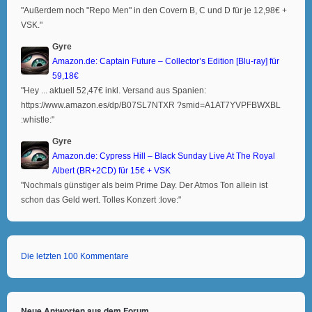
"Außerdem noch "Repo Men" in den Covern B, C und D für je 12,98€ +
VSK."
Gyre
Amazon.de: Captain Future – Collector’s Edition [Blu-ray] für
59,18€
"Hey ... aktuell 52,47€ inkl. Versand aus Spanien:
https://www.amazon.es/dp/B07SL7NTXR ?smid=A1AT7YVPFBWXBL
:whistle:"
Gyre
Amazon.de: Cypress Hill – Black Sunday Live At The Royal
Albert (BR+2CD) für 15€ + VSK
"Nochmals günstiger als beim Prime Day. Der Atmos Ton allein ist
schon das Geld wert. Tolles Konzert :love:"
Die letzten 100 Kommentare
Neue Antworten aus dem Forum