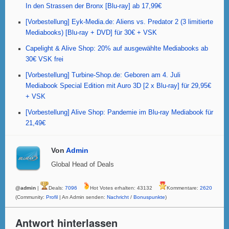
In den Strassen der Bronx [Blu-ray] ab 17,99€
o
p
[Vorbestellung] Eyk-Media.de: Aliens vs. Predator 2 (3 limitierte
k
Mediabooks) [Blu-ray + DVD] für 30€ + VSK
Capelight & Alive Shop: 20% auf ausgewählte Mediabooks ab
30€ VSK frei
[Vorbestellung] Turbine-Shop.de: Geboren am 4. Juli
Mediabook Special Edition mit Auro 3D [2 x Blu-ray] für 29,95€
+ VSK
[Vorbestellung] Alive Shop: Pandemie im Blu-ray Mediabook für
21,49€
Von
Admin
Global Head of Deals
@admin
|
Deals:
7096
Hot Votes erhalten: 43132
Kommentare:
2620
(Community:
Profil
| An Admin senden:
Nachricht
/
Bonuspunkte
)
Antwort hinterlassen