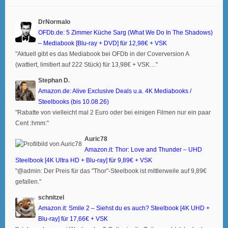
DrNormalo
OFDb.de: 5 Zimmer Küche Sarg (What We Do In The Shadows)
– Mediabook [Blu-ray + DVD] für 12,98€ + VSK
"Aktuell gibt es das Mediabook bei OFDb in der Coverversion A
(wattiert, limitiert auf 222 Stück) für 13,98€ + VSK…"
Stephan D.
Amazon.de: Alive Exclusive Deals u.a. 4K Mediabooks /
Steelbooks (bis 10.08.26)
"Rabatte von vielleicht mal 2 Euro oder bei einigen Filmen nur ein paar
Cent :hmm:"
Auric78
Amazon.it: Thor: Love and Thunder – UHD
Steelbook [4K Ultra HD + Blu-ray] für 9,89€ + VSK
"@admin: Der Preis für das "Thor"-Steelbook ist mittlerweile auf 9,89€
gefallen."
schnitzel
Amazon.it: Smile 2 – Siehst du es auch? Steelbook [4K UHD +
Blu-ray] für 17,66€ + VSK