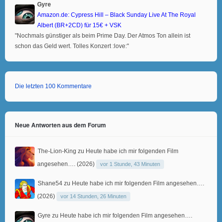
Gyre
Amazon.de: Cypress Hill – Black Sunday Live At The Royal
Albert (BR+2CD) für 15€ + VSK
"Nochmals günstiger als beim Prime Day. Der Atmos Ton allein ist
schon das Geld wert. Tolles Konzert :love:"
Die letzten 100 Kommentare
Neue Antworten aus dem Forum
The-Lion-King
zu
Heute habe ich mir folgenden Film
angesehen…. (2026)
vor 1 Stunde, 43 Minuten
Shane54
zu
Heute habe ich mir folgenden Film angesehen….
(2026)
vor 14 Stunden, 26 Minuten
Gyre
zu
Heute habe ich mir folgenden Film angesehen….