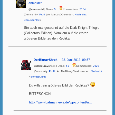
anmelden
@marcusdd
| Deals:
5
Kommentare:
2164
(Community:
Profil
| An MarcusDD senden:
Nachricht
/
Bonuspunkte
)
Bin auch mal gespannt auf die Dark Knight Trilogie
(Collectors Edition). Vorallem auf die ersten
größeren Bilder zu den Replika.
DerBlurayShrek
28. Juni 2013, 09:57
@derblurayshrek
| Deals:
51
Kommentare:
7620
(Community:
Profil
| An DerBlurayShrek senden:
Nachricht
/
Bonuspunkte
)
Du willst ein größeres Bild der Replikas?
BITTESCHÖN:
http://www.batmannews.de/wp-content/u...