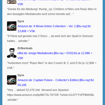
VSK
"Danke für die Meldung! :thump_up: Children of Men und Repo Men in
den besagten Mediabooks sind schon bereits seit…"
Gyre
Amazon.de: 9 Movie Action Collection – Vol. 2 [Blu-ray] für
13,80€ + VSK
"9 Filme auf gerade mal 3 Discs ... da wird sich der Spaß in Grenzen
halten... :whistle:"
DrNormalo
ofbd.de: einige Mediabooks [Blu-ray + DVD] für je 12,98€ +
VSK
"Außerdem noch "Repo Men" in den Covern B, C und D für je 12,98€ +
VSK."
Gyre
Amazon.de: Captain Future – Collector’s Edition [Blu-ray] für
59,18€
"Hey ... aktuell 52,47€ inkl. Versand aus Spanien:
https://www.amazon.es/dp/B07SL7NTXR ?smid=A1AT7YVPFBWXBL
:whistle:"