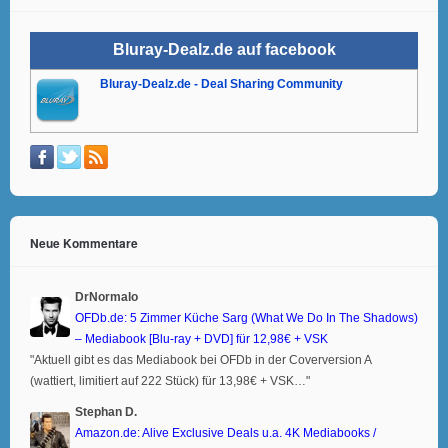
Bluray-Dealz.de auf facebook
Bluray-Dealz.de - Deal Sharing Community
Neue Kommentare
DrNormalo
OFDb.de: 5 Zimmer Küche Sarg (What We Do In The Shadows)
– Mediabook [Blu-ray + DVD] für 12,98€ + VSK
"Aktuell gibt es das Mediabook bei OFDb in der Coverversion A
(wattiert, limitiert auf 222 Stück) für 13,98€ + VSK…"
Stephan D.
Amazon.de: Alive Exclusive Deals u.a. 4K Mediabooks /