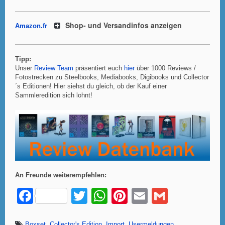
Shop- und Versandinfos anzeigen
Amazon.fr
Tipp:
Unser
Review Team
präsentiert euch
hier
über 1000 Reviews /
Fotostrecken zu Steelbooks, Mediabooks, Digibooks und Collector
´s Editionen! Hier siehst du gleich, ob der Kauf einer
Sammleredition sich lohnt!
An Freunde weiterempfehlen:
F
T
W
Pi
E
G
a
wi
h
nt
m
m
Boxset
,
Collector's Edition
,
Import
,
Usermeldungen