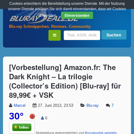
Cookies erleichtern die Bereitstellung unserer Dienste. Mit der Nutzung
unserer Dienste erklären Sie sich damit einverstanden, dass wir Cookies
Einverstanden
verwenden.
Blu-ray Schnäppchen. Reviews. Community.
[Vorbestellung] Amazon.fr: The
Dark Knight – La trilogie
(Collector’s Edition) [Blu-ray] für
89,99€ + VSK
Marcel
27. Juni 2013, 23:53
Blu-ray
7
30°
6
Dealmeldung weiterempfehlen und
Bonuspunkte sammeln
.