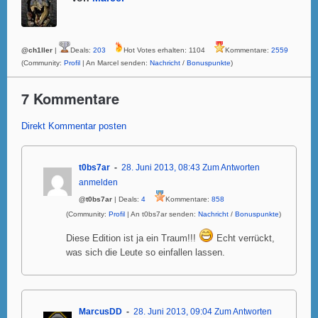
@ch1ller
|
Deals:
203
Hot Votes erhalten: 1104
Kommentare:
2559
(Community:
Profil
| An Marcel senden:
Nachricht
/
Bonuspunkte
)
7 Kommentare
Direkt Kommentar posten
t0bs7ar
28. Juni 2013, 08:43
Zum Antworten
anmelden
@t0bs7ar
| Deals:
4
Kommentare:
858
(Community:
Profil
| An t0bs7ar senden:
Nachricht
/
Bonuspunkte
)
Diese Edition ist ja ein Traum!!!
Echt verrückt,
was sich die Leute so einfallen lassen.
MarcusDD
28. Juni 2013, 09:04
Zum Antworten