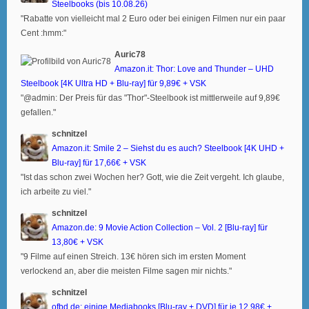
Steelbooks (bis 10.08.26)
"Rabatte von vielleicht mal 2 Euro oder bei einigen Filmen nur ein paar
Cent :hmm:"
Auric78
Amazon.it: Thor: Love and Thunder – UHD
Steelbook [4K Ultra HD + Blu-ray] für 9,89€ + VSK
"@admin: Der Preis für das "Thor"-Steelbook ist mittlerweile auf 9,89€
gefallen."
schnitzel
Amazon.it: Smile 2 – Siehst du es auch? Steelbook [4K UHD +
Blu-ray] für 17,66€ + VSK
"Ist das schon zwei Wochen her? Gott, wie die Zeit vergeht. Ich glaube,
ich arbeite zu viel."
schnitzel
Amazon.de: 9 Movie Action Collection – Vol. 2 [Blu-ray] für
13,80€ + VSK
"9 Filme auf einen Streich. 13€ hören sich im ersten Moment
verlockend an, aber die meisten Filme sagen mir nichts."
schnitzel
ofbd.de: einige Mediabooks [Blu-ray + DVD] für je 12,98€ +