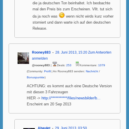
die ja deutschen Ton beinhaltet. Ich beobachte
mal den Preis bis zum Erscheinen. Vllt. tut sich
da ja noch was
wenn nicht wirds kurz vorher
storniert und dann warte ich auf den deutschen
Release.
Rooney883
28. Juni 2013, 15:20
Zum Antworten
anmelden
@rooney883
|
Deals:
253
Kommentare:
1079
(Community:
Profil
| An Rooney883 senden:
Nachricht
/
Bonuspunkte
)
ACHTUNG: es kommt auch eine Deutsche Version
mit diesen 3 Fahrzeugen
HIER ->
http://***********/files/newsbilder/b...
Erscheint am 20 Sep 2013
Abaulet
29. Juni 2013, 03:50