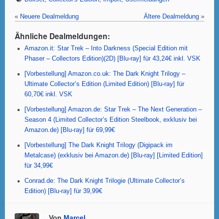
c
tt
at
er
ail
ail
e
er
s
e
«
Neuere Dealmeldung
Ältere Dealmeldung
»
b
A
st
Ähnliche Dealmeldungen:
o
p
Amazon.it: Star Trek – Into Darkness (Special Edition mit
Phaser – Collectors Edition)(2D) [Blu-ray] für 43,24€ inkl. VSK
o
p
[Vorbestellung] Amazon.co.uk: The Dark Knight Trilogy –
k
Ultimate Collector’s Edition (Limited Edition) [Blu-ray] für
60,70€ inkl. VSK
[Vorbestellung] Amazon.de: Star Trek – The Next Generation –
Season 4 (Limited Collector’s Edition Steelbook, exklusiv bei
Amazon.de) [Blu-ray] für 69,99€
[Vorbestellung] The Dark Knight Trilogy (Digipack im
Metalcase) (exklusiv bei Amazon.de) [Blu-ray] [Limited Edition]
für 34,99€
Conrad.de: The Dark Knight Trilogie (Ultimate Collector’s
Edition) [Blu-ray] für 39,99€
Von
Marcel