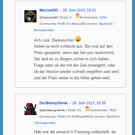
MarcusDD
28. Juni 2013, 10:31
@marcusdd
| Deals:
5
Kommentare:
2164
(Community:
Profil
| An MarcusDD senden:
Nachricht
/
Bonuspunkte
)
Ach cool. Dankeschön
Sehen ja nicht schlecht aus. Bin mal auf den
Preis gespannt, wenn das bei uns rauskommt.
Der wird es zu Beginn sicher in sich haben.
Frage wäre ob der mit der Zeit runtergeht, oder
ob die Version wieder schnell vergriffen sein wird
und der Preis weiter in die Höhe gehen wird.
DerBlurayShrek
28. Juni 2013, 10:39
@derblurayshrek
| Deals:
51
Kommentare:
7620
(Community:
Profil
| An DerBlurayShrek senden:
Nachricht
/
Bonuspunkte
)
Hab mal die amazon.fr Fassung vorbestellt, da