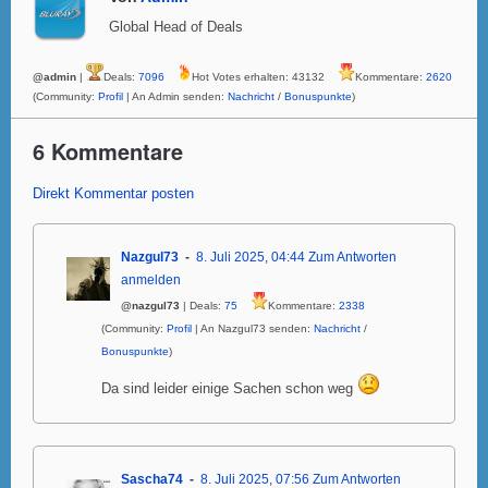
Global Head of Deals
@admin
|
Deals:
7096
Hot Votes erhalten: 43132
Kommentare:
2620
(Community:
Profil
| An Admin senden:
Nachricht
/
Bonuspunkte
)
6 Kommentare
Direkt Kommentar posten
Nazgul73
8. Juli 2025, 04:44
Zum Antworten
anmelden
@nazgul73
| Deals:
75
Kommentare:
2338
(Community:
Profil
| An Nazgul73 senden:
Nachricht
/
Bonuspunkte
)
Da sind leider einige Sachen schon weg
Sascha74
8. Juli 2025, 07:56
Zum Antworten