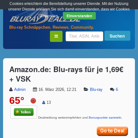
Cookies erleichtern die Bereitstellung unserer Dienste. Mit der Nutzung
unserer Dienste erklären Sie sich damit einverstanden, dass wir Cookies
Einverstanden
verwenden.
Blu-ray Schnäppchen. Reviews. Community.
Amazon.de: Blu-rays für je 1,69€
+ VSK
Admin
16. März 2026, 12:21
Blu-ray
6
65°
13
Dealmeldung weiterempfehlen und
Bonuspunkte sammeln
.