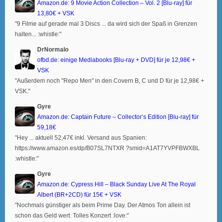
Amazon.de: 9 Movie Action Collection – Vol. 2 [Blu-ray] für
13,80€ + VSK
"9 Filme auf gerade mal 3 Discs ... da wird sich der Spaß in Grenzen
halten... :whistle:"
DrNormalo
ofbd.de: einige Mediabooks [Blu-ray + DVD] für je 12,98€ +
VSK
"Außerdem noch "Repo Men" in den Covern B, C und D für je 12,98€ +
VSK."
Gyre
Amazon.de: Captain Future – Collector’s Edition [Blu-ray] für
59,18€
"Hey ... aktuell 52,47€ inkl. Versand aus Spanien:
https://www.amazon.es/dp/B07SL7NTXR ?smid=A1AT7YVPFBWXBL
:whistle:"
Gyre
Amazon.de: Cypress Hill – Black Sunday Live At The Royal
Albert (BR+2CD) für 15€ + VSK
"Nochmals günstiger als beim Prime Day. Der Atmos Ton allein ist
schon das Geld wert. Tolles Konzert :love:"