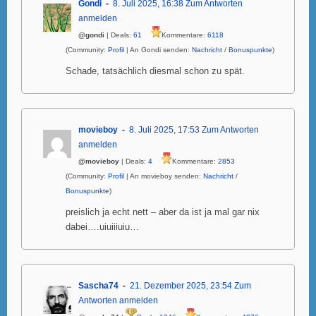
Gondi
8. Juli 2025, 16:38
Zum Antworten
anmelden
@gondi
| Deals:
61
Kommentare:
6118
(Community:
Profil
| An Gondi senden:
Nachricht
/
Bonuspunkte
)
Schade, tatsächlich diesmal schon zu spät.
movieboy
8. Juli 2025, 17:53
Zum Antworten
anmelden
@movieboy
| Deals:
4
Kommentare:
2853
(Community:
Profil
| An movieboy senden:
Nachricht
/
Bonuspunkte
)
preislich ja echt nett – aber da ist ja mal gar nix
dabei….uiuiiiuiu…
Sascha74
21. Dezember 2025, 23:54
Zum
Antworten anmelden