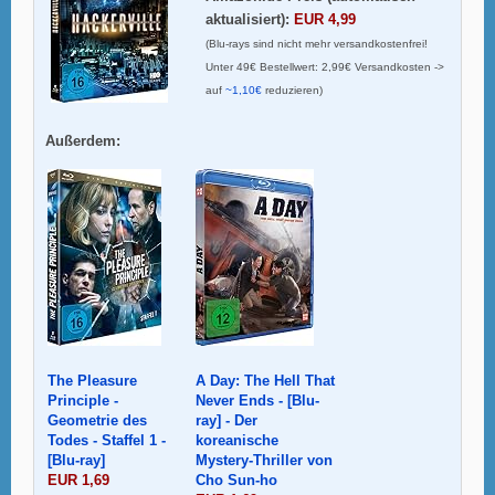
aktualisiert):
EUR 4,99
(Blu-rays sind nicht mehr versandkostenfrei!
Unter 49€ Bestellwert: 2,99€ Versandkosten ->
auf
~1,10€
reduzieren)
Außerdem:
The Pleasure
A Day: The Hell That
Principle -
Never Ends - [Blu-
Geometrie des
ray] - Der
Todes - Staffel 1 -
koreanische
[Blu-ray]
Mystery-Thriller von
EUR 1,69
Cho Sun-ho