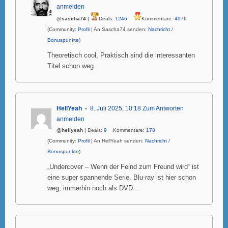
anmelden
@sascha74
|
Deals:
1246
Kommentare:
4976
(Community:
Profil
| An Sascha74 senden:
Nachricht
/
Bonuspunkte
)
Theoretisch cool, Praktisch sind die interessanten
Titel schon weg.
HellYeah
8. Juli 2025, 10:18
Zum Antworten
anmelden
@hellyeah
| Deals:
9
Kommentare:
178
(Community:
Profil
| An HellYeah senden:
Nachricht
/
Bonuspunkte
)
„Undercover – Wenn der Feind zum Freund wird“ ist
eine super spannende Serie. Blu-ray ist hier schon
weg, immerhin noch als DVD…