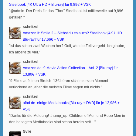
Steelbook [4K Ultra HD + Blu-ray] für 9,89€ + VSK
"@admin: Der Preis für das "Thor"-Steelbook ist mittlerweile auf 9,89€
gefallen."
schnitzel
Amazon.it: Smile 2 – Siehst du es auch? Steelbook [4K UHD +
Blu-ray] für 17,66€ + VSK
"Ist das schon zwei Wochen her? Gott, wie die Zeit vergeht. Ich glaube,
ich arbeite zu viel."
schnitzel
Amazon.de: 9 Movie Action Collection – Vol. 2 [Blu-ray] für
13,80€ + VSK
"9 Filme auf einen Streich. 13€ hören sich im ersten Moment
verlockend an, aber die meisten Filme sagen mir nichts."
schnitzel
ofbd.de: einige Mediabooks [Blu-ray + DVD] für je 12,98€ +
VSK
"Danke für die Meldung! :thump_up: Children of Men und Repo Men in
den besagten Mediabooks sind schon bereits seit…"
Gyre