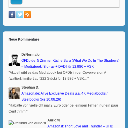
Neue Kommentare
DrNormalo
OFDb.de: 5 Zimmer Küche Sarg (What We Do In The Shadows)
– Mediabook [Blu-ray + DVD] für 12,98€ + VSK
"Aktuell gibt es das Mediabook bei OFDb in der Coverversion A
(wattiert, limitiert auf 222 Stück) für 13,98€ + VSK…"
Stephan D.
Amazon.de: Alive Exclusive Deals u.a. 4K Mediabooks /
Steelbooks (bis 10.08.26)
"Rabatte von vielleicht mal 2 Euro oder bei einigen Filmen nur ein paar
Cent :hmm:"
Auric78
Amazon.it: Thor: Love and Thunder – UHD