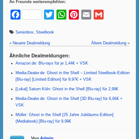
An Freunde weiterempfehlen:
F
T
W
Pi
E
G
a
wi
h
nt
m
m
c
tt
at
er
ail
ail
Serienbox
,
Steelbook
e
er
s
e
«
Neuere Dealmeldung
Ältere Dealmeldung
»
b
A
st
Ähnliche Dealmeldungen:
o
p
Amazon.de: Blu-rays für je 1,44€ + VSK
o
p
Media-Dealer.de: Ghost in the Shell – Limited Steelbook-Edition
[Blu-ray] [Limited Edition] für 9,97€ + VSK
k
[Lokal] Saturn Köln: Ghost in the Shell [Blu-ray] für 2,99€
Media-Dealer.de: Ghost in the Shell [3D Blu-ray] für 6,66€ +
VSK
Müller: Ghost in the Shell [25 Jahre Jubiläums-Edition]
(Mediabook) [Blu-ray] für 9,99€
Von
Admin