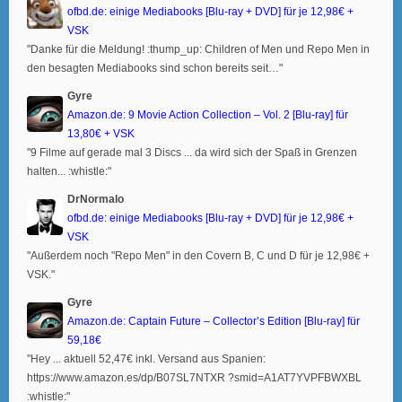
ofbd.de: einige Mediabooks [Blu-ray + DVD] für je 12,98€ +
VSK
"Danke für die Meldung! :thump_up: Children of Men und Repo Men in
den besagten Mediabooks sind schon bereits seit…"
Gyre
Amazon.de: 9 Movie Action Collection – Vol. 2 [Blu-ray] für
13,80€ + VSK
"9 Filme auf gerade mal 3 Discs ... da wird sich der Spaß in Grenzen
halten... :whistle:"
DrNormalo
ofbd.de: einige Mediabooks [Blu-ray + DVD] für je 12,98€ +
VSK
"Außerdem noch "Repo Men" in den Covern B, C und D für je 12,98€ +
VSK."
Gyre
Amazon.de: Captain Future – Collector’s Edition [Blu-ray] für
59,18€
"Hey ... aktuell 52,47€ inkl. Versand aus Spanien:
https://www.amazon.es/dp/B07SL7NTXR ?smid=A1AT7YVPFBWXBL
:whistle:"