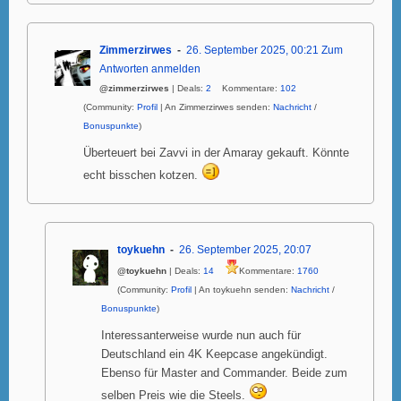
Zimmerzirwes
26. September 2025, 00:21
Zum
Antworten anmelden
@zimmerzirwes
| Deals:
2
Kommentare:
102
(Community:
Profil
| An Zimmerzirwes senden:
Nachricht
/
Bonuspunkte
)
Überteuert bei Zavvi in der Amaray gekauft. Könnte
echt bisschen kotzen.
toykuehn
26. September 2025, 20:07
@toykuehn
| Deals:
14
Kommentare:
1760
(Community:
Profil
| An toykuehn senden:
Nachricht
/
Bonuspunkte
)
Interessanterweise wurde nun auch für
Deutschland ein 4K Keepcase angekündigt.
Ebenso für Master and Commander. Beide zum
selben Preis wie die Steels.