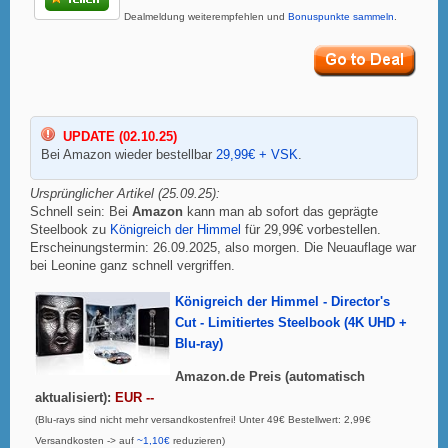
Dealmeldung weiterempfehlen und
Bonuspunkte sammeln
.
UPDATE (02.10.25)
Bei Amazon wieder bestellbar
29,99€ + VSK
.
Ursprünglicher Artikel (25.09.25):
Schnell sein: Bei
Amazon
kann man ab sofort das geprägte
Steelbook zu
Königreich der Himmel
für 29,99€ vorbestellen.
Erscheinungstermin: 26.09.2025, also morgen. Die Neuauflage war
bei Leonine ganz schnell vergriffen.
Königreich der Himmel - Director's
Cut - Limitiertes Steelbook (4K UHD +
Blu-ray)
Amazon.de Preis (automatisch
aktualisiert):
EUR --
(Blu-rays sind nicht mehr versandkostenfrei! Unter 49€ Bestellwert: 2,99€
Versandkosten -> auf
~1,10€
reduzieren)