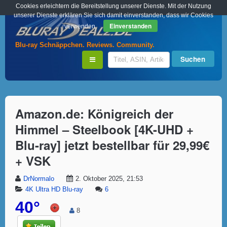
Cookies erleichtern die Bereitstellung unserer Dienste. Mit der Nutzung
unserer Dienste erklären Sie sich damit einverstanden, dass wir Cookies
Einverstanden
verwenden.
Blu-ray Schnäppchen. Reviews. Community.
Amazon.de: Königreich der
Himmel – Steelbook [4K-UHD +
Blu-ray] jetzt bestellbar für 29,99€
+ VSK
DrNormalo
2. Oktober 2025, 21:53
4K Ultra HD Blu-ray
6
40°
8