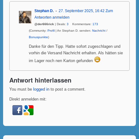
Stephan D.
27. September 2025, 16:42
Zum
Antworten anmelden
@der666rick
| Deals:
3
Kommentare:
173
(Community:
Profil
| An Stephan D. senden:
Nachricht
/
Bonuspunkte
)
Danke für den Tipp. Hatte sofort zugeschlagen und
vorhin die Versand Nachricht erhalten. Als hätten sie
im Lager noch nen Karton gefunden
Antwort hinterlassen
You must be
logged in
to post a comment.
Direkt anmelden mit: