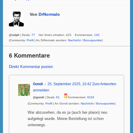
Von
DrNormalo
@ralph
| Deals:
77
Hot Votes erhalten: 423 Kommentare:
143
(Community:
Profil
| An DrNormalo senden:
Nachricht
/
Bonuspunkte
)
6 Kommentare
Direkt Kommentar posten
Gondi
25. September 2025, 10:42
Zum Antworten
anmelden
@gondi
| Deals:
61
Kommentare:
6118
(Community:
Profil
| An Gondi senden:
Nachricht
/
Bonuspunkte
)
War abzusehen, da es ja (auch bei plaion) neu
aufgelegt wurde. Meine Bestellung ist schon
unterwegs.