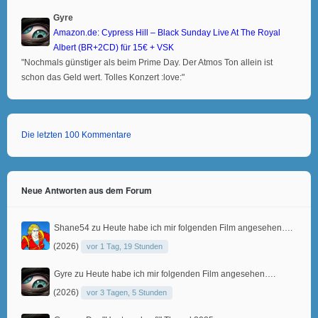
Gyre
Amazon.de: Cypress Hill – Black Sunday Live At The Royal
Albert (BR+2CD) für 15€ + VSK
"Nochmals günstiger als beim Prime Day. Der Atmos Ton allein ist
schon das Geld wert. Tolles Konzert :love:"
Die letzten 100 Kommentare
Neue Antworten aus dem Forum
Shane54
zu
Heute habe ich mir folgenden Film angesehen….
(2026)
vor 1 Tag, 19 Stunden
Gyre
zu
Heute habe ich mir folgenden Film angesehen….
(2026)
vor 3 Tagen, 5 Stunden