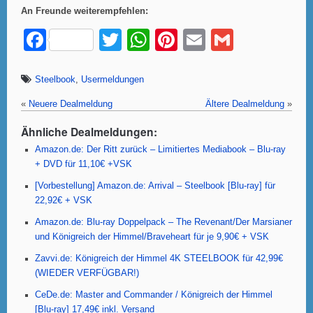
An Freunde weiterempfehlen:
F
T
W
Pi
E
G
a
wi
h
nt
m
m
c
tt
at
er
ail
ail
Steelbook
,
Usermeldungen
e
er
s
e
«
Neuere Dealmeldung
Ältere Dealmeldung
»
b
A
st
Ähnliche Dealmeldungen:
o
p
Amazon.de: Der Ritt zurück – Limitiertes Mediabook – Blu-ray
+ DVD für 11,10€ +VSK
o
p
[Vorbestellung] Amazon.de: Arrival – Steelbook [Blu-ray] für
k
22,92€ + VSK
Amazon.de: Blu-ray Doppelpack – The Revenant/Der Marsianer
und Königreich der Himmel/Braveheart für je 9,90€ + VSK
Zavvi.de: Königreich der Himmel 4K STEELBOOK für 42,99€
(WIEDER VERFÜGBAR!)
CeDe.de: Master and Commander / Königreich der Himmel
[Blu-ray] 17,49€ inkl. Versand