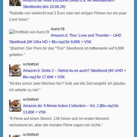
Amazon.de: Alive Exclusive Deals u.a. 4K Mediabooks /
Steelbooks (bis 10.08.26)
"Rabatte von vielleicht mal 2 Euro oder bei einigen Filmen nur ein paar
Cent :hmm:"
Auric78
Amazon.it: Thor: Love and Thunder – UHD
Steelbook [4K Ultra HD + Blu-ray] für 9,89€ + VSK
"@admin: Der Preis für das "Thor"-Steelbook ist mittlerweile auf 9,89€
gefallen."
schnitzel
Amazon.it: Smile 2 – Siehst du es auch? Steelbook [4K UHD +
Blu-ray] für 17,66€ + VSK
"Ist das schon zwei Wochen her? Gott, wie die Zeit vergeht. Ich glaube,
ich arbeite zu viel."
schnitzel
Amazon.de: 9 Movie Action Collection – Vol. 2 [Blu-ray] für
13,80€ + VSK
"9 Filme auf einen Streich. 13€ hören sich im ersten Moment
verlockend an, aber die meisten Filme sagen mir nichts."
schnitzel