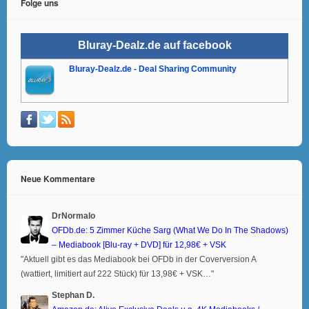
Folge uns
Bluray-Dealz.de auf facebook
Bluray-Dealz.de - Deal Sharing Community
Neue Kommentare
DrNormalo
OFDb.de: 5 Zimmer Küche Sarg (What We Do In The Shadows)
– Mediabook [Blu-ray + DVD] für 12,98€ + VSK
"Aktuell gibt es das Mediabook bei OFDb in der Coverversion A
(wattiert, limitiert auf 222 Stück) für 13,98€ + VSK…"
Stephan D.