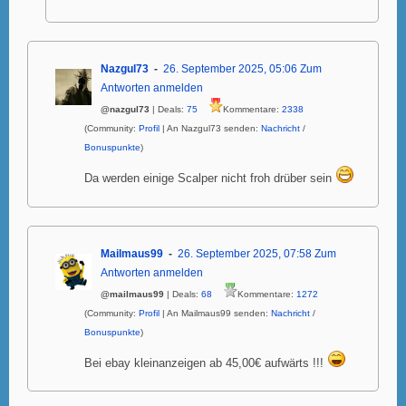
Nazgul73
26. September 2025, 05:06
Zum
Antworten anmelden
@nazgul73
| Deals:
75
Kommentare:
2338
(Community:
Profil
| An Nazgul73 senden:
Nachricht
/
Bonuspunkte
)
Da werden einige Scalper nicht froh drüber sein
Mailmaus99
26. September 2025, 07:58
Zum
Antworten anmelden
@mailmaus99
| Deals:
68
Kommentare:
1272
(Community:
Profil
| An Mailmaus99 senden:
Nachricht
/
Bonuspunkte
)
Bei ebay kleinanzeigen ab 45,00€ aufwärts !!!