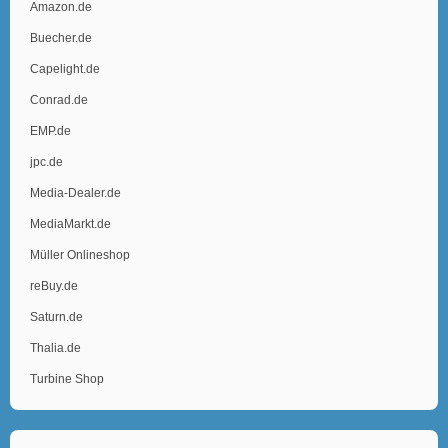
Amazon.de
Buecher.de
Capelight.de
Conrad.de
EMP.de
jpc.de
Media-Dealer.de
MediaMarkt.de
Müller Onlineshop
reBuy.de
Saturn.de
Thalia.de
Turbine Shop