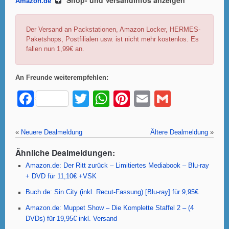
Amazon.de
Der Versand an Packstationen, Amazon Locker, HERMES-
Paketshops, Postfilialen usw. ist nicht mehr kostenlos. Es
fallen nun 1,99€ an.
An Freunde weiterempfehlen:
F
T
W
Pi
E
G
a
wi
h
nt
m
m
c
tt
at
er
ail
ail
«
Neuere Dealmeldung
Ältere Dealmeldung
»
e
er
s
e
Ähnliche Dealmeldungen:
b
A
st
Amazon.de: Der Ritt zurück – Limitiertes Mediabook – Blu-ray
o
p
+ DVD für 11,10€ +VSK
o
p
Buch.de: Sin City (inkl. Recut-Fassung) [Blu-ray] für 9,95€
k
Amazon.de: Muppet Show – Die Komplette Staffel 2 – (4
DVDs) für 19,95€ inkl. Versand