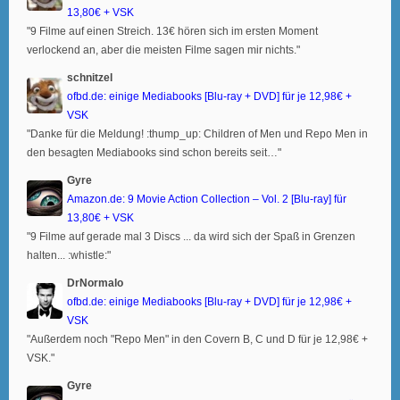
13,80€ + VSK
"9 Filme auf einen Streich. 13€ hören sich im ersten Moment
verlockend an, aber die meisten Filme sagen mir nichts."
schnitzel
ofbd.de: einige Mediabooks [Blu-ray + DVD] für je 12,98€ +
VSK
"Danke für die Meldung! :thump_up: Children of Men und Repo Men in
den besagten Mediabooks sind schon bereits seit…"
Gyre
Amazon.de: 9 Movie Action Collection – Vol. 2 [Blu-ray] für
13,80€ + VSK
"9 Filme auf gerade mal 3 Discs ... da wird sich der Spaß in Grenzen
halten... :whistle:"
DrNormalo
ofbd.de: einige Mediabooks [Blu-ray + DVD] für je 12,98€ +
VSK
"Außerdem noch "Repo Men" in den Covern B, C und D für je 12,98€ +
VSK."
Gyre