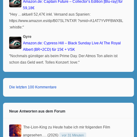
Amazon.de: Captain Future – Collector’s Edition [Blu-ray] für
59,18€
"Hey ... aktuell 52,47€ inkl. Versand aus Spanien:
https://www.amazon.es/dp/B07SL7NTXR ?smid=A1AT7YVPFBWXBL
:whistle:"
Gyre
Amazon.de: Cypress Hill – Black Sunday Live At The Royal
Albert (BR+2CD) für 15€ + VSK
"Nochmals günstiger als beim Prime Day. Der Atmos Ton allein ist
schon das Geld wert. Tolles Konzert :love:"
Die letzten 100 Kommentare
Neue Antworten aus dem Forum
The-Lion-King
zu
Heute habe ich mir folgenden Film
angesehen…. (2026)
vor 31 Minuten