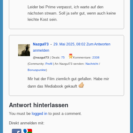
Leider bei Prime verpasst, ich warte auf den
nächsten stream. Soll ja sehr gut, wenn auch keine
leichte Kost sein.
Nazgul73
29. Mai 2025, 08:02
Zum Antworten
anmelden
@nazgul73
| Deals:
75
Kommentare:
2338
(Community:
Profil
| An Nazgul73 senden:
Nachricht
/
Bonuspunkte
)
Mir hat der Film ziemlich gut gefallen. Habe mir
dann das Mediabook gekauft
Antwort hinterlassen
You must be
logged in
to post a comment.
Direkt anmelden mit: