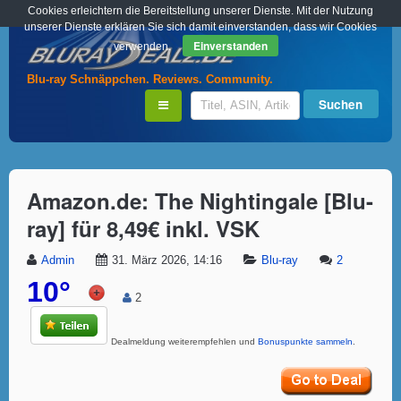
Cookies erleichtern die Bereitstellung unserer Dienste. Mit der Nutzung
unserer Dienste erklären Sie sich damit einverstanden, dass wir Cookies
Einverstanden
verwenden.
Blu-ray Schnäppchen. Reviews. Community.
Amazon.de: The Nightingale [Blu-
ray] für 8,49€ inkl. VSK
Admin
31. März 2026, 14:16
Blu-ray
2
10°
2
Dealmeldung weiterempfehlen und
Bonuspunkte sammeln
.