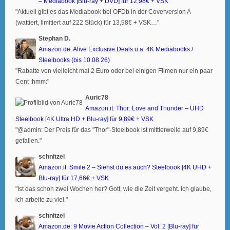
– Mediabook [Blu-ray + DVD] für 12,98€ + VSK
"Aktuell gibt es das Mediabook bei OFDb in der Coverversion A
(wattiert, limitiert auf 222 Stück) für 13,98€ + VSK…"
Stephan D.
Amazon.de: Alive Exclusive Deals u.a. 4K Mediabooks /
Steelbooks (bis 10.08.26)
"Rabatte von vielleicht mal 2 Euro oder bei einigen Filmen nur ein paar
Cent :hmm:"
Auric78
Amazon.it: Thor: Love and Thunder – UHD
Steelbook [4K Ultra HD + Blu-ray] für 9,89€ + VSK
"@admin: Der Preis für das "Thor"-Steelbook ist mittlerweile auf 9,89€
gefallen."
schnitzel
Amazon.it: Smile 2 – Siehst du es auch? Steelbook [4K UHD +
Blu-ray] für 17,66€ + VSK
"Ist das schon zwei Wochen her? Gott, wie die Zeit vergeht. Ich glaube,
ich arbeite zu viel."
schnitzel
Amazon.de: 9 Movie Action Collection – Vol. 2 [Blu-ray] für