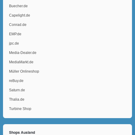
Buecher.de
Capelight.de
Conrad.de
EMP.de
jpc.de
Media-Dealer.de
MediaMarkt.de
Müller Onlineshop
reBuy.de
Saturn.de
Thalia.de
Turbine Shop
Shops Ausland