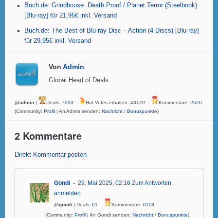
Buch.de: Grindhouse: Death Proof / Planet Terror (Steelbook)
[Blu-ray] für 21,95€ inkl. Versand
Buch.de: The Best of Blu-ray Disc – Action (4 Discs) [Blu-ray]
für 29,95€ inkl. Versand
Von
Admin
Global Head of Deals
@admin
|
Deals:
7093
Hot Votes erhalten: 43129
Kommentare:
2620
(Community:
Profil
| An Admin senden:
Nachricht
/
Bonuspunkte
)
2 Kommentare
Direkt Kommentar posten
Gondi
29. Mai 2025, 02:16
Zum Antworten
anmelden
@gondi
| Deals:
61
Kommentare:
6118
(Community:
Profil
| An Gondi senden:
Nachricht
/
Bonuspunkte
)