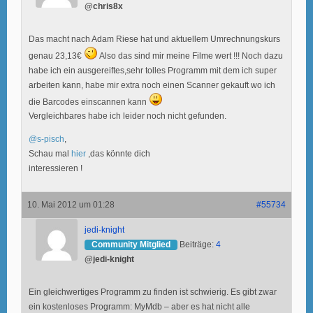
@chris8x
Das macht nach Adam Riese hat und aktuellem Umrechnungskurs
genau 23,13€
Also das sind mir meine Filme wert !!! Noch dazu
habe ich ein ausgereiftes,sehr tolles Programm mit dem ich super
arbeiten kann, habe mir extra noch einen Scanner gekauft wo ich
die Barcodes einscannen kann
Vergleichbares habe ich leider noch nicht gefunden.
@s-pisch
,
Schau mal
hier
,das könnte dich
interessieren !
10. Mai 2012 um 01:28
#55734
jedi-knight
Community Mitglied
Beiträge:
4
@jedi-knight
Ein gleichwertiges Programm zu finden ist schwierig. Es gibt zwar
ein kostenloses Programm: MyMdb – aber es hat nicht alle