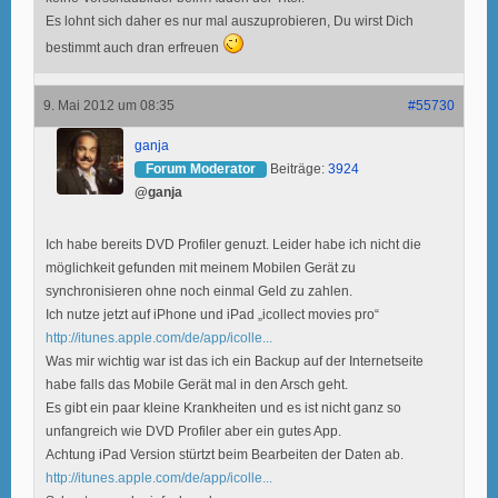
Es lohnt sich daher es nur mal auszuprobieren, Du wirst Dich
bestimmt auch dran erfreuen
9. Mai 2012 um 08:35
#55730
ganja
Forum Moderator
Beiträge:
3924
@ganja
Ich habe bereits DVD Profiler genuzt. Leider habe ich nicht die
möglichkeit gefunden mit meinem Mobilen Gerät zu
synchronisieren ohne noch einmal Geld zu zahlen.
Ich nutze jetzt auf iPhone und iPad „icollect movies pro“
http://itunes.apple.com/de/app/icolle...
Was mir wichtig war ist das ich ein Backup auf der Internetseite
habe falls das Mobile Gerät mal in den Arsch geht.
Es gibt ein paar kleine Krankheiten und es ist nicht ganz so
unfangreich wie DVD Profiler aber ein gutes App.
Achtung iPad Version stürtzt beim Bearbeiten der Daten ab.
http://itunes.apple.com/de/app/icolle...