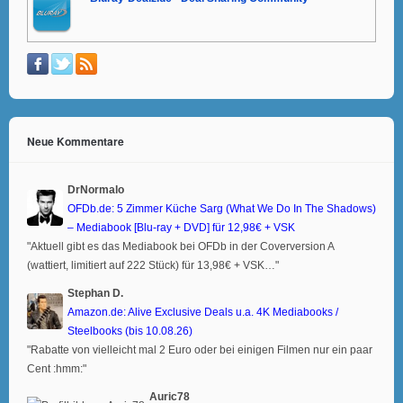
Neue Kommentare
DrNormalo
OFDb.de: 5 Zimmer Küche Sarg (What We Do In The Shadows)
– Mediabook [Blu-ray + DVD] für 12,98€ + VSK
"Aktuell gibt es das Mediabook bei OFDb in der Coverversion A
(wattiert, limitiert auf 222 Stück) für 13,98€ + VSK…"
Stephan D.
Amazon.de: Alive Exclusive Deals u.a. 4K Mediabooks /
Steelbooks (bis 10.08.26)
"Rabatte von vielleicht mal 2 Euro oder bei einigen Filmen nur ein paar
Cent :hmm:"
Auric78