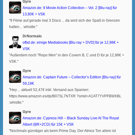
Gyre
Amazon.de: 9 Movie Action Collection – Vol. 2 [Blu-ray] für
13,80€ + VSK
"9 Filme auf gerade mal 3 Discs ... da wird sich der Spaß in Grenzen
halten... :whistle:"
DrNormalo
ofbd.de: einige Mediabooks [Blu-ray + DVD] für je 12,98€ +
VSK
"Außerdem noch "Repo Men" in den Covern B, C und D für je 12,98€ +
VSK."
Gyre
Amazon.de: Captain Future – Collector’s Edition [Blu-ray] für
59,18€
"Hey ... aktuell 52,47€ inkl. Versand aus Spanien:
https://www.amazon.es/dp/B07SL7NTXR ?smid=A1AT7YVPFBWXBL
:whistle:"
Gyre
Amazon.de: Cypress Hill – Black Sunday Live At The Royal
Albert (BR+2CD) für 15€ + VSK
"Nochmals günstiger als beim Prime Day. Der Atmos Ton allein ist