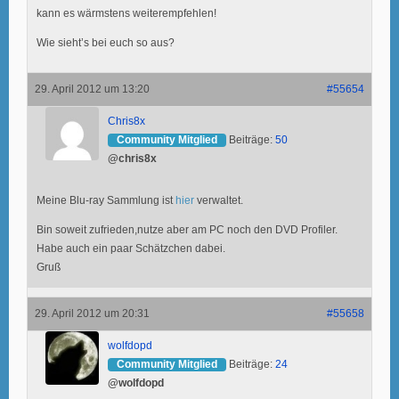
kann es wärmstens weiterempfehlen!
Wie sieht’s bei euch so aus?
29. April 2012 um 13:20
#55654
Chris8x
Community Mitglied
Beiträge:
50
@chris8x
Meine Blu-ray Sammlung ist
hier
verwaltet.
Bin soweit zufrieden,nutze aber am PC noch den DVD Profiler.
Habe auch ein paar Schätzchen dabei.
Gruß
29. April 2012 um 20:31
#55658
wolfdopd
Community Mitglied
Beiträge:
24
@wolfdopd