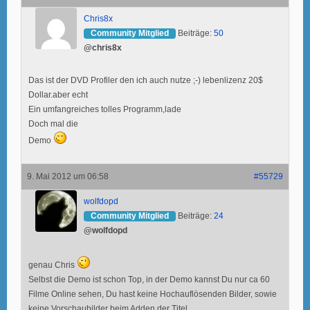
Chris8x
Community Mitglied
Beiträge:
50
@chris8x
Das ist der DVD Profiler den ich auch nutze ;-) lebenlizenz 20$
Dollar.aber echt
Ein umfangreiches tolles Programm,lade
Doch mal die
Demo
9. Mai 2012 um 06:58
#55729
wolfdopd
Community Mitglied
Beiträge:
24
@wolfdopd
genau Chris
Selbst die Demo ist schon Top, in der Demo kannst Du nur ca 60
Filme Online sehen, Du hast keine Hochauflösenden Bilder, sowie
keine Vorschaubilder beim Adden der Titel.