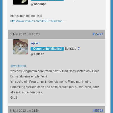
@wolfdopd
hier ist nun meine Liste
http://www.invelos.com/DVDCollection....
8. Mai 2012 um 18:23
#55727
s-pisch
Community Mitglied
Beiträge:
7
@s-pisch
@wolfdopd
,
welches Programm benutzt du dazu? Und ist es kostenlos? Oder
kannst du eins empfehlen?
Ich suche ein Programm, in der ich meine Filme mal in eine
Sammlung stecken kann und notfalls auch mal ausdrucken, oder
alle mal auf einen Blick.
Gruß
8. Mai 2012 um 21:54
#55728