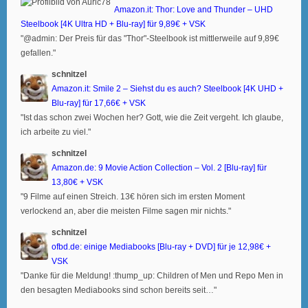
Amazon.it: Thor: Love and Thunder – UHD
Steelbook [4K Ultra HD + Blu-ray] für 9,89€ + VSK
"@admin: Der Preis für das "Thor"-Steelbook ist mittlerweile auf 9,89€
gefallen."
schnitzel
Amazon.it: Smile 2 – Siehst du es auch? Steelbook [4K UHD +
Blu-ray] für 17,66€ + VSK
"Ist das schon zwei Wochen her? Gott, wie die Zeit vergeht. Ich glaube,
ich arbeite zu viel."
schnitzel
Amazon.de: 9 Movie Action Collection – Vol. 2 [Blu-ray] für
13,80€ + VSK
"9 Filme auf einen Streich. 13€ hören sich im ersten Moment
verlockend an, aber die meisten Filme sagen mir nichts."
schnitzel
ofbd.de: einige Mediabooks [Blu-ray + DVD] für je 12,98€ +
VSK
"Danke für die Meldung! :thump_up: Children of Men und Repo Men in
den besagten Mediabooks sind schon bereits seit…"