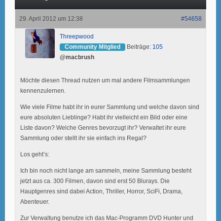
29. April 2012 um 12:38
#54658
Threepwood
Community Mitglied
Beiträge:
105
@macbrush
Möchte diesen Thread nutzen um mal andere Filmsammlungen
kennenzulernen.
Wie viele Filme habt ihr in eurer Sammlung und welche davon sind
eure absoluten Lieblinge? Habt ihr vielleicht ein Bild oder eine
Liste davon? Welche Genres bevorzugt ihr? Verwaltet ihr eure
Sammlung oder stellt ihr sie einfach ins Regal?
Los geht’s:
Ich bin noch nicht lange am sammeln, meine Sammlung besteht
jetzt aus ca. 300 Filmen, davon sind erst 50 Blurays. Die
Hauptgenres sind dabei Action, Thriller, Horror, SciFi, Drama,
Abenteuer.
Zur Verwaltung benutze ich das Mac-Programm DVD Hunter und