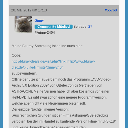
20. Mai 2012 um 17:13
#55768
Ginny
Community Mitglied
Beiträge:
27
@ginny2404
Meine Blu-ray-Sammlung ist online auch hier:
Code:
http://bluray-dealz.de/visit.php?link=http://www.bluray-
disc.de/blulife/filmliste/Ginny2404
zu „bewundern“.
Offline benutze ich außerdem noch das Programm „DVD-Video-
Archiv 5.0 Edition 2009“ von GBelectronics (vertrieben von
ASTRAGON). Meine Version habe ich aber kostenlos von einer
Heft-DVD. Es gibt zwar schon eine neuere Programmversion,
welche aber nicht viele Neuerungen bieten soll.
Der einzige Nachteil meiner Version:
„Aus rechtlichen Gründen ist der Firma Astragon/GBelectrobics
verboten, bei der im Handel zu kaufende Version Filme mit „FSK18“
und „keine Jugendfreigabe“ anzeigen zu dürfen.