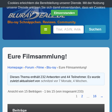
Cookies erleichtern die Bereitstellung unserer Dienste. Mit der Nutzung
unserer Dienste erklären Sie sich damit einverstanden, dass wir Cookies
Einverstanden
verwenden.
Blu-ray Schnäppchen. Reviews. Community.
Eure Filmsammlung!
Homepage
›
Forum
›
Filme
›
Blu-ray
›
Eure Filmsammlung!
Dieses Thema enthält 232 Antworten und 44 Teilnehmer. Es wurde
zuletzt aktualisiert von
schnitzel
vor 7 Monate, 4 Wochen
.
Ansicht von 15 Beiträgen - 1 bis 15 (von insgesamt 233)
1
2
16
→
…
Beiträge