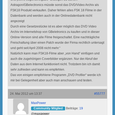
Astragon/GBelectronics müsste sonst das DVD/Video Archiv als
FSK18 Produkt verkaufen. Daher fehlen alles FSK 18 Filme in der
Datenbank und werden auch in der Onlinedatenbank nicht
angezeigt
Durch eine Gesetzeslücke ist es aber möglich das DVD Video
Archiv im Internetshop von GBeletronics zu kaufen und in dieser
Online-Version sind alle Filme freigeschaltet. Eine nachträgliche
Freischaltung über einen Patch wurde der Firma rechtlich untersagt
und geht seit April 2008 nicht mehr.“
Natürlich kann man FSK18-Filme aber „von Hand“ einfügen und
auch die zugehörigen Coverbilder ergänzen. Nur der Abruf der
Daten aus dem Internet funktioniert nicht. Trotzdem bin ich damit
sehr zufrieden und kann es empfehlen.
Das von einigen empfohlene Programm „DVD Profiler“ werde ich
mir bei Gelegenheit aber auch man anschauen und testen.
24. Mai 2012 um 13:37
#55777
MaxPower
Community Mitglied
Beiträge:
19
@maxpower