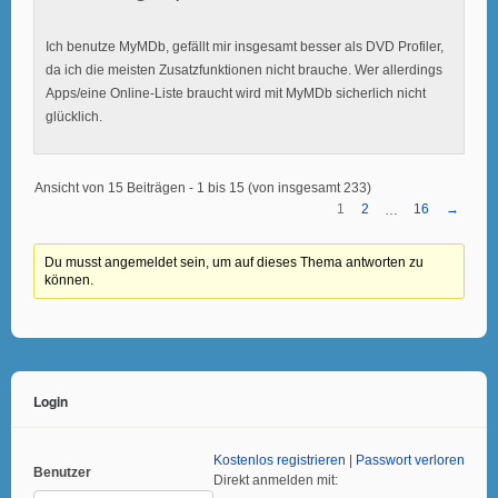
Ich benutze MyMDb, gefällt mir insgesamt besser als DVD Profiler,
da ich die meisten Zusatzfunktionen nicht brauche. Wer allerdings
Apps/eine Online-Liste braucht wird mit MyMDb sicherlich nicht
glücklich.
Ansicht von 15 Beiträgen - 1 bis 15 (von insgesamt 233)
1
2
16
→
…
Du musst angemeldet sein, um auf dieses Thema antworten zu
können.
Login
Kostenlos registrieren
|
Passwort verloren
Benutzer
Direkt anmelden mit: