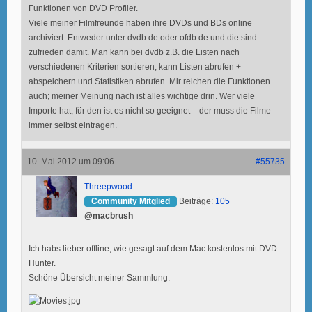
Funktionen von DVD Profiler.
Viele meiner Filmfreunde haben ihre DVDs und BDs online
archiviert. Entweder unter dvdb.de oder ofdb.de und die sind
zufrieden damit. Man kann bei dvdb z.B. die Listen nach
verschiedenen Kriterien sortieren, kann Listen abrufen +
abspeichern und Statistiken abrufen. Mir reichen die Funktionen
auch; meiner Meinung nach ist alles wichtige drin. Wer viele
Importe hat, für den ist es nicht so geeignet – der muss die Filme
immer selbst eintragen.
10. Mai 2012 um 09:06
#55735
Threepwood
Community Mitglied
Beiträge:
105
@macbrush
Ich habs lieber offline, wie gesagt auf dem Mac kostenlos mit DVD
Hunter.
Schöne Übersicht meiner Sammlung: