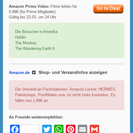
Amazon Prime Video:
Filme leihen für
0,99€ (für Prime Mitglieder)
Gültig bis 22.03. um 24 Uhr
Die Besucher in Amerika
Heldin
The Monkey
The Wandering Earth II
Shop- und Versandinfos anzeigen
Amazon.de
Der Versand an Packstationen, Amazon Locker, HERMES-
Paketshops, Postfilialen usw. ist nicht mehr kostenlos. Es
fallen nun 1,99€ an.
An Freunde weiterempfehlen:
F
T
W
Pi
E
G