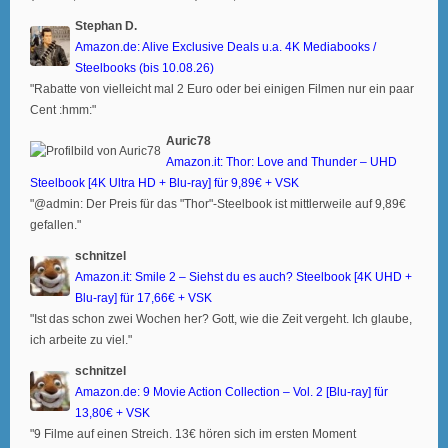
Stephan D.
Amazon.de: Alive Exclusive Deals u.a. 4K Mediabooks /
Steelbooks (bis 10.08.26)
"Rabatte von vielleicht mal 2 Euro oder bei einigen Filmen nur ein paar
Cent :hmm:"
Auric78
Amazon.it: Thor: Love and Thunder – UHD
Steelbook [4K Ultra HD + Blu-ray] für 9,89€ + VSK
"@admin: Der Preis für das "Thor"-Steelbook ist mittlerweile auf 9,89€
gefallen."
schnitzel
Amazon.it: Smile 2 – Siehst du es auch? Steelbook [4K UHD +
Blu-ray] für 17,66€ + VSK
"Ist das schon zwei Wochen her? Gott, wie die Zeit vergeht. Ich glaube,
ich arbeite zu viel."
schnitzel
Amazon.de: 9 Movie Action Collection – Vol. 2 [Blu-ray] für
13,80€ + VSK
"9 Filme auf einen Streich. 13€ hören sich im ersten Moment