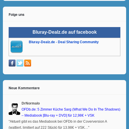
Folge uns
Bluray-Dealz.de auf facebook
Bluray-Dealz.de - Deal Sharing Community
Neue Kommentare
DrNormalo
OFDb.de: 5 Zimmer Küche Sarg (What We Do In The Shadows)
– Mediabook [Blu-ray + DVD] für 12,98€ + VSK
"Aktuell gibt es das Mediabook bei OFDb in der Coverversion A
(wattiert, limitiert auf 222 Stück) für 13,98€ + VSK…"