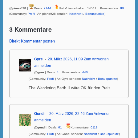
@piano928
|
Deals:
2144
Hot Votes erhalten: 14541 Kommentare:
88
(Community:
Profil
| An piano928 senden:
Nachricht
/
Bonuspunkte
)
3 Kommentare
Direkt Kommentar posten
Gyre
20. März 2026, 11:09
Zum Antworten
anmelden
@gyre
| Deals:
3
Kommentare:
440
(Community:
Profil
| An Gyre senden:
Nachricht
/
Bonuspunkte
)
The Wandering Earth II wäre OK für den Preis.
Gondi
20. März 2026, 22:46
Zum Antworten
anmelden
@gondi
| Deals:
61
Kommentare:
6118
(Community:
Profil
| An Gondi senden:
Nachricht
/
Bonuspunkte
)