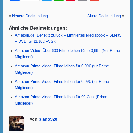
a
wi
h
nt
m
m
c
tt
at
er
ail
ail
«
Neuere Dealmeldung
Ältere Dealmeldung
»
e
er
s
e
Ähnliche Dealmeldungen:
b
A
st
Amazon.de: Der Ritt zurück – Limitiertes Mediabook – Blu-ray
o
p
+ DVD für 11,10€ +VSK
o
p
Amazon Video: Über 600 Filme leihen für je 0,99€ (Nur Prime
Mitglieder)
k
Amazon Prime Video: Filme leihen für 0,99€ (für Prime
Mitglieder)
Amazon Prime Video: Filme leihen für 0,99€ (für Prime
Mitglieder)
Amazon Prime Video: Filme leihen für 99 Cent (Prime
Mitglieder)
Von
piano928