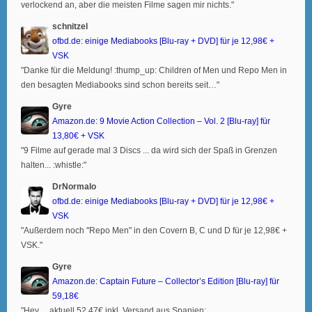
verlockend an, aber die meisten Filme sagen mir nichts."
schnitzel
ofbd.de: einige Mediabooks [Blu-ray + DVD] für je 12,98€ +
VSK
"Danke für die Meldung! :thump_up: Children of Men und Repo Men in
den besagten Mediabooks sind schon bereits seit…"
Gyre
Amazon.de: 9 Movie Action Collection – Vol. 2 [Blu-ray] für
13,80€ + VSK
"9 Filme auf gerade mal 3 Discs ... da wird sich der Spaß in Grenzen
halten... :whistle:"
DrNormalo
ofbd.de: einige Mediabooks [Blu-ray + DVD] für je 12,98€ +
VSK
"Außerdem noch "Repo Men" in den Covern B, C und D für je 12,98€ +
VSK."
Gyre
Amazon.de: Captain Future – Collector’s Edition [Blu-ray] für
59,18€
"Hey ... aktuell 52,47€ inkl. Versand aus Spanien: