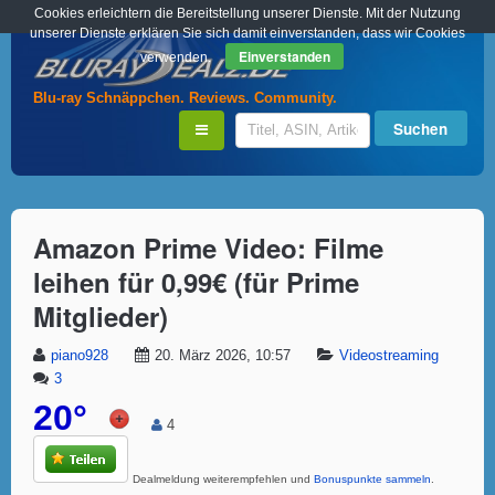
Cookies erleichtern die Bereitstellung unserer Dienste. Mit der Nutzung
unserer Dienste erklären Sie sich damit einverstanden, dass wir Cookies
Einverstanden
verwenden.
Blu-ray Schnäppchen. Reviews. Community.
Amazon Prime Video: Filme
leihen für 0,99€ (für Prime
Mitglieder)
piano928
20. März 2026, 10:57
Videostreaming
3
20°
4
Dealmeldung weiterempfehlen und
Bonuspunkte sammeln
.