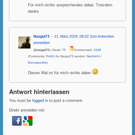
Für mich nichts ansprechendes dabei. Trotzdem
danke.
Nazgul73
21. März 2026, 08:02
Zum Antworten
anmelden
@nazgul73
| Deals:
75
Kommentare:
2338
(Community:
Profil
| An Nazgul73 senden:
Nachricht
/
Bonuspunkte
)
Dieses Mal ist für mich nichts dabei
Antwort hinterlassen
You must be
logged in
to post a comment.
Direkt anmelden mit: