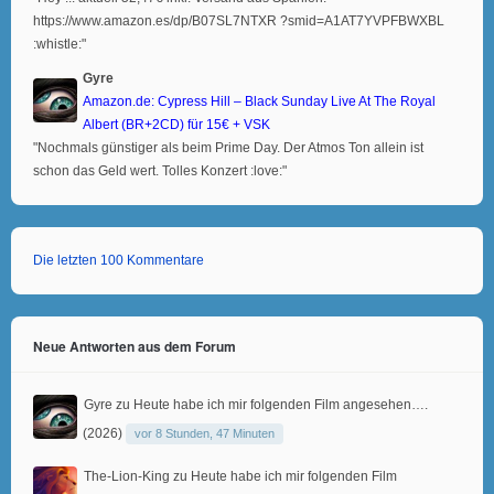
https://www.amazon.es/dp/B07SL7NTXR ?smid=A1AT7YVPFBWXBL
:whistle:"
Gyre
Amazon.de: Cypress Hill – Black Sunday Live At The Royal
Albert (BR+2CD) für 15€ + VSK
"Nochmals günstiger als beim Prime Day. Der Atmos Ton allein ist
schon das Geld wert. Tolles Konzert :love:"
Die letzten 100 Kommentare
Neue Antworten aus dem Forum
Gyre
zu
Heute habe ich mir folgenden Film angesehen….
(2026)
vor 8 Stunden, 47 Minuten
The-Lion-King
zu
Heute habe ich mir folgenden Film