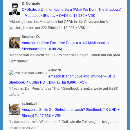
DrNormalo
OFDb.de: 5 Zimmer Küche Sarg (What We Do In The Shadows)
– Mediabook [Blu-ray + DVD] für 12,98€ + VSK
"Aktuell gibt es das Mediabook bei OFDb in der Coverversion A
(wattiert, limitiert auf 222 Stück) für 13,98€ + VSK…"
Stephan D.
Amazon.de: Alive Exclusive Deals u.a. 4K Mediabooks /
Steelbooks (bis 10.08.26)
"Rabatte von vielleicht mal 2 Euro oder bei einigen Filmen nur ein paar
Cent :hmm:"
Auric78
Amazon.it: Thor: Love and Thunder – UHD
Steelbook [4K Ultra HD + Blu-ray] für 9,89€ + VSK
"@admin: Der Preis für das "Thor"-Steelbook ist mittlerweile auf 9,89€
gefallen."
schnitzel
Amazon.it: Smile 2 – Siehst du es auch? Steelbook [4K UHD +
Blu-ray] für 17,66€ + VSK
"Ist das schon zwei Wochen her? Gott, wie die Zeit vergeht. Ich glaube,
ich arbeite zu viel."