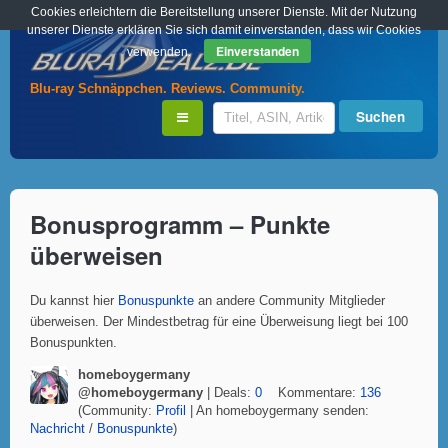
Cookies erleichtern die Bereitstellung unserer Dienste. Mit der Nutzung
unserer Dienste erklären Sie sich damit einverstanden, dass wir Cookies
Einverstanden
verwenden.
Blu-ray Schnäppchen. Reviews. Community.
Bonusprogramm – Punkte
überweisen
Du kannst hier
Bonuspunkte
an andere Community Mitglieder
überweisen. Der Mindestbetrag für eine Überweisung liegt bei 100
Bonuspunkten.
homeboygermany
@homeboygermany
| Deals:
0
Kommentare:
136
(Community:
Profil
| An homeboygermany senden:
Nachricht
/
Bonuspunkte
)