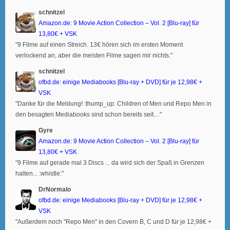
schnitzel
Amazon.de: 9 Movie Action Collection – Vol. 2 [Blu-ray] für
13,80€ + VSK
"9 Filme auf einen Streich. 13€ hören sich im ersten Moment
verlockend an, aber die meisten Filme sagen mir nichts."
schnitzel
ofbd.de: einige Mediabooks [Blu-ray + DVD] für je 12,98€ +
VSK
"Danke für die Meldung! :thump_up: Children of Men und Repo Men in
den besagten Mediabooks sind schon bereits seit…"
Gyre
Amazon.de: 9 Movie Action Collection – Vol. 2 [Blu-ray] für
13,80€ + VSK
"9 Filme auf gerade mal 3 Discs ... da wird sich der Spaß in Grenzen
halten... :whistle:"
DrNormalo
ofbd.de: einige Mediabooks [Blu-ray + DVD] für je 12,98€ +
VSK
"Außerdem noch "Repo Men" in den Covern B, C und D für je 12,98€ +