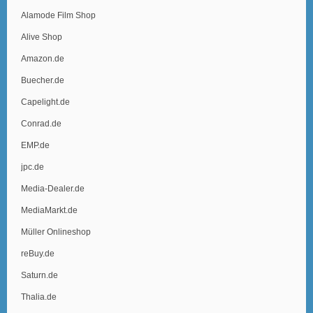
Alamode Film Shop
Alive Shop
Amazon.de
Buecher.de
Capelight.de
Conrad.de
EMP.de
jpc.de
Media-Dealer.de
MediaMarkt.de
Müller Onlineshop
reBuy.de
Saturn.de
Thalia.de