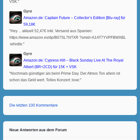
VSK."
Gyre
Amazon.de: Captain Future – Collector’s Edition [Blu-ray] für
59,18€
"Hey ... aktuell 52,47€ inkl. Versand aus Spanien:
https://www.amazon.es/dp/B07SL7NTXR ?smid=A1AT7YVPFBWXBL
:whistle:"
Gyre
Amazon.de: Cypress Hill – Black Sunday Live At The Royal
Albert (BR+2CD) für 15€ + VSK
"Nochmals günstiger als beim Prime Day. Der Atmos Ton allein ist
schon das Geld wert. Tolles Konzert :love:"
Die letzten 100 Kommentare
Neue Antworten aus dem Forum