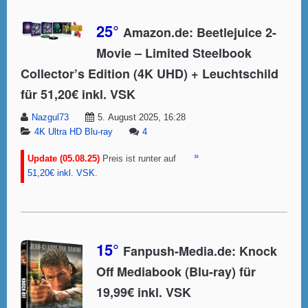
25°
Amazon.de: Beetlejuice 2-
Movie – Limited Steelbook
Collector’s Edition (4K UHD) + Leuchtschild
für 51,20€ inkl. VSK
Nazgul73
5. August 2025, 16:28
4K Ultra HD Blu-ray
4
»
Update (05.08.25)
Preis ist runter auf
51,20€ inkl. VSK
.
15°
Fanpush-Media.de: Knock
Off Mediabook (Blu-ray) für
19,99€ inkl. VSK