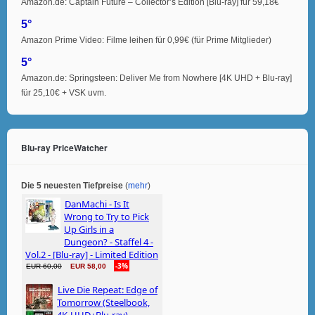
Amazon.de: Captain Future – Collector’s Edition [Blu-ray] für 59,18€
5°
Amazon Prime Video: Filme leihen für 0,99€ (für Prime Mitglieder)
5°
Amazon.de: Springsteen: Deliver Me from Nowhere [4K UHD + Blu-ray]
für 25,10€ + VSK uvm.
Blu-ray PriceWatcher
Die 5 neuesten Tiefpreise
(
mehr
)