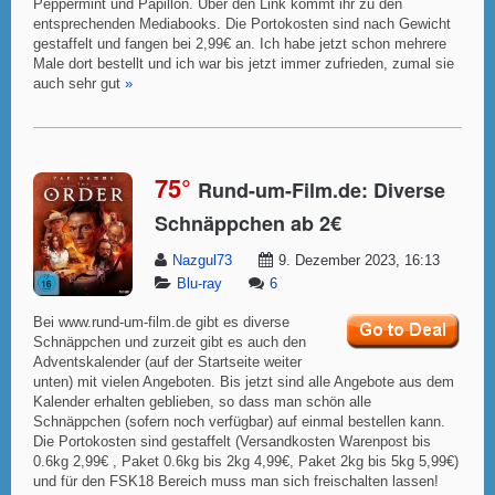
Peppermint und Papillon. Über den Link kommt ihr zu den
entsprechenden Mediabooks. Die Portokosten sind nach Gewicht
gestaffelt und fangen bei 2,99€ an. Ich habe jetzt schon mehrere
Male dort bestellt und ich war bis jetzt immer zufrieden, zumal sie
auch sehr gut
»
75°
Rund-um-Film.de: Diverse
Schnäppchen ab 2€
Nazgul73
9. Dezember 2023, 16:13
Blu-ray
6
Bei www.rund-um-film.de gibt es diverse
Schnäppchen und zurzeit gibt es auch den
Adventskalender (auf der Startseite weiter
unten) mit vielen Angeboten. Bis jetzt sind alle Angebote aus dem
Kalender erhalten geblieben, so dass man schön alle
Schnäppchen (sofern noch verfügbar) auf einmal bestellen kann.
Die Portokosten sind gestaffelt (Versandkosten Warenpost bis
0.6kg 2,99€ , Paket 0.6kg bis 2kg 4,99€, Paket 2kg bis 5kg 5,99€)
und für den FSK18 Bereich muss man sich freischalten lassen!