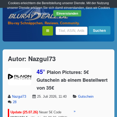
Cookies erleichtern die Bereitstellung unserer Dienste. Mit der Nutzung
unserer Dienste erklären Sie sich damit einverstanden, dass wir Cookies
Einverstanden
verwenden.
Blu-ray Schnäppchen. Reviews. Community.
Autor:
Nazgul73
45°
Plaion Pictures: 5€
Gutschein ab einem Bestellwert
von 35€
Nazgul73
25. Juli 2026, 11:40
Gutschein
28
»
Update (25.07.26)
Neuer 5€ Code