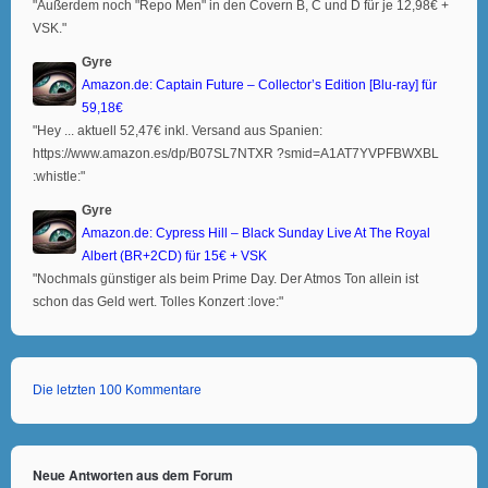
"Außerdem noch "Repo Men" in den Covern B, C und D für je 12,98€ +
VSK."
Gyre
Amazon.de: Captain Future – Collector’s Edition [Blu-ray] für
59,18€
"Hey ... aktuell 52,47€ inkl. Versand aus Spanien:
https://www.amazon.es/dp/B07SL7NTXR ?smid=A1AT7YVPFBWXBL
:whistle:"
Gyre
Amazon.de: Cypress Hill – Black Sunday Live At The Royal
Albert (BR+2CD) für 15€ + VSK
"Nochmals günstiger als beim Prime Day. Der Atmos Ton allein ist
schon das Geld wert. Tolles Konzert :love:"
Die letzten 100 Kommentare
Neue Antworten aus dem Forum