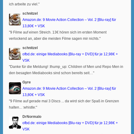
ich arbeite zu viel."
schnitzel
Amazon.de: 9 Movie Action Collection – Vol. 2 [Blu-ray] für
13,80€ + VSK
"9 Filme auf einen Streich. 13€ hören sich im ersten Moment
verlockend an, aber die meisten Filme sagen mir nichts."
schnitzel
ofbd.de: einige Mediabooks [Blu-ray + DVD] für je 12,98€ +
VSK
"Danke für die Meldung! :thump_up: Children of Men und Repo Men in
den besagten Mediabooks sind schon bereits seit…"
Gyre
Amazon.de: 9 Movie Action Collection – Vol. 2 [Blu-ray] für
13,80€ + VSK
"9 Filme auf gerade mal 3 Discs ... da wird sich der Spaß in Grenzen
halten... :whistle:"
DrNormalo
ofbd.de: einige Mediabooks [Blu-ray + DVD] für je 12,98€ +
VSK