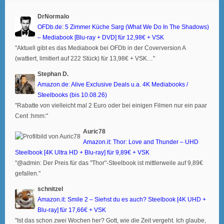
DrNormalo
OFDb.de: 5 Zimmer Küche Sarg (What We Do In The Shadows)
– Mediabook [Blu-ray + DVD] für 12,98€ + VSK
"Aktuell gibt es das Mediabook bei OFDb in der Coverversion A
(wattiert, limitiert auf 222 Stück) für 13,98€ + VSK…"
Stephan D.
Amazon.de: Alive Exclusive Deals u.a. 4K Mediabooks /
Steelbooks (bis 10.08.26)
"Rabatte von vielleicht mal 2 Euro oder bei einigen Filmen nur ein paar
Cent :hmm:"
Auric78
Amazon.it: Thor: Love and Thunder – UHD
Steelbook [4K Ultra HD + Blu-ray] für 9,89€ + VSK
"@admin: Der Preis für das "Thor"-Steelbook ist mittlerweile auf 9,89€
gefallen."
schnitzel
Amazon.it: Smile 2 – Siehst du es auch? Steelbook [4K UHD +
Blu-ray] für 17,66€ + VSK
"Ist das schon zwei Wochen her? Gott, wie die Zeit vergeht. Ich glaube,