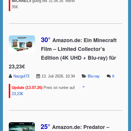
MICHAEL5
gültig bis 31.08.26. MBW
35€.
30°
Amazon.de: Ein Minecraft
Film – Limited Collector’s
Edition (4K UHD + Blu-ray) für
23,23€
Nazgul73
13. Juli 2026, 10:34
Blu-ray
6
»
Update (13.07.26)
Preis ist runter auf
23,23€
25°
Amazon.de: Predator –