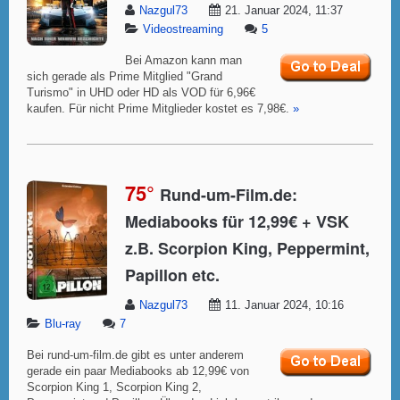
Nazgul73
21. Januar 2024, 11:37
Videostreaming
5
Bei Amazon kann man
sich gerade als Prime Mitglied "Grand
Turismo" in UHD oder HD als VOD für 6,96€
kaufen. Für nicht Prime Mitglieder kostet es 7,98€.
»
75°
Rund-um-Film.de:
Mediabooks für 12,99€ + VSK
z.B. Scorpion King, Peppermint,
Papillon etc.
Nazgul73
11. Januar 2024, 10:16
Blu-ray
7
Bei rund-um-film.de gibt es unter anderem
gerade ein paar Mediabooks ab 12,99€ von
Scorpion King 1, Scorpion King 2,