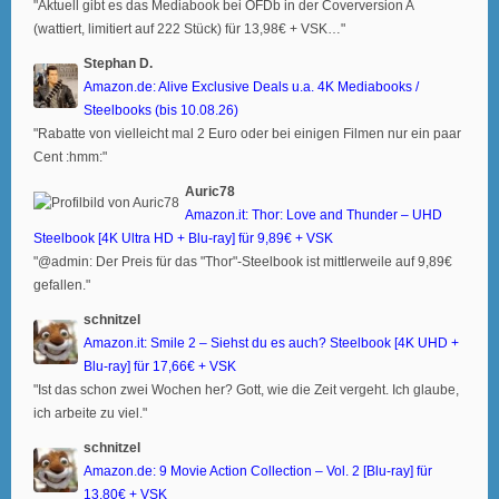
"Aktuell gibt es das Mediabook bei OFDb in der Coverversion A
(wattiert, limitiert auf 222 Stück) für 13,98€ + VSK…"
Stephan D.
Amazon.de: Alive Exclusive Deals u.a. 4K Mediabooks /
Steelbooks (bis 10.08.26)
"Rabatte von vielleicht mal 2 Euro oder bei einigen Filmen nur ein paar
Cent :hmm:"
Auric78
Amazon.it: Thor: Love and Thunder – UHD
Steelbook [4K Ultra HD + Blu-ray] für 9,89€ + VSK
"@admin: Der Preis für das "Thor"-Steelbook ist mittlerweile auf 9,89€
gefallen."
schnitzel
Amazon.it: Smile 2 – Siehst du es auch? Steelbook [4K UHD +
Blu-ray] für 17,66€ + VSK
"Ist das schon zwei Wochen her? Gott, wie die Zeit vergeht. Ich glaube,
ich arbeite zu viel."
schnitzel
Amazon.de: 9 Movie Action Collection – Vol. 2 [Blu-ray] für
13,80€ + VSK