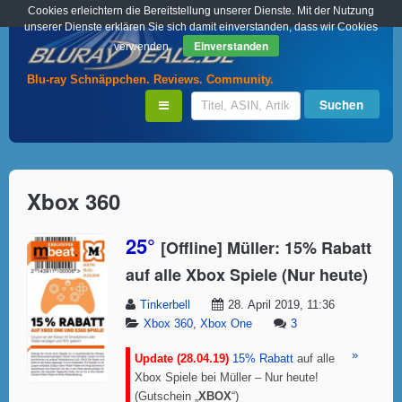
Cookies erleichtern die Bereitstellung unserer Dienste. Mit der Nutzung
unserer Dienste erklären Sie sich damit einverstanden, dass wir Cookies
Einverstanden
verwenden.
Blu-ray Schnäppchen. Reviews. Community.
Xbox 360
25°
[Offline] Müller: 15% Rabatt
auf alle Xbox Spiele (Nur heute)
Tinkerbell
28. April 2019, 11:36
Xbox 360
,
Xbox One
3
»
Update (28.04.19)
15% Rabatt
auf alle
Xbox Spiele bei Müller – Nur heute!
(Gutschein „
XBOX
“)