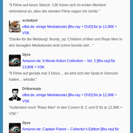
"9 Filme auf einen Streich. 13€ hören sich im ersten Moment
verlockend an, aber die meisten Filme sagen mir nichts."
schnitzel
ofbd.de: einige Mediabooks [Blu-ray + DVD] für je 12,98€ +
VSK
"Danke für die Meldung! :thump_up: Children of Men und Repo Men in
den besagten Mediabooks sind schon bereits seit…"
Gyre
Amazon.de: 9 Movie Action Collection – Vol. 2 [Blu-ray] für
13,80€ + VSK
"9 Filme auf gerade mal 3 Discs ... da wird sich der Spaß in Grenzen
halten... :whistle:"
DrNormalo
ofbd.de: einige Mediabooks [Blu-ray + DVD] für je 12,98€ +
VSK
"Außerdem noch "Repo Men" in den Covern B, C und D für je 12,98€ +
VSK."
Gyre
Amazon.de: Captain Future – Collector’s Edition [Blu-ray] für