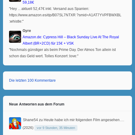
59,18€
"Hey ... aktuell 52,47€ inkl. Versand aus Spanien:
https://www.amazon.es/dp/B07SL7NTXR ?smid=A1AT7YVPFBWXBL
:whistle:"
Gyre
Amazon.de: Cypress Hill – Black Sunday Live At The Royal
Albert (BR+2CD) für 15€ + VSK
"Nochmals günstiger als beim Prime Day. Der Atmos Ton allein ist
schon das Geld wert. Tolles Konzert :love:"
Die letzten 100 Kommentare
Neue Antworten aus dem Forum
Shane54
zu
Heute habe ich mir folgenden Film angesehen….
(2026)
vor 9 Stunden, 35 Minuten