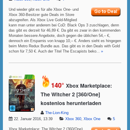
Und wieder gibt es für alle Xbox One- und
Xbox 360-Besitzer gute Deals im Store
abzugreifen. Als Xbox Live Gold-Mitglied
kann man unter anderem bei CoD: Black Ops 3 zuschlagen, denn
das gibt es derzeit für 46,89 €. Da gibt es zwar in den kommenden
Monaten bessere Angebote, doch gegen die üblichen 54,– €,
dennoch ein Ersparnis von knapp 10,– €. Anders sieht es hingegen
beim Metro Redux Bundle aus. Das gibt es in den Deals with Gold
schon für 7,50 €. Auch der Titel The Escapists beko...
»
140°
Xbox Marketplace:
The Witcher 2 [360/One]
kostenlos herunterladen
The-Lion-King
22. Januar 2016, 13:39
Xbox 360
,
Xbox One
5
Xbox Marketplace: The Witcher 2 (360/One)