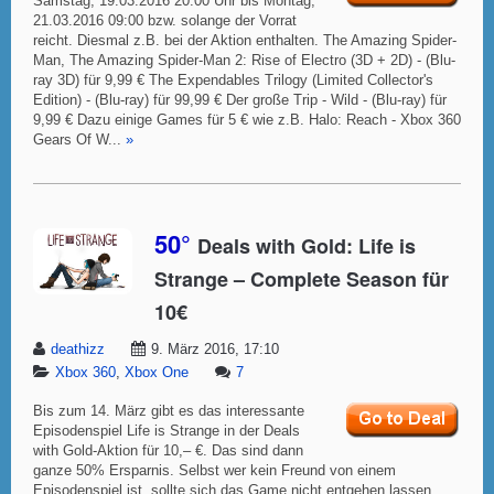
Samstag, 19.03.2016 20:00 Uhr bis Montag,
21.03.2016 09:00 bzw. solange der Vorrat
reicht. Diesmal z.B. bei der Aktion enthalten. The Amazing Spider-
Man, The Amazing Spider-Man 2: Rise of Electro (3D + 2D) - (Blu-
ray 3D) für 9,99 € The Expendables Trilogy (Limited Collector's
Edition) - (Blu-ray) für 99,99 € Der große Trip - Wild - (Blu-ray) für
9,99 € Dazu einige Games für 5 € wie z.B. Halo: Reach - Xbox 360
Gears Of W...
»
50°
Deals with Gold: Life is
Strange – Complete Season für
10€
deathizz
9. März 2016, 17:10
Xbox 360
,
Xbox One
7
Bis zum 14. März gibt es das interessante
Episodenspiel Life is Strange in der Deals
with Gold-Aktion für 10,– €. Das sind dann
ganze 50% Ersparnis. Selbst wer kein Freund von einem
Episodenspiel ist, sollte sich das Game nicht entgehen lassen.