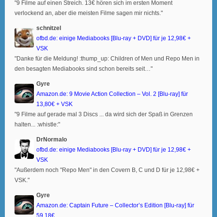
"9 Filme auf einen Streich. 13€ hören sich im ersten Moment
verlockend an, aber die meisten Filme sagen mir nichts."
schnitzel
ofbd.de: einige Mediabooks [Blu-ray + DVD] für je 12,98€ +
VSK
"Danke für die Meldung! :thump_up: Children of Men und Repo Men in
den besagten Mediabooks sind schon bereits seit…"
Gyre
Amazon.de: 9 Movie Action Collection – Vol. 2 [Blu-ray] für
13,80€ + VSK
"9 Filme auf gerade mal 3 Discs ... da wird sich der Spaß in Grenzen
halten... :whistle:"
DrNormalo
ofbd.de: einige Mediabooks [Blu-ray + DVD] für je 12,98€ +
VSK
"Außerdem noch "Repo Men" in den Covern B, C und D für je 12,98€ +
VSK."
Gyre
Amazon.de: Captain Future – Collector’s Edition [Blu-ray] für
59,18€