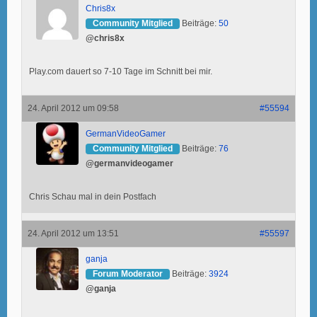
Chris8x
Community Mitglied
Beiträge:
50
@chris8x
Play.com dauert so 7-10 Tage im Schnitt bei mir.
24. April 2012 um 09:58
#55594
GermanVideoGamer
Community Mitglied
Beiträge:
76
@germanvideogamer
Chris Schau mal in dein Postfach
24. April 2012 um 13:51
#55597
ganja
Forum Moderator
Beiträge:
3924
@ganja