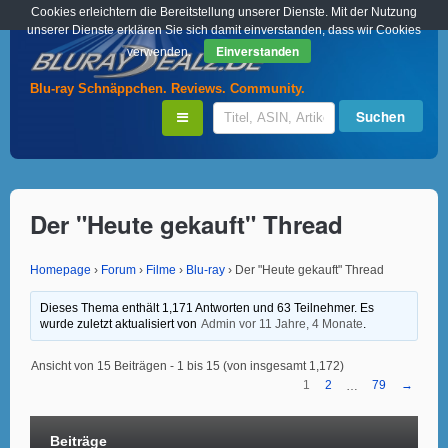
Cookies erleichtern die Bereitstellung unserer Dienste. Mit der Nutzung
unserer Dienste erklären Sie sich damit einverstanden, dass wir Cookies
Einverstanden
verwenden.
Blu-ray Schnäppchen. Reviews. Community.
Der "Heute gekauft" Thread
Homepage
›
Forum
›
Filme
›
Blu-ray
›
Der "Heute gekauft" Thread
Dieses Thema enthält 1,171 Antworten und 63 Teilnehmer. Es
wurde zuletzt aktualisiert von
Admin
vor 11 Jahre, 4 Monate
.
Ansicht von 15 Beiträgen - 1 bis 15 (von insgesamt 1,172)
1
2
79
→
…
Beiträge