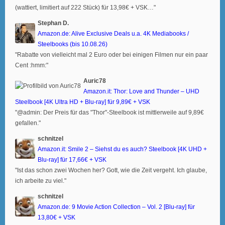
(wattiert, limitiert auf 222 Stück) für 13,98€ + VSK…"
Stephan D.
Amazon.de: Alive Exclusive Deals u.a. 4K Mediabooks /
Steelbooks (bis 10.08.26)
"Rabatte von vielleicht mal 2 Euro oder bei einigen Filmen nur ein paar
Cent :hmm:"
Auric78
Amazon.it: Thor: Love and Thunder – UHD
Steelbook [4K Ultra HD + Blu-ray] für 9,89€ + VSK
"@admin: Der Preis für das "Thor"-Steelbook ist mittlerweile auf 9,89€
gefallen."
schnitzel
Amazon.it: Smile 2 – Siehst du es auch? Steelbook [4K UHD +
Blu-ray] für 17,66€ + VSK
"Ist das schon zwei Wochen her? Gott, wie die Zeit vergeht. Ich glaube,
ich arbeite zu viel."
schnitzel
Amazon.de: 9 Movie Action Collection – Vol. 2 [Blu-ray] für
13,80€ + VSK