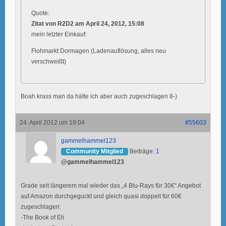
Quote:
Zitat von R2D2 am April 24, 2012, 15:08
mein letzter Einkauf:
Flohmarkt Dormagen (Ladenauflösung, alles neu
verschweißt)
Boah krass man da hätte ich aber auch zugeschlagen 8-)
24. April 2012 um 19:04
#55603
gammelhammel123
Community Mitglied
Beiträge:
1
@gammelhammel123
Grade seit längerem mal wieder das „4 Blu-Rays für 30€“ Angebot
auf Amazon durchgeguckt und gleich quasi doppelt für 60€
zugeschlagen:
-The Book of Eli