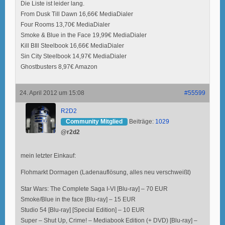
Die Liste ist leider lang.
From Dusk Till Dawn 16,66€ MediaDialer
Four Rooms 13,70€ MediaDialer
Smoke & Blue in the Face 19,99€ MediaDialer
Kill BIll Steelbook 16,66€ MediaDialer
Sin City Steelbook 14,97€ MediaDialer
Ghostbusters 8,97€ Amazon
24. April 2012 um 15:08
#55599
R2D2
Community Mitglied
Beiträge:
1029
@r2d2
mein letzter Einkauf:
Flohmarkt Dormagen (Ladenauflösung, alles neu verschweißt)
Star Wars: The Complete Saga I-VI [Blu-ray] – 70 EUR
Smoke/Blue in the face [Blu-ray] – 15 EUR
Studio 54 [Blu-ray] [Special Edition] – 10 EUR
Super – Shut Up, Crime! – Mediabook Edition (+ DVD) [Blu-ray] –