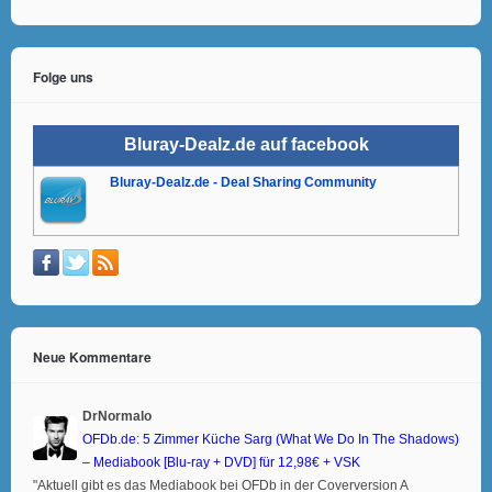
Folge uns
Bluray-Dealz.de auf facebook
Bluray-Dealz.de - Deal Sharing Community
Neue Kommentare
DrNormalo
OFDb.de: 5 Zimmer Küche Sarg (What We Do In The Shadows)
– Mediabook [Blu-ray + DVD] für 12,98€ + VSK
"Aktuell gibt es das Mediabook bei OFDb in der Coverversion A