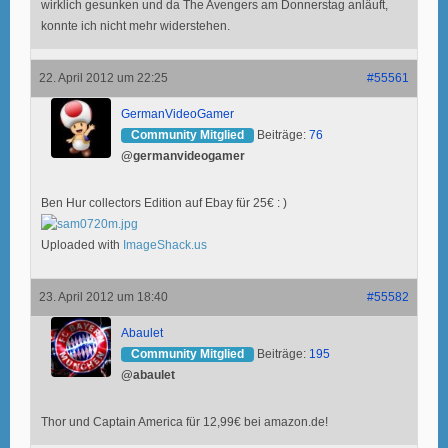
wirklich gesunken und da The Avengers am Donnerstag anläuft,
konnte ich nicht mehr widerstehen.
22. April 2012 um 22:25
#55561
GermanVideoGamer
Community Mitglied
Beiträge:
76
@germanvideogamer
Ben Hur collectors Edition auf Ebay für 25€ : )
Uploaded with
ImageShack.us
23. April 2012 um 18:40
#55582
Abaulet
Community Mitglied
Beiträge:
195
@abaulet
Thor und Captain America für 12,99€ bei amazon.de!