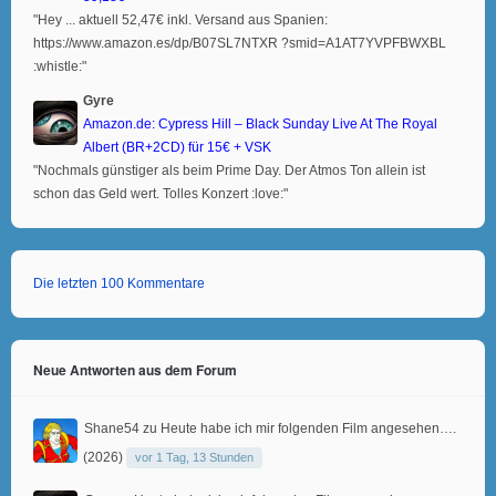
"Hey ... aktuell 52,47€ inkl. Versand aus Spanien:
https://www.amazon.es/dp/B07SL7NTXR ?smid=A1AT7YVPFBWXBL
:whistle:"
Gyre
Amazon.de: Cypress Hill – Black Sunday Live At The Royal
Albert (BR+2CD) für 15€ + VSK
"Nochmals günstiger als beim Prime Day. Der Atmos Ton allein ist
schon das Geld wert. Tolles Konzert :love:"
Die letzten 100 Kommentare
Neue Antworten aus dem Forum
Shane54
zu
Heute habe ich mir folgenden Film angesehen….
(2026)
vor 1 Tag, 13 Stunden