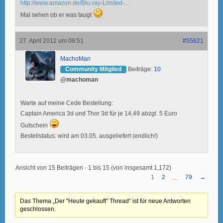
http://www.amazon.de/Blu-ray-Limited-...
Mal sehen ob er was taugt
27. April 2012 um 09:51
#55621
MachoMan
Community Mitglied
Beiträge:
10
@machoman
Warte auf meine Cede Bestellung:
Captain America 3d und Thor 3d für je 14,49 abzgl. 5 Euro
Gutschein
Bestellstatus: wird am 03.05. ausgeliefert (endlich!)
Ansicht von 15 Beiträgen - 1 bis 15 (von insgesamt 1,172)
1
2
79
→
…
Das Thema „Der "Heute gekauft" Thread“ ist für neue Antworten
geschlossen.