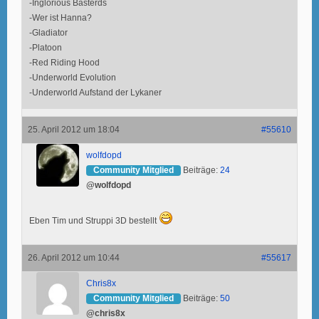
-Inglorious Basterds
-Wer ist Hanna?
-Gladiator
-Platoon
-Red Riding Hood
-Underworld Evolution
-Underworld Aufstand der Lykaner
25. April 2012 um 18:04
#55610
wolfdopd
Community Mitglied
Beiträge:
24
@wolfdopd
Eben Tim und Struppi 3D bestellt
26. April 2012 um 10:44
#55617
Chris8x
Community Mitglied
Beiträge:
50
@chris8x