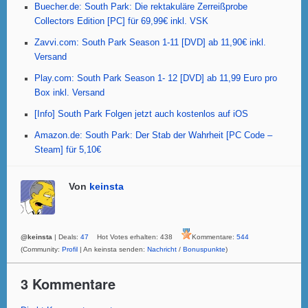
o
p
Buecher.de: South Park: Die rektakuläre Zerreißprobe
Collectors Edition [PC] für 69,99€ inkl. VSK
o
p
Zavvi.com: South Park Season 1-11 [DVD] ab 11,90€ inkl.
k
Versand
Play.com: South Park Season 1- 12 [DVD] ab 11,99 Euro pro
Box inkl. Versand
[Info] South Park Folgen jetzt auch kostenlos auf iOS
Amazon.de: South Park: Der Stab der Wahrheit [PC Code –
Steam] für 5,10€
Von
keinsta
@keinsta
| Deals:
47
Hot Votes erhalten: 438
Kommentare:
544
(Community:
Profil
| An keinsta senden:
Nachricht
/
Bonuspunkte
)
3 Kommentare