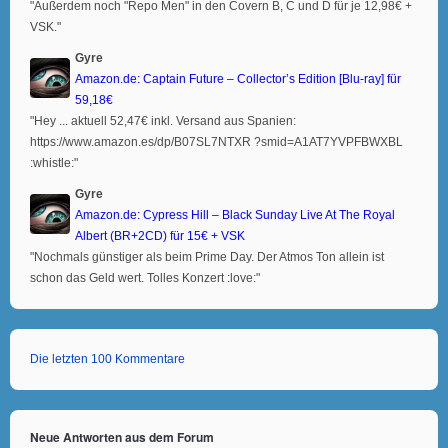
"Außerdem noch "Repo Men" in den Covern B, C und D für je 12,98€ +
VSK."
Gyre
Amazon.de: Captain Future – Collector’s Edition [Blu-ray] für
59,18€
"Hey ... aktuell 52,47€ inkl. Versand aus Spanien:
https://www.amazon.es/dp/B07SL7NTXR ?smid=A1AT7YVPFBWXBL
:whistle:"
Gyre
Amazon.de: Cypress Hill – Black Sunday Live At The Royal
Albert (BR+2CD) für 15€ + VSK
"Nochmals günstiger als beim Prime Day. Der Atmos Ton allein ist
schon das Geld wert. Tolles Konzert :love:"
Die letzten 100 Kommentare
Neue Antworten aus dem Forum