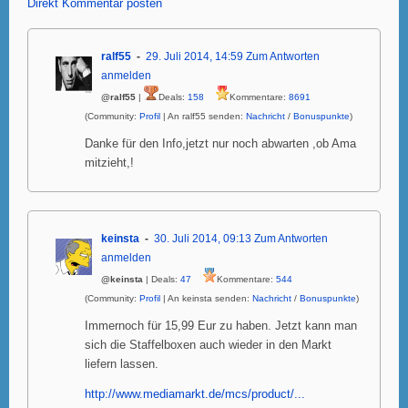
Direkt Kommentar posten
ralf55
29. Juli 2014, 14:59
Zum Antworten
anmelden
@ralf55
|
Deals:
158
Kommentare:
8691
(Community:
Profil
| An ralf55 senden:
Nachricht
/
Bonuspunkte
)
Danke für den Info,jetzt nur noch abwarten ,ob Ama
mitzieht,!
keinsta
30. Juli 2014, 09:13
Zum Antworten
anmelden
@keinsta
| Deals:
47
Kommentare:
544
(Community:
Profil
| An keinsta senden:
Nachricht
/
Bonuspunkte
)
Immernoch für 15,99 Eur zu haben. Jetzt kann man
sich die Staffelboxen auch wieder in den Markt
liefern lassen.
http://www.mediamarkt.de/mcs/product/...