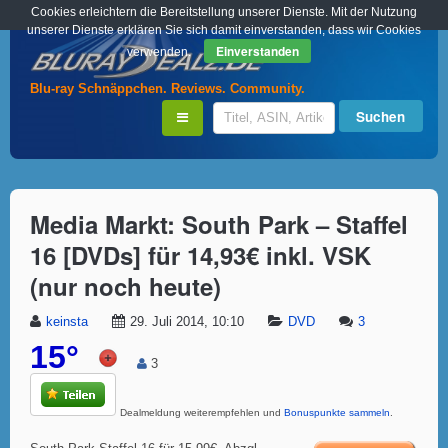
Cookies erleichtern die Bereitstellung unserer Dienste. Mit der Nutzung
unserer Dienste erklären Sie sich damit einverstanden, dass wir Cookies
Einverstanden
verwenden.
Blu-ray Schnäppchen. Reviews. Community.
Media Markt: South Park – Staffel
16 [DVDs] für 14,93€ inkl. VSK
(nur noch heute)
keinsta
29. Juli 2014, 10:10
DVD
3
15°
3
Dealmeldung weiterempfehlen und
Bonuspunkte sammeln
.