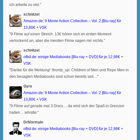
ich arbeite zu viel."
schnitzel
Amazon.de: 9 Movie Action Collection – Vol. 2 [Blu-ray] für
13,80€ + VSK
"9 Filme auf einen Streich. 13€ hören sich im ersten Moment
verlockend an, aber die meisten Filme sagen mir nichts."
schnitzel
ofbd.de: einige Mediabooks [Blu-ray + DVD] für je 12,98€ +
VSK
"Danke für die Meldung! :thump_up: Children of Men und Repo Men in
den besagten Mediabooks sind schon bereits seit…"
Gyre
Amazon.de: 9 Movie Action Collection – Vol. 2 [Blu-ray] für
13,80€ + VSK
"9 Filme auf gerade mal 3 Discs ... da wird sich der Spaß in Grenzen
halten... :whistle:"
DrNormalo
ofbd.de: einige Mediabooks [Blu-ray + DVD] für je 12,98€ +
VSK