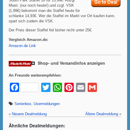
South Park Staffel 16 für 15,99€. Abzgl.
Mwst. (nur noch heute!) und zzgl. VSK
(1,99€) bekommt man die Staffel heute für
schlanke 14,93€. Wer die Staffel im Markt vor Ort kaufen kann,
spart sich zudem die VSK.
Der Preis dieser Staffel fiel bisher nicht unter 25€.
Vergleich Amazon.de:
Amazon.de Link
Shop- und Versandinfos anzeigen
An Freunde weiterempfehlen:
F
T
W
Pi
E
G
a
wi
h
nt
m
m
c
tt
at
er
ail
ail
Serienbox
,
Usermeldungen
e
er
s
e
«
Neuere Dealmeldung
Ältere Dealmeldung
»
b
A
st
Ähnliche Dealmeldungen: