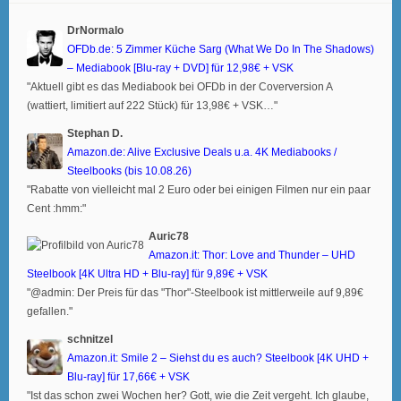
DrNormalo
OFDb.de: 5 Zimmer Küche Sarg (What We Do In The Shadows)
– Mediabook [Blu-ray + DVD] für 12,98€ + VSK
"Aktuell gibt es das Mediabook bei OFDb in der Coverversion A
(wattiert, limitiert auf 222 Stück) für 13,98€ + VSK…"
Stephan D.
Amazon.de: Alive Exclusive Deals u.a. 4K Mediabooks /
Steelbooks (bis 10.08.26)
"Rabatte von vielleicht mal 2 Euro oder bei einigen Filmen nur ein paar
Cent :hmm:"
Auric78
Amazon.it: Thor: Love and Thunder – UHD
Steelbook [4K Ultra HD + Blu-ray] für 9,89€ + VSK
"@admin: Der Preis für das "Thor"-Steelbook ist mittlerweile auf 9,89€
gefallen."
schnitzel
Amazon.it: Smile 2 – Siehst du es auch? Steelbook [4K UHD +
Blu-ray] für 17,66€ + VSK
"Ist das schon zwei Wochen her? Gott, wie die Zeit vergeht. Ich glaube,