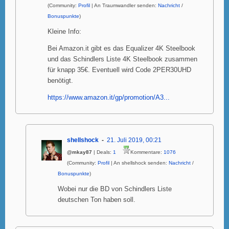
(Community:
Profil
| An Traumwandler senden:
Nachricht
/
Bonuspunkte
)
Kleine Info:
Bei Amazon.it gibt es das Equalizer 4K Steelbook
und das Schindlers Liste 4K Steelbook zusammen
für knapp 35€. Eventuell wird Code 2PER30UHD
benötigt.
https://www.amazon.it/gp/promotion/A3...
shellshock
21. Juli 2019, 00:21
@mkay87
| Deals:
1
Kommentare:
1076
(Community:
Profil
| An shellshock senden:
Nachricht
/
Bonuspunkte
)
Wobei nur die BD von Schindlers Liste
deutschen Ton haben soll.