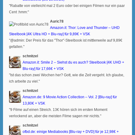
"Rabatte von vielleicht mal 2 Euro oder bei einigen Filmen nur ein paar
Cent :hmm:"
Auric78
Amazon.it: Thor: Love and Thunder – UHD
Steelbook [4K Ultra HD + Blu-ray] für 9,89€ + VSK
"@admin: Der Preis für das "Thor"-Steelbook ist mittlerweile auf 9,89€
gefallen."
schnitzel
Amazon.it: Smile 2 – Siehst du es auch? Steelbook [4K UHD +
Blu-ray] für 17,66€ + VSK
"Ist das schon zwei Wochen her? Gott, wie die Zeit vergeht. Ich glaube,
ich arbeite zu viel."
schnitzel
Amazon.de: 9 Movie Action Collection – Vol. 2 [Blu-ray] für
13,80€ + VSK
"9 Filme auf einen Streich. 13€ hören sich im ersten Moment
verlockend an, aber die meisten Filme sagen mir nichts."
schnitzel
ofbd.de: einige Mediabooks [Blu-ray + DVD] für je 12,98€ +