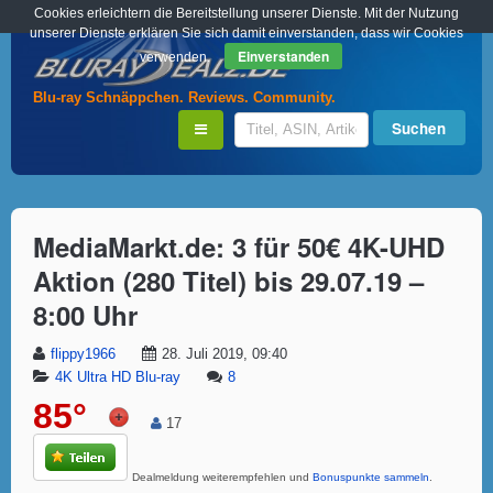
Cookies erleichtern die Bereitstellung unserer Dienste. Mit der Nutzung
unserer Dienste erklären Sie sich damit einverstanden, dass wir Cookies
Einverstanden
verwenden.
Blu-ray Schnäppchen. Reviews. Community.
MediaMarkt.de: 3 für 50€ 4K-UHD
Aktion (280 Titel) bis 29.07.19 –
8:00 Uhr
flippy1966
28. Juli 2019, 09:40
4K Ultra HD Blu-ray
8
85°
17
Dealmeldung weiterempfehlen und
Bonuspunkte sammeln
.