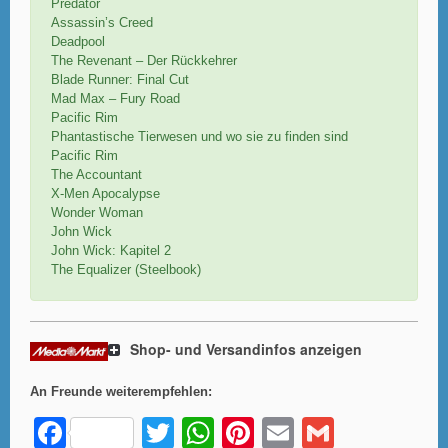
Predator
Assassin’s Creed
Deadpool
The Revenant – Der Rückkehrer
Blade Runner: Final Cut
Mad Max – Fury Road
Pacific Rim
Phantastische Tierwesen und wo sie zu finden sind
Pacific Rim
The Accountant
X-Men Apocalypse
Wonder Woman
John Wick
John Wick: Kapitel 2
The Equalizer (Steelbook)
Shop- und Versandinfos anzeigen
An Freunde weiterempfehlen:
F
T
W
Pi
E
G