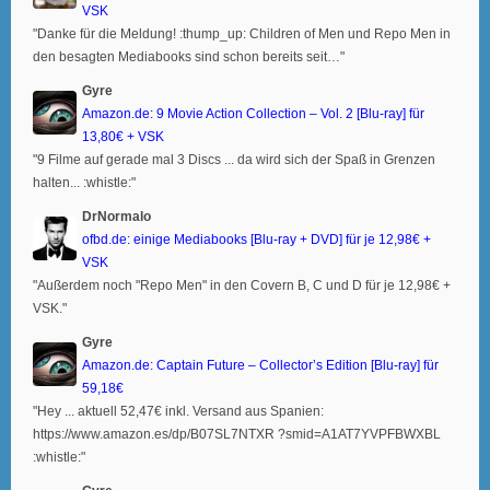
VSK
"Danke für die Meldung! :thump_up: Children of Men und Repo Men in
den besagten Mediabooks sind schon bereits seit…"
Gyre
Amazon.de: 9 Movie Action Collection – Vol. 2 [Blu-ray] für
13,80€ + VSK
"9 Filme auf gerade mal 3 Discs ... da wird sich der Spaß in Grenzen
halten... :whistle:"
DrNormalo
ofbd.de: einige Mediabooks [Blu-ray + DVD] für je 12,98€ +
VSK
"Außerdem noch "Repo Men" in den Covern B, C und D für je 12,98€ +
VSK."
Gyre
Amazon.de: Captain Future – Collector’s Edition [Blu-ray] für
59,18€
"Hey ... aktuell 52,47€ inkl. Versand aus Spanien:
https://www.amazon.es/dp/B07SL7NTXR ?smid=A1AT7YVPFBWXBL
:whistle:"