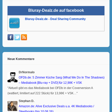
Bluray-Dealz.de auf facebook
Bluray-Dealz.de - Deal Sharing Community
Neue Kommentare
DrNormalo
OFDb.de: 5 Zimmer Küche Sarg (What We Do In The Shadows)
– Mediabook [Blu-ray + DVD] für 12,98€ + VSK
"Aktuell gibt es das Mediabook bei OFDb in der Coverversion A
(wattiert, limitiert auf 222 Stück) für 13,98€ + VSK…"
Stephan D.
Amazon.de: Alive Exclusive Deals u.a. 4K Mediabooks /
Steelbooks (bis 10.08.26)