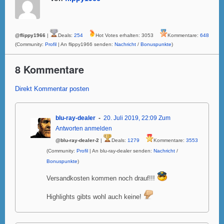
@flippy1966
|
Deals:
254
Hot Votes erhalten: 3053
Kommentare:
648
(Community:
Profil
| An flippy1966 senden:
Nachricht
/
Bonuspunkte
)
8 Kommentare
Direkt Kommentar posten
blu-ray-dealer
20. Juli 2019, 22:09
Zum
Antworten anmelden
@blu-ray-dealer-2
|
Deals:
1279
Kommentare:
3553
(Community:
Profil
| An blu-ray-dealer senden:
Nachricht
/
Bonuspunkte
)
Versandkosten kommen noch drauf!!!
Highlights gibts wohl auch keine!