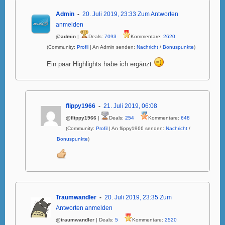
Admin
20. Juli 2019, 23:33
Zum Antworten
anmelden
@admin
|
Deals:
7093
Kommentare:
2620
(Community:
Profil
| An Admin senden:
Nachricht
/
Bonuspunkte
)
Ein paar Highlights habe ich ergänzt
flippy1966
21. Juli 2019, 06:08
@flippy1966
|
Deals:
254
Kommentare:
648
(Community:
Profil
| An flippy1966 senden:
Nachricht
/
Bonuspunkte
)
Traumwandler
20. Juli 2019, 23:35
Zum
Antworten anmelden
@traumwandler
| Deals:
5
Kommentare:
2520