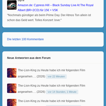
Gyre
Amazon.de: Cypress Hill – Black Sunday Live At The Royal
Albert (BR+2CD) für 15€ + VSK
"Nochmals günstiger als beim Prime Day. Der Atmos Ton allein ist
schon das Geld wert. Tolles Konzert :love:"
Die letzten 100 Kommentare
Neue Antworten aus dem Forum
The-Lion-King
zu
Heute habe ich mir folgenden Film
angesehen…. (2026)
vor 22 Minuten
The-Lion-King
zu
Heute habe ich mir folgenden Film
angesehen…. (2026)
vor 14 Stunden, 1 Minute
The-Lion-King
zu
Heute habe ich mir folgenden Film