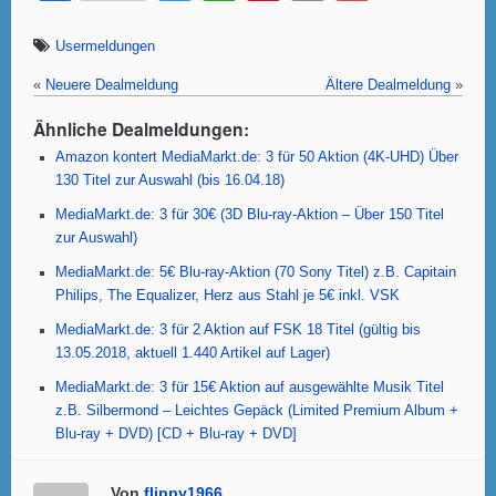
a
wi
h
nt
m
m
c
tt
at
er
ail
ail
Usermeldungen
e
er
s
e
«
Neuere Dealmeldung
Ältere Dealmeldung
»
b
A
st
Ähnliche Dealmeldungen:
o
p
Amazon kontert MediaMarkt.de: 3 für 50 Aktion (4K-UHD) Über
130 Titel zur Auswahl (bis 16.04.18)
o
p
MediaMarkt.de: 3 für 30€ (3D Blu-ray-Aktion – Über 150 Titel
k
zur Auswahl)
MediaMarkt.de: 5€ Blu-ray-Aktion (70 Sony Titel) z.B. Capitain
Philips, The Equalizer, Herz aus Stahl je 5€ inkl. VSK
MediaMarkt.de: 3 für 2 Aktion auf FSK 18 Titel (gültig bis
13.05.2018, aktuell 1.440 Artikel auf Lager)
MediaMarkt.de: 3 für 15€ Aktion auf ausgewählte Musik Titel
z.B. Silbermond – Leichtes Gepäck (Limited Premium Album +
Blu-ray + DVD) [CD + Blu-ray + DVD]
Von
flippy1966