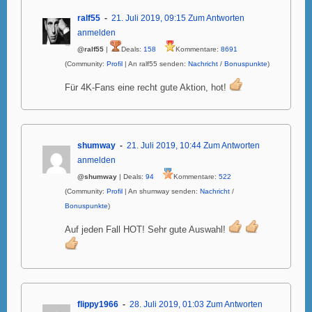
ralf55
21. Juli 2019, 09:15
Zum Antworten
anmelden
@ralf55
|
Deals:
158
Kommentare:
8691
(Community:
Profil
| An ralf55 senden:
Nachricht
/
Bonuspunkte
)
Für 4K-Fans eine recht gute Aktion, hot!
shumway
21. Juli 2019, 10:44
Zum Antworten
anmelden
@shumway
| Deals:
94
Kommentare:
522
(Community:
Profil
| An shumway senden:
Nachricht
/
Bonuspunkte
)
Auf jeden Fall HOT! Sehr gute Auswahl!
flippy1966
28. Juli 2019, 01:03
Zum Antworten