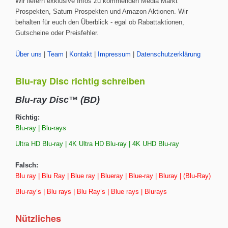
Wir liefern exklusive Infos zu kommenden Media Markt
Prospekten, Saturn Prospekten und Amazon Aktionen. Wir
behalten für euch den Überblick - egal ob Rabattaktionen,
Gutscheine oder Preisfehler.
Über uns
|
Team
|
Kontakt
|
Impressum
|
Datenschutzerklärung
Blu-ray Disc richtig schreiben
Blu-ray Disc™ (BD)
Richtig:
Blu-ray | Blu-rays
Ultra HD Blu-ray | 4K Ultra HD Blu-ray | 4K UHD Blu-ray
Falsch:
Blu ray | Blu Ray | Blue ray | Blueray | Blue-ray | Bluray | (Blu-Ray)
Blu-ray’s | Blu rays | Blu Ray’s | Blue rays | Blurays
Nützliches