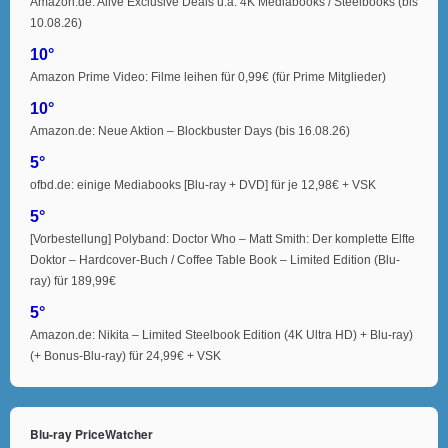
Amazon.de: Alive Exclusive Deals u.a. 4K Mediabooks / Steelbooks (bis
10.08.26)
10°
Amazon Prime Video: Filme leihen für 0,99€ (für Prime Mitglieder)
10°
Amazon.de: Neue Aktion – Blockbuster Days (bis 16.08.26)
5°
ofbd.de: einige Mediabooks [Blu-ray + DVD] für je 12,98€ + VSK
5°
[Vorbestellung] Polyband: Doctor Who – Matt Smith: Der komplette Elfte
Doktor – Hardcover-Buch / Coffee Table Book – Limited Edition (Blu-
ray) für 189,99€
5°
Amazon.de: Nikita – Limited Steelbook Edition (4K Ultra HD) + Blu-ray)
(+ Bonus-Blu-ray) für 24,99€ + VSK
Blu-ray PriceWatcher