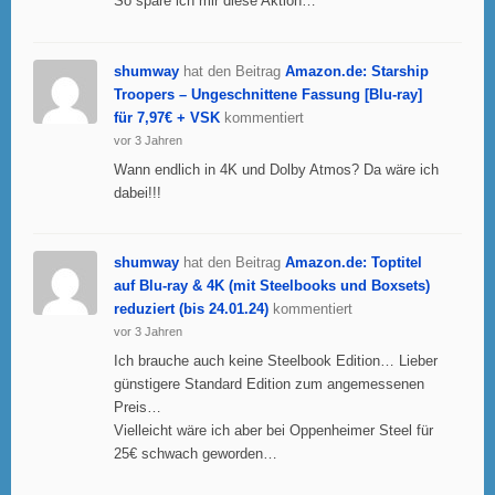
So spare ich mir diese Aktion…
shumway
hat den Beitrag
Amazon.de: Starship
Troopers – Ungeschnittene Fassung [Blu-ray]
für 7,97€ + VSK
kommentiert
vor 3 Jahren
Wann endlich in 4K und Dolby Atmos? Da wäre ich
dabei!!!
shumway
hat den Beitrag
Amazon.de: Toptitel
auf Blu-ray & 4K (mit Steelbooks und Boxsets)
reduziert (bis 24.01.24)
kommentiert
vor 3 Jahren
Ich brauche auch keine Steelbook Edition… Lieber
günstigere Standard Edition zum angemessenen
Preis…
Vielleicht wäre ich aber bei Oppenheimer Steel für
25€ schwach geworden…