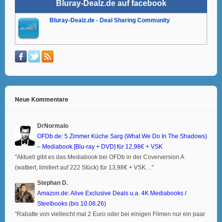
Bluray-Dealz.de auf facebook
Bluray-Dealz.de - Deal Sharing Community
Neue Kommentare
DrNormalo
OFDb.de: 5 Zimmer Küche Sarg (What We Do In The Shadows)
– Mediabook [Blu-ray + DVD] für 12,98€ + VSK
"Aktuell gibt es das Mediabook bei OFDb in der Coverversion A
(wattiert, limitiert auf 222 Stück) für 13,98€ + VSK…"
Stephan D.
Amazon.de: Alive Exclusive Deals u.a. 4K Mediabooks /
Steelbooks (bis 10.08.26)
"Rabatte von vielleicht mal 2 Euro oder bei einigen Filmen nur ein paar