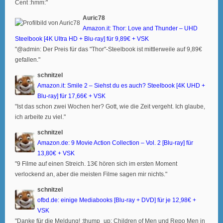
Cent :hmm:"
Auric78
Amazon.it: Thor: Love and Thunder – UHD
Steelbook [4K Ultra HD + Blu-ray] für 9,89€ + VSK
"@admin: Der Preis für das "Thor"-Steelbook ist mittlerweile auf 9,89€
gefallen."
schnitzel
Amazon.it: Smile 2 – Siehst du es auch? Steelbook [4K UHD +
Blu-ray] für 17,66€ + VSK
"Ist das schon zwei Wochen her? Gott, wie die Zeit vergeht. Ich glaube,
ich arbeite zu viel."
schnitzel
Amazon.de: 9 Movie Action Collection – Vol. 2 [Blu-ray] für
13,80€ + VSK
"9 Filme auf einen Streich. 13€ hören sich im ersten Moment
verlockend an, aber die meisten Filme sagen mir nichts."
schnitzel
ofbd.de: einige Mediabooks [Blu-ray + DVD] für je 12,98€ +
VSK
"Danke für die Meldung! :thump_up: Children of Men und Repo Men in