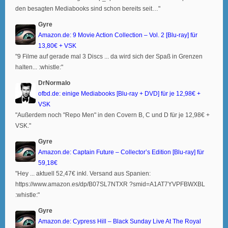
den besagten Mediabooks sind schon bereits seit…"
Gyre
Amazon.de: 9 Movie Action Collection – Vol. 2 [Blu-ray] für
13,80€ + VSK
"9 Filme auf gerade mal 3 Discs ... da wird sich der Spaß in Grenzen
halten... :whistle:"
DrNormalo
ofbd.de: einige Mediabooks [Blu-ray + DVD] für je 12,98€ +
VSK
"Außerdem noch "Repo Men" in den Covern B, C und D für je 12,98€ +
VSK."
Gyre
Amazon.de: Captain Future – Collector’s Edition [Blu-ray] für
59,18€
"Hey ... aktuell 52,47€ inkl. Versand aus Spanien:
https://www.amazon.es/dp/B07SL7NTXR ?smid=A1AT7YVPFBWXBL
:whistle:"
Gyre
Amazon.de: Cypress Hill – Black Sunday Live At The Royal