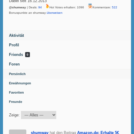
Dabei seit 16.12.2013
@shumway
| Deals:
94
Hot Votes erhalten: 1096
Kommentare:
522
Bonuspunkte an shumway
überweisen
Aktivität
Profil
Friends
0
Foren
Persönlich
Erwähnungen
Favoriten
Freunde
Zeige:
shumway
hat den Beitrag
Amazon.de: Erhalte 5€