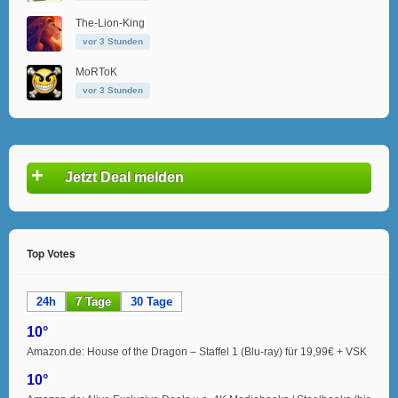
The-Lion-King
vor 3 Stunden
MoRToK
vor 3 Stunden
+
Jetzt Deal melden
Top Votes
24h
7 Tage
30 Tage
10°
Amazon.de: House of the Dragon – Staffel 1 (Blu-ray) für 19,99€ + VSK
10°