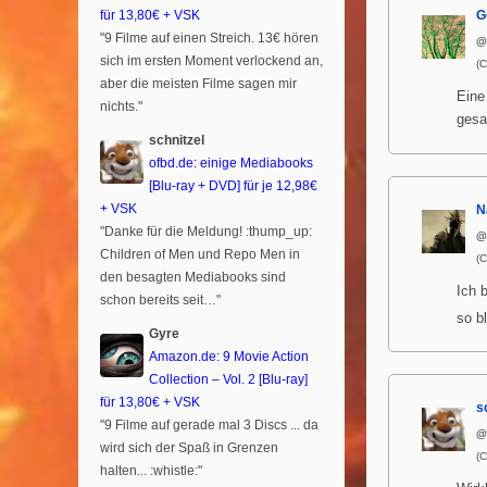
G
für 13,80€ + VSK
"9 Filme auf einen Streich. 13€ hören
@
sich im ersten Moment verlockend an,
(
aber die meisten Filme sagen mir
Eine
nichts."
gesa
schnitzel
ofbd.de: einige Mediabooks
[Blu-ray + DVD] für je 12,98€
+ VSK
N
"Danke für die Meldung! :thump_up:
@
Children of Men und Repo Men in
(
den besagten Mediabooks sind
Ich 
schon bereits seit…"
so b
Gyre
Amazon.de: 9 Movie Action
Collection – Vol. 2 [Blu-ray]
für 13,80€ + VSK
s
"9 Filme auf gerade mal 3 Discs ... da
@
wird sich der Spaß in Grenzen
(
halten... :whistle:"