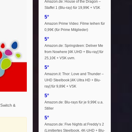
Amazon.de: House of the Dragon –
Staffel 1 (Blu-ray) für 19,99€ + VSK
5°
Amazon Prime Video: Filme leihen für
0,99€ (für Prime Mitglieder)
5°
Amazon.de: Springsteen: Deliver Me
from Nowhere [4K UHD + Blu-ray] für
25,10€ + VSK uvm.
5°
Amazon.it: Thor: Love and Thunder –
UHD Steelbook [4K Ultra HD + Blu-
ray] für 9,89€ + VSK
5°
Amazon.de: Blu-rays für je 9,99€ u.a.
 Switch &
Stiller
5°
Amazon.de: Five Nights at Freddy’s 2
(Limitiertes Steelbook, 4K-UHD + Blu-