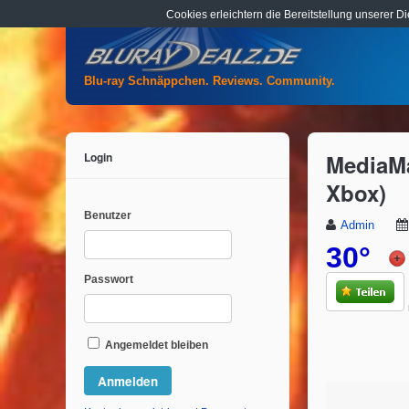
Cookies erleichtern die Bereitstellung unserer D
Blu-ray Schnäppchen. Reviews. Community.
Login
MediaMa
Xbox)
Benutzer
Admin
30°
Passwort
Angemeldet bleiben