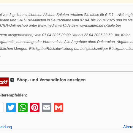
 von 3 gekennzeichneten Aktions-Spielen erhalten Sie diese für € 111.-. Aktion gül
rkten und SATURN-Märkten in Deutschland vom 07.04. bis 22.04.2025 und im Me
URN-Onlineshop unter www.mediamarkt.de bzw. www.saturn.de (Käufe bei
ietern ausgenommen) vom 07.04.2025 09:00 Uhr bis 22.04.2025 23:59 Uhr. Keine
garantie, nur solange der Vorrat reicht. Alle Angebote ohne Dekoration. Abgabe nu
üblichen Mengen. Rückgabe/Rückabwicklung nur bei gleichzeitiger Rückgabe alle
.
Shop- und Versandinfos anzeigen
iterempfehlen:
T
W
Pi
E
G
wi
h
nt
m
m
tt
at
er
ail
ail
eldung
Älter