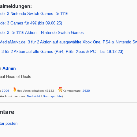
er
s
e
ealmeldungen:
A
st
de: 3 Nintendo Switch Games für 111€
p
de: 3 Games für 49€ (bis 09.06.25)
p
de: 3 für 111€ Aktion – Nintendo Switch Games
 MediaMarkt.de: 3 für 2 Aktion auf ausgewählte Xbox One, PS4 & Nintendo Sw
 3 für 2 Aktion auf alle Games (PS4, PS5, Xbox & PC – bis 19.12.23)
n
Admin
bal Head of Deals
s:
7096
Hot Votes erhalten: 43132
Kommentare:
2620
 An Admin senden:
Nachricht
/
Bonuspunkte
)
ntare
ar posten