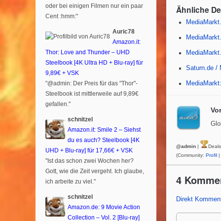
e
oder bei einigen Filmen nur ein paar
Ähnliche D
b
Cent :hmm:"
MediaMarkt.
o
Auric78
MediaMarkt.
Amazon.it:
o
Thor: Love and Thunder – UHD
MediaMarkt.
Steelbook [4K Ultra HD + Blu-ray] für
k
Saturn.de /
9,89€ + VSK
"@admin: Der Preis für das "Thor"-
MediaMarkt:
Steelbook ist mittlerweile auf 9,89€
gefallen."
Vo
schnitzel
Glo
Amazon.it: Smile 2 – Siehst
du es auch? Steelbook [4K
@admin
|
Deal
UHD + Blu-ray] für 17,66€ + VSK
(Community:
Profil
|
"Ist das schon zwei Wochen her?
Gott, wie die Zeit vergeht. Ich glaube,
4 Komme
ich arbeite zu viel."
schnitzel
Direkt Komment
Amazon.de: 9 Movie Action
Collection – Vol. 2 [Blu-ray]