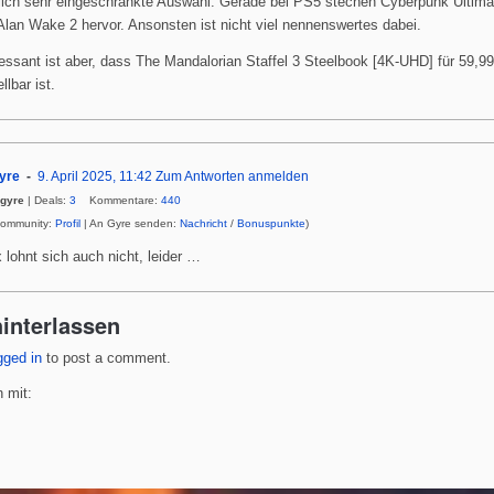
lich sehr eingeschränkte Auswahl. Gerade bei PS5 stechen Cyberpunk Ultima
Alan Wake 2 hervor. Ansonsten ist nicht viel nennenswertes dabei.
ressant ist aber, dass The Mandalorian Staffel 3 Steelbook [4K-UHD] für 59,9
llbar ist.
yre
9. April 2025, 11:42
Zum Antworten anmelden
gyre
| Deals:
3
Kommentare:
440
Community:
Profil
| An Gyre senden:
Nachricht
/
Bonuspunkte
)
 lohnt sich auch nicht, leider …
interlassen
gged in
to post a comment.
 mit: