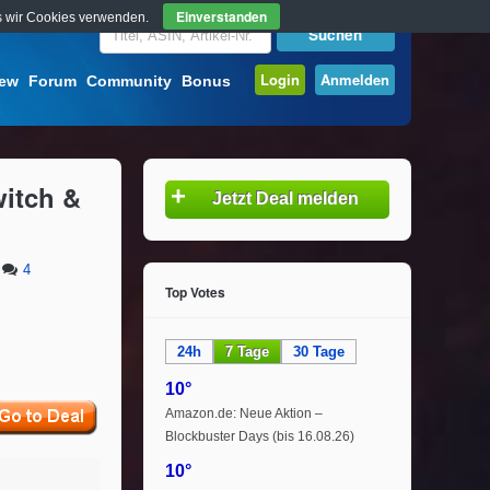
Einverstanden
ass wir Cookies verwenden.
Login
Anmelden
iew
Forum
Community
Bonus
witch &
+
Jetzt Deal melden
4
Top Votes
24h
7 Tage
30 Tage
10°
Amazon.de: Neue Aktion –
Blockbuster Days (bis 16.08.26)
10°