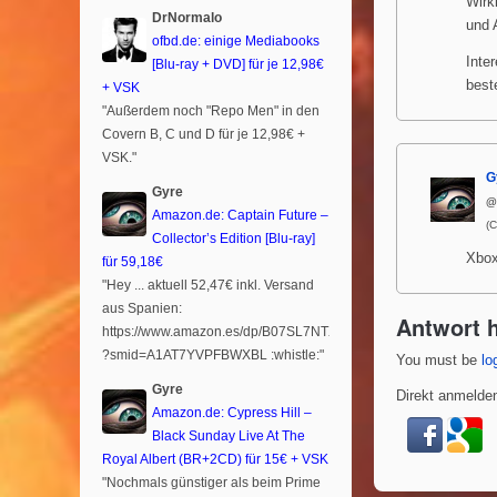
Wirk
DrNormalo
und 
ofbd.de: einige Mediabooks
Inte
[Blu-ray + DVD] für je 12,98€
beste
+ VSK
"Außerdem noch "Repo Men" in den
Covern B, C und D für je 12,98€ +
VSK."
G
Gyre
@
Amazon.de: Captain Future –
(
Collector’s Edition [Blu-ray]
Xbox
für 59,18€
"Hey ... aktuell 52,47€ inkl. Versand
aus Spanien:
Antwort h
https://www.amazon.es/dp/B07SL7NTXR
?smid=A1AT7YVPFBWXBL :whistle:"
You must be
lo
Gyre
Direkt anmelden
Amazon.de: Cypress Hill –
Black Sunday Live At The
Royal Albert (BR+2CD) für 15€ + VSK
"Nochmals günstiger als beim Prime