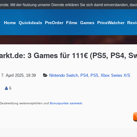
ienste. Mit der Nutzung unserer Dienste erklären Sie sich damit einverstanden, d
Home
Quickdeals
PreOrder
Filme
Games
PriceWatcher
Rev
rkt.de: 3 Games für 111€ (PS5, PS4, S
7. April 2025, 19:39
Nintendo Switch
,
PS4
,
PS5
,
Xbox Series X/S
6
Dealmeldung weiterempfehlen und
Bonuspunkte sammeln
.