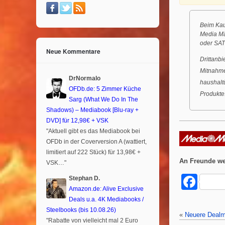
Beim Kauf
Media Mä
oder SAT
Neue Kommentare
Drittanb
Mitnahme
DrNormalo
haushalt
OFDb.de: 5 Zimmer Küche
Produkte
Sarg (What We Do In The
Shadows) – Mediabook [Blu-ray +
DVD] für 12,98€ + VSK
"Aktuell gibt es das Mediabook bei
OFDb in der Coverversion A (wattiert,
limitiert auf 222 Stück) für 13,98€ +
An Freunde we
VSK…"
F
Stephan D.
Amazon.de: Alive Exclusive
a
Deals u.a. 4K Mediabooks /
c
Steelbooks (bis 10.08.26)
«
Neuere Dealm
"Rabatte von vielleicht mal 2 Euro