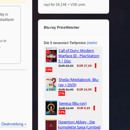
ray) für 26,14€ + VSK uvm.
tig in
diaMarkt-
Blu-ray PriceWatcher
r in
Die 5 neuesten Tiefpreise
(
mehr
)
r
e Dealmeldung
»