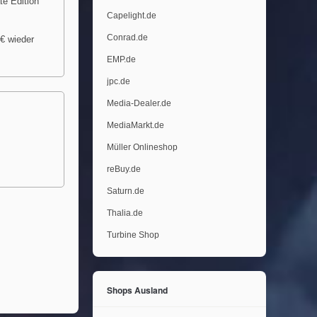
te Edition
Capelight.de
Conrad.de
9€ wieder
EMP.de
jpc.de
Media-Dealer.de
MediaMarkt.de
Müller Onlineshop
reBuy.de
Saturn.de
Thalia.de
Turbine Shop
Shops Ausland