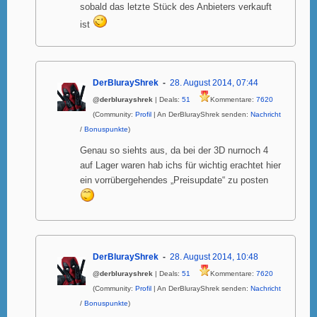
sobald das letzte Stück des Anbieters verkauft
ist
DerBlurayShrek
28. August 2014, 07:44
@derblurayshrek
| Deals:
51
Kommentare:
7620
(Community:
Profil
| An DerBlurayShrek senden:
Nachricht
/
Bonuspunkte
)
Genau so siehts aus, da bei der 3D nurnoch 4
auf Lager waren hab ichs für wichtig erachtet hier
ein vorrübergehendes „Preisupdate“ zu posten
DerBlurayShrek
28. August 2014, 10:48
@derblurayshrek
| Deals:
51
Kommentare:
7620
(Community:
Profil
| An DerBlurayShrek senden:
Nachricht
/
Bonuspunkte
)