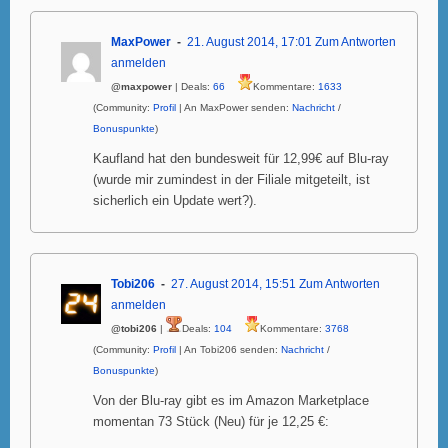
MaxPower
21. August 2014, 17:01
Zum Antworten
anmelden
@maxpower
| Deals:
66
Kommentare:
1633
(Community:
Profil
| An MaxPower senden:
Nachricht
/
Bonuspunkte
)
Kaufland hat den bundesweit für 12,99€ auf Blu-ray
(wurde mir zumindest in der Filiale mitgeteilt, ist
sicherlich ein Update wert?).
Tobi206
27. August 2014, 15:51
Zum Antworten
anmelden
@tobi206
|
Deals:
104
Kommentare:
3768
(Community:
Profil
| An Tobi206 senden:
Nachricht
/
Bonuspunkte
)
Von der Blu-ray gibt es im Amazon Marketplace
momentan 73 Stück (Neu) für je 12,25 €: