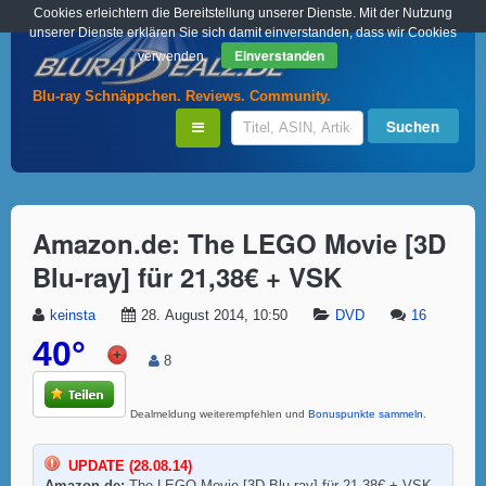
Cookies erleichtern die Bereitstellung unserer Dienste. Mit der Nutzung
unserer Dienste erklären Sie sich damit einverstanden, dass wir Cookies
Einverstanden
verwenden.
Blu-ray Schnäppchen. Reviews. Community.
Amazon.de: The LEGO Movie [3D
Blu-ray] für 21,38€ + VSK
keinsta
28. August 2014, 10:50
DVD
16
40°
8
Dealmeldung weiterempfehlen und
Bonuspunkte sammeln
.
UPDATE (28.08.14)
Amazon.de:
The LEGO Movie [3D Blu-ray] für 21,38€ + VSK