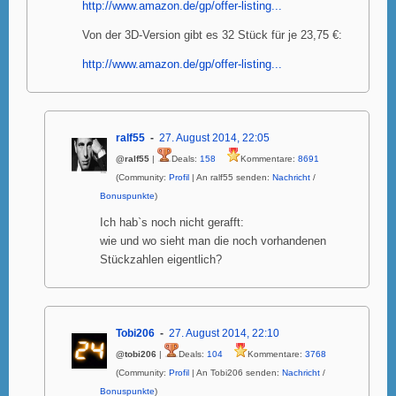
http://www.amazon.de/gp/offer-listing...
Von der 3D-Version gibt es 32 Stück für je 23,75 €:
http://www.amazon.de/gp/offer-listing...
ralf55
27. August 2014, 22:05
@ralf55
|
Deals:
158
Kommentare:
8691
(Community:
Profil
| An ralf55 senden:
Nachricht
/
Bonuspunkte
)
Ich hab`s noch nicht gerafft:
wie und wo sieht man die noch vorhandenen
Stückzahlen eigentlich?
Tobi206
27. August 2014, 22:10
@tobi206
|
Deals:
104
Kommentare:
3768
(Community:
Profil
| An Tobi206 senden:
Nachricht
/
Bonuspunkte
)