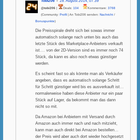
Tobi206
28. August 2014, 07:39
@tobi206
|
Deals:
104
Kommentare:
3768
(Community:
Profil
| An Tobi206 senden:
Nachricht
/
Bonuspunkte
)
Die Preisspirale dreht sich bei sowas immer
automatisch solange nach unten bis auch das
letzte Stück des Marketplace-Anbieters verkauft
ist…. von der 2D-Version sind es immer noch 74
Stück, da kann es also noch etwas günstiger
werden.
Es scheint fast so als könnte man als Verkäufer
angeben, dass es automatisch solange Schritt
für Schritt günstiger wird bis es ausverkauft ist…
normalerweise haben diese Anbieter nur ein paar
Stück auf Lager, da bekommt man das dann
nicht so mit.
Da Amazon bei Anbietern mit Versand durch
Amazon auch immer nach und nach mitzieht,
kann man auch direkt bei Amazon bestellen…
der Preis wird aber auch dort wieder hochgesetzt