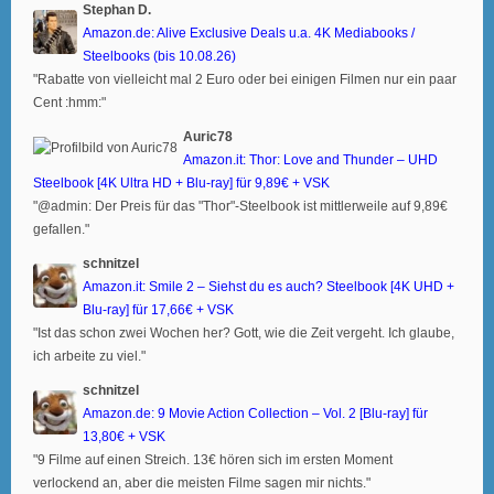
Stephan D.
Amazon.de: Alive Exclusive Deals u.a. 4K Mediabooks /
Steelbooks (bis 10.08.26)
"Rabatte von vielleicht mal 2 Euro oder bei einigen Filmen nur ein paar
Cent :hmm:"
Auric78
Amazon.it: Thor: Love and Thunder – UHD
Steelbook [4K Ultra HD + Blu-ray] für 9,89€ + VSK
"@admin: Der Preis für das "Thor"-Steelbook ist mittlerweile auf 9,89€
gefallen."
schnitzel
Amazon.it: Smile 2 – Siehst du es auch? Steelbook [4K UHD +
Blu-ray] für 17,66€ + VSK
"Ist das schon zwei Wochen her? Gott, wie die Zeit vergeht. Ich glaube,
ich arbeite zu viel."
schnitzel
Amazon.de: 9 Movie Action Collection – Vol. 2 [Blu-ray] für
13,80€ + VSK
"9 Filme auf einen Streich. 13€ hören sich im ersten Moment
verlockend an, aber die meisten Filme sagen mir nichts."