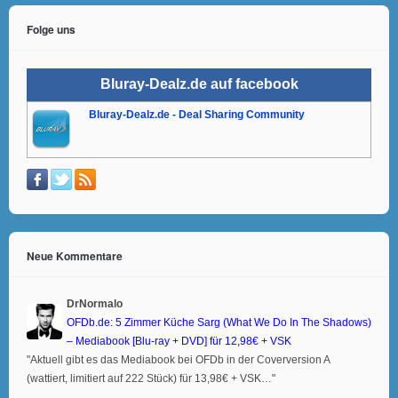
Folge uns
Bluray-Dealz.de auf facebook
Bluray-Dealz.de - Deal Sharing Community
Neue Kommentare
DrNormalo
OFDb.de: 5 Zimmer Küche Sarg (What We Do In The Shadows)
– Mediabook [Blu-ray + DVD] für 12,98€ + VSK
"Aktuell gibt es das Mediabook bei OFDb in der Coverversion A
(wattiert, limitiert auf 222 Stück) für 13,98€ + VSK…"