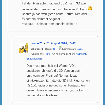
Tät den Film sofort kaufen ABER nur in 3D aber
leider ist der Preis immer noch bei über 25 Euro
Dachte ja das wenigsten heute Saturn, MM oder
Expert ein Hammer Angebot
raushaut – schade, dem scheint nicht so
homer71
21. August 2014, 15:42
@homer71
| Deals:
40
Kommentare:
1151
(Community:
Profil
| An homer71 senden:
Nachricht
/
Bonuspunkte
)
Das muss man halt bei Warner VÖ`s
aussitzen.Ich kaufe die 3D Version auch
erst,wenn der Preis auf Normalniveau
sinkt.Amazon it. hatte die 3D inkl. Figur schon
für 18€, leider ohne deutscher Tonspur,. An
diesem Preis orientiere ich mich,abzocken
können die sich alleine….