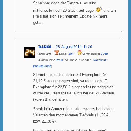
Scheinbar doch der Tiefpreis, es sind
mittlerweile noch 20 Stück auf Lager
und am
Preis hat sich seit meinem Update nix mehr
getan
Tobi206
28. August 2014, 11:26
@tobi206
|
Deals:
104
Kommentare:
3768
(Community:
Profil
| An Tobi206 senden:
Nachricht
/
Bonuspunkte
)
Stimmt… seit die letzten 3D-Exemplare für
21,12 € weggegangen sind, wurden noch 17
Exemplare für 22,50 € eingestellt und zeitgleich
wurde die „Preisspirale“ auch bei der 2D-Version
(vorerst) angehalten.
Somit hält Amazon jetzt wie erwartet bei beiden
Vaianten den momentanen Tiefpreis (11,25 €
bzw. 21,38 €).