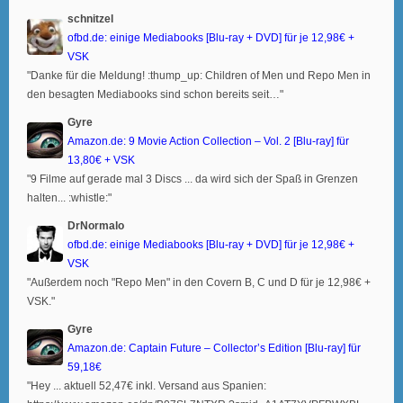
schnitzel
ofbd.de: einige Mediabooks [Blu-ray + DVD] für je 12,98€ +
VSK
"Danke für die Meldung! :thump_up: Children of Men und Repo Men in
den besagten Mediabooks sind schon bereits seit…"
Gyre
Amazon.de: 9 Movie Action Collection – Vol. 2 [Blu-ray] für
13,80€ + VSK
"9 Filme auf gerade mal 3 Discs ... da wird sich der Spaß in Grenzen
halten... :whistle:"
DrNormalo
ofbd.de: einige Mediabooks [Blu-ray + DVD] für je 12,98€ +
VSK
"Außerdem noch "Repo Men" in den Covern B, C und D für je 12,98€ +
VSK."
Gyre
Amazon.de: Captain Future – Collector’s Edition [Blu-ray] für
59,18€
"Hey ... aktuell 52,47€ inkl. Versand aus Spanien: