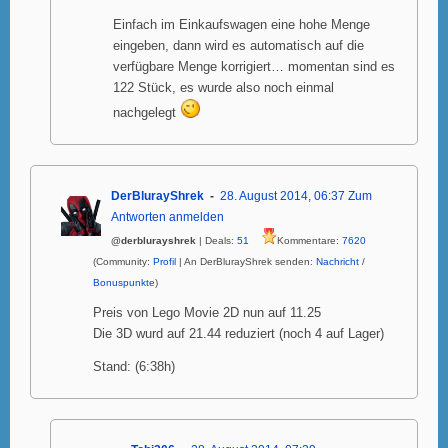
Einfach im Einkaufswagen eine hohe Menge
eingeben, dann wird es automatisch auf die
verfügbare Menge korrigiert… momentan sind es
122 Stück, es wurde also noch einmal
nachgelegt
DerBlurayShrek
28. August 2014, 06:37
Zum
Antworten anmelden
@derblurayshrek
| Deals:
51
Kommentare:
7620
(Community:
Profil
| An DerBlurayShrek senden:
Nachricht
/
Bonuspunkte
)
Preis von Lego Movie 2D nun auf 11.25
Die 3D wurd auf 21.44 reduziert (noch 4 auf Lager)
Stand: (6:38h)