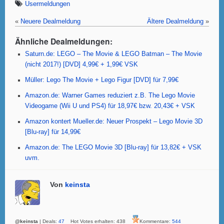
c
tt
at
er
ail
ail
Usermeldungen
e
er
s
e
«
Neuere Dealmeldung
Ältere Dealmeldung
»
b
A
st
Ähnliche Dealmeldungen:
o
p
Saturn.de: LEGO – The Movie & LEGO Batman – The Movie
(nicht 2017!) [DVD] 4,99€ + 1,99€ VSK
o
p
Müller: Lego The Movie + Lego Figur [DVD] für 7,99€
k
Amazon.de: Warner Games reduziert z.B. The Lego Movie
Videogame (Wii U und PS4) für 18,97€ bzw. 20,43€ + VSK
Amazon kontert Mueller.de: Neuer Prospekt – Lego Movie 3D
[Blu-ray] für 14,99€
Amazon.de: The LEGO Movie 3D [Blu-ray] für 13,82€ + VSK
uvm.
Von
keinsta
@keinsta
| Deals:
47
Hot Votes erhalten: 438
Kommentare:
544