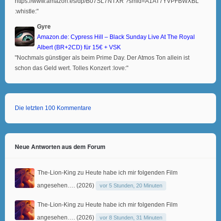
https://www.amazon.es/dp/B07SL7NTXR ?smid=A1AT7YVPFBWXBL
:whistle:"
Gyre
Amazon.de: Cypress Hill – Black Sunday Live At The Royal
Albert (BR+2CD) für 15€ + VSK
"Nochmals günstiger als beim Prime Day. Der Atmos Ton allein ist
schon das Geld wert. Tolles Konzert :love:"
Die letzten 100 Kommentare
Neue Antworten aus dem Forum
The-Lion-King
zu
Heute habe ich mir folgenden Film
angesehen…. (2026)
vor 5 Stunden, 20 Minuten
The-Lion-King
zu
Heute habe ich mir folgenden Film
angesehen…. (2026)
vor 8 Stunden, 31 Minuten