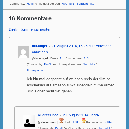
(Community:
Profil
| An keinsta senden:
Nachricht
/
Bonuspunkte
)
16 Kommentare
Direkt Kommentar posten
blu-angel
21. August 2014, 15:25
Zum Antworten
anmelden
@blu-angel
| Deals:
4
Kommentare:
213
(Community:
Profil
| An blu-angel senden:
Nachricht
/
Bonuspunkte
)
Ich bin mal gespannt auf welchen preis der film bei
erscheinen auf amazon sinkt. Irgendein mitbewerber
wird sicher recht tief gehen..
AForceOnce
21. August 2014, 15:26
@aforceonce
|
Deals:
138
Kommentare:
2134
(Community:
Profil
| An AForceOnce senden:
Nachricht
/