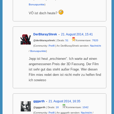
Bonuspunkte
)
VÖ ist doch heute?
DerBlurayShrek
21. August 2014, 15:41
@derblurayshrek
| Deals:
51
Kommentare:
7620
(Community:
Profil
| An DerBlurayShrek senden:
Nachricht
/
Bonuspunkte
)
Jepp ist heut „erschienen“. Ich warte auf einen
angemessenen Preis der 3D Fassung. Der Film
ist sehr gut das steht außer Frage. Wer diesen
Film mies redet dem ist nicht mehr zu helfen find
ich sowieso
gggarth
21. August 2014, 16:35
@gggarth
| Deals:
16
Kommentare:
1042
(Community:
Profil
| An gggarth senden:
Nachricht
/