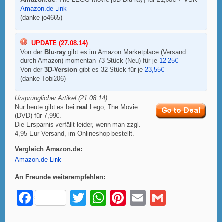
Amazon.de Link
(danke jo4665)
UPDATE (27.08.14)
Von der
Blu-ray
gibt es im Amazon Marketplace (Versand
durch Amazon) momentan 73 Stück (Neu) für je
12,25€
Von der
3D-Version
gibt es 32 Stück für je
23,55€
(danke Tobi206)
Ursprünglicher Artikel (21.08.14):
Nur heute gibt es bei
real
Lego, The Movie
(DVD) für 7,99€.
Die Ersparnis verfällt leider, wenn man zzgl.
4,95 Eur Versand, im Onlineshop bestellt.
Vergleich Amazon.de:
Amazon.de Link
An Freunde weiterempfehlen:
F
T
W
Pi
E
G
a
wi
h
nt
m
m