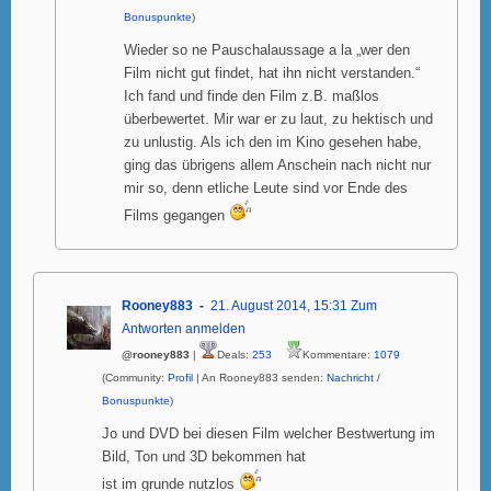
Bonuspunkte
)
Wieder so ne Pauschalaussage a la „wer den
Film nicht gut findet, hat ihn nicht verstanden.“
Ich fand und finde den Film z.B. maßlos
überbewertet. Mir war er zu laut, zu hektisch und
zu unlustig. Als ich den im Kino gesehen habe,
ging das übrigens allem Anschein nach nicht nur
mir so, denn etliche Leute sind vor Ende des
Films gegangen
Rooney883
21. August 2014, 15:31
Zum
Antworten anmelden
@rooney883
|
Deals:
253
Kommentare:
1079
(Community:
Profil
| An Rooney883 senden:
Nachricht
/
Bonuspunkte
)
Jo und DVD bei diesen Film welcher Bestwertung im
Bild, Ton und 3D bekommen hat
ist im grunde nutzlos