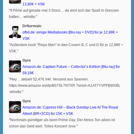
13,80€ + VSK
"9 Filme auf gerade mal 3 Discs ... da wird sich der Spaß in Grenzen
halten... :whistle:"
DrNormalo
ofbd.de: einige Mediabooks [Blu-ray + DVD] für je 12,98€ +
VSK
"Außerdem noch "Repo Men" in den Covern B, C und D für je 12,98€ +
VSK."
Gyre
Amazon.de: Captain Future – Collector’s Edition [Blu-ray] für
59,18€
"Hey ... aktuell 52,47€ inkl. Versand aus Spanien:
https://www.amazon.es/dp/B07SL7NTXR ?smid=A1AT7YVPFBWXBL
:whistle:"
Gyre
Amazon.de: Cypress Hill – Black Sunday Live At The Royal
Albert (BR+2CD) für 15€ + VSK
"Nochmals günstiger als beim Prime Day. Der Atmos Ton allein ist
schon das Geld wert. Tolles Konzert :love:"