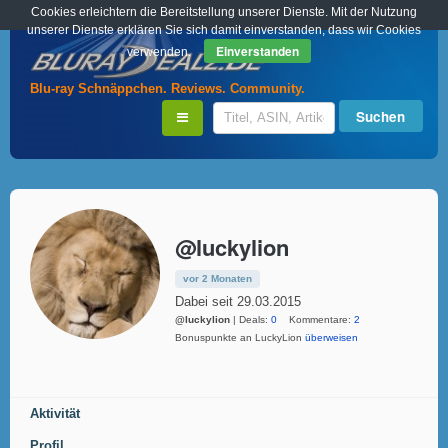
Cookies erleichtern die Bereitstellung unserer Dienste. Mit der Nutzung
unserer Dienste erklären Sie sich damit einverstanden, dass wir Cookies
Einverstanden
verwenden.
Blu-ray Schnäppchen. Reviews. Community.
@luckylion
vor 2 Monaten
Dabei seit 29.03.2015
@luckylion
| Deals:
0
Kommentare:
2
Bonuspunkte an LuckyLion
überweisen
Aktivität
Profil