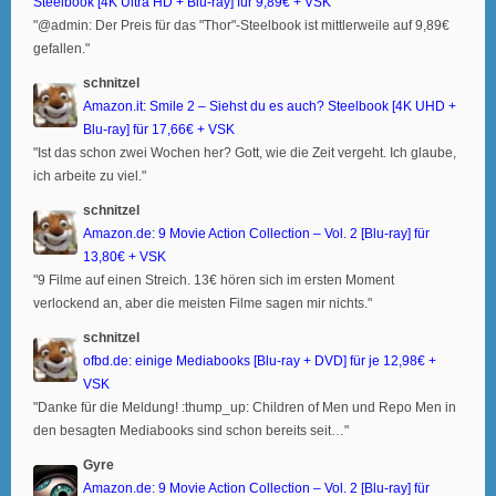
Steelbook [4K Ultra HD + Blu-ray] für 9,89€ + VSK
"@admin: Der Preis für das "Thor"-Steelbook ist mittlerweile auf 9,89€
gefallen."
schnitzel
Amazon.it: Smile 2 – Siehst du es auch? Steelbook [4K UHD +
Blu-ray] für 17,66€ + VSK
"Ist das schon zwei Wochen her? Gott, wie die Zeit vergeht. Ich glaube,
ich arbeite zu viel."
schnitzel
Amazon.de: 9 Movie Action Collection – Vol. 2 [Blu-ray] für
13,80€ + VSK
"9 Filme auf einen Streich. 13€ hören sich im ersten Moment
verlockend an, aber die meisten Filme sagen mir nichts."
schnitzel
ofbd.de: einige Mediabooks [Blu-ray + DVD] für je 12,98€ +
VSK
"Danke für die Meldung! :thump_up: Children of Men und Repo Men in
den besagten Mediabooks sind schon bereits seit…"
Gyre
Amazon.de: 9 Movie Action Collection – Vol. 2 [Blu-ray] für