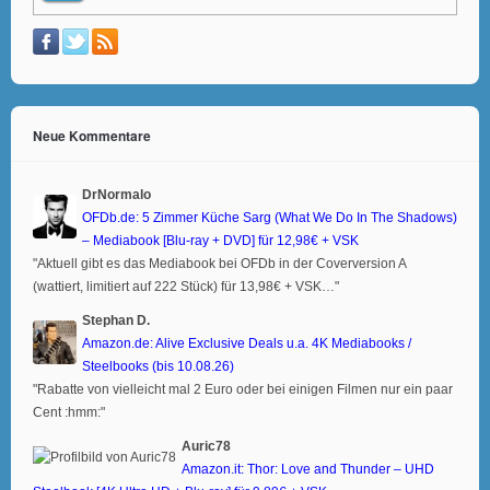
Neue Kommentare
DrNormalo
OFDb.de: 5 Zimmer Küche Sarg (What We Do In The Shadows)
– Mediabook [Blu-ray + DVD] für 12,98€ + VSK
"Aktuell gibt es das Mediabook bei OFDb in der Coverversion A
(wattiert, limitiert auf 222 Stück) für 13,98€ + VSK…"
Stephan D.
Amazon.de: Alive Exclusive Deals u.a. 4K Mediabooks /
Steelbooks (bis 10.08.26)
"Rabatte von vielleicht mal 2 Euro oder bei einigen Filmen nur ein paar
Cent :hmm:"
Auric78
Amazon.it: Thor: Love and Thunder – UHD