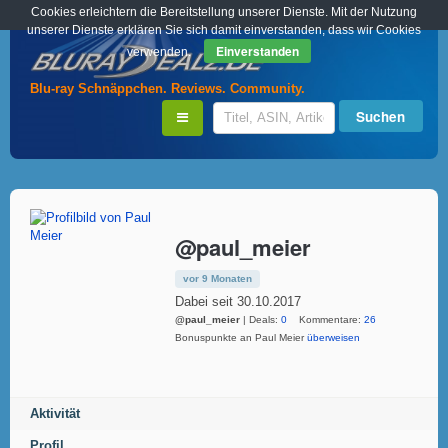
Cookies erleichtern die Bereitstellung unserer Dienste. Mit der Nutzung
unserer Dienste erklären Sie sich damit einverstanden, dass wir Cookies
Einverstanden
verwenden.
Blu-ray Schnäppchen. Reviews. Community.
@paul_meier
vor 9 Monaten
Dabei seit 30.10.2017
@paul_meier
| Deals:
0
Kommentare:
26
Bonuspunkte an Paul Meier
überweisen
Aktivität
Profil