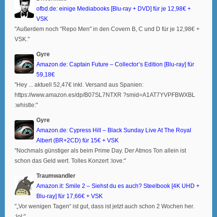
ofbd.de: einige Mediabooks [Blu-ray + DVD] für je 12,98€ +
VSK
"Außerdem noch "Repo Men" in den Covern B, C und D für je 12,98€ +
VSK."
Gyre
Amazon.de: Captain Future – Collector’s Edition [Blu-ray] für
59,18€
"Hey ... aktuell 52,47€ inkl. Versand aus Spanien:
https://www.amazon.es/dp/B07SL7NTXR ?smid=A1AT7YVPFBWXBL
:whistle:"
Gyre
Amazon.de: Cypress Hill – Black Sunday Live At The Royal
Albert (BR+2CD) für 15€ + VSK
"Nochmals günstiger als beim Prime Day. Der Atmos Ton allein ist
schon das Geld wert. Tolles Konzert :love:"
Traumwandler
Amazon.it: Smile 2 – Siehst du es auch? Steelbook [4K UHD +
Blu-ray] für 17,66€ + VSK
"„Vor wenigen Tagen“ ist gut, dass ist jetzt auch schon 2 Wochen her.
:lol:"