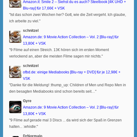
Amazon.it: Smile 2 – Siehst du es auch? Steelbook [4K UHD +
Blu-ray] für 17,66€ + VSK
"Ist das schon zwei Wochen her? Gott, wie die Zeit vergeht. Ich glaube,
ich arbeite zu viel."
schnitzel
Amazon.de: 9 Movie Action Collection – Vol. 2 [Blu-ray] für
13,80€ + VSK
"9 Filme auf einen Streich. 13€ hören sich im ersten Moment
verlockend an, aber die meisten Filme sagen mir nichts."
schnitzel
ofbd.de: einige Mediabooks [Blu-ray + DVD] für je 12,98€ +
VSK
"Danke für die Meldung! :thump_up: Children of Men und Repo Men in
den besagten Mediabooks sind schon bereits seit…"
Gyre
Amazon.de: 9 Movie Action Collection – Vol. 2 [Blu-ray] für
13,80€ + VSK
"9 Filme auf gerade mal 3 Discs ... da wird sich der Spaß in Grenzen
halten... :whistle:"
DrNormalo