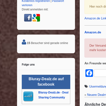
Kostenlos registrieren
|
Passwort
verloren
Hier noch d
Direkt anmelden mit:
Amazon.de Lin
Amazon.de
15
Besucher sind gerade online
Der Versand
mehr kosten
An Freunde we
Folge uns
F
a
Bluray-Dealz.de auf
facebook
c
Usermeldun
Bluray-Dealz.de - Deal
e
«
Neuere Dealm
Sharing Community
b
Ähnliche D