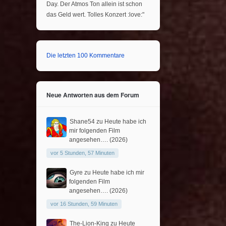
Day. Der Atmos Ton allein ist schon
das Geld wert. Tolles Konzert :love:"
Die letzten 100 Kommentare
Neue Antworten aus dem Forum
Shane54
zu
Heute habe ich
mir folgenden Film
angesehen…. (2026)
vor 5 Stunden, 57 Minuten
Gyre
zu
Heute habe ich mir
folgenden Film
angesehen…. (2026)
vor 16 Stunden, 59 Minuten
The-Lion-King
zu
Heute