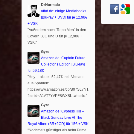
DrNormalo
ofbd.de: einige Mediabooks
[Blu-ray + DVD] für je 12,98€
+ VSK
"Außerdem noch "Repo Men" in den
Covern B, C und D für je 12,98€ +
VSK."
Gyre
Amazon.de: Captain Future –
Collector’s Edition [Blu-ray]
für 59,18€
"Hey ... aktuell 52,47€ inkl. Versand
aus Spanien:
https://www.amazon.es/dp/B07SL7NTXR
?smid=A1AT7YVPFBWXBL :whistle:"
Gyre
Amazon.de: Cypress Hill –
Black Sunday Live At The
Royal Albert (BR+2CD) für 15€ + VSK
"Nochmals günstiger als beim Prime