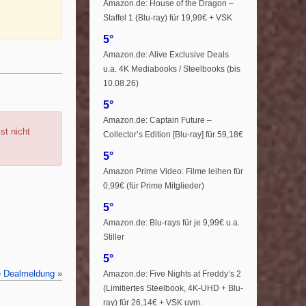
Amazon.de: House of the Dragon –
Staffel 1 (Blu-ray) für 19,99€ + VSK
5°
Amazon.de: Alive Exclusive Deals
u.a. 4K Mediabooks / Steelbooks (bis
10.08.26)
5°
Amazon.de: Captain Future –
st nicht
Collector’s Edition [Blu-ray] für 59,18€
5°
Amazon Prime Video: Filme leihen für
0,99€ (für Prime Mitglieder)
5°
Amazon.de: Blu-rays für je 9,99€ u.a.
Stiller
5°
e Dealmeldung
»
Amazon.de: Five Nights at Freddy’s 2
(Limitiertes Steelbook, 4K-UHD + Blu-
ray) für 26,14€ + VSK uvm.