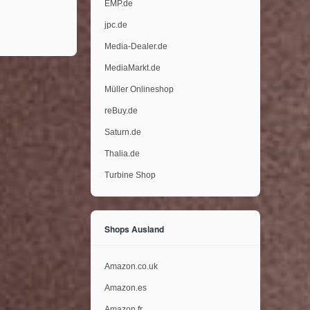
EMP.de
jpc.de
Media-Dealer.de
MediaMarkt.de
Müller Onlineshop
reBuy.de
Saturn.de
Thalia.de
Turbine Shop
Shops Ausland
Amazon.co.uk
Amazon.es
Amazon.fr