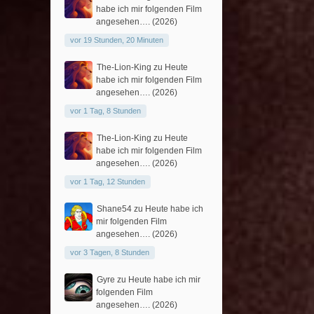
habe ich mir folgenden Film
angesehen…. (2026)
vor 19 Stunden, 20 Minuten
The-Lion-King
zu
Heute
habe ich mir folgenden Film
angesehen…. (2026)
vor 1 Tag, 8 Stunden
The-Lion-King
zu
Heute
habe ich mir folgenden Film
angesehen…. (2026)
vor 1 Tag, 12 Stunden
Shane54
zu
Heute habe ich
mir folgenden Film
angesehen…. (2026)
vor 3 Tagen, 8 Stunden
Gyre
zu
Heute habe ich mir
folgenden Film
angesehen…. (2026)