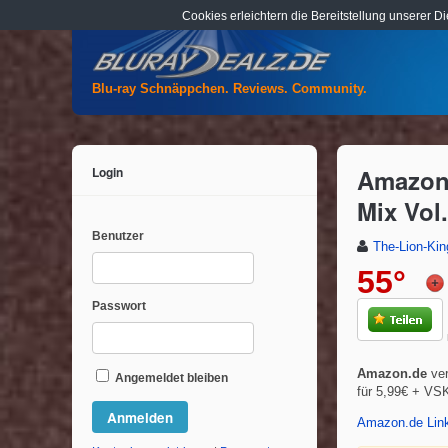
Cookies erleichtern die Bereitstellung unserer D
Blu-ray Schnäppchen. Reviews. Community.
Login
Amazon.
Mix Vol
Benutzer
The-Lion-Kin
55°
Passwort
Amazon.de
ver
Angemeldet bleiben
für 5,99€ + VS
Amazon.de Lin