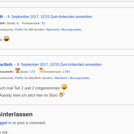
fi
8. September 2017, 10:53
Zum Antworten anmelden
ifi
| Deals:
0
Kommentare:
51
Community:
Profil
| An Bifi senden:
Nachricht
/
Bonuspunkte
)
ns
acBeth
8. September 2017, 10:55
Zum Antworten anmelden
macbeth
|
Deals:
173
Kommentare:
1784
Community:
Profil
| An MacBeth senden:
Nachricht
/
Bonuspunkte
)
uch mal Teil 1 und 2 mitgenommen
Autorip höre ich jetzt hier im Büro
interlassen
gged in
to post a comment.
 mit: