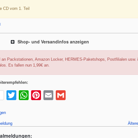
ie CD vom 1. Teil
k
Shop- und Versandinfos anzeigen
 an Packstationen, Amazon Locker, HERMES-Paketshops, Postfilialen usw. i
los. Es fallen nun 1,99€ an.
iterempfehlen:
T
W
Pi
E
G
wi
h
nt
m
m
tt
at
er
ail
ail
gen
er
s
e
eldung
Älter
A
st
ealmeldungen: