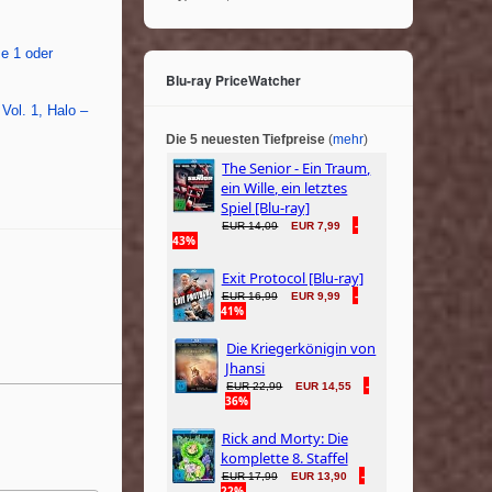
e 1 oder
Blu-ray PriceWatcher
Vol. 1, Halo –
Die 5 neuesten Tiefpreise
(
mehr
)