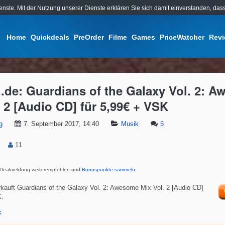
ienste. Mit der Nutzung unserer Dienste erklären Sie sich damit einverstanden, d
Home
Quickdeals
PreOrder
Filme
Games
PriceWatcher
Rev
de: Guardians of the Galaxy Vol. 2: 
. 2 [Audio CD] für 5,99€ + VSK
g
7. September 2017, 14:40
Musik
5
11
Dealmeldung weiterempfehlen und
Bonuspunkte sammeln
.
kauft Guardians of the Galaxy Vol. 2: Awesome Mix Vol. 2 [Audio CD]
K.
k