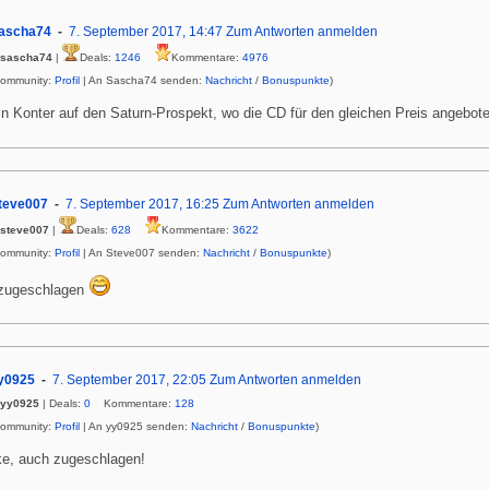
ascha74
7. September 2017, 14:47
Zum Antworten anmelden
sascha74
|
Deals:
1246
Kommentare:
4976
Community:
Profil
| An Sascha74 senden:
Nachricht
/
Bonuspunkte
)
ein Konter auf den Saturn-Prospekt, wo die CD für den gleichen Preis angebote
teve007
7. September 2017, 16:25
Zum Antworten anmelden
steve007
|
Deals:
628
Kommentare:
3622
Community:
Profil
| An Steve007 senden:
Nachricht
/
Bonuspunkte
)
zugeschlagen
y0925
7. September 2017, 22:05
Zum Antworten anmelden
yy0925
| Deals:
0
Kommentare:
128
Community:
Profil
| An yy0925 senden:
Nachricht
/
Bonuspunkte
)
e, auch zugeschlagen!