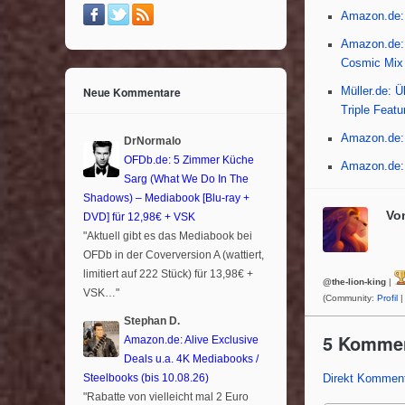
o
Amazon.de: 
o
Amazon.de: 
Cosmic Mix
k
Neue Kommentare
Müller.de: 
Triple Featu
Amazon.de: 
DrNormalo
OFDb.de: 5 Zimmer Küche
Amazon.de: 
Sarg (What We Do In The
Shadows) – Mediabook [Blu-ray +
Vo
DVD] für 12,98€ + VSK
"Aktuell gibt es das Mediabook bei
OFDb in der Coverversion A (wattiert,
limitiert auf 222 Stück) für 13,98€ +
@the-lion-king
|
VSK…"
(Community:
Profil
|
Stephan D.
5 Komme
Amazon.de: Alive Exclusive
Deals u.a. 4K Mediabooks /
Steelbooks (bis 10.08.26)
Direkt Komment
"Rabatte von vielleicht mal 2 Euro