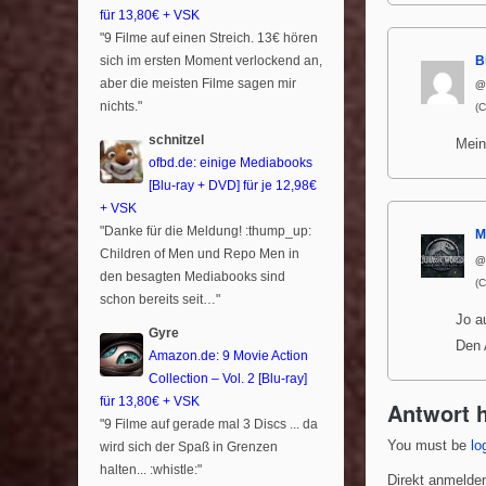
für 13,80€ + VSK
"9 Filme auf einen Streich. 13€ hören
sich im ersten Moment verlockend an,
Bi
aber die meisten Filme sagen mir
@b
nichts."
(
schnitzel
Mei
ofbd.de: einige Mediabooks
[Blu-ray + DVD] für je 12,98€
+ VSK
"Danke für die Meldung! :thump_up:
M
Children of Men und Repo Men in
@
den besagten Mediabooks sind
(
schon bereits seit…"
Jo a
Gyre
Den 
Amazon.de: 9 Movie Action
Collection – Vol. 2 [Blu-ray]
für 13,80€ + VSK
Antwort h
"9 Filme auf gerade mal 3 Discs ... da
You must be
lo
wird sich der Spaß in Grenzen
halten... :whistle:"
Direkt anmelden