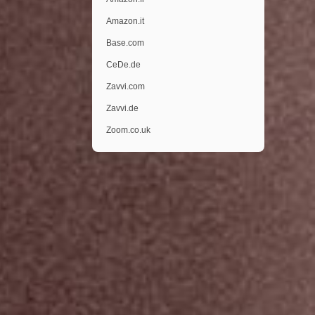
Amazon.it
Base.com
CeDe.de
Zavvi.com
Zavvi.de
Zoom.co.uk