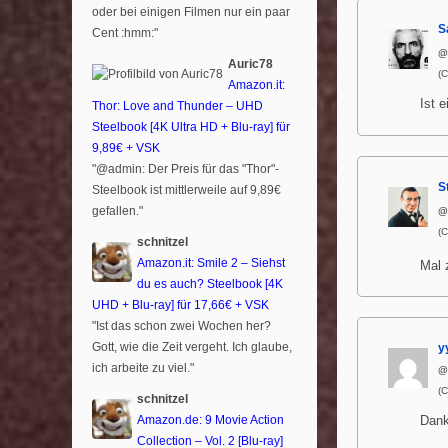
oder bei einigen Filmen nur ein paar
S
Cent :hmm:"
@
Auric78
(
Amazon.it:
Ist 
Thor: Love and Thunder – UHD
Steelbook [4K Ultra HD + Blu-ray] für
9,89€ + VSK
"@admin: Der Preis für das "Thor"-
S
Steelbook ist mittlerweile auf 9,89€
gefallen."
@
(
schnitzel
Amazon.it: Smile 2 – Siehst
Mal 
du es auch? Steelbook [4K
UHD + Blu-ray] für 17,66€ + VSK
"Ist das schon zwei Wochen her?
Gott, wie die Zeit vergeht. Ich glaube,
y
ich arbeite zu viel."
@
(
schnitzel
Amazon.de: 9 Movie Action
Dank
Collection – Vol. 2 [Blu-ray]