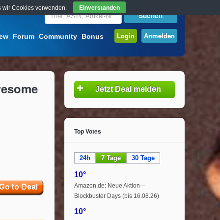
Einverstanden
ass wir Cookies verwenden.
Login
Anmelden
iew
Forum
Community
Bonus
Awesome
+
Jetzt Deal melden
Top Votes
24h
7 Tage
30 Tage
10°
Amazon.de: Neue Aktion –
Blockbuster Days (bis 16.08.26)
10°