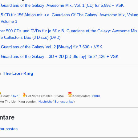
p
Guardians of the Galaxy: Awesome Mix, Vol. 1 [CD] für 5,99€ + VSK
p
5 CD für 15€ Aktion mit u.a. Guardians Of The Galaxy: Awesome Mix, Volum
 Volume 1
Über 500 CDs und DVDs für je 5€ z.B. Guardians of the Galaxy: Awesome Mix 
re Collector’s Box (3 Discs) (DVD)
Guardians of the Galaxy Vol. 2 [Blu-ray] für 7,69€ + VSK
Guardians of the Galaxy – 3D + 2D [3D Blu-ray] für 24,12€ + VSK
n
The-Lion-King
Deals:
1675
Hot Votes erhalten: 22454
Kommentare:
8080
 An The-Lion-King senden:
Nachricht
/
Bonuspunkte
)
ntare
ar posten