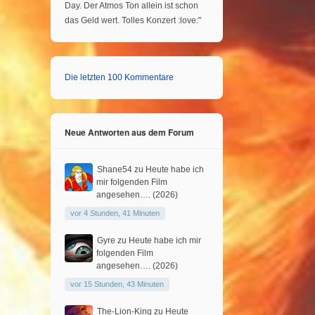
Day. Der Atmos Ton allein ist schon
das Geld wert. Tolles Konzert :love:"
Die letzten 100 Kommentare
Neue Antworten aus dem Forum
Shane54
zu
Heute habe ich
mir folgenden Film
angesehen…. (2026)
vor 4 Stunden, 41 Minuten
Gyre
zu
Heute habe ich mir
folgenden Film
angesehen…. (2026)
vor 15 Stunden, 43 Minuten
The-Lion-King
zu
Heute