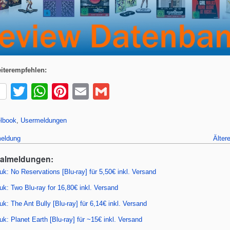
iterempfehlen:
T
W
Pi
E
G
wi
h
nt
m
m
tt
at
er
ail
ail
lbook
,
Usermeldungen
er
s
e
eldung
Älter
A
st
ealmeldungen:
p
k: No Reservations [Blu-ray] für 5,50€ inkl. Versand
p
k: Two Blu-ray for 16,80€ inkl. Versand
: The Ant Bully [Blu-ray] für 6,14€ inkl. Versand
: Planet Earth [Blu-ray] für ~15€ inkl. Versand