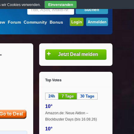
Einverstanden
ass wir Cookies verwenden.
Login
Anmelden
iew
Forum
Community
Bonus
–
+
Jetzt Deal melden
Top Votes
24h
7 Tage
30 Tage
10°
Amazon.de: Neue Aktion –
Blockbuster Days (bis 16.08.26)
10°