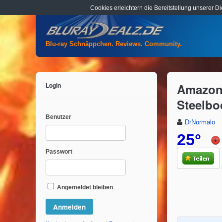
Cookies erleichtern die Bereitstellung unserer D
Blu-ray Schnäppchen. Reviews. Community.
Login
Amazon.
Steelbo
Benutzer
DrNormalo
25°
Passwort
Angemeldet bleiben