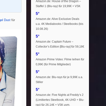
Amazon.de: House of the Dragon –
Staffel 1 (Blu-ray) für 19,99€ + VSK
5°
Amazon.de: Alive Exclusive Deals
gel Dust
für
u.a. 4K Mediabooks / Steelbooks (bis
10.08.26)
5°
Amazon.de: Captain Future –
Collector’s Edition [Blu-ray] für 59,18€
5°
Amazon Prime Video: Filme leihen für
0,99€ (für Prime Mitglieder)
5°
Amazon.de: Blu-rays für je 9,99€ u.a.
Stiller
5°
Amazon.de: Five Nights at Freddy’s 2
(Limitiertes Steelbook, 4K-UHD + Blu-
ray) für 26,14€ + VSK uvm.