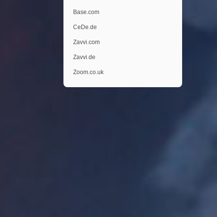
Base.com
CeDe.de
Zavvi.com
Zavvi.de
Zoom.co.uk