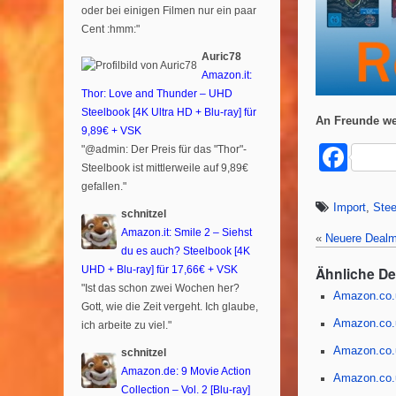
oder bei einigen Filmen nur ein paar
Cent :hmm:"
Auric78
Amazon.it:
Thor: Love and Thunder – UHD
Steelbook [4K Ultra HD + Blu-ray] für
An Freunde we
9,89€ + VSK
F
"@admin: Der Preis für das "Thor"-
Steelbook ist mittlerweile auf 9,89€
a
gefallen."
c
Import
,
Stee
schnitzel
e
Amazon.it: Smile 2 – Siehst
«
Neuere Dealm
du es auch? Steelbook [4K
b
Ähnliche D
UHD + Blu-ray] für 17,66€ + VSK
"Ist das schon zwei Wochen her?
o
Amazon.co.u
Gott, wie die Zeit vergeht. Ich glaube,
o
Amazon.co.u
ich arbeite zu viel."
k
Amazon.co.uk
schnitzel
Amazon.de: 9 Movie Action
Amazon.co.uk
Collection – Vol. 2 [Blu-ray]