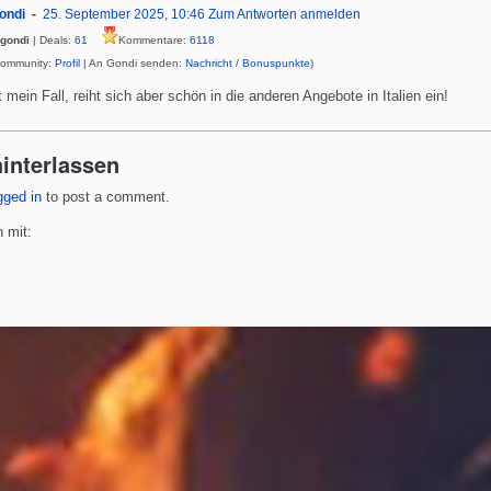
ondi
25. September 2025, 10:46
Zum Antworten anmelden
gondi
| Deals:
61
Kommentare:
6118
Community:
Profil
| An Gondi senden:
Nachricht
/
Bonuspunkte
)
t mein Fall, reiht sich aber schön in die anderen Angebote in Italien ein!
interlassen
gged in
to post a comment.
 mit: