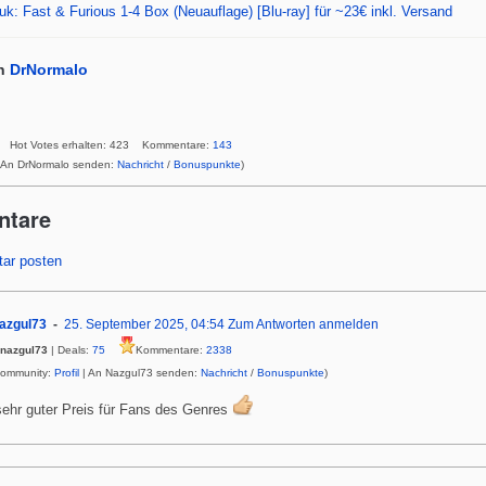
k: Fast & Furious 1-4 Box (Neuauflage) [Blu-ray] für ~23€ inkl. Versand
n
DrNormalo
Hot Votes erhalten: 423 Kommentare:
143
 An DrNormalo senden:
Nachricht
/
Bonuspunkte
)
ntare
ar posten
azgul73
25. September 2025, 04:54
Zum Antworten anmelden
nazgul73
| Deals:
75
Kommentare:
2338
Community:
Profil
| An Nazgul73 senden:
Nachricht
/
Bonuspunkte
)
sehr guter Preis für Fans des Genres