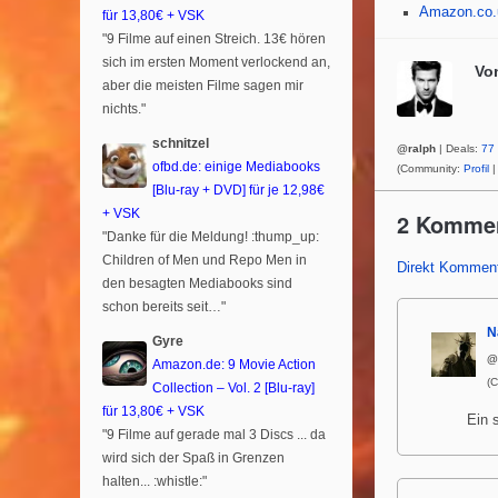
Amazon.co.u
für 13,80€ + VSK
"9 Filme auf einen Streich. 13€ hören
sich im ersten Moment verlockend an,
Vo
aber die meisten Filme sagen mir
nichts."
schnitzel
@ralph
| Deals:
77
ofbd.de: einige Mediabooks
(Community:
Profil
|
[Blu-ray + DVD] für je 12,98€
+ VSK
2 Komme
"Danke für die Meldung! :thump_up:
Children of Men und Repo Men in
Direkt Komment
den besagten Mediabooks sind
schon bereits seit…"
N
Gyre
@
Amazon.de: 9 Movie Action
(
Collection – Vol. 2 [Blu-ray]
für 13,80€ + VSK
Ein 
"9 Filme auf gerade mal 3 Discs ... da
wird sich der Spaß in Grenzen
halten... :whistle:"