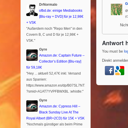
G
DrNormalo
ofbd.de: einige Mediabooks
@
[Blu-ray + DVD] für je 12,98€
(
+ VSK
Nich
"Außerdem noch "Repo Men" in den
Covern B, C und D für je 12,98€ +
Antwort h
VSK."
Gyre
You must be
lo
Amazon.de: Captain Future –
Direkt anmelden
Collector’s Edition [Blu-ray]
für 59,18€
"Hey ... aktuell 52,47€ inkl. Versand
aus Spanien:
https://www.amazon.es/dp/B07SL7NTXR
?smid=A1AT7YVPFBWXBL :whistle:"
Gyre
Amazon.de: Cypress Hill –
Black Sunday Live At The
Royal Albert (BR+2CD) für 15€ + VSK
"Nochmals günstiger als beim Prime