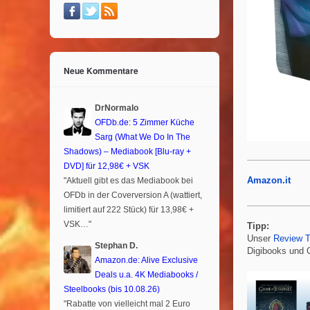
Neue Kommentare
DrNormalo
OFDb.de: 5 Zimmer Küche
Sarg (What We Do In The
Shadows) – Mediabook [Blu-ray +
DVD] für 12,98€ + VSK
Amazon.it
"Aktuell gibt es das Mediabook bei
OFDb in der Coverversion A (wattiert,
limitiert auf 222 Stück) für 13,98€ +
VSK…"
Tipp:
Unser
Review 
Stephan D.
Digibooks und C
Amazon.de: Alive Exclusive
Deals u.a. 4K Mediabooks /
Steelbooks (bis 10.08.26)
"Rabatte von vielleicht mal 2 Euro