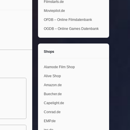
Filmstarts.de
Moviepilot.de
OFDB – Online Filmdatenbank
OGDB – Online Games Datenbank
Shops
Alamode Film Shop
Alive Shop
Amazon.de
Buecher.de
Capelight.de
Conrad.de
EMP.de