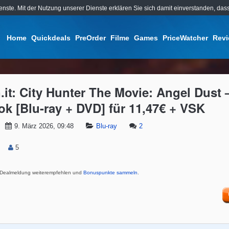
ienste. Mit der Nutzung unserer Dienste erklären Sie sich damit einverstanden, d
Home
Quickdeals
PreOrder
Filme
Games
PriceWatcher
Rev
it: City Hunter The Movie: Angel Dust 
ok [Blu-ray + DVD] für 11,47€ + VSK
9. März 2026, 09:48
Blu-ray
2
5
Dealmeldung weiterempfehlen und
Bonuspunkte sammeln
.