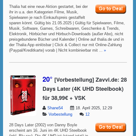
Thalia hat eine neue Aktion gestartet, bei der
ihr in u.a. den Kategorien Filme, Musik,
Spielwaren je nach Einkaufspreis gestaffelt
sparen könnt. Gültig bis 21.05.2025 | Gültig für Spielwaren, Filme,
Musik, Software, Games, Schreibwaren, Geschenke & Trends,
Elektronik, Hörbücher und Hörbuch-Downloads (außer Abo), nicht
preisgebundene Bücher und Kalender | Online auf thalia.de und in
der Thalia App einlösbar | Click & Collect nur mit Online-Zahlung
(Paypal/Kreditkarte) vorab | Nicht kombinierbar mit ...
»
20°
[Vorbestellung] Zavvi.de: 28
Days Later (4K UHD Steelbook)
für 38,99€ + VSK
Shane54
18. April 2025, 12:29
Vorbestellung
12
28 Days Later (2002) von Danny Boyle
erscheint am 16. Juni im 4K UHD Steelbook