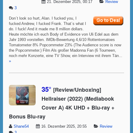
21. Dezember 2025, 00:17
Review
3
Don´t look so hurt, Alan. I fucked you, I
fucked Andrew, I fucked Frank. That´s what I
do. I fuck! And it made me 8 million dollars.
Heute möchte ich euch Body of Evidence von Uli Edel aus dem
Jahr 1993 vorstellen. IMDb-Bewertung 4,6/10 Rottentomatoes
Tomatometer 8% Popcornmeter 23% (The Audience score is now
the Popcornmeter.) Film Als großer Madonna Fan (6 Tourneen,
noch mehr Konzerte, eine TV Show, ein Interview mit ihrem Tän...
»
35°
[Review/Unboxing]
Hellraiser (2022) (Mediabook
Cover A) 4K UHD + Blu-ray +
Bonus Blu-ray
Shane54
16. Dezember 2025, 20:55
Review
3