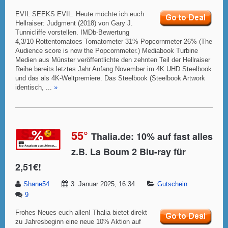
EVIL SEEKS EVIL. Heute möchte ich euch
Hellraiser: Judgment (2018) von Gary J.
Tunnicliffe vorstellen. IMDb-Bewertung
4,3/10 Rottentomatoes Tomatometer 31% Popcornmeter 26% (The
Audience score is now the Popcornmeter.) Mediabook Turbine
Medien aus Münster veröffentlichte den zehnten Teil der Hellraiser
Reihe bereits letztes Jahr Anfang November im 4K UHD Steelbook
und das als 4K-Weltpremiere. Das Steelbook (Steelbook Artwork
identisch, ...
»
55°
Thalia.de: 10% auf fast alles
z.B. La Boum 2 Blu-ray für
2,51€!
Shane54
3. Januar 2025, 16:34
Gutschein
9
Frohes Neues euch allen! Thalia bietet direkt
zu Jahresbeginn eine neue 10% Aktion auf