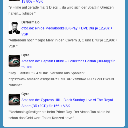
13,80€ + VSK
"9 Filme auf gerade mal 3 Discs ... da wird sich der Spaß in Grenzen
halten... :whistle:"
DrNormalo
ofbd.de: einige Mediabooks [Blu-ray + DVD] für je 12,98€ +
VSK
"Außerdem noch "Repo Men" in den Covern B, C und D für je 12,98€ +
VSK."
Gyre
Amazon.de: Captain Future – Collector’s Edition [Blu-ray] für
59,18€
"Hey ... aktuell 52,47€ inkl. Versand aus Spanien:
https://www.amazon.es/dp/B07SL7NTXR ?smid=A1AT7YVPFBWXBL
:whistle:"
Gyre
Amazon.de: Cypress Hill – Black Sunday Live At The Royal
Albert (BR+2CD) für 15€ + VSK
"Nochmals günstiger als beim Prime Day. Der Atmos Ton allein ist
schon das Geld wert. Tolles Konzert :love:"