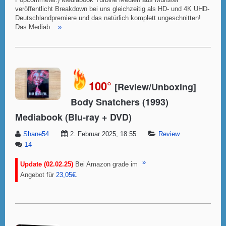
Popcornmeter.) Mediabook Turbine Medien aus Münster
veröffentlicht Breakdown bei uns gleichzeitig als HD- und 4K UHD-
Deutschlandpremiere und das natürlich komplett ungeschnitten!
Das Mediab...
»
100°
[Review/Unboxing]
Body Snatchers (1993)
Mediabook (Blu-ray + DVD)
Shane54
2. Februar 2025, 18:55
Review
14
»
Update (02.02.25)
Bei Amazon grade im
Angebot für
23,05€
.