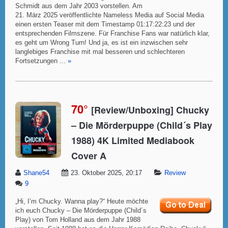
Schmidt aus dem Jahr 2003 vorstellen. Am
21. März 2025 veröffentlichte Nameless Media auf Social Media
einen ersten Teaser mit dem Timestamp 01:17:22:23 und der
entsprechenden Filmszene. Für Franchise Fans war natürlich klar,
es geht um Wrong Turn! Und ja, es ist ein inzwischen sehr
langlebiges Franchise mit mal besseren und schlechteren
Fortsetzungen ...
»
70°
[Review/Unboxing] Chucky
– Die Mörderpuppe (Child´s Play
1988) 4K Limited Mediabook
Cover A
Shane54
23. Oktober 2025, 20:17
Review
9
„Hi, I’m Chucky. Wanna play?“ Heute möchte
ich euch Chucky – Die Mörderpuppe (Child´s
Play) von Tom Holland aus dem Jahr 1988