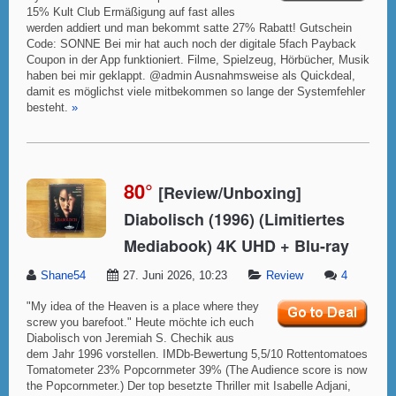
15% Kult Club Ermäßigung auf fast alles
werden addiert und man bekommt satte 27% Rabatt! Gutschein
Code: SONNE Bei mir hat auch noch der digitale 5fach Payback
Coupon in der App funktioniert. Filme, Spielzeug, Hörbücher, Musik
haben bei mir geklappt. @admin Ausnahmsweise als Quickdeal,
damit es möglichst viele mitbekommen so lange der Systemfehler
besteht.
»
80°
[Review/Unboxing]
Diabolisch (1996) (Limitiertes
Mediabook) 4K UHD + Blu-ray
Shane54
27. Juni 2026, 10:23
Review
4
"My idea of the Heaven is a place where they
screw you barefoot." Heute möchte ich euch
Diabolisch von Jeremiah S. Chechik aus
dem Jahr 1996 vorstellen. IMDb-Bewertung 5,5/10 Rottentomatoes
Tomatometer 23% Popcornmeter 39% (The Audience score is now
the Popcornmeter.) Der top besetzte Thriller mit Isabelle Adjani,