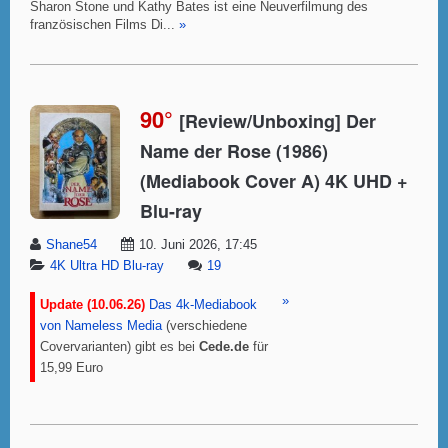
Sharon Stone und Kathy Bates ist eine Neuverfilmung des
französischen Films Di...
»
90°
[Review/Unboxing] Der
Name der Rose (1986)
(Mediabook Cover A) 4K UHD +
Blu-ray
Shane54
10. Juni 2026, 17:45
4K Ultra HD Blu-ray
19
»
Update (10.06.26)
Das 4k-Mediabook
von Nameless Media
(verschiedene
Covervarianten) gibt es bei
Cede.de
für
15,99 Euro