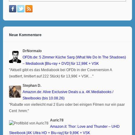
Neue Kommentare
DrNormalo
OFDb.de: 5 Zimmer Küche Sarg (What We Do In The Shadows)
– Mediabook [Blu-ray + DVD] für 12,98€ + VSK
"Aktuell gibt es das Mediabook bei OFDb in der Coverversion A
(wattiert, limitiert auf 222 Stück) für 13,98€ + VSK…"
Stephan D.
Amazon.de: Alive Exclusive Deals u.a. 4K Mediabooks /
Steelbooks (bis 10.08.26)
"Rabatte von vielleicht mal 2 Euro oder bei einigen Filmen nur ein paar
Cent :hmm:"
Auric78
Amazon.it: Thor: Love and Thunder – UHD
Steelbook [4K Ultra HD + Blu-ray] für 9,89€ + VSK