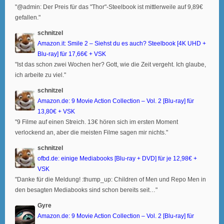
"@admin: Der Preis für das "Thor"-Steelbook ist mittlerweile auf 9,89€
gefallen."
schnitzel
Amazon.it: Smile 2 – Siehst du es auch? Steelbook [4K UHD +
Blu-ray] für 17,66€ + VSK
"Ist das schon zwei Wochen her? Gott, wie die Zeit vergeht. Ich glaube,
ich arbeite zu viel."
schnitzel
Amazon.de: 9 Movie Action Collection – Vol. 2 [Blu-ray] für
13,80€ + VSK
"9 Filme auf einen Streich. 13€ hören sich im ersten Moment
verlockend an, aber die meisten Filme sagen mir nichts."
schnitzel
ofbd.de: einige Mediabooks [Blu-ray + DVD] für je 12,98€ +
VSK
"Danke für die Meldung! :thump_up: Children of Men und Repo Men in
den besagten Mediabooks sind schon bereits seit…"
Gyre
Amazon.de: 9 Movie Action Collection – Vol. 2 [Blu-ray] für