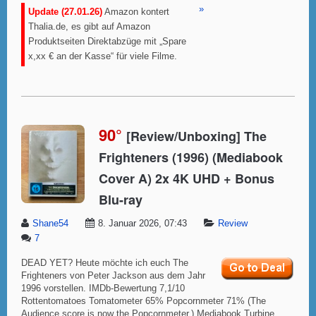
»
Update (27.01.26)
Amazon kontert
Thalia.de, es gibt auf Amazon
Produktseiten Direktabzüge mit „Spare
x,xx € an der Kasse“ für viele Filme.
90°
[Review/Unboxing] The
Frighteners (1996) (Mediabook
Cover A) 2x 4K UHD + Bonus
Blu-ray
Shane54
8. Januar 2026, 07:43
Review
7
DEAD YET? Heute möchte ich euch The
Frighteners von Peter Jackson aus dem Jahr
1996 vorstellen. IMDb-Bewertung 7,1/10
Rottentomatoes Tomatometer 65% Popcornmeter 71% (The
Audience score is now the Popcornmeter.) Mediabook Turbine