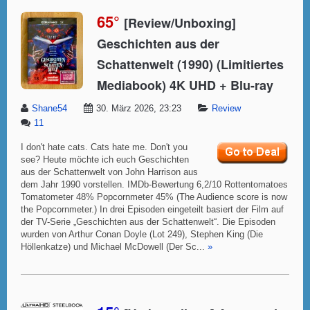
65°
[Review/Unboxing]
Geschichten aus der
Schattenwelt (1990) (Limitiertes
Mediabook) 4K UHD + Blu-ray
Shane54
30. März 2026, 23:23
Review
11
I don't hate cats. Cats hate me. Don't you
see? Heute möchte ich euch Geschichten
aus der Schattenwelt von John Harrison aus
dem Jahr 1990 vorstellen. IMDb-Bewertung 6,2/10 Rottentomatoes
Tomatometer 48% Popcornmeter 45% (The Audience score is now
the Popcornmeter.) In drei Episoden eingeteilt basiert der Film auf
der TV-Serie „Geschichten aus der Schattenwelt“. Die Episoden
wurden von Arthur Conan Doyle (Lot 249), Stephen King (Die
Höllenkatze) und Michael McDowell (Der Sc...
»