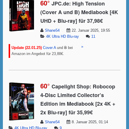
60°
JPC.de: High Tension
(Cover A und B) Mediabook [4K
UHD + Blu-ray] für 37,98€
Shane54
22. Januar 2025, 19:55
4K Ultra HD Blu-ray
11
»
Update (22.01.25)
Cover A
und
B
bei
Amazon im Angebot für 23,88€.
60°
Capelight Shop: Robocop
4-Disc Limited Collector’s
Edition im Mediabook [2x 4K +
2x Blu-ray] für 35,99€
Shane54
8. Januar 2025, 01:14
4K Ultra HD Blu-ray
9