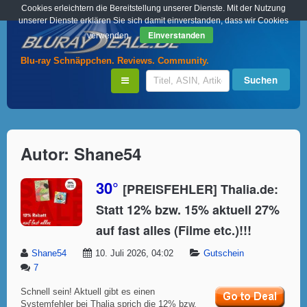
Cookies erleichtern die Bereitstellung unserer Dienste. Mit der Nutzung
unserer Dienste erklären Sie sich damit einverstanden, dass wir Cookies
Einverstanden
verwenden.
Blu-ray Schnäppchen. Reviews. Community.
Autor:
Shane54
30°
[PREISFEHLER] Thalia.de:
Statt 12% bzw. 15% aktuell 27%
auf fast alles (Filme etc.)!!!
Shane54
10. Juli 2026, 04:02
Gutschein
7
Schnell sein! Aktuell gibt es einen
Systemfehler bei Thalia sprich die 12% bzw.