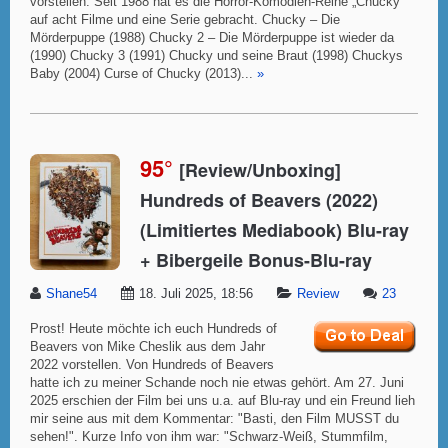
vorstellen. Seit 1988 hat es die Horror-Komödien-Reihe „Chucky“
auf acht Filme und eine Serie gebracht. Chucky – Die
Mörderpuppe (1988) Chucky 2 – Die Mörderpuppe ist wieder da
(1990) Chucky 3 (1991) Chucky und seine Braut (1998) Chuckys
Baby (2004) Curse of Chucky (2013)...
»
95°
[Review/Unboxing]
Hundreds of Beavers (2022)
(Limitiertes Mediabook) Blu-ray
+ Bibergeile Bonus-Blu-ray
Shane54
18. Juli 2025, 18:56
Review
23
Prost! Heute möchte ich euch Hundreds of
Beavers von Mike Cheslik aus dem Jahr
2022 vorstellen. Von Hundreds of Beavers
hatte ich zu meiner Schande noch nie etwas gehört. Am 27. Juni
2025 erschien der Film bei uns u.a. auf Blu-ray und ein Freund lieh
mir seine aus mit dem Kommentar: "Basti, den Film MUSST du
sehen!". Kurze Info von ihm war: "Schwarz-Weiß, Stummfilm,