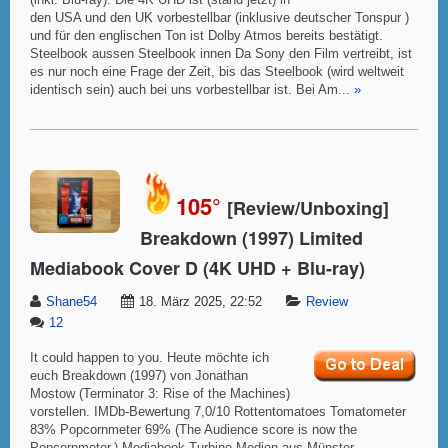
(inkl. Blu-ray). Die 4K UHD ist (stand jetzt) in
den USA und den UK vorbestellbar (inklusive deutscher Tonspur )
und für den englischen Ton ist Dolby Atmos bereits bestätigt.
Steelbook aussen Steelbook innen Da Sony den Film vertreibt, ist
es nur noch eine Frage der Zeit, bis das Steelbook (wird weltweit
identisch sein) auch bei uns vorbestellbar ist. Bei Am...
»
105°
[Review/Unboxing]
Breakdown (1997) Limited
Mediabook Cover D (4K UHD + Blu-ray)
Shane54
18. März 2025, 22:52
Review
12
It could happen to you. Heute möchte ich
euch Breakdown (1997) von Jonathan
Mostow (Terminator 3: Rise of the Machines)
vorstellen. IMDb-Bewertung 7,0/10 Rottentomatoes Tomatometer
83% Popcornmeter 69% (The Audience score is now the